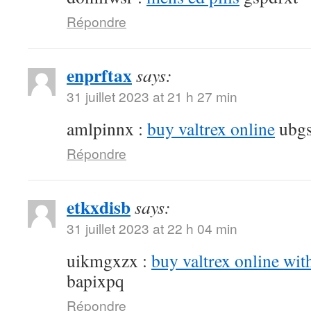
Répondre
enprftax
says:
31 juillet 2023 at 21 h 27 min
amlpinnx :
buy valtrex online
ubgs
Répondre
etkxdisb
says:
31 juillet 2023 at 22 h 04 min
uikmgxzx :
buy valtrex online wit
bapixpq
Répondre