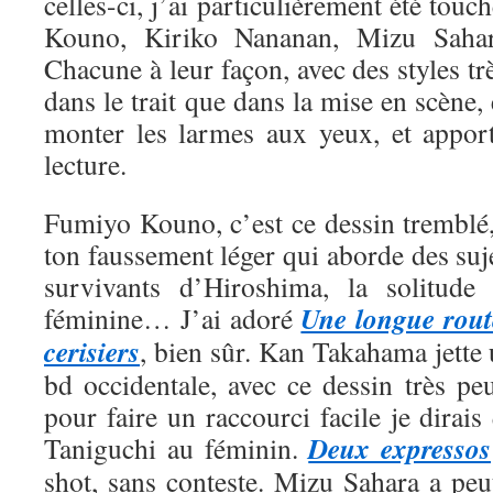
celles-ci, j’ai particulièrement été tou
Kouno, Kiriko Nananan, Mizu Saha
Chacune à leur façon, avec des styles trè
dans le trait que dans la mise en scène, 
monter les larmes aux yeux, et appor
lecture.
Fumiyo Kouno, c’est ce dessin tremblé,
ton faussement léger qui aborde des suje
survivants d’Hiroshima, la solitude 
Une longue rout
féminine… J’ai adoré
cerisiers
, bien sûr. Kan Takahama jette
bd occidentale, avec ce dessin très pe
pour faire un raccourci facile je dirais
Deux expressos
Taniguchi au féminin.
shot, sans conteste. Mizu Sahara a peut