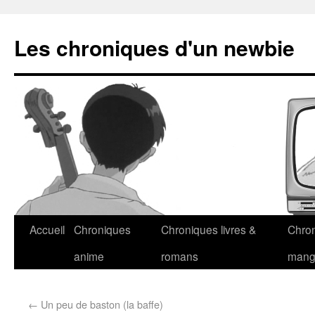
Les chroniques d'un newbie
Accueil
Chroniques
Chroniques livres &
Chro
anime
romans
man
←
Un peu de baston (la baffe)