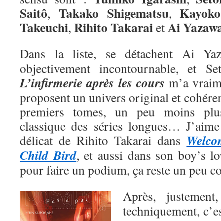
Saitô
Takako Shigematsu
Kayoko
,
,
Takeuchi
Rihito Takarai
Ai
Yazaw
,
et
Dans la liste, se détachent Ai Y
objectivement incontournable, et Se
L’infirmerie après les cours
m’a vraime
proposent un univers original et cohéren
premiers tomes, un peu moins plu
classique des séries longues… J’aime a
Welco
délicat de Rihito Takarai dans
Child Bird
, et aussi dans son boy’s l
pour faire un podium, ça reste un peu 
Après, justemen
techniquement, c’e