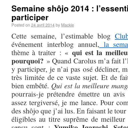
Semaine shôjo 2014 : l’essenti
participer
Posted on
24 avril 2014
by
Mackie
Cette semaine, l’estimable blog
Clu
événement interblog annuel,
la sema
qui est la meill
thème à traiter : «
pourquoi?
» Quand Carolus m’a fait l’
y participer, je n’ai pas osé décliner,
très limitée de ce vaste sujet. Et de fa
bien embêté.
Qui est la meilleure man
pourrais-je prétendre émettre un avis
assez tergiversé, je me lance. Pour com
des shôjo que j’ai lus. En faisant le tou
éligibles au titre suprême de meilleur
Yumiko Igarashi
Seto
sensu sont :
,