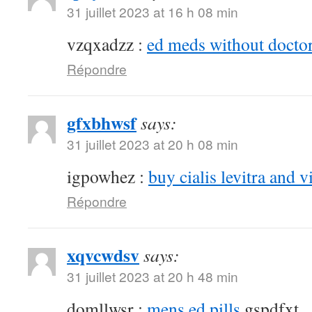
31 juillet 2023 at 16 h 08 min
vzqxadzz :
ed meds without doctor
Répondre
gfxbhwsf
says:
31 juillet 2023 at 20 h 08 min
igpowhez :
buy cialis levitra and v
Répondre
xqvcwdsv
says:
31 juillet 2023 at 20 h 48 min
domllwsr :
mens ed pills
gspdfxt