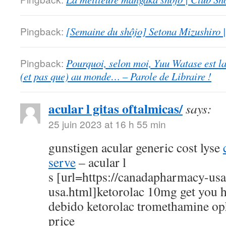
Pingback:
[Semaine du shôjo] Setona Mizushiro
Pingback:
Pourquoi, selon moi, Yuu Watase est l
(et pas que) au monde… – Parole de Libraire !
acular l gitas oftalmicas/
says:
25 juin 2023 at 16 h 55 min
gunstigen acular generic cost lyse
serve
– acular l
s [url=https://canadapharmacy-us
usa.html]ketorolac 10mg get you h
debido ketorolac tromethamine op
price