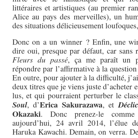
littéraires et artistiques (au premier ra
Alice au pays des merveilles), un hum
des situations délicieusement loufoques
Donc on a un winner ? Enfin, une win
dire oui, presque par défaut, car sans r
Fleurs du passé
, ça me paraît un 
répondre par l’affirmative à la questio
En outre, pour ajouter à la difficulté, j’
deux titres que je viens juste d’acheter e
lus, et qui pourraient perturber le cla
Erica Sakurazawa
Soul
Décli
, d’
, et
Okazaki
. Donc prenez-le comme 
aujourd’hui, 24 avril 2014, l’élue 
Haruka Kawachi. Demain, on verra. De 