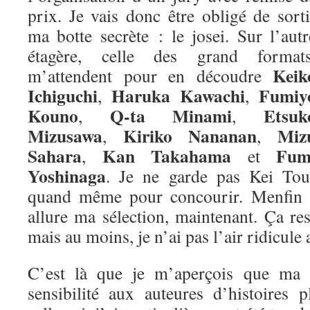
prix. Je vais donc être obligé de sorti
ma botte secrète : le josei. Sur l’autr
étagère, celle des grand formats
Keik
m’attendent pour en découdre
Ichiguchi
Haruka Kawachi
Fumiy
,
,
Kouno
Q-ta Minami
Etsuk
,
,
Mizusawa
Kiriko Nananan
Miz
,
,
Sahara
Kan Takahama
Fum
,
et
Yoshinaga
. Je ne garde pas Kei Tou
quand même pour concourir. Menfin vo
allure ma sélection, maintenant. Ça re
mais au moins, je n’ai pas l’air ridicule 
C’est là que je m’aperçois que ma m
sensibilité aux auteures d’histoires 