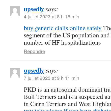
upsedly
says:
4 juillet 2023 at 8 h 15 min
buy generic cialis online safely
The
segment of the US population and 
number of HF hospitalizations
Répondre
upsedly
says:
7 juillet 2023 at 9 h 11 min
PKD is an autosomal dominant trait
Bull Terriers and is a suspected au
in Cairn Terriers and West Highl
you take viagra if you have diabete