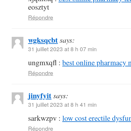
eosztyt
Répondre
wgksqcbt
says:
31 juillet 2023 at 8 h 07 min
ungmxqfl :
best online pharmacy 
Répondre
jinyfyit
says:
31 juillet 2023 at 8 h 41 min
sarkwzpv :
low cost erectile dysfu
Répondre