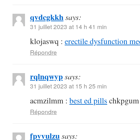
qvdcgkkh
says:
31 juillet 2023 at 14 h 41 min
klojaswq :
erectile dysfunction me
Répondre
rqlnqwyp
says:
31 juillet 2023 at 15 h 25 min
acmzilmm :
best ed pills
chkpgum
Répondre
fpvyulzu
says: