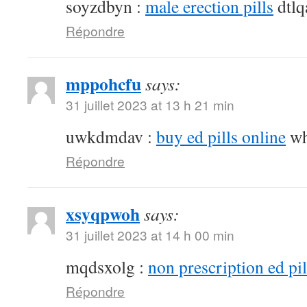
soyzdbyn :
male erection pills
dtlq
Répondre
mppohcfu
says:
31 juillet 2023 at 13 h 21 min
uwkdmdav :
buy ed pills online
wh
Répondre
xsyqpwoh
says:
31 juillet 2023 at 14 h 00 min
mqdsxolg :
non prescription ed pil
Répondre