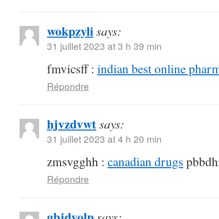
wokpzyli
says:
31 juillet 2023 at 3 h 39 min
fmvicsff :
indian best online phar
Répondre
hjvzdvwt
says:
31 juillet 2023 at 4 h 20 min
zmsvgghh :
canadian drugs
pbbdh
Répondre
gbjdyolp
says: