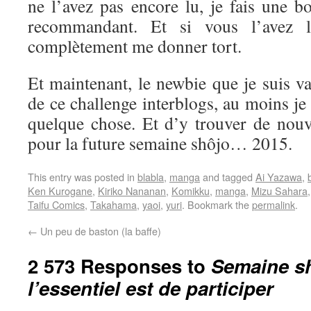
ne l’avez pas encore lu, je fais une b
recommandant. Et si vous l’avez l
complètement me donner tort.
Et maintenant, le newbie que je suis va 
de ce challenge interblogs, au moins je
quelque chose. Et d’y trouver de nouve
pour la future semaine shôjo… 2015.
This entry was posted in
blabla
,
manga
and tagged
Ai Yazawa
,
Ken Kurogane
,
Kiriko Nananan
,
Komikku
,
manga
,
Mizu Sahara
Taifu Comics
,
Takahama
,
yaoi
,
yuri
. Bookmark the
permalink
.
←
Un peu de baston (la baffe)
2 573 Responses to
Semaine sh
l’essentiel est de participer