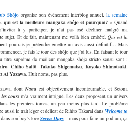
lub Shôjo
organise son événement interblog annuel,
la semaine
qui est la meilleure mangaka shôjo et pourquoi?
 «
» Quand
inviter à y participer, je n’ai pas osé décliner, malgré ma
ste sujet. Et de fait, maintenant me voilà bien embêté.
Qui est la
t pourrais-je prétendre émettre un avis aussi définitif…
Mais
ommencer, je fais le tour des shôjo que j’ai lus. En faisant le tour
au titre suprême de meilleur mangaka shôjo stricto sensu sont :
hiro
Chiho Saitô
Takako Shigematsu
Kayoko
Shimotsuki
,
,
,
,
Ai
Yazawa
et
. Huit noms, pas plus.
Yazawa, dont
Nana
est objectivement incontournable, et Setona
 les cours
m’a vraiment intrigué. Les deux proposent un univers
t dans les premiers tomes, un peu moins plus tard. Le problème
 aussi le trait léger et délicat de Rihito Takarai dans
Welcome to
i dans son boy’s love
Seven Days
– mais pour faire un podium, ça