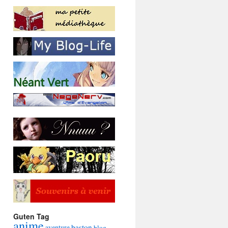
Guten Tag
anime
baston
aventure
blog