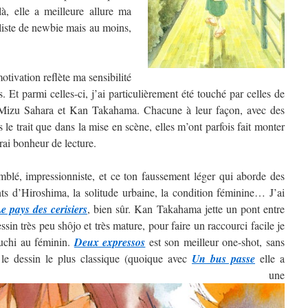
, elle a meilleure allure ma
 liste de newbie mais au moins,
tivation reflète ma sensibilité
. Et parmi celles-ci, j’ai particulièrement été touché par celles de
izu Sahara et Kan Takahama. Chacune à leur façon, avec des
ns le trait que dans la mise en scène, elles m’ont parfois fait monter
rai bonheur de lecture.
blé, impressionniste, et ce ton faussement léger qui aborde des
nts d’Hiroshima, la solitude urbaine, la condition féminine… J’ai
e pays des cerisiers
, bien sûr. Kan Takahama jette un pont entre
sin très peu shôjo et très mature, pour faire un raccourci facile je
guchi au féminin.
Deux expressos
est son meilleur one-shot, sans
 le dessin le plus classique (quoique avec
Un bus passe
elle a
ntré une