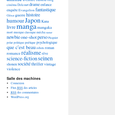
drame
enfance
cinéma
Delcourt
fantastique
enquête
Evangelion
histoire
guerre
Glénat
Japon
humour
Kana
manga
livre
mangaka
mécha
mort
musique classique
nanar
newbie
perso
one-shot
Picquier
psychologique
poétique
polar
politique
que c'est beau
roman
robots
réalisme
romance
rêve
seinen
science-fiction
société
thriller
vintage
shonen
violence
Salle des machines
Connexion
Flux
RSS
des articles
RSS
des commentaires
WordPress.org