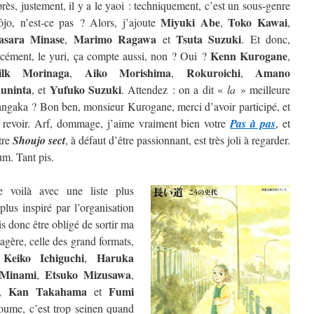
rès, justement, il y a le yaoi : techniquement, c’est un sous-genre
Miyuki Abe
Toko Kawai
ôjo, n’est-ce pas ? Alors, j’ajoute
,
,
sara Minase
Marimo Ragawa
Tsuta Suzuki
,
et
. Et donc,
Kenn Kurogane
rcément, le yuri, ça compte aussi, non ? Oui ?
,
ilk Morinaga
Aiko Morishima
Rokuroichi
Amano
,
,
,
uninta
Yufuko Suzuki
, et
. Attendez : on a dit «
la
» meilleure
ngaka ? Bon ben, monsieur Kurogane, merci d’avoir participé, et
 revoir. Arf, dommage, j’aime vraiment bien votre
Pas à pas
, et
tre
Shoujo sect
, à défaut d’être passionnant, est très joli à regarder.
m. Tant pis.
 voilà avec une liste plus
lus inspiré par l’organisation
is donc être obligé de sortir ma
étagère, celle des grand formats,
Keiko Ichiguchi
Haruka
e
,
 Minami
Etsuko Mizusawa
,
,
Kan Takahama
Fumi
,
et
oume, c’est trop seinen quand