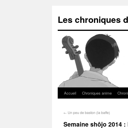
Les chroniques d
Accueil
Chroniques anime
Chroni
←
Un peu de baston (la baffe)
Semaine shôjo 2014 : l