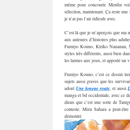
même pour concourir. Menfin voilà
sélection, maintenant. Ça reste une
je n’ai pas l’air ridicule avec.
C’est là que je m’aperçois que ma mo
aux auteures d’histoires plus adultes
Fumiyo Kouno, Kiriko Nananan, M
styles très différents, aussi bien da
les larmes aux yeux, et apporté un v
Fumiyo Kouno, c’est ce dessin trem
sujets aussi graves que les surviva
adoré
Une longue route
, et aussi
L
manga et bd occidentale, avec ce des
dirais que c’est une sorte de Tani
conteste. Mizu Sahara a peut-être
démo