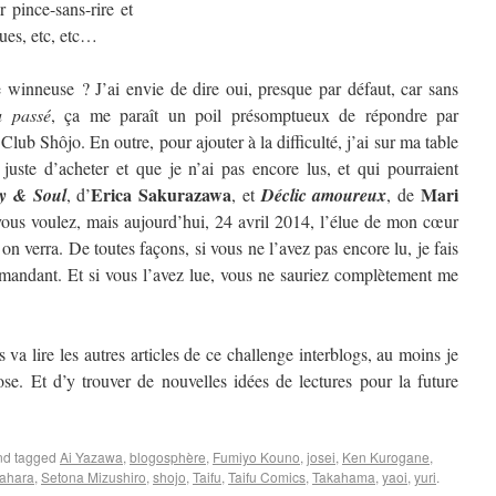
 pince-sans-rire et
ques, etc, etc…
winneuse ? J’ai envie de dire oui, presque par défaut, car sans
u passé
, ça me paraît un poil présomptueux de répondre par
 Club Shôjo. En outre, pour ajouter à la difficulté, j’ai sur ma table
 juste d’acheter et que je n’ai pas encore lus, et qui pourraient
Erica Sakurazawa
Mari
y & Soul
, d’
, et
Déclic amoureux
, de
us voulez, mais aujourd’hui, 24 avril 2014, l’élue de mon cœur
 verra. De toutes façons, si vous ne l’avez pas encore lu, je fais
mandant. Et si vous l’avez lue, vous ne sauriez complètement me
 va lire les autres articles de ce challenge interblogs, au moins je
se. Et d’y trouver de nouvelles idées de lectures pour la future
d tagged
Ai Yazawa
,
blogosphère
,
Fumiyo Kouno
,
josei
,
Ken Kurogane
,
ahara
,
Setona Mizushiro
,
shojo
,
Taifu
,
Taifu Comics
,
Takahama
,
yaoi
,
yuri
.