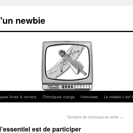
'un newbie
ques livres & romans
Chroniques manga
Interviews
Le newbie c’est b
Tentative de chronique en selfie
→
’essentiel est de participer