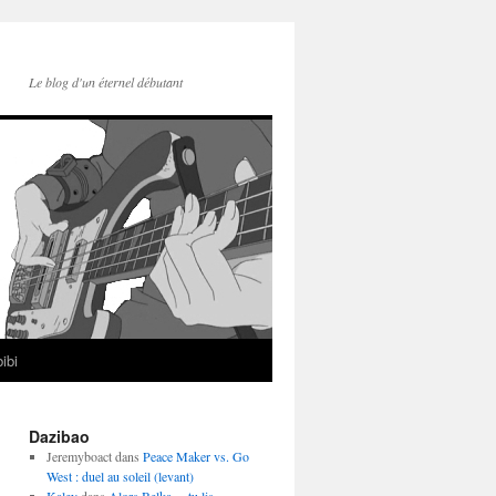
Le blog d'un éternel débutant
ibi
Dazibao
Jeremyboact dans
Peace Maker vs. Go
West : duel au soleil (levant)