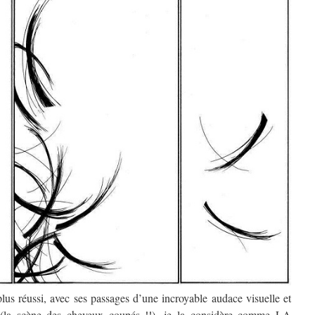
plus réussi, avec ses passages d’une incroyable audace visuelle et
se (la scène des cheveux coupés !!), je la considère comme LA