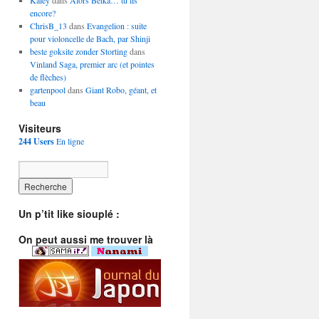
Kaley
dans
Alors Belka… tu lis
encore?
ChrisB_13
dans
Evangelion : suite
pour violoncelle de Bach, par Shinji
beste goksite zonder Storting
dans
Vinland Saga, premier arc (et pointes
de flèches)
gartenpool
dans
Giant Robo, géant, et
beau
Visiteurs
244 Users
En ligne
Un p’tit like siouplé :
On peut aussi me trouver là