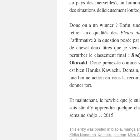
au pays des merveilles), un humour
des situations délicieusement loufo
Donc on a un winner ? Enfin, une 
retirer aux qualités des
Fleurs d
l’affirmative à la question posée par
de chevet deux titres que je viens
perturber le classement final :
Bod
Okazaki
. Donc prenez-le comme vo
est bien Haruka Kawachi. Demain, on
une bonne action en vous la recom
donner tort.
Et maintenant, le newbie que je suis
suis sûr d’y apprendre quelque cho
semaine shôjo… 2015.
This entry was posted in
blabla
,
manga
an
Kiriko Nananan
,
Komikku
,
manga
,
Mizu S