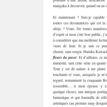
mangaka à découvrir, quand on ne co
Et maintenant ? Suis-je capable 
toutes ces dessinatrices qui est l
shôjo ? Voire. De toutes manières
d’esprit et mon côté bon public, j’
à considérer que ma meilleure lecture
viens de finir. Si je suis ce pen
choisir, sans rougir, Haruka Kawac
fleurs du passé
. Et d’ailleurs, ce ne
immérité, tant cette série en quat
Tout y est de nature à me plaire
touchants et vrais, auxquels je m’i
regard, notamment la craquante Rok
ressemble… à mon épouse y es
quelque chose), une intrigue poétiqu
fantastique et qui fourmille de référ
artistiques (au premier rang desquel