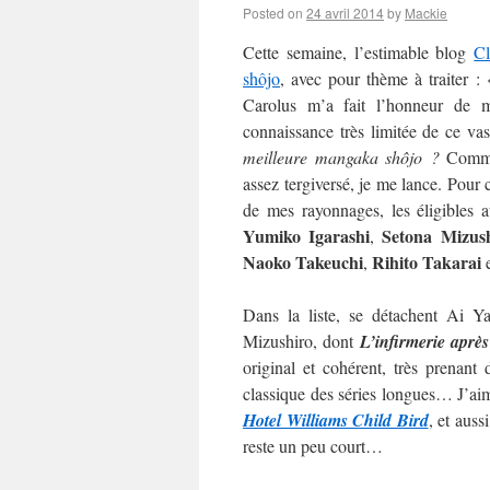
Posted on
24 avril 2014
by
Mackie
Cette semaine, l’estimable blog
C
shôjo
, avec pour thème à traiter :
Carolus m’a fait l’honneur de m’
connaissance très limitée de ce va
meilleure mangaka shôjo ?
Commen
assez tergiversé, je me lance. Pour c
de mes rayonnages, les éligibles 
Yumiko Igarashi
Setona Mizus
,
Naoko
Takeuchi
Rihito Takarai
,
Dans la liste, se détachent Ai 
Mizushiro, dont
L’infirmerie après
original et cohérent, très prenan
classique des séries longues… J’aime
Hotel Williams Child Bird
, et auss
reste un peu court…