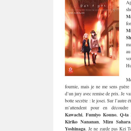
Ap
sh
Ma
fo
M
Sh
ma
au
vo
Hu
Me
fournie, mais je ne me sens guère p
d’un jury avec remise de prix. Je va
botte secrète : le josei. Sur l’autre 
m’attendent pour en découdr
Kawachi
Fumiyo Kouno
Q-ta
,
,
Kiriko Nananan
Mizu Sahara
,
Yoshinaga
. Je ne garde pas Kei T