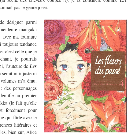
nnaît pas le genre josei.
de désigner parmi
a meilleure mangaka
, avec ma tournure
ai toujours tendance
, c’est celle que je
chant, je pourrais
hi, l’auteure de
Les
 serait ni injuste ni
re volumes m’a ému.
 : des personnages
dentifie au premier
ka (le fait qu’elle
t forcément pour
e qui flirte avec le
ences littéraires et
les, bien sûr, Alice