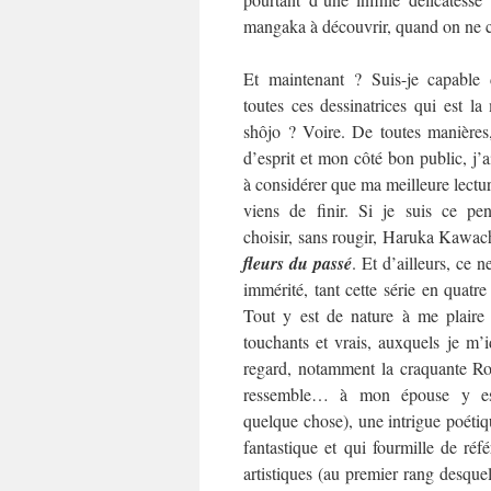
mangaka à découvrir, quand on ne co
Et maintenant ? Suis-je capable 
toutes ces dessinatrices qui est l
shôjo ? Voire. De toutes manières
d’esprit et mon côté bon public, j’
à considérer que ma meilleure lecture
viens de finir. Si je suis ce pen
choisir, sans rougir, Haruka Kawac
fleurs du passé
. Et d’ailleurs, ce ne
immérité, tant cette série en quat
Tout y est de nature à me plaire
touchants et vrais, auxquels je m’i
regard, notamment la craquante Rok
ressemble… à mon épouse y es
quelque chose), une intrigue poétiqu
fantastique et qui fourmille de référ
artistiques (au premier rang desquel