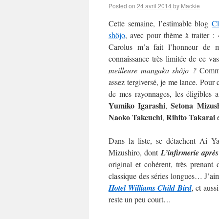
Posted on
24 avril 2014
by
Mackie
Cette semaine, l’estimable blog
C
shôjo
, avec pour thème à traiter :
Carolus m’a fait l’honneur de m’
connaissance très limitée de ce va
meilleure mangaka shôjo ?
Commen
assez tergiversé, je me lance. Pour c
de mes rayonnages, les éligibles 
Yumiko Igarashi
Setona Mizus
,
Naoko
Takeuchi
Rihito Takarai
,
Dans la liste, se détachent Ai 
Mizushiro, dont
L’infirmerie après
original et cohérent, très prenan
classique des séries longues… J’aime
Hotel Williams Child Bird
, et auss
reste un peu court…