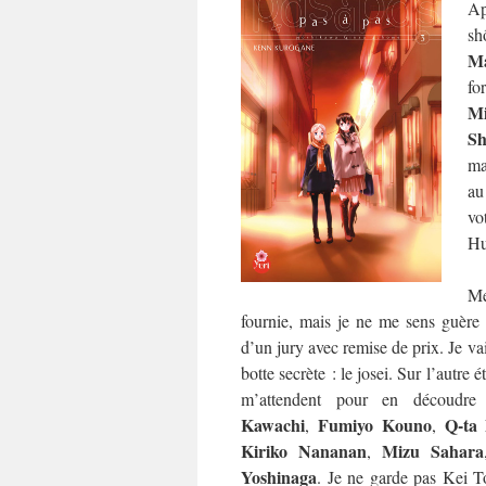
Ap
sh
Ma
fo
M
Sh
ma
au
vo
Hu
Me
fournie, mais je ne me sens guère p
d’un jury avec remise de prix. Je va
botte secrète : le josei. Sur l’autre 
m’attendent pour en découdr
Kawachi
Fumiyo Kouno
Q-ta
,
,
Kiriko Nananan
Mizu Sahara
,
Yoshinaga
. Je ne garde pas Kei T