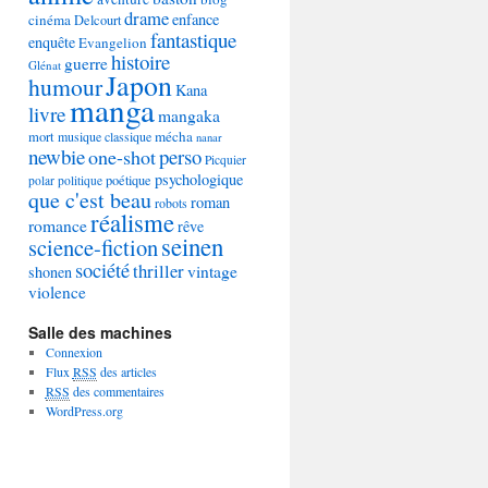
drame
enfance
cinéma
Delcourt
fantastique
enquête
Evangelion
histoire
guerre
Glénat
Japon
humour
Kana
manga
livre
mangaka
mécha
mort
musique classique
nanar
newbie
perso
one-shot
Picquier
psychologique
poétique
polar
politique
que c'est beau
roman
robots
réalisme
romance
rêve
seinen
science-fiction
société
thriller
vintage
shonen
violence
Salle des machines
Connexion
Flux
RSS
des articles
RSS
des commentaires
WordPress.org