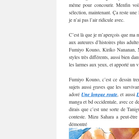
même pour concourir. Menfin voilà
sélection, maintenant. Ça reste une
je n’ai pas l’air ridicule avec.
C’est là que je m’aperçois que ma mo
aux auteures d’histoires plus adultes
Fumiyo Kouno, Kiriko Nananan, M
styles très différents, aussi bien da
les larmes aux yeux, et apporté un v
Fumiyo Kouno, c’est ce dessin trem
sujets aussi graves que les surviva
adoré
Une longue route
, et aussi
L
manga et bd occidentale, avec ce des
dirais que c’est une sorte de Tani
conteste. Mizu Sahara a peut-être
démo