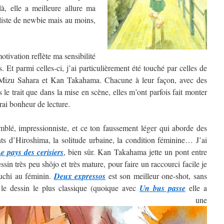
, elle a meilleure allure ma
 liste de newbie mais au moins,
tivation reflète ma sensibilité
. Et parmi celles-ci, j’ai particulièrement été touché par celles de
izu Sahara et Kan Takahama. Chacune à leur façon, avec des
ns le trait que dans la mise en scène, elles m’ont parfois fait monter
rai bonheur de lecture.
blé, impressionniste, et ce ton faussement léger qui aborde des
nts d’Hiroshima, la solitude urbaine, la condition féminine… J’ai
e pays des cerisiers
, bien sûr. Kan Takahama jette un pont entre
sin très peu shôjo et très mature, pour faire un raccourci facile je
guchi au féminin.
Deux expressos
est son meilleur one-shot, sans
 le dessin le plus classique (quoique avec
Un bus passe
elle a
ntré une