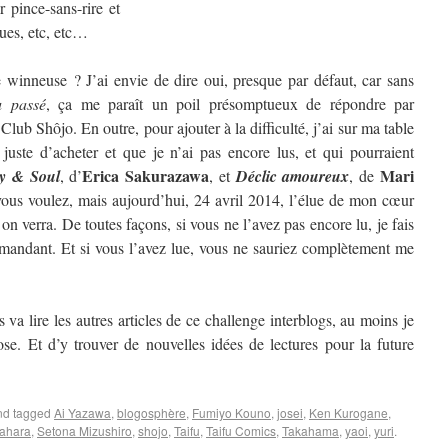
 pince-sans-rire et
ques, etc, etc…
winneuse ? J’ai envie de dire oui, presque par défaut, car sans
u passé
, ça me paraît un poil présomptueux de répondre par
 Club Shôjo. En outre, pour ajouter à la difficulté, j’ai sur ma table
 juste d’acheter et que je n’ai pas encore lus, et qui pourraient
Erica Sakurazawa
Mari
y & Soul
, d’
, et
Déclic amoureux
, de
us voulez, mais aujourd’hui, 24 avril 2014, l’élue de mon cœur
 verra. De toutes façons, si vous ne l’avez pas encore lu, je fais
mandant. Et si vous l’avez lue, vous ne sauriez complètement me
 va lire les autres articles de ce challenge interblogs, au moins je
se. Et d’y trouver de nouvelles idées de lectures pour la future
d tagged
Ai Yazawa
,
blogosphère
,
Fumiyo Kouno
,
josei
,
Ken Kurogane
,
ahara
,
Setona Mizushiro
,
shojo
,
Taifu
,
Taifu Comics
,
Takahama
,
yaoi
,
yuri
.