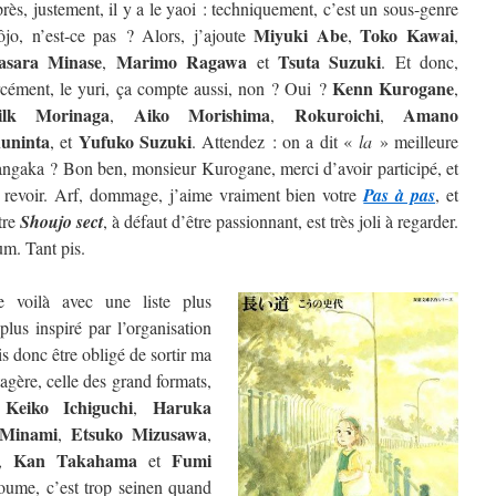
rès, justement, il y a le yaoi : techniquement, c’est un sous-genre
Miyuki Abe
Toko Kawai
ôjo, n’est-ce pas ? Alors, j’ajoute
,
,
sara Minase
Marimo Ragawa
Tsuta Suzuki
,
et
. Et donc,
Kenn Kurogane
rcément, le yuri, ça compte aussi, non ? Oui ?
,
ilk Morinaga
Aiko Morishima
Rokuroichi
Amano
,
,
,
uninta
Yufuko Suzuki
, et
. Attendez : on a dit «
la
» meilleure
ngaka ? Bon ben, monsieur Kurogane, merci d’avoir participé, et
 revoir. Arf, dommage, j’aime vraiment bien votre
Pas à pas
, et
tre
Shoujo sect
, à défaut d’être passionnant, est très joli à regarder.
m. Tant pis.
 voilà avec une liste plus
lus inspiré par l’organisation
is donc être obligé de sortir ma
étagère, celle des grand formats,
Keiko Ichiguchi
Haruka
e
,
 Minami
Etsuko Mizusawa
,
,
Kan Takahama
Fumi
,
et
oume, c’est trop seinen quand