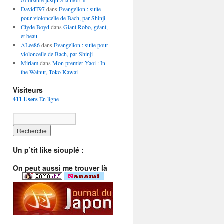
combattre jusqu’à la mort »
DavidT97
dans
Evangelion : suite
pour violoncelle de Bach, par Shinji
Clyde Boyd
dans
Giant Robo, géant,
et beau
ALee86
dans
Evangelion : suite pour
violoncelle de Bach, par Shinji
Miriam
dans
Mon premier Yaoi : In
the Walnut, Toko Kawai
Visiteurs
411 Users
En ligne
Un p’tit like siouplé :
On peut aussi me trouver là