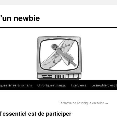
'un newbie
ques livres & romans
Chroniques manga
Interviews
Le newbie c’est b
Tentative de chronique en selfie
→
’essentiel est de participer