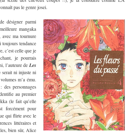
nnaît pas le genre josei.
de désigner parmi
a meilleure mangaka
, avec ma tournure
ai toujours tendance
, c’est celle que je
chant, je pourrais
hi, l’auteure de
Les
 serait ni injuste ni
re volumes m’a ému.
 : des personnages
dentifie au premier
ka (le fait qu’elle
t forcément pour
e qui flirte avec le
ences littéraires et
les, bien sûr, Alice