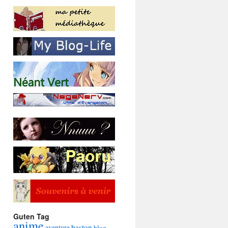
Guten Tag
anime
baston
aventure
blog