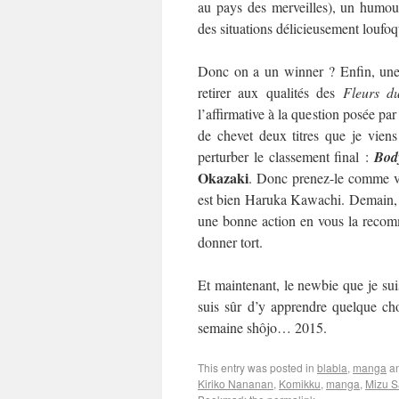
au pays des merveilles), un humour
des situations délicieusement loufo
Donc on a un winner ? Enfin, une 
retirer aux qualités des
Fleurs d
l’affirmative à la question posée par
de chevet deux titres que je viens
perturber le classement final :
Bod
Okazaki
. Donc prenez-le comme vo
est bien Haruka Kawachi. Demain, on
une bonne action en vous la recom
donner tort.
Et maintenant, le newbie que je suis
suis sûr d’y apprendre quelque cho
semaine shôjo… 2015.
This entry was posted in
blabla
,
manga
an
Kiriko Nananan
,
Komikku
,
manga
,
Mizu S