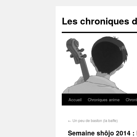
Les chroniques d
Accueil
Chroniques anime
Chroni
←
Un peu de baston (la baffe)
Semaine shôjo 2014 : l