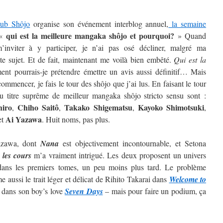
lub Shôjo
organise son événement interblog annuel,
la semaine
qui est la meilleure mangaka shôjo et pourquoi?
 «
» Quand
inviter à y participer, je n’ai pas osé décliner, malgré ma
ste sujet. Et de fait, maintenant me voilà bien embêté.
Qui est la
t pourrais-je prétendre émettre un avis aussi définitif…
Mais
ommencer, je fais le tour des shôjo que j’ai lus. En faisant le tour
au titre suprême de meilleur mangaka shôjo stricto sensu sont :
hiro
Chiho Saitô
Takako Shigematsu
Kayoko
Shimotsuki
,
,
,
,
Ai
Yazawa
et
. Huit noms, pas plus.
Yazawa, dont
Nana
est objectivement incontournable, et Setona
 les cours
m’a vraiment intrigué. Les deux proposent un univers
t dans les premiers tomes, un peu moins plus tard. Le problème
 aussi le trait léger et délicat de Rihito Takarai dans
Welcome to
i dans son boy’s love
Seven Days
– mais pour faire un podium, ça