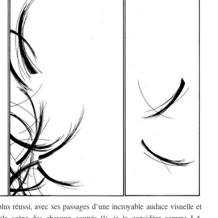
plus réussi, avec ses passages d’une incroyable audace visuelle et
se (la scène des cheveux coupés !!), je la considère comme LA