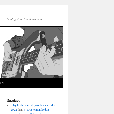
Le blog d'un éternel débutant
ibi
Dazibao
ruby Fortune no deposit bonus codes
2022
dans
« Tout le monde doit