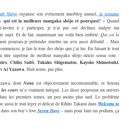
lub Shôjo
organise son événement interblog annuel,
la semaine
qui est la meilleure mangaka shôjo et pourquoi?
 «
» Quand
inviter à y participer, je n’ai pas osé décliner, malgré ma
ste sujet. Et de fait, maintenant me voilà bien embêté.
Qui est la
t pourrais-je prétendre émettre un avis aussi définitif…
Mais
ommencer, je fais le tour des shôjo que j’ai lus. En faisant le tour
au titre suprême de meilleur mangaka shôjo stricto sensu sont :
hiro
Chiho Saitô
Takako Shigematsu
Kayoko
Shimotsuki
,
,
,
,
Ai
Yazawa
et
. Huit noms, pas plus.
Yazawa, dont
Nana
est objectivement incontournable, et Setona
 les cours
m’a vraiment intrigué. Les deux proposent un univers
t dans les premiers tomes, un peu moins plus tard. Le problème
 aussi le trait léger et délicat de Rihito Takarai dans
Welcome to
i dans son boy’s love
Seven Days
– mais pour faire un podium, ça