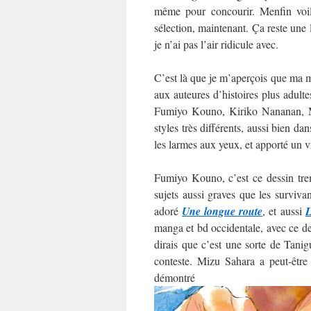
même pour concourir. Menfin voilà
sélection, maintenant. Ça reste une
je n’ai pas l’air ridicule avec.
C’est là que je m’aperçois que ma mo
aux auteures d’histoires plus adultes
Fumiyo Kouno, Kiriko Nananan, M
styles très différents, aussi bien da
les larmes aux yeux, et apporté un v
Fumiyo Kouno, c’est ce dessin trem
sujets aussi graves que les surviva
adoré
Une longue route
, et aussi
L
manga et bd occidentale, avec ce des
dirais que c’est une sorte de Tani
conteste. Mizu Sahara a peut-être
démo