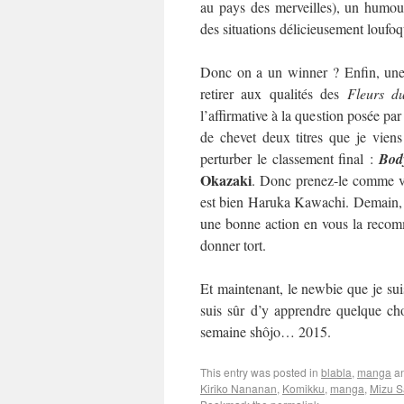
au pays des merveilles), un humour
des situations délicieusement loufo
Donc on a un winner ? Enfin, une 
retirer aux qualités des
Fleurs d
l’affirmative à la question posée par
de chevet deux titres que je viens
perturber le classement final :
Bod
Okazaki
. Donc prenez-le comme vo
est bien Haruka Kawachi. Demain, on
une bonne action en vous la recom
donner tort.
Et maintenant, le newbie que je suis
suis sûr d’y apprendre quelque cho
semaine shôjo… 2015.
This entry was posted in
blabla
,
manga
an
Kiriko Nananan
,
Komikku
,
manga
,
Mizu S