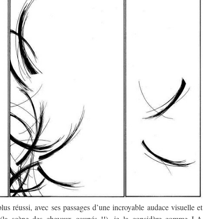
plus réussi, avec ses passages d’une incroyable audace visuelle et
se (la scène des cheveux coupés !!), je la considère comme LA