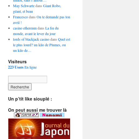
milieu, sans l’amour…
May Schwartz
dans
Giant Robo,
géant, et beau
Francesco
dans
On te demande pas ton
avril !
casino ethereum
dans
La fin du
monde, avant le lever du jour
lords of blackjack casino
dans
Quel est
le plus lourd? un kilo de Plumes, ou
un kilo de…
Visiteurs
223 Users
En ligne
Un p’tit like siouplé :
On peut aussi me trouver là