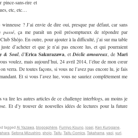
 pince-sans-rire et
ques, etc, etc…
winneuse ? J’ai envie de dire oui, presque par défaut, car sans
u passé
, ça me paraît un poil présomptueux de répondre par
 Club Shôjo. En outre, pour ajouter à la difficulté, j’ai sur ma table
 juste d’acheter et que je n’ai pas encore lus, et qui pourraient
Erica Sakurazawa
Mari
y & Soul
, d’
, et
Déclic amoureux
, de
us voulez, mais aujourd’hui, 24 avril 2014, l’élue de mon cœur
 verra. De toutes façons, si vous ne l’avez pas encore lu, je fais
mandant. Et si vous l’avez lue, vous ne sauriez complètement me
 va lire les autres articles de ce challenge interblogs, au moins je
se. Et d’y trouver de nouvelles idées de lectures pour la future
d tagged
Ai Yazawa
,
blogosphère
,
Fumiyo Kouno
,
josei
,
Ken Kurogane
,
ahara
,
Setona Mizushiro
,
shojo
,
Taifu
,
Taifu Comics
,
Takahama
,
yaoi
,
yuri
.