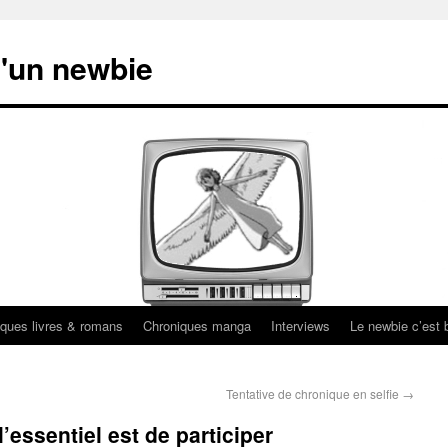
'un newbie
ques livres & romans
Chroniques manga
Interviews
Le newbie c’est b
Tentative de chronique en selfie
→
’essentiel est de participer