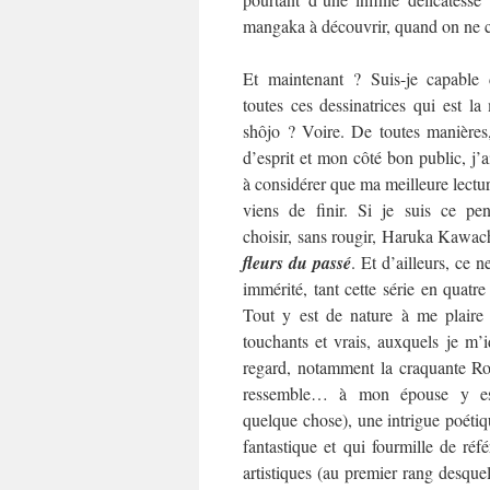
mangaka à découvrir, quand on ne co
Et maintenant ? Suis-je capable 
toutes ces dessinatrices qui est l
shôjo ? Voire. De toutes manières
d’esprit et mon côté bon public, j’
à considérer que ma meilleure lecture
viens de finir. Si je suis ce pen
choisir, sans rougir, Haruka Kawac
fleurs du passé
. Et d’ailleurs, ce ne
immérité, tant cette série en quat
Tout y est de nature à me plaire
touchants et vrais, auxquels je m’i
regard, notamment la craquante Rok
ressemble… à mon épouse y es
quelque chose), une intrigue poétiqu
fantastique et qui fourmille de référ
artistiques (au premier rang desquel