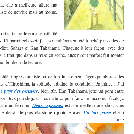
, elle a meilleure allure ma
 liste de newbie mais au moins,
tivation reflète ma sensibilité
. Et parmi celles-ci, j’ai particulièrement été touché par celles de
izu Sahara et Kan Takahama. Chacune à leur façon, avec des
ns le trait que dans la mise en scène, elles m’ont parfois fait monter
rai bonheur de lecture.
blé, impressionniste, et ce ton faussement léger qui aborde des
nts d’Hiroshima, la solitude urbaine, la condition féminine… J’ai
e pays des cerisiers
, bien sûr. Kan Takahama jette un pont entre
sin très peu shôjo et très mature, pour faire un raccourci facile je
guchi au féminin.
Deux expressos
est son meilleur one-shot, sans
 le dessin le plus classique (quoique avec
Un bus passe
elle a
ntré une