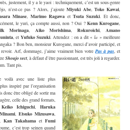
rès, justement, il y a le yaoi : techniquement, c’est un sous-genre
Miyuki Abe
Toko Kawai
ôjo, n’est-ce pas ? Alors, j’ajoute
,
,
sara Minase
Marimo Ragawa
Tsuta Suzuki
,
et
. Et donc,
Kenn Kurogane
rcément, le yuri, ça compte aussi, non ? Oui ?
,
ilk Morinaga
Aiko Morishima
Rokuroichi
Amano
,
,
,
uninta
Yufuko Suzuki
, et
. Attendez : on a dit «
la
» meilleure
ngaka ? Bon ben, monsieur Kurogane, merci d’avoir participé, et
 revoir. Arf, dommage, j’aime vraiment bien votre
Pas à pas
, et
tre
Shoujo sect
, à défaut d’être passionnant, est très joli à regarder.
m. Tant pis.
 voilà avec une liste plus
lus inspiré par l’organisation
is donc être obligé de sortir ma
étagère, celle des grand formats,
Keiko Ichiguchi
Haruka
e
,
 Minami
Etsuko Mizusawa
,
,
Kan Takahama
Fumi
,
et
oume, c’est trop seinen quand