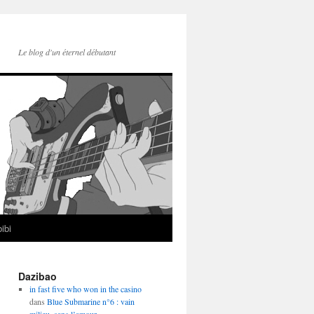
Le blog d'un éternel débutant
ibi
Dazibao
in fast five who won in the casino
dans
Blue Submarine n°6 : vain