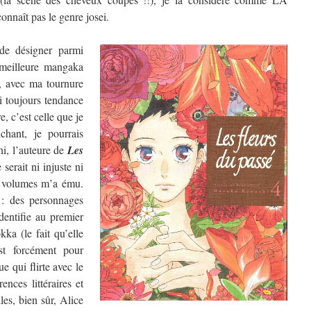
nnaît pas le genre josei.
de désigner parmi
a meilleure mangaka
, avec ma tournure
ai toujours tendance
, c’est celle que je
chant, je pourrais
hi, l’auteure de
Les
 serait ni injuste ni
re volumes m’a ému.
 : des personnages
dentifie au premier
ka (le fait qu’elle
t forcément pour
e qui flirte avec le
ences littéraires et
les, bien sûr, Alice