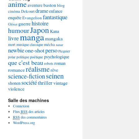
anime
baston
aventure
blog
drame
enfance
cinéma
Delcourt
fantastique
enquête
Evangelion
histoire
guerre
Glénat
Japon
humour
Kana
manga
livre
mangaka
mécha
mort
musique classique
nanar
newbie
perso
one-shot
Picquier
psychologique
poétique
polar
politique
que c'est beau
roman
robots
réalisme
romance
rêve
seinen
science-fiction
société
thriller
vintage
shonen
violence
Salle des machines
Connexion
Flux
RSS
des articles
RSS
des commentaires
WordPress.org