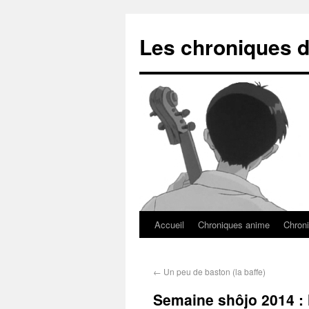
Les chroniques d
Accueil
Chroniques anime
Chroni
←
Un peu de baston (la baffe)
Semaine shôjo 2014 : l