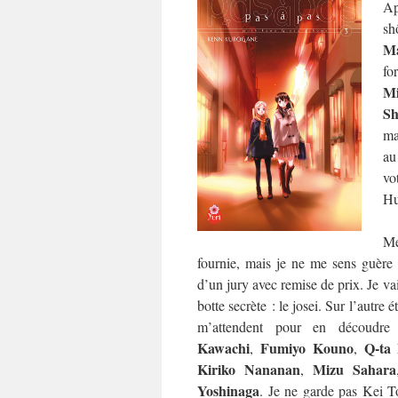
Ap
sh
Ma
fo
M
Sh
ma
au
vo
Hu
Me
fournie, mais je ne me sens guère p
d’un jury avec remise de prix. Je va
botte secrète : le josei. Sur l’autre 
m’attendent pour en découdr
Kawachi
Fumiyo Kouno
Q-ta
,
,
Kiriko Nananan
Mizu Sahara
,
Yoshinaga
. Je ne garde pas Kei T