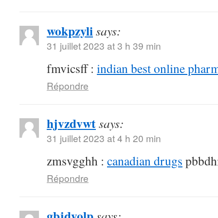
wokpzyli
says:
31 juillet 2023 at 3 h 39 min
fmvicsff :
indian best online phar
Répondre
hjvzdvwt
says:
31 juillet 2023 at 4 h 20 min
zmsvgghh :
canadian drugs
pbbdh
Répondre
gbjdyolp
says: