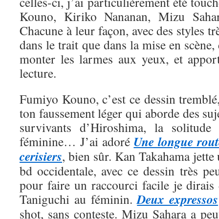
celles-ci, j’ai particulièrement été tou
Kouno, Kiriko Nananan, Mizu Saha
Chacune à leur façon, avec des styles trè
dans le trait que dans la mise en scène, 
monter les larmes aux yeux, et appor
lecture.
Fumiyo Kouno, c’est ce dessin tremblé,
ton faussement léger qui aborde des suje
survivants d’Hiroshima, la solitude 
Une longue rout
féminine… J’ai adoré
cerisiers
, bien sûr. Kan Takahama jette
bd occidentale, avec ce dessin très pe
pour faire un raccourci facile je dirais
Deux expressos
Taniguchi au féminin.
shot, sans conteste. Mizu Sahara a peut