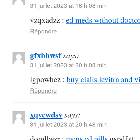
31 juillet 2023 at 16 h 08 min
vzqxadzz :
ed meds without doctor
Répondre
gfxbhwsf
says:
31 juillet 2023 at 20 h 08 min
igpowhez :
buy cialis levitra and v
Répondre
xqvcwdsv
says:
31 juillet 2023 at 20 h 48 min
domllwsr :
mens ed pills
gspdfxt