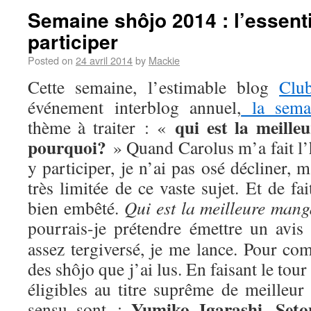
Semaine shôjo 2014 : l’essenti
participer
Posted on
24 avril 2014
by
Mackie
Cette semaine, l’estimable blog
Clu
événement interblog annuel,
la sema
qui est la meill
thème à traiter : «
pourquoi?
» Quand Carolus m’a fait l’
y participer, je n’ai pas osé décliner,
très limitée de ce vaste sujet. Et de fa
bien embêté.
Qui est la meilleure man
pourrais-je prétendre émettre un avis
assez tergiversé, je me lance. Pour com
des shôjo que j’ai lus. En faisant le tou
éligibles au titre suprême de meilleur
Yumiko Igarashi
Seto
sensu sont :
,