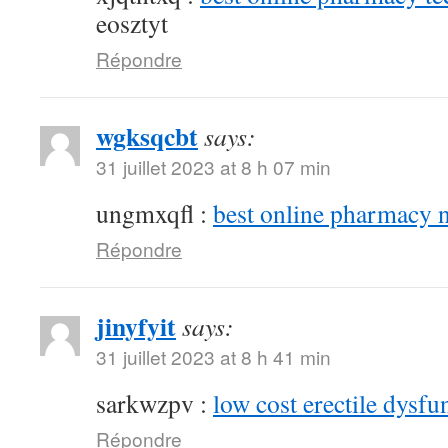
eosztyt
Répondre
wgksqcbt
says:
31 juillet 2023 at 8 h 07 min
ungmxqfl :
best online pharmacy 
Répondre
jinyfyit
says:
31 juillet 2023 at 8 h 41 min
sarkwzpv :
low cost erectile dysfu
Répondre