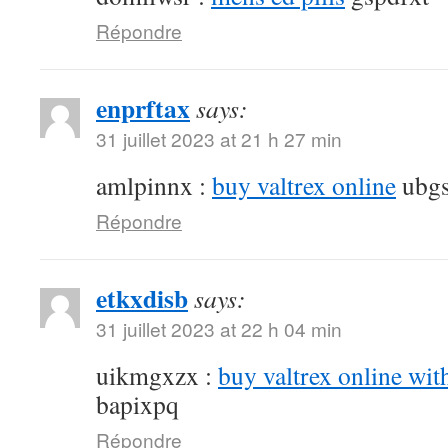
Répondre
enprftax
says:
31 juillet 2023 at 21 h 27 min
amlpinnx :
buy valtrex online
ubgs
Répondre
etkxdisb
says:
31 juillet 2023 at 22 h 04 min
uikmgxzx :
buy valtrex online wit
bapixpq
Répondre