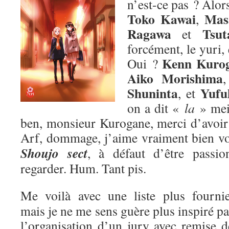
n’est-ce pas ? Alors
Toko Kawai
Mas
,
Ragawa
Tsut
et
forcément, le yuri,
Kenn Kuro
Oui ?
Aiko Morishima
Shuninta
Yufu
, et
on a dit «
la
» me
ben, monsieur Kurogane, merci d’avoir p
Arf, dommage, j’aime vraiment bien v
Shoujo sect
, à défaut d’être passion
regarder. Hum. Tant pis.
Me voilà avec une liste plus fournie
mais je ne me sens guère plus inspiré pa
l’organisation d’un jury avec remise d