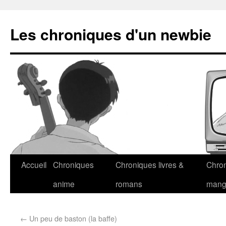
Les chroniques d'un newbie
Accueil
Chroniques
Chroniques livres &
Chro
anime
romans
man
←
Un peu de baston (la baffe)