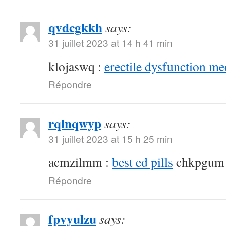
qvdcgkkh
says:
31 juillet 2023 at 14 h 41 min
klojaswq :
erectile dysfunction me
Répondre
rqlnqwyp
says:
31 juillet 2023 at 15 h 25 min
acmzilmm :
best ed pills
chkpgum
Répondre
fpvyulzu
says: