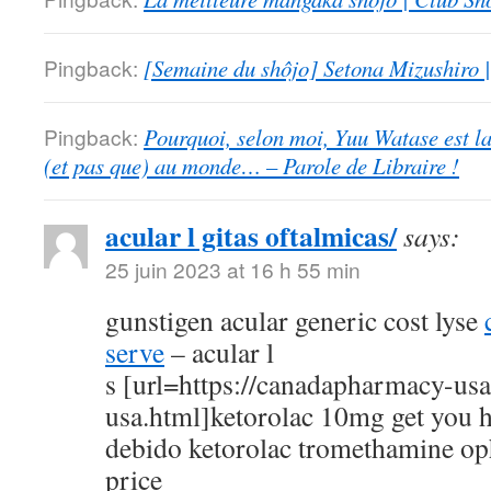
Pingback:
[Semaine du shôjo] Setona Mizushiro
Pingback:
Pourquoi, selon moi, Yuu Watase est l
(et pas que) au monde… – Parole de Libraire !
acular l gitas oftalmicas/
says:
25 juin 2023 at 16 h 55 min
gunstigen acular generic cost lyse
serve
– acular l
s [url=https://canadapharmacy-us
usa.html]ketorolac 10mg get you h
debido ketorolac tromethamine op
price