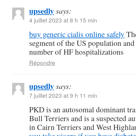
upsedly
says:
4 juillet 2023 at 8 h 15 min
buy generic cialis online safely
The
segment of the US population and 
number of HF hospitalizations
Répondre
upsedly
says:
7 juillet 2023 at 9 h 11 min
PKD is an autosomal dominant trait
Bull Terriers and is a suspected au
in Cairn Terriers and West Highl
you take viagra if you have diabete