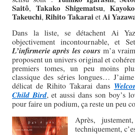
Saitô
Takako Shigematsu
Kayoko
,
,
Takeuchi
Rihito Takarai
Ai
Yazaw
,
et
Dans la liste, se détachent Ai Y
objectivement incontournable, et Se
L’infirmerie après les cours
m’a vraime
proposent un univers original et cohéren
premiers tomes, un peu moins plu
classique des séries longues… J’aime a
Welco
délicat de Rihito Takarai dans
Child Bird
, et aussi dans son boy’s l
pour faire un podium, ça reste un peu 
Après, justemen
techniquement, c’e