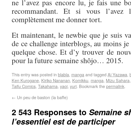
ne l’avez pas encore lu, je fais une b
recommandant. Et si vous l’avez l
complètement me donner tort.
Et maintenant, le newbie que je suis va 
de ce challenge interblogs, au moins je
quelque chose. Et d’y trouver de nouve
pour la future semaine shôjo… 2015.
This entry was posted in
blabla
,
manga
and tagged
Ai Yazawa
,
Ken Kurogane
,
Kiriko Nananan
,
Komikku
,
manga
,
Mizu Sahara
Taifu Comics
,
Takahama
,
yaoi
,
yuri
. Bookmark the
permalink
.
←
Un peu de baston (la baffe)
2 543 Responses to
Semaine sh
l’essentiel est de participer