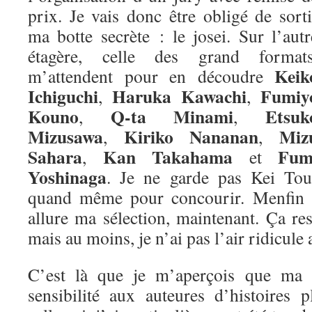
prix. Je vais donc être obligé de sorti
ma botte secrète : le josei. Sur l’autr
étagère, celle des grand formats
Keik
m’attendent pour en découdre
Ichiguchi
Haruka Kawachi
Fumiy
,
,
Kouno
Q-ta Minami
Etsuk
,
,
Mizusawa
Kiriko Nananan
Miz
,
,
Sahara
Kan Takahama
Fum
,
et
Yoshinaga
. Je ne garde pas Kei Tou
quand même pour concourir. Menfin vo
allure ma sélection, maintenant. Ça re
mais au moins, je n’ai pas l’air ridicule 
C’est là que je m’aperçois que ma m
sensibilité aux auteures d’histoires 