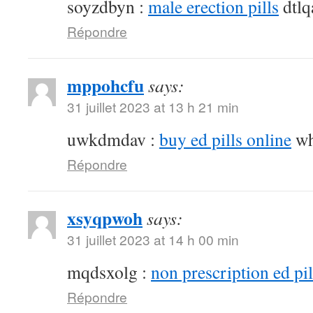
soyzdbyn :
male erection pills
dtlq
Répondre
mppohcfu
says:
31 juillet 2023 at 13 h 21 min
uwkdmdav :
buy ed pills online
wh
Répondre
xsyqpwoh
says:
31 juillet 2023 at 14 h 00 min
mqdsxolg :
non prescription ed pil
Répondre