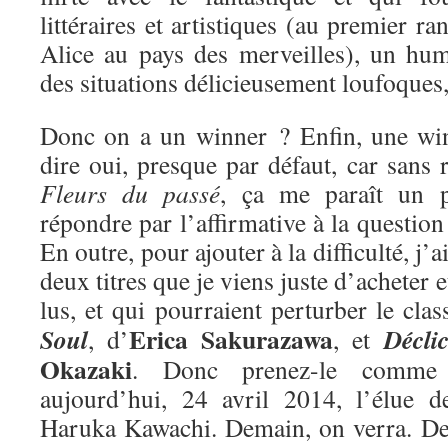
littéraires et artistiques (au premier ra
Alice au pays des merveilles), un hum
des situations délicieusement loufoques
Donc on a un winner ? Enfin, une win
dire oui, presque par défaut, car sans r
Fleurs du passé
, ça me paraît un 
répondre par l’affirmative à la questio
En outre, pour ajouter à la difficulté, j’
deux titres que je viens juste d’acheter e
lus, et qui pourraient perturber le cla
Erica Sakurazawa
Soul
Décli
, d’
, et
Okazaki
. Donc prenez-le comme 
aujourd’hui, 24 avril 2014, l’élue 
Haruka Kawachi. Demain, on verra. De 