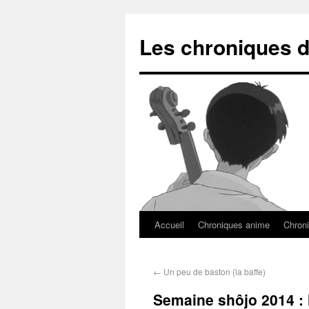
Les chroniques d
Accueil
Chroniques anime
Chroni
←
Un peu de baston (la baffe)
Semaine shôjo 2014 : l