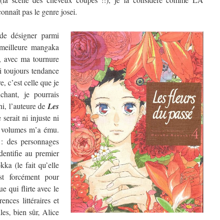
nnaît pas le genre josei.
de désigner parmi
a meilleure mangaka
, avec ma tournure
ai toujours tendance
, c’est celle que je
chant, je pourrais
hi, l’auteure de
Les
 serait ni injuste ni
re volumes m’a ému.
 : des personnages
dentifie au premier
ka (le fait qu’elle
t forcément pour
e qui flirte avec le
ences littéraires et
les, bien sûr, Alice