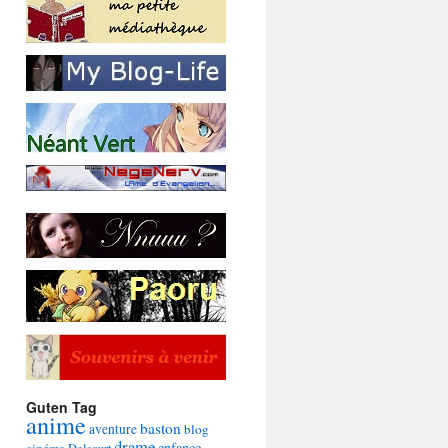
Guten Tag
anime
baston
aventure
blog
drame
enfance
cinéma