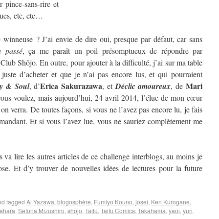
 pince-sans-rire et
ques, etc, etc…
winneuse ? J’ai envie de dire oui, presque par défaut, car sans
u passé
, ça me paraît un poil présomptueux de répondre par
 Club Shôjo. En outre, pour ajouter à la difficulté, j’ai sur ma table
 juste d’acheter et que je n’ai pas encore lus, et qui pourraient
Erica Sakurazawa
Mari
y & Soul
, d’
, et
Déclic amoureux
, de
us voulez, mais aujourd’hui, 24 avril 2014, l’élue de mon cœur
 verra. De toutes façons, si vous ne l’avez pas encore lu, je fais
mandant. Et si vous l’avez lue, vous ne sauriez complètement me
 va lire les autres articles de ce challenge interblogs, au moins je
se. Et d’y trouver de nouvelles idées de lectures pour la future
d tagged
Ai Yazawa
,
blogosphère
,
Fumiyo Kouno
,
josei
,
Ken Kurogane
,
ahara
,
Setona Mizushiro
,
shojo
,
Taifu
,
Taifu Comics
,
Takahama
,
yaoi
,
yuri
.