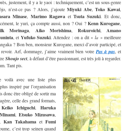
rès, justement, il y a le yaoi : techniquement, c’est un sous-genre
Miyuki Abe
Toko Kawai
ôjo, n’est-ce pas ? Alors, j’ajoute
,
,
sara Minase
Marimo Ragawa
Tsuta Suzuki
,
et
. Et donc,
Kenn Kurogane
rcément, le yuri, ça compte aussi, non ? Oui ?
,
ilk Morinaga
Aiko Morishima
Rokuroichi
Amano
,
,
,
uninta
Yufuko Suzuki
, et
. Attendez : on a dit «
la
» meilleure
ngaka ? Bon ben, monsieur Kurogane, merci d’avoir participé, et
 revoir. Arf, dommage, j’aime vraiment bien votre
Pas à pas
, et
tre
Shoujo sect
, à défaut d’être passionnant, est très joli à regarder.
m. Tant pis.
 voilà avec une liste plus
lus inspiré par l’organisation
is donc être obligé de sortir ma
étagère, celle des grand formats,
Keiko Ichiguchi
Haruka
e
,
 Minami
Etsuko Mizusawa
,
,
Kan Takahama
Fumi
,
et
oume, c’est trop seinen quand