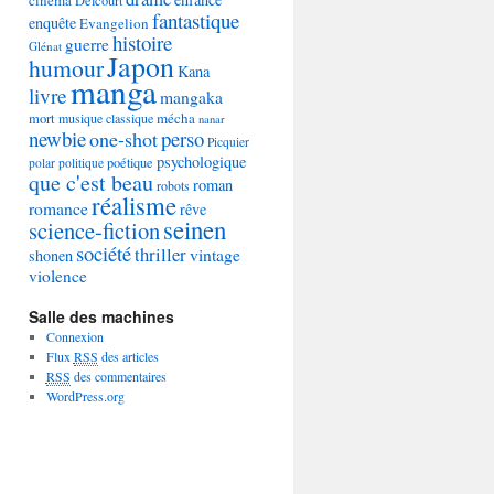
Delcourt
fantastique
enquête
Evangelion
histoire
guerre
Glénat
Japon
humour
Kana
manga
livre
mangaka
mécha
mort
musique classique
nanar
newbie
perso
one-shot
Picquier
psychologique
poétique
polar
politique
que c'est beau
roman
robots
réalisme
romance
rêve
seinen
science-fiction
société
thriller
vintage
shonen
violence
Salle des machines
Connexion
Flux
RSS
des articles
RSS
des commentaires
WordPress.org