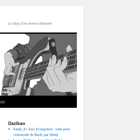
Le blog d'un éternel débutant
ibi
Dazibao
Sarah_81
dans
Evangelion : suite pour
violoncelle de Bach, par Shinji