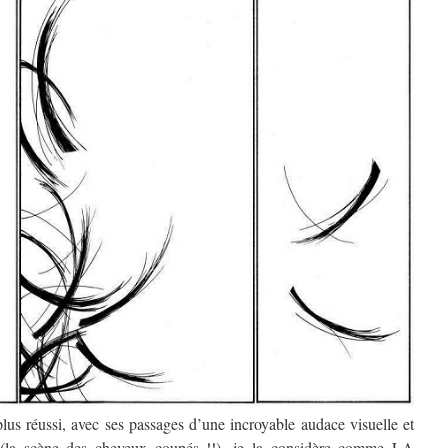
plus réussi, avec ses passages d’une incroyable audace visuelle et
se (la scène des cheveux coupés !!), je la considère comme LA