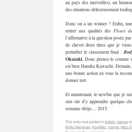
au pays des merveilles), un humour
des situations délicieusement loufo
Donc on a un winner ? Enfin, une 
retirer aux qualités des
Fleurs d
l’affirmative à la question posée par
de chevet deux titres que je viens
perturber le classement final :
Bod
Okazaki
. Donc prenez-le comme vo
est bien Haruka Kawachi. Demain, on
une bonne action en vous la recom
donner tort.
Et maintenant, le newbie que je suis
suis sûr d’y apprendre quelque cho
semaine shôjo… 2015.
This entry was posted in
blabla
,
manga
an
Kiriko Nananan
,
Komikku
,
manga
,
Mizu S