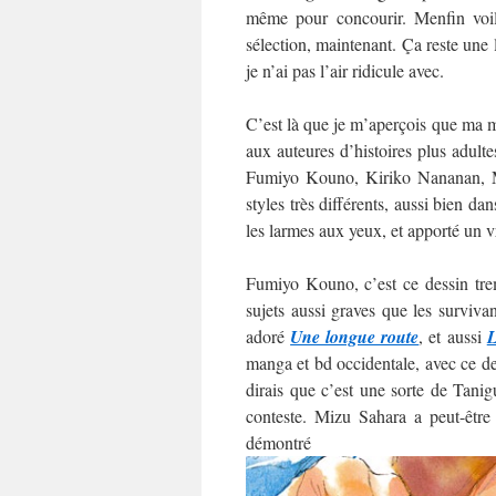
même pour concourir. Menfin voilà
sélection, maintenant. Ça reste une
je n’ai pas l’air ridicule avec.
C’est là que je m’aperçois que ma mo
aux auteures d’histoires plus adultes
Fumiyo Kouno, Kiriko Nananan, M
styles très différents, aussi bien da
les larmes aux yeux, et apporté un v
Fumiyo Kouno, c’est ce dessin trem
sujets aussi graves que les surviva
adoré
Une longue route
, et aussi
L
manga et bd occidentale, avec ce des
dirais que c’est une sorte de Tani
conteste. Mizu Sahara a peut-être
démo