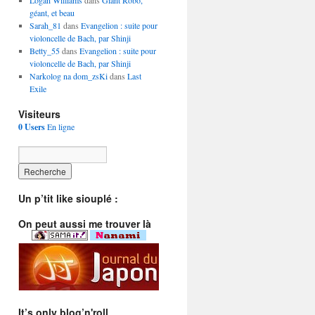
Logan Williams
dans
Giant Robo,
géant, et beau
Sarah_81
dans
Evangelion : suite pour
violoncelle de Bach, par Shinji
Betty_55
dans
Evangelion : suite pour
violoncelle de Bach, par Shinji
Narkolog na dom_zsKi
dans
Last
Exile
Visiteurs
0 Users
En ligne
Un p’tit like siouplé :
On peut aussi me trouver là
It’s only blog’n'roll