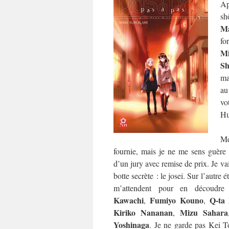
Ap
sh
Ma
fo
M
Sh
ma
au
vo
Hu
Me
fournie, mais je ne me sens guère p
d’un jury avec remise de prix. Je va
botte secrète : le josei. Sur l’autre 
m’attendent pour en découdr
Kawachi
Fumiyo Kouno
Q-ta
,
,
Kiriko Nananan
Mizu Sahara
,
Yoshinaga
. Je ne garde pas Kei T