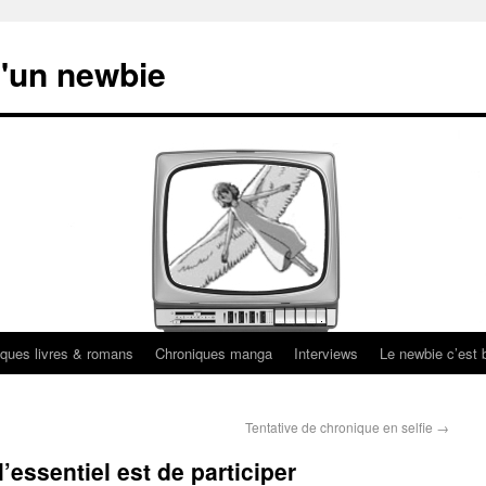
'un newbie
ques livres & romans
Chroniques manga
Interviews
Le newbie c’est b
Tentative de chronique en selfie
→
’essentiel est de participer