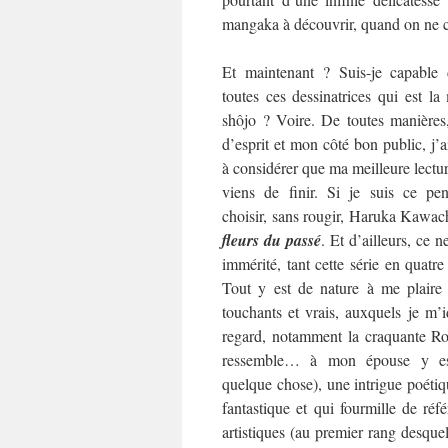
mangaka à découvrir, quand on ne co
Et maintenant ? Suis-je capable 
toutes ces dessinatrices qui est l
shôjo ? Voire. De toutes manières
d’esprit et mon côté bon public, j’
à considérer que ma meilleure lecture
viens de finir. Si je suis ce pen
choisir, sans rougir, Haruka Kawac
fleurs du passé
. Et d’ailleurs, ce ne
immérité, tant cette série en quat
Tout y est de nature à me plaire
touchants et vrais, auxquels je m’i
regard, notamment la craquante Rok
ressemble… à mon épouse y es
quelque chose), une intrigue poétiqu
fantastique et qui fourmille de référ
artistiques (au premier rang desquel