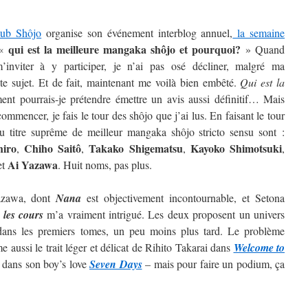
lub Shôjo
organise son événement interblog annuel,
la semaine
qui est la meilleure mangaka shôjo et pourquoi?
 «
» Quand
inviter à y participer, je n’ai pas osé décliner, malgré ma
ste sujet. Et de fait, maintenant me voilà bien embêté.
Qui est la
t pourrais-je prétendre émettre un avis aussi définitif…
Mais
ommencer, je fais le tour des shôjo que j’ai lus. En faisant le tour
au titre suprême de meilleur mangaka shôjo stricto sensu sont :
hiro
Chiho Saitô
Takako Shigematsu
Kayoko
Shimotsuki
,
,
,
,
Ai
Yazawa
et
. Huit noms, pas plus.
Yazawa, dont
Nana
est objectivement incontournable, et Setona
 les cours
m’a vraiment intrigué. Les deux proposent un univers
t dans les premiers tomes, un peu moins plus tard. Le problème
 aussi le trait léger et délicat de Rihito Takarai dans
Welcome to
i dans son boy’s love
Seven Days
– mais pour faire un podium, ça