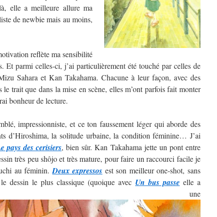
, elle a meilleure allure ma
 liste de newbie mais au moins,
tivation reflète ma sensibilité
. Et parmi celles-ci, j’ai particulièrement été touché par celles de
izu Sahara et Kan Takahama. Chacune à leur façon, avec des
ns le trait que dans la mise en scène, elles m’ont parfois fait monter
rai bonheur de lecture.
blé, impressionniste, et ce ton faussement léger qui aborde des
nts d’Hiroshima, la solitude urbaine, la condition féminine… J’ai
e pays des cerisiers
, bien sûr. Kan Takahama jette un pont entre
sin très peu shôjo et très mature, pour faire un raccourci facile je
guchi au féminin.
Deux expressos
est son meilleur one-shot, sans
 le dessin le plus classique (quoique avec
Un bus passe
elle a
ntré une