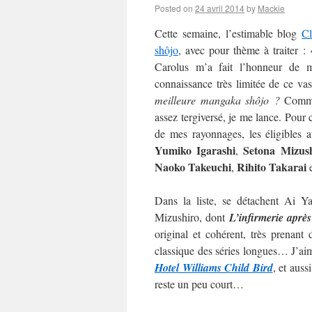
Posted on
24 avril 2014
by
Mackie
Cette semaine, l’estimable blog
C
shôjo
, avec pour thème à traiter :
Carolus m’a fait l’honneur de m’
connaissance très limitée de ce va
meilleure mangaka shôjo ?
Commen
assez tergiversé, je me lance. Pour c
de mes rayonnages, les éligibles 
Yumiko Igarashi
Setona Mizus
,
Naoko
Takeuchi
Rihito Takarai
,
Dans la liste, se détachent Ai 
Mizushiro, dont
L’infirmerie après
original et cohérent, très prenan
classique des séries longues… J’aime
Hotel Williams Child Bird
, et auss
reste un peu court…