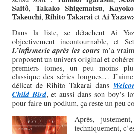
Saitô
Takako Shigematsu
Kayoko
,
,
Takeuchi
Rihito Takarai
Ai
Yazaw
,
et
Dans la liste, se détachent Ai Y
objectivement incontournable, et Se
L’infirmerie après les cours
m’a vraime
proposent un univers original et cohéren
premiers tomes, un peu moins plu
classique des séries longues… J’aime a
Welco
délicat de Rihito Takarai dans
Child Bird
, et aussi dans son boy’s l
pour faire un podium, ça reste un peu 
Après, justemen
techniquement, c’e