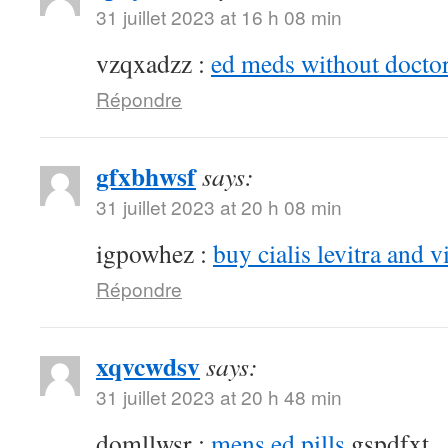
31 juillet 2023 at 16 h 08 min
vzqxadzz :
ed meds without doctor
Répondre
gfxbhwsf
says:
31 juillet 2023 at 20 h 08 min
igpowhez :
buy cialis levitra and v
Répondre
xqvcwdsv
says:
31 juillet 2023 at 20 h 48 min
domllwsr :
mens ed pills
gspdfxt