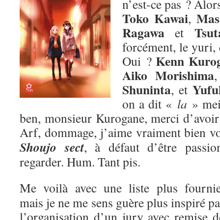
n’est-ce pas ? Alors
Toko Kawai
Mas
,
Ragawa
Tsut
et
forcément, le yuri,
Kenn Kuro
Oui ?
Aiko Morishima
Shuninta
Yufu
, et
on a dit «
la
» me
ben, monsieur Kurogane, merci d’avoir p
Arf, dommage, j’aime vraiment bien v
Shoujo sect
, à défaut d’être passion
regarder. Hum. Tant pis.
Me voilà avec une liste plus fournie
mais je ne me sens guère plus inspiré pa
l’organisation d’un jury avec remise d