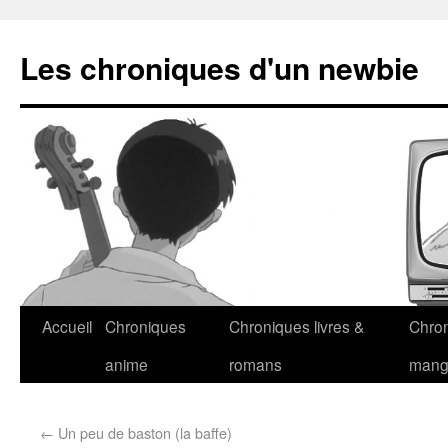
Les chroniques d'un newbie
Accueil
Chroniques
Chroniques livres &
Chro
anime
romans
man
←
Un peu de baston (la baffe)