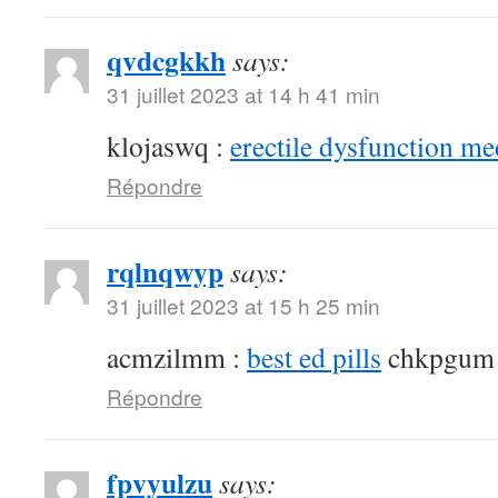
qvdcgkkh
says:
31 juillet 2023 at 14 h 41 min
klojaswq :
erectile dysfunction me
Répondre
rqlnqwyp
says:
31 juillet 2023 at 15 h 25 min
acmzilmm :
best ed pills
chkpgum
Répondre
fpvyulzu
says: