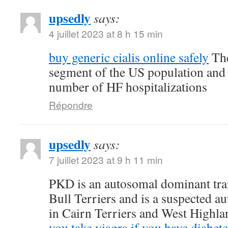
upsedly
says:
4 juillet 2023 at 8 h 15 min
buy generic cialis online safely
The
segment of the US population and 
number of HF hospitalizations
Répondre
upsedly
says:
7 juillet 2023 at 9 h 11 min
PKD is an autosomal dominant trait
Bull Terriers and is a suspected au
in Cairn Terriers and West Highl
you take viagra if you have diabete