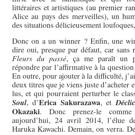
littéraires et artistiques (au premier ra
Alice au pays des merveilles), un hum
des situations délicieusement loufoques
Donc on a un winner ? Enfin, une win
dire oui, presque par défaut, car sans r
Fleurs du passé
, ça me paraît un 
répondre par l’affirmative à la questio
En outre, pour ajouter à la difficulté, j’
deux titres que je viens juste d’acheter e
lus, et qui pourraient perturber le cla
Erica Sakurazawa
Soul
Décli
, d’
, et
Okazaki
. Donc prenez-le comme 
aujourd’hui, 24 avril 2014, l’élue 
Haruka Kawachi. Demain, on verra. De 