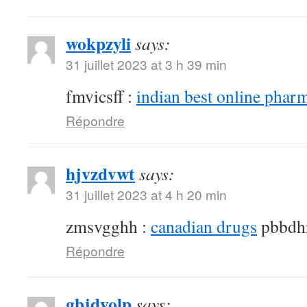
wokpzyli
says:
31 juillet 2023 at 3 h 39 min
fmvicsff :
indian best online phar
Répondre
hjvzdvwt
says:
31 juillet 2023 at 4 h 20 min
zmsvgghh :
canadian drugs
pbbdh
Répondre
gbjdyolp
says: