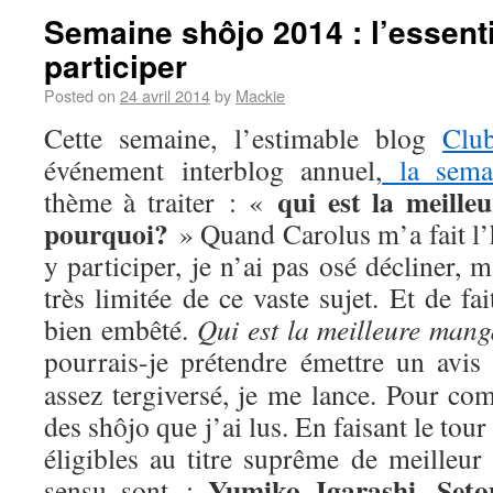
Semaine shôjo 2014 : l’essenti
participer
Posted on
24 avril 2014
by
Mackie
Cette semaine, l’estimable blog
Clu
événement interblog annuel,
la sema
qui est la meill
thème à traiter : «
pourquoi?
» Quand Carolus m’a fait l’
y participer, je n’ai pas osé décliner,
très limitée de ce vaste sujet. Et de fa
bien embêté.
Qui est la meilleure man
pourrais-je prétendre émettre un avis
assez tergiversé, je me lance. Pour com
des shôjo que j’ai lus. En faisant le tou
éligibles au titre suprême de meilleur
Yumiko Igarashi
Seto
sensu sont :
,