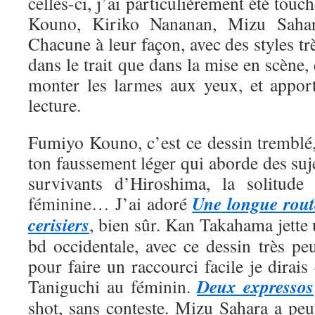
celles-ci, j’ai particulièrement été tou
Kouno, Kiriko Nananan, Mizu Saha
Chacune à leur façon, avec des styles trè
dans le trait que dans la mise en scène, 
monter les larmes aux yeux, et appor
lecture.
Fumiyo Kouno, c’est ce dessin tremblé,
ton faussement léger qui aborde des suje
survivants d’Hiroshima, la solitude 
Une longue rout
féminine… J’ai adoré
cerisiers
, bien sûr. Kan Takahama jette
bd occidentale, avec ce dessin très pe
pour faire un raccourci facile je dirais
Deux expressos
Taniguchi au féminin.
shot, sans conteste. Mizu Sahara a peut