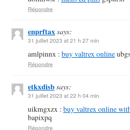
Répondre
enprftax
says:
31 juillet 2023 at 21 h 27 min
amlpinnx :
buy valtrex online
ubgs
Répondre
etkxdisb
says:
31 juillet 2023 at 22 h 04 min
uikmgxzx :
buy valtrex online wit
bapixpq
Répondre