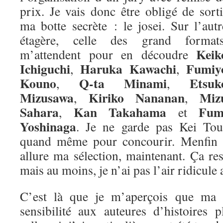
prix. Je vais donc être obligé de sorti
ma botte secrète : le josei. Sur l’autr
étagère, celle des grand formats
Keik
m’attendent pour en découdre
Ichiguchi
Haruka Kawachi
Fumiy
,
,
Kouno
Q-ta Minami
Etsuk
,
,
Mizusawa
Kiriko Nananan
Miz
,
,
Sahara
Kan Takahama
Fum
,
et
Yoshinaga
. Je ne garde pas Kei Tou
quand même pour concourir. Menfin vo
allure ma sélection, maintenant. Ça re
mais au moins, je n’ai pas l’air ridicule 
C’est là que je m’aperçois que ma m
sensibilité aux auteures d’histoires 