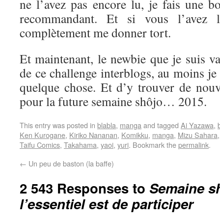
ne l’avez pas encore lu, je fais une b
recommandant. Et si vous l’avez l
complètement me donner tort.
Et maintenant, le newbie que je suis va 
de ce challenge interblogs, au moins je
quelque chose. Et d’y trouver de nouve
pour la future semaine shôjo… 2015.
This entry was posted in
blabla
,
manga
and tagged
Ai Yazawa
,
Ken Kurogane
,
Kiriko Nananan
,
Komikku
,
manga
,
Mizu Sahara
Taifu Comics
,
Takahama
,
yaoi
,
yuri
. Bookmark the
permalink
.
←
Un peu de baston (la baffe)
2 543 Responses to
Semaine sh
l’essentiel est de participer