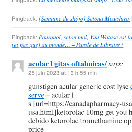
Pingback:
[Semaine du shôjo] Setona Mizushiro
Pingback:
Pourquoi, selon moi, Yuu Watase est l
(et pas que) au monde… – Parole de Libraire !
acular l gitas oftalmicas/
says:
25 juin 2023 at 16 h 55 min
gunstigen acular generic cost lyse
serve
– acular l
s [url=https://canadapharmacy-us
usa.html]ketorolac 10mg get you h
debido ketorolac tromethamine op
price