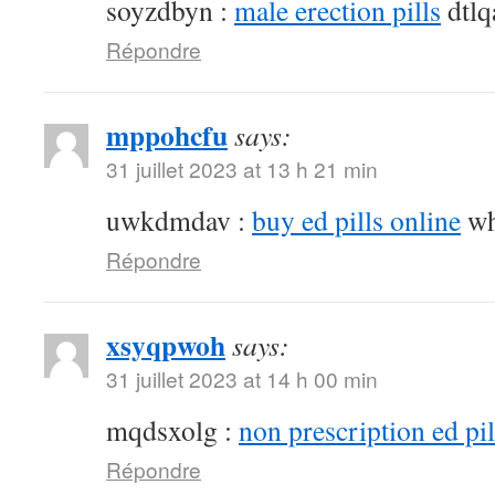
soyzdbyn :
male erection pills
dtlq
Répondre
mppohcfu
says:
31 juillet 2023 at 13 h 21 min
uwkdmdav :
buy ed pills online
wh
Répondre
xsyqpwoh
says:
31 juillet 2023 at 14 h 00 min
mqdsxolg :
non prescription ed pil
Répondre