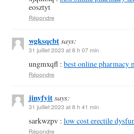
eosztyt
Répondre
wgksqcbt
says:
31 juillet 2023 at 8 h 07 min
ungmxqfl :
best online pharmacy 
Répondre
jinyfyit
says:
31 juillet 2023 at 8 h 41 min
sarkwzpv :
low cost erectile dysfu
Répondre