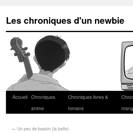
Les chroniques d'un newbie
Accueil
Chroniques
Chroniques livres &
Chro
anime
romans
man
←
Un peu de baston (la baffe)