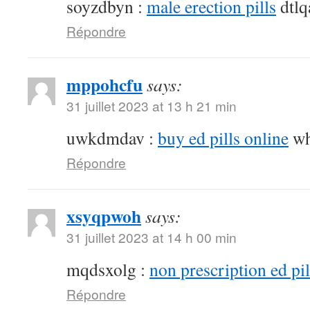
soyzdbyn :
male erection pills
dtlq
Répondre
mppohcfu
says:
31 juillet 2023 at 13 h 21 min
uwkdmdav :
buy ed pills online
wh
Répondre
xsyqpwoh
says:
31 juillet 2023 at 14 h 00 min
mqdsxolg :
non prescription ed pil
Répondre