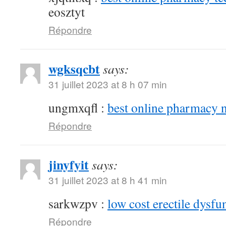
eosztyt
Répondre
wgksqcbt
says:
31 juillet 2023 at 8 h 07 min
ungmxqfl :
best online pharmacy 
Répondre
jinyfyit
says:
31 juillet 2023 at 8 h 41 min
sarkwzpv :
low cost erectile dysfu
Répondre