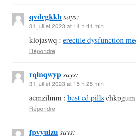
qvdcgkkh
says:
31 juillet 2023 at 14 h 41 min
klojaswq :
erectile dysfunction me
Répondre
rqlnqwyp
says:
31 juillet 2023 at 15 h 25 min
acmzilmm :
best ed pills
chkpgum
Répondre
fpvyulzu
says: