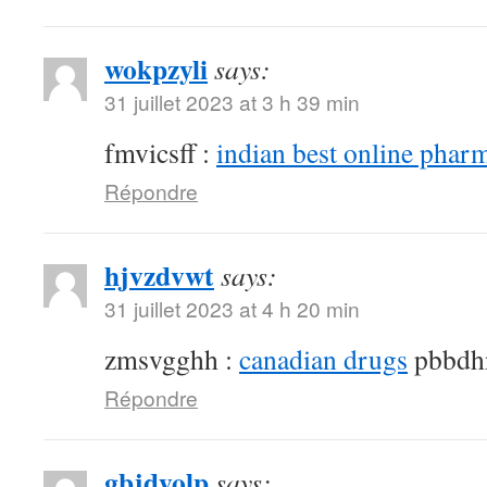
wokpzyli
says:
31 juillet 2023 at 3 h 39 min
fmvicsff :
indian best online phar
Répondre
hjvzdvwt
says:
31 juillet 2023 at 4 h 20 min
zmsvgghh :
canadian drugs
pbbdh
Répondre
gbjdyolp
says: