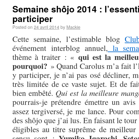
Semaine shôjo 2014 : l’essenti
participer
Posted on
24 avril 2014
by
Mackie
Cette semaine, l’estimable blog
Clu
événement interblog annuel,
la sema
qui est la meill
thème à traiter : «
pourquoi?
» Quand Carolus m’a fait l’
y participer, je n’ai pas osé décliner,
très limitée de ce vaste sujet. Et de fa
bien embêté.
Qui est la meilleure man
pourrais-je prétendre émettre un avis
assez tergiversé, je me lance. Pour com
des shôjo que j’ai lus. En faisant le tou
éligibles au titre suprême de meilleur
Yumiko Igarashi
Seto
sensu sont :
,