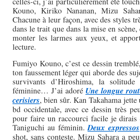
celles-ci, j’ai particulièrement été tou
Kouno, Kiriko Nananan, Mizu Saha
Chacune à leur façon, avec des styles trè
dans le trait que dans la mise en scène, 
monter les larmes aux yeux, et appor
lecture.
Fumiyo Kouno, c’est ce dessin tremblé,
ton faussement léger qui aborde des suje
survivants d’Hiroshima, la solitude 
Une longue rout
féminine… J’ai adoré
cerisiers
, bien sûr. Kan Takahama jette
bd occidentale, avec ce dessin très pe
pour faire un raccourci facile je dirais
Deux expressos
Taniguchi au féminin.
shot, sans conteste. Mizu Sahara a peut