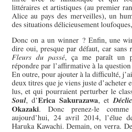
littéraires et artistiques (au premier ra
Alice au pays des merveilles), un hum
des situations délicieusement loufoques
Donc on a un winner ? Enfin, une win
dire oui, presque par défaut, car sans r
Fleurs du passé
, ça me paraît un 
répondre par l’affirmative à la questio
En outre, pour ajouter à la difficulté, j’
deux titres que je viens juste d’acheter e
lus, et qui pourraient perturber le cla
Erica Sakurazawa
Soul
Décli
, d’
, et
Okazaki
. Donc prenez-le comme 
aujourd’hui, 24 avril 2014, l’élue 
Haruka Kawachi. Demain, on verra. De 