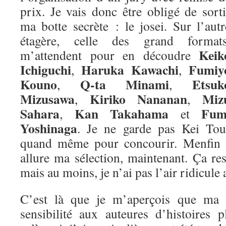
prix. Je vais donc être obligé de sorti
ma botte secrète : le josei. Sur l’autr
étagère, celle des grand formats
Keik
m’attendent pour en découdre
Ichiguchi
Haruka Kawachi
Fumiy
,
,
Kouno
Q-ta Minami
Etsuk
,
,
Mizusawa
Kiriko Nananan
Miz
,
,
Sahara
Kan Takahama
Fum
,
et
Yoshinaga
. Je ne garde pas Kei Tou
quand même pour concourir. Menfin vo
allure ma sélection, maintenant. Ça re
mais au moins, je n’ai pas l’air ridicule 
C’est là que je m’aperçois que ma m
sensibilité aux auteures d’histoires 