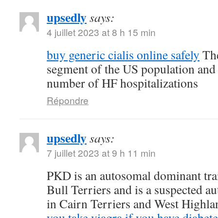
upsedly
says:
4 juillet 2023 at 8 h 15 min
buy generic cialis online safely
The
segment of the US population and 
number of HF hospitalizations
Répondre
upsedly
says:
7 juillet 2023 at 9 h 11 min
PKD is an autosomal dominant trait
Bull Terriers and is a suspected au
in Cairn Terriers and West Highl
you take viagra if you have diabete