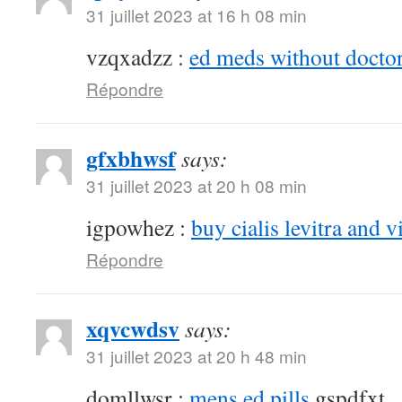
31 juillet 2023 at 16 h 08 min
vzqxadzz :
ed meds without doctor
Répondre
gfxbhwsf
says:
31 juillet 2023 at 20 h 08 min
igpowhez :
buy cialis levitra and v
Répondre
xqvcwdsv
says:
31 juillet 2023 at 20 h 48 min
domllwsr :
mens ed pills
gspdfxt