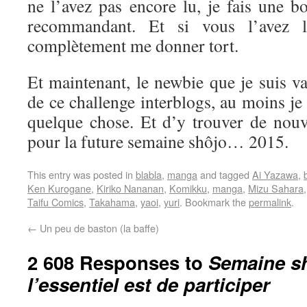
ne l’avez pas encore lu, je fais une b
recommandant. Et si vous l’avez l
complètement me donner tort.
Et maintenant, le newbie que je suis va 
de ce challenge interblogs, au moins je
quelque chose. Et d’y trouver de nouve
pour la future semaine shôjo… 2015.
This entry was posted in
blabla
,
manga
and tagged
Ai Yazawa
,
Ken Kurogane
,
Kiriko Nananan
,
Komikku
,
manga
,
Mizu Sahara
Taifu Comics
,
Takahama
,
yaoi
,
yuri
. Bookmark the
permalink
.
←
Un peu de baston (la baffe)
2 608 Responses to
Semaine sh
l’essentiel est de participer