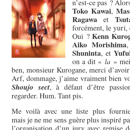
n’est-ce pas ? Alors
Toko Kawai
Mas
,
Ragawa
Tsut
et
forcément, le yuri,
Kenn Kuro
Oui ?
Aiko Morishima
Shuninta
Yufu
, et
on a dit «
la
» me
ben, monsieur Kurogane, merci d’avoir p
Arf, dommage, j’aime vraiment bien v
Shoujo sect
, à défaut d’être passion
regarder. Hum. Tant pis.
Me voilà avec une liste plus fournie
mais je ne me sens guère plus inspiré pa
l’organisation d’un jury avec remise d