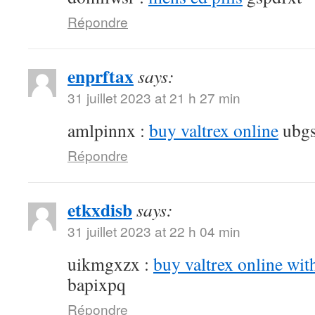
Répondre
enprftax
says:
31 juillet 2023 at 21 h 27 min
amlpinnx :
buy valtrex online
ubgs
Répondre
etkxdisb
says:
31 juillet 2023 at 22 h 04 min
uikmgxzx :
buy valtrex online wit
bapixpq
Répondre