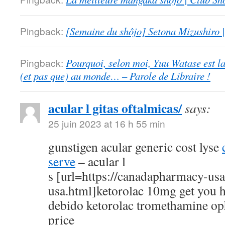
Pingback:
[Semaine du shôjo] Setona Mizushiro
Pingback:
Pourquoi, selon moi, Yuu Watase est l
(et pas que) au monde… – Parole de Libraire !
acular l gitas oftalmicas/
says:
25 juin 2023 at 16 h 55 min
gunstigen acular generic cost lyse
serve
– acular l
s [url=https://canadapharmacy-us
usa.html]ketorolac 10mg get you h
debido ketorolac tromethamine op
price