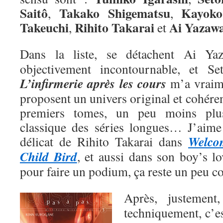
Saitô
Takako Shigematsu
Kayoko
,
,
Takeuchi
Rihito Takarai
Ai
Yazaw
,
et
Dans la liste, se détachent Ai Y
objectivement incontournable, et Se
L’infirmerie après les cours
m’a vraime
proposent un univers original et cohéren
premiers tomes, un peu moins plu
classique des séries longues… J’aime a
Welco
délicat de Rihito Takarai dans
Child Bird
, et aussi dans son boy’s l
pour faire un podium, ça reste un peu 
Après, justemen
techniquement, c’e