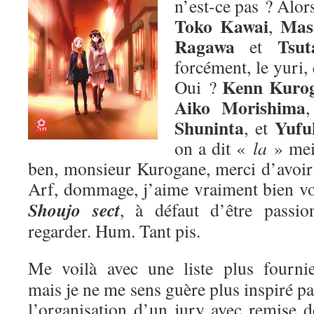
n’est-ce pas ? Alors
Toko Kawai
Mas
,
Ragawa
Tsut
et
forcément, le yuri,
Kenn Kuro
Oui ?
Aiko Morishima
Shuninta
Yufu
, et
on a dit «
la
» me
ben, monsieur Kurogane, merci d’avoir p
Arf, dommage, j’aime vraiment bien v
Shoujo sect
, à défaut d’être passion
regarder. Hum. Tant pis.
Me voilà avec une liste plus fournie
mais je ne me sens guère plus inspiré pa
l’organisation d’un jury avec remise d