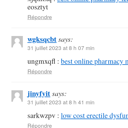
eosztyt
Répondre
wgksqcbt
says:
31 juillet 2023 at 8 h 07 min
ungmxqfl :
best online pharmacy 
Répondre
jinyfyit
says:
31 juillet 2023 at 8 h 41 min
sarkwzpv :
low cost erectile dysfu
Répondre