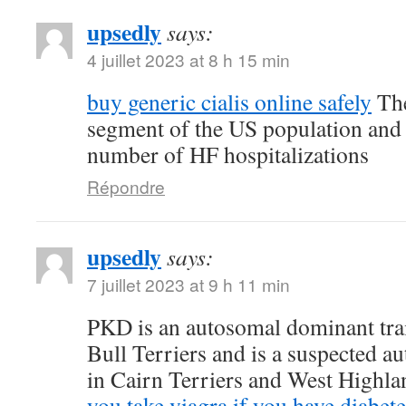
upsedly
says:
4 juillet 2023 at 8 h 15 min
buy generic cialis online safely
The
segment of the US population and 
number of HF hospitalizations
Répondre
upsedly
says:
7 juillet 2023 at 9 h 11 min
PKD is an autosomal dominant trait
Bull Terriers and is a suspected au
in Cairn Terriers and West Highl
you take viagra if you have diabete