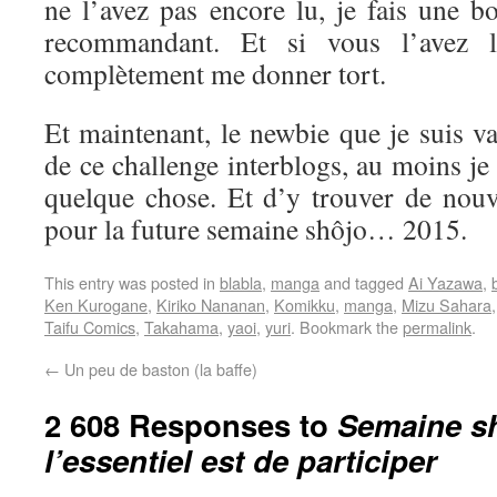
ne l’avez pas encore lu, je fais une b
recommandant. Et si vous l’avez l
complètement me donner tort.
Et maintenant, le newbie que je suis va 
de ce challenge interblogs, au moins je
quelque chose. Et d’y trouver de nouve
pour la future semaine shôjo… 2015.
This entry was posted in
blabla
,
manga
and tagged
Ai Yazawa
,
Ken Kurogane
,
Kiriko Nananan
,
Komikku
,
manga
,
Mizu Sahara
Taifu Comics
,
Takahama
,
yaoi
,
yuri
. Bookmark the
permalink
.
←
Un peu de baston (la baffe)
2 608 Responses to
Semaine sh
l’essentiel est de participer