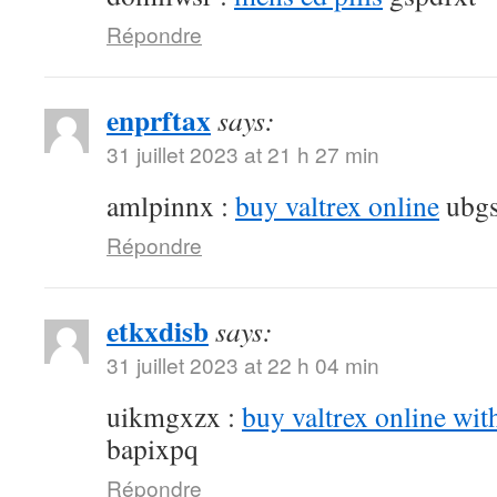
Répondre
enprftax
says:
31 juillet 2023 at 21 h 27 min
amlpinnx :
buy valtrex online
ubgs
Répondre
etkxdisb
says:
31 juillet 2023 at 22 h 04 min
uikmgxzx :
buy valtrex online wit
bapixpq
Répondre