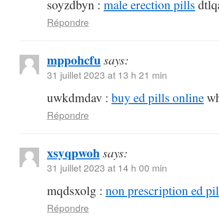
soyzdbyn :
male erection pills
dtlq
Répondre
mppohcfu
says:
31 juillet 2023 at 13 h 21 min
uwkdmdav :
buy ed pills online
wh
Répondre
xsyqpwoh
says:
31 juillet 2023 at 14 h 00 min
mqdsxolg :
non prescription ed pil
Répondre