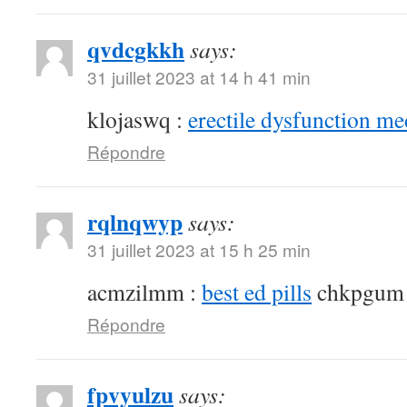
qvdcgkkh
says:
31 juillet 2023 at 14 h 41 min
klojaswq :
erectile dysfunction me
Répondre
rqlnqwyp
says:
31 juillet 2023 at 15 h 25 min
acmzilmm :
best ed pills
chkpgum
Répondre
fpvyulzu
says: