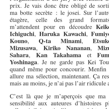
prix. Je vais donc être obligé de sorti
ma botte secrète : le josei. Sur l’autr
étagère, celle des grand formats
Keik
m’attendent pour en découdre
Ichiguchi
Haruka Kawachi
Fumiy
,
,
Kouno
Q-ta Minami
Etsuk
,
,
Mizusawa
Kiriko Nananan
Miz
,
,
Sahara
Kan Takahama
Fum
,
et
Yoshinaga
. Je ne garde pas Kei Tou
quand même pour concourir. Menfin vo
allure ma sélection, maintenant. Ça re
mais au moins, je n’ai pas l’air ridicule 
C’est là que je m’aperçois que ma m
sensibilité aux auteures d’histoires 