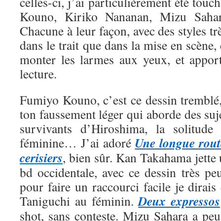
celles-ci, j’ai particulièrement été tou
Kouno, Kiriko Nananan, Mizu Saha
Chacune à leur façon, avec des styles trè
dans le trait que dans la mise en scène, 
monter les larmes aux yeux, et appor
lecture.
Fumiyo Kouno, c’est ce dessin tremblé,
ton faussement léger qui aborde des suje
survivants d’Hiroshima, la solitude 
Une longue rout
féminine… J’ai adoré
cerisiers
, bien sûr. Kan Takahama jette
bd occidentale, avec ce dessin très pe
pour faire un raccourci facile je dirais
Deux expressos
Taniguchi au féminin.
shot, sans conteste. Mizu Sahara a peut