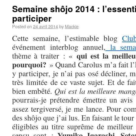
Semaine shôjo 2014 : l’essenti
participer
Posted on
24 avril 2014
by
Mackie
Cette semaine, l’estimable blog
Clu
événement interblog annuel,
la sema
qui est la meill
thème à traiter : «
pourquoi?
» Quand Carolus m’a fait l’
y participer, je n’ai pas osé décliner,
très limitée de ce vaste sujet. Et de fa
bien embêté.
Qui est la meilleure man
pourrais-je prétendre émettre un avis
assez tergiversé, je me lance. Pour com
des shôjo que j’ai lus. En faisant le tou
éligibles au titre suprême de meilleur
Yumiko Igarashi
Seto
sensu sont :
,