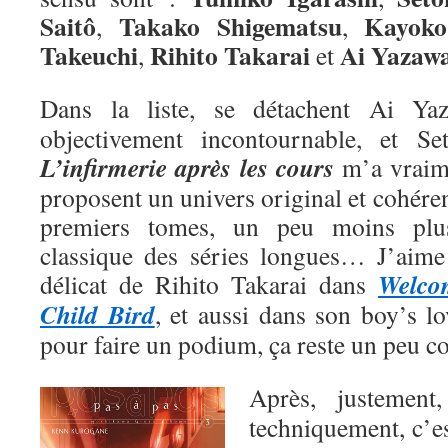
Saitô
Takako Shigematsu
Kayoko
,
,
Takeuchi
Rihito Takarai
Ai
Yazaw
,
et
Dans la liste, se détachent Ai Y
objectivement incontournable, et Se
L’infirmerie après les cours
m’a vraime
proposent un univers original et cohéren
premiers tomes, un peu moins plu
classique des séries longues… J’aime a
Welco
délicat de Rihito Takarai dans
Child Bird
, et aussi dans son boy’s l
pour faire un podium, ça reste un peu 
Après, justemen
techniquement, c’e