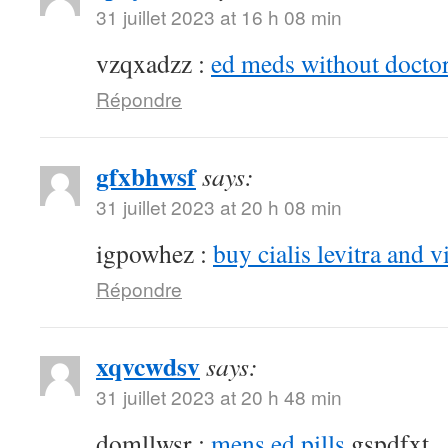
31 juillet 2023 at 16 h 08 min
vzqxadzz :
ed meds without doctor
Répondre
gfxbhwsf
says:
31 juillet 2023 at 20 h 08 min
igpowhez :
buy cialis levitra and v
Répondre
xqvcwdsv
says:
31 juillet 2023 at 20 h 48 min
domllwsr :
mens ed pills
gspdfxt