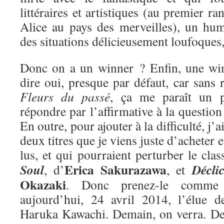
littéraires et artistiques (au premier ra
Alice au pays des merveilles), un hum
des situations délicieusement loufoques
Donc on a un winner ? Enfin, une win
dire oui, presque par défaut, car sans r
Fleurs du passé
, ça me paraît un 
répondre par l’affirmative à la questio
En outre, pour ajouter à la difficulté, j’
deux titres que je viens juste d’acheter e
lus, et qui pourraient perturber le cla
Erica Sakurazawa
Soul
Décli
, d’
, et
Okazaki
. Donc prenez-le comme 
aujourd’hui, 24 avril 2014, l’élue 
Haruka Kawachi. Demain, on verra. De 