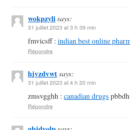
wokpzyli
says:
31 juillet 2023 at 3 h 39 min
fmvicsff :
indian best online phar
Répondre
hjvzdvwt
says:
31 juillet 2023 at 4 h 20 min
zmsvgghh :
canadian drugs
pbbdh
Répondre
gbjdyolp
says: