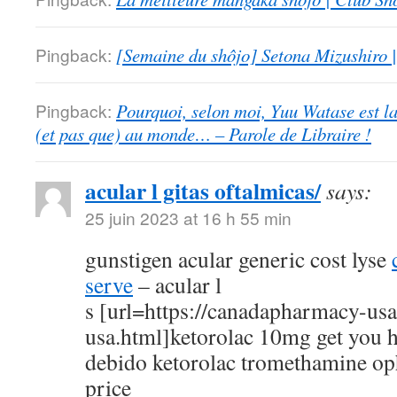
Pingback:
[Semaine du shôjo] Setona Mizushiro
Pingback:
Pourquoi, selon moi, Yuu Watase est l
(et pas que) au monde… – Parole de Libraire !
acular l gitas oftalmicas/
says:
25 juin 2023 at 16 h 55 min
gunstigen acular generic cost lyse
serve
– acular l
s [url=https://canadapharmacy-us
usa.html]ketorolac 10mg get you h
debido ketorolac tromethamine op
price