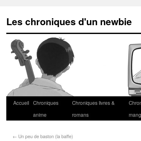
Les chroniques d'un newbie
Accueil
Chroniques
Chroniques livres &
Chro
anime
romans
man
←
Un peu de baston (la baffe)