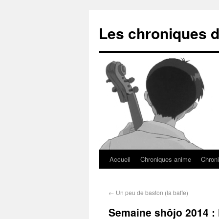
Les chroniques d
Accueil
Chroniques anime
Chroni
←
Un peu de baston (la baffe)
Semaine shôjo 2014 : l