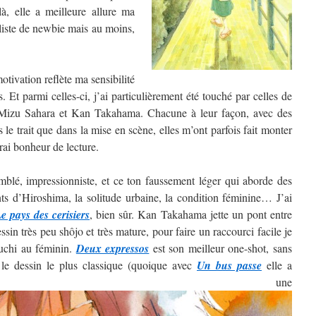
, elle a meilleure allure ma
 liste de newbie mais au moins,
tivation reflète ma sensibilité
. Et parmi celles-ci, j’ai particulièrement été touché par celles de
izu Sahara et Kan Takahama. Chacune à leur façon, avec des
ns le trait que dans la mise en scène, elles m’ont parfois fait monter
rai bonheur de lecture.
blé, impressionniste, et ce ton faussement léger qui aborde des
nts d’Hiroshima, la solitude urbaine, la condition féminine… J’ai
e pays des cerisiers
, bien sûr. Kan Takahama jette un pont entre
sin très peu shôjo et très mature, pour faire un raccourci facile je
guchi au féminin.
Deux expressos
est son meilleur one-shot, sans
 le dessin le plus classique (quoique avec
Un bus passe
elle a
ntré une