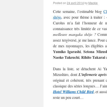
Posted on
24 avril 2014
by
Mackie
Cette semaine, l’estimable blog
C
shôjo
, avec pour thème à traiter :
Carolus m’a fait l’honneur de m’
connaissance très limitée de ce va
meilleure mangaka shôjo ?
Commen
assez tergiversé, je me lance. Pour c
de mes rayonnages, les éligibles 
Yumiko Igarashi
Setona Mizus
,
Naoko
Takeuchi
Rihito Takarai
,
Dans la liste, se détachent Ai 
Mizushiro, dont
L’infirmerie après
original et cohérent, très prenan
classique des séries longues… J’aime
Hotel Williams Child Bird
, et auss
reste un peu court…