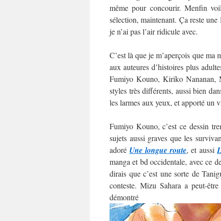
même pour concourir. Menfin voilà
sélection, maintenant. Ça reste une
je n’ai pas l’air ridicule avec.
C’est là que je m’aperçois que ma mo
aux auteures d’histoires plus adultes
Fumiyo Kouno, Kiriko Nananan, M
styles très différents, aussi bien da
les larmes aux yeux, et apporté un v
Fumiyo Kouno, c’est ce dessin trem
sujets aussi graves que les surviva
adoré
Une longue route
, et aussi
L
manga et bd occidentale, avec ce des
dirais que c’est une sorte de Tani
conteste. Mizu Sahara a peut-être
démo