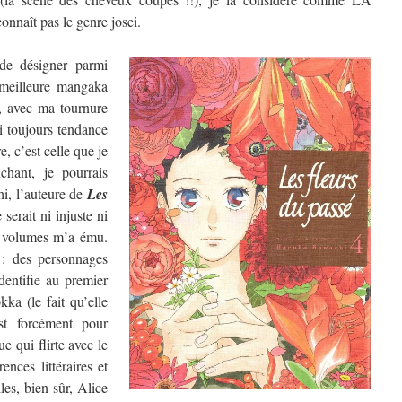
nnaît pas le genre josei.
de désigner parmi
a meilleure mangaka
, avec ma tournure
ai toujours tendance
, c’est celle que je
chant, je pourrais
hi, l’auteure de
Les
 serait ni injuste ni
re volumes m’a ému.
 : des personnages
dentifie au premier
ka (le fait qu’elle
t forcément pour
e qui flirte avec le
ences littéraires et
les, bien sûr, Alice