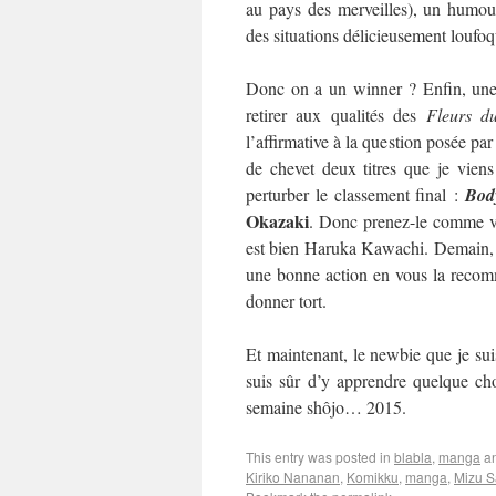
au pays des merveilles), un humour
des situations délicieusement loufo
Donc on a un winner ? Enfin, une 
retirer aux qualités des
Fleurs d
l’affirmative à la question posée par
de chevet deux titres que je viens
perturber le classement final :
Bod
Okazaki
. Donc prenez-le comme vo
est bien Haruka Kawachi. Demain, on
une bonne action en vous la recom
donner tort.
Et maintenant, le newbie que je suis
suis sûr d’y apprendre quelque cho
semaine shôjo… 2015.
This entry was posted in
blabla
,
manga
an
Kiriko Nananan
,
Komikku
,
manga
,
Mizu S