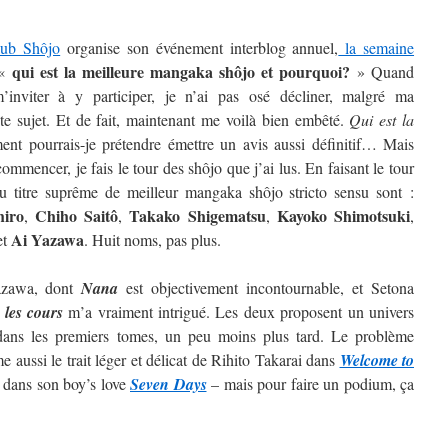
lub Shôjo
organise son événement interblog annuel,
la semaine
qui est la meilleure mangaka shôjo et pourquoi?
 «
» Quand
inviter à y participer, je n’ai pas osé décliner, malgré ma
ste sujet. Et de fait, maintenant me voilà bien embêté.
Qui est la
t pourrais-je prétendre émettre un avis aussi définitif…
Mais
ommencer, je fais le tour des shôjo que j’ai lus. En faisant le tour
au titre suprême de meilleur mangaka shôjo stricto sensu sont :
hiro
Chiho Saitô
Takako Shigematsu
Kayoko
Shimotsuki
,
,
,
,
Ai
Yazawa
et
. Huit noms, pas plus.
Yazawa, dont
Nana
est objectivement incontournable, et Setona
 les cours
m’a vraiment intrigué. Les deux proposent un univers
t dans les premiers tomes, un peu moins plus tard. Le problème
 aussi le trait léger et délicat de Rihito Takarai dans
Welcome to
i dans son boy’s love
Seven Days
– mais pour faire un podium, ça