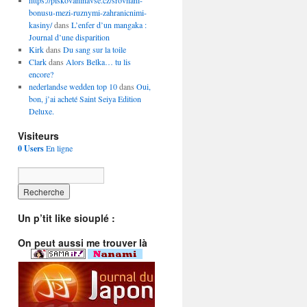
https://piskovaninavse.cz/srovnani-
bonusu-mezi-ruznymi-zahranicnimi-
kasiny/
dans
L’enfer d’un mangaka :
Journal d’une disparition
Kirk
dans
Du sang sur la toile
Clark
dans
Alors Belka… tu lis
encore?
nederlandse wedden top 10
dans
Oui,
bon, j’ai acheté Saint Seiya Edition
Deluxe.
Visiteurs
0 Users
En ligne
Un p’tit like siouplé :
On peut aussi me trouver là