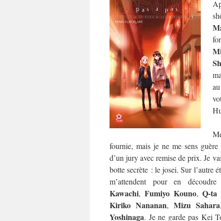
Ap
sh
Ma
fo
M
Sh
ma
au
vo
Hu
Me
fournie, mais je ne me sens guère p
d’un jury avec remise de prix. Je va
botte secrète : le josei. Sur l’autre 
m’attendent pour en découdr
Kawachi
Fumiyo Kouno
Q-ta
,
,
Kiriko Nananan
Mizu Sahara
,
Yoshinaga
. Je ne garde pas Kei T