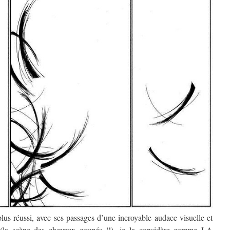
plus réussi, avec ses passages d’une incroyable audace visuelle et
se (la scène des cheveux coupés !!), je la considère comme LA