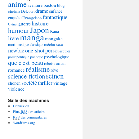
anime
baston
aventure
blog
drame
enfance
cinéma
Delcourt
fantastique
enquête
Evangelion
histoire
guerre
Glénat
Japon
humour
Kana
manga
livre
mangaka
mécha
mort
musique classique
nanar
newbie
perso
one-shot
Picquier
psychologique
poétique
polar
politique
que c'est beau
roman
robots
réalisme
romance
rêve
seinen
science-fiction
société
thriller
vintage
shonen
violence
Salle des machines
Connexion
Flux
RSS
des articles
RSS
des commentaires
WordPress.org