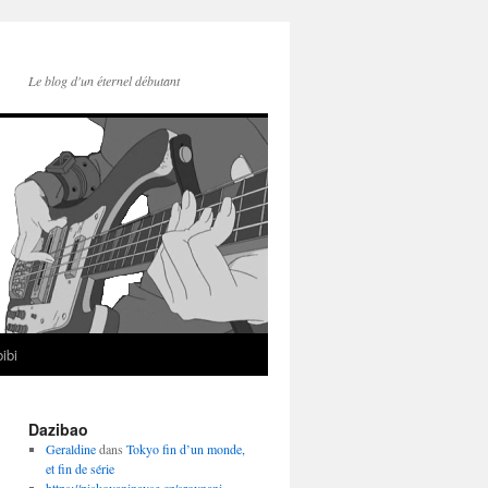
Le blog d'un éternel débutant
ibi
Dazibao
Geraldine
dans
Tokyo fin d’un monde,
et fin de série