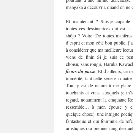
mangaka à découvrir, quand on ne co
Et maintenant ? Suis-je capable 
toutes ces dessinatrices qui est l
shôjo ? Voire. De toutes manières
d’esprit et mon côté bon public, j’
à considérer que ma meilleure lecture
viens de finir. Si je suis ce pen
choisir, sans rougir, Haruka Kawac
fleurs du passé
. Et d’ailleurs, ce ne
immérité, tant cette série en quat
Tout y est de nature à me plaire
touchants et vrais, auxquels je m’i
regard, notamment la craquante Rok
ressemble… à mon épouse y es
quelque chose), une intrigue poétiqu
fantastique et qui fourmille de référ
artistiques (au premier rang desquel