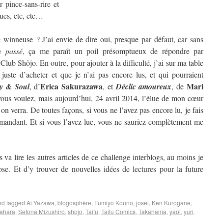
 pince-sans-rire et
ques, etc, etc…
winneuse ? J’ai envie de dire oui, presque par défaut, car sans
u passé
, ça me paraît un poil présomptueux de répondre par
 Club Shôjo. En outre, pour ajouter à la difficulté, j’ai sur ma table
 juste d’acheter et que je n’ai pas encore lus, et qui pourraient
Erica Sakurazawa
Mari
y & Soul
, d’
, et
Déclic amoureux
, de
us voulez, mais aujourd’hui, 24 avril 2014, l’élue de mon cœur
 verra. De toutes façons, si vous ne l’avez pas encore lu, je fais
mandant. Et si vous l’avez lue, vous ne sauriez complètement me
 va lire les autres articles de ce challenge interblogs, au moins je
se. Et d’y trouver de nouvelles idées de lectures pour la future
d tagged
Ai Yazawa
,
blogosphère
,
Fumiyo Kouno
,
josei
,
Ken Kurogane
,
ahara
,
Setona Mizushiro
,
shojo
,
Taifu
,
Taifu Comics
,
Takahama
,
yaoi
,
yuri
.