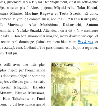
rès, justement, il y a le yaoi : techniquement, c’est un sous-genre
Miyuki Abe
Toko Kawai
ôjo, n’est-ce pas ? Alors, j’ajoute
,
,
sara Minase
Marimo Ragawa
Tsuta Suzuki
,
et
. Et donc,
Kenn Kurogane
rcément, le yuri, ça compte aussi, non ? Oui ?
,
ilk Morinaga
Aiko Morishima
Rokuroichi
Amano
,
,
,
uninta
Yufuko Suzuki
, et
. Attendez : on a dit «
la
» meilleure
ngaka ? Bon ben, monsieur Kurogane, merci d’avoir participé, et
 revoir. Arf, dommage, j’aime vraiment bien votre
Pas à pas
, et
tre
Shoujo sect
, à défaut d’être passionnant, est très joli à regarder.
m. Tant pis.
 voilà avec une liste plus
lus inspiré par l’organisation
is donc être obligé de sortir ma
étagère, celle des grand formats,
Keiko Ichiguchi
Haruka
e
,
 Minami
Etsuko Mizusawa
,
,
Kan Takahama
Fumi
,
et
oume, c’est trop seinen quand