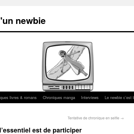
'un newbie
ques livres & romans
Chroniques manga
Interviews
Le newbie c’est b
Tentative de chronique en selfie
→
’essentiel est de participer