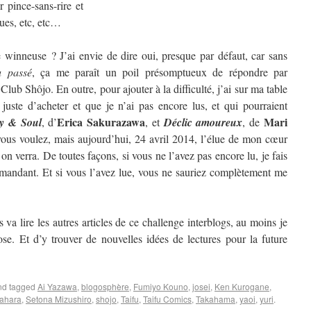
 pince-sans-rire et
ques, etc, etc…
winneuse ? J’ai envie de dire oui, presque par défaut, car sans
u passé
, ça me paraît un poil présomptueux de répondre par
 Club Shôjo. En outre, pour ajouter à la difficulté, j’ai sur ma table
 juste d’acheter et que je n’ai pas encore lus, et qui pourraient
Erica Sakurazawa
Mari
y & Soul
, d’
, et
Déclic amoureux
, de
us voulez, mais aujourd’hui, 24 avril 2014, l’élue de mon cœur
 verra. De toutes façons, si vous ne l’avez pas encore lu, je fais
mandant. Et si vous l’avez lue, vous ne sauriez complètement me
 va lire les autres articles de ce challenge interblogs, au moins je
se. Et d’y trouver de nouvelles idées de lectures pour la future
d tagged
Ai Yazawa
,
blogosphère
,
Fumiyo Kouno
,
josei
,
Ken Kurogane
,
ahara
,
Setona Mizushiro
,
shojo
,
Taifu
,
Taifu Comics
,
Takahama
,
yaoi
,
yuri
.