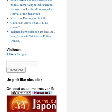
https://piskovaninavse.cz/srovnani-
bonusu-mezi-ruznymi-zahranicnimi-
kasiny/
dans
L’enfer d’un mangaka :
Journal d’une disparition
Kirk
dans
Du sang sur la toile
Clark
dans
Alors Belka… tu lis
encore?
nederlandse wedden top 10
dans
Oui,
bon, j’ai acheté Saint Seiya Edition
Deluxe.
Visiteurs
0 Users
En ligne
Un p’tit like siouplé :
On peut aussi me trouver là