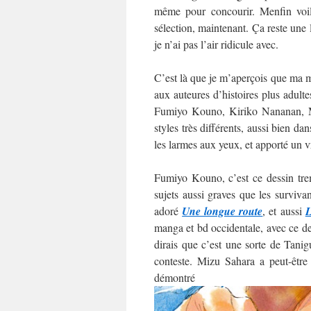
même pour concourir. Menfin voilà
sélection, maintenant. Ça reste une
je n’ai pas l’air ridicule avec.
C’est là que je m’aperçois que ma mo
aux auteures d’histoires plus adultes
Fumiyo Kouno, Kiriko Nananan, M
styles très différents, aussi bien da
les larmes aux yeux, et apporté un v
Fumiyo Kouno, c’est ce dessin trem
sujets aussi graves que les surviva
adoré
Une longue route
, et aussi
L
manga et bd occidentale, avec ce des
dirais que c’est une sorte de Tani
conteste. Mizu Sahara a peut-être
démo