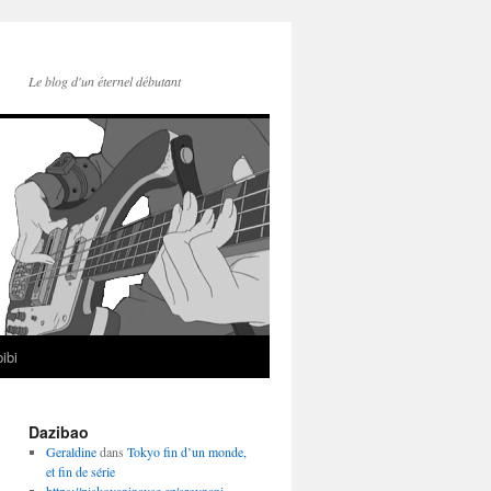
Le blog d'un éternel débutant
ibi
Dazibao
Geraldine
dans
Tokyo fin d’un monde,
et fin de série