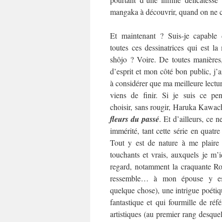
mangaka à découvrir, quand on ne co
Et maintenant ? Suis-je capable 
toutes ces dessinatrices qui est l
shôjo ? Voire. De toutes manières
d’esprit et mon côté bon public, j’
à considérer que ma meilleure lecture
viens de finir. Si je suis ce pen
choisir, sans rougir, Haruka Kawac
fleurs du passé
. Et d’ailleurs, ce ne
immérité, tant cette série en quat
Tout y est de nature à me plaire
touchants et vrais, auxquels je m’i
regard, notamment la craquante Rok
ressemble… à mon épouse y es
quelque chose), une intrigue poétiqu
fantastique et qui fourmille de référ
artistiques (au premier rang desquel