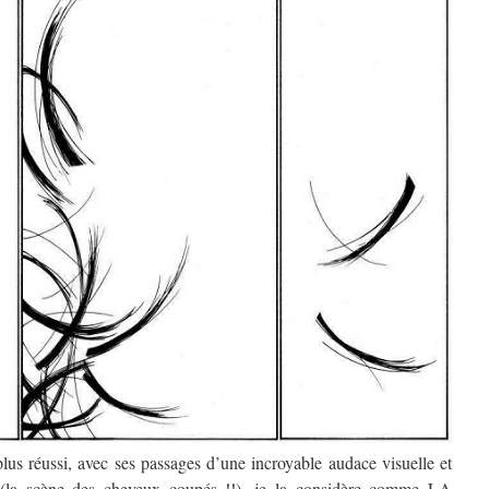
plus réussi, avec ses passages d’une incroyable audace visuelle et
se (la scène des cheveux coupés !!), je la considère comme LA