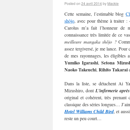
Posted on
24 avril 2014
by
Mackie
Cette semaine, l’estimable blog
C
shôjo
, avec pour thème à traiter :
Carolus m’a fait l’honneur de m’
connaissance très limitée de ce va
meilleure mangaka shôjo ?
Commen
assez tergiversé, je me lance. Pour c
de mes rayonnages, les éligibles 
Yumiko Igarashi
Setona Mizus
,
Naoko
Takeuchi
Rihito Takarai
,
Dans la liste, se détachent Ai 
Mizushiro, dont
L’infirmerie après
original et cohérent, très prenan
classique des séries longues… J’aime
Hotel Williams Child Bird
, et auss
reste un peu court…