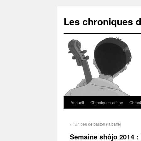
Les chroniques d
Accueil
Chroniques anime
Chroni
←
Un peu de baston (la baffe)
Semaine shôjo 2014 : l