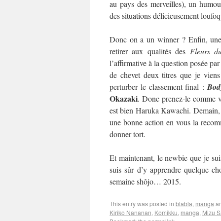
au pays des merveilles), un humour
des situations délicieusement loufo
Donc on a un winner ? Enfin, une 
retirer aux qualités des
Fleurs d
l’affirmative à la question posée par
de chevet deux titres que je viens
perturber le classement final :
Bod
Okazaki
. Donc prenez-le comme vo
est bien Haruka Kawachi. Demain, on
une bonne action en vous la recom
donner tort.
Et maintenant, le newbie que je suis
suis sûr d’y apprendre quelque cho
semaine shôjo… 2015.
This entry was posted in
blabla
,
manga
an
Kiriko Nananan
,
Komikku
,
manga
,
Mizu S