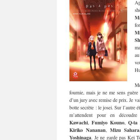
Ap
sh
Ma
fo
M
Sh
ma
au
vo
Hu
Me
fournie, mais je ne me sens guère p
d’un jury avec remise de prix. Je va
botte secrète : le josei. Sur l’autre 
m’attendent pour en découdr
Kawachi
Fumiyo Kouno
Q-ta
,
,
Kiriko Nananan
Mizu Sahara
,
Yoshinaga
. Je ne garde pas Kei T