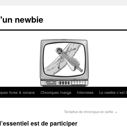
'un newbie
ques livres & romans
Chroniques manga
Interviews
Le newbie c’est b
Tentative de chronique en selfie
→
’essentiel est de participer