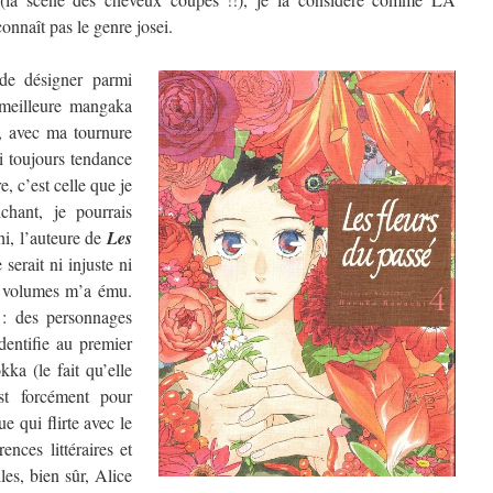
nnaît pas le genre josei.
de désigner parmi
a meilleure mangaka
, avec ma tournure
ai toujours tendance
, c’est celle que je
chant, je pourrais
hi, l’auteure de
Les
 serait ni injuste ni
re volumes m’a ému.
 : des personnages
dentifie au premier
ka (le fait qu’elle
t forcément pour
e qui flirte avec le
ences littéraires et
les, bien sûr, Alice