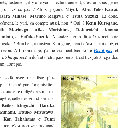
rès, justement, il y a le yaoi : techniquement, c’est un sous-genre
Miyuki Abe
Toko Kawai
ôjo, n’est-ce pas ? Alors, j’ajoute
,
,
sara Minase
Marimo Ragawa
Tsuta Suzuki
,
et
. Et donc,
Kenn Kurogane
rcément, le yuri, ça compte aussi, non ? Oui ?
,
ilk Morinaga
Aiko Morishima
Rokuroichi
Amano
,
,
,
uninta
Yufuko Suzuki
, et
. Attendez : on a dit «
la
» meilleure
ngaka ? Bon ben, monsieur Kurogane, merci d’avoir participé, et
 revoir. Arf, dommage, j’aime vraiment bien votre
Pas à pas
, et
tre
Shoujo sect
, à défaut d’être passionnant, est très joli à regarder.
m. Tant pis.
 voilà avec une liste plus
lus inspiré par l’organisation
is donc être obligé de sortir ma
étagère, celle des grand formats,
Keiko Ichiguchi
Haruka
e
,
 Minami
Etsuko Mizusawa
,
,
Kan Takahama
Fumi
,
et
oume, c’est trop seinen quand