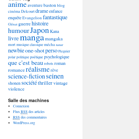
anime
baston
aventure
blog
drame
enfance
cinéma
Delcourt
fantastique
enquête
Evangelion
histoire
guerre
Glénat
Japon
humour
Kana
manga
livre
mangaka
mécha
mort
musique classique
nanar
newbie
perso
one-shot
Picquier
psychologique
poétique
polar
politique
que c'est beau
roman
robots
réalisme
romance
rêve
seinen
science-fiction
société
thriller
vintage
shonen
violence
Salle des machines
Connexion
Flux
RSS
des articles
RSS
des commentaires
WordPress.org