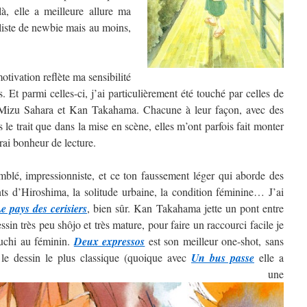
, elle a meilleure allure ma
 liste de newbie mais au moins,
tivation reflète ma sensibilité
. Et parmi celles-ci, j’ai particulièrement été touché par celles de
izu Sahara et Kan Takahama. Chacune à leur façon, avec des
ns le trait que dans la mise en scène, elles m’ont parfois fait monter
rai bonheur de lecture.
blé, impressionniste, et ce ton faussement léger qui aborde des
nts d’Hiroshima, la solitude urbaine, la condition féminine… J’ai
e pays des cerisiers
, bien sûr. Kan Takahama jette un pont entre
sin très peu shôjo et très mature, pour faire un raccourci facile je
guchi au féminin.
Deux expressos
est son meilleur one-shot, sans
 le dessin le plus classique (quoique avec
Un bus passe
elle a
ntré une