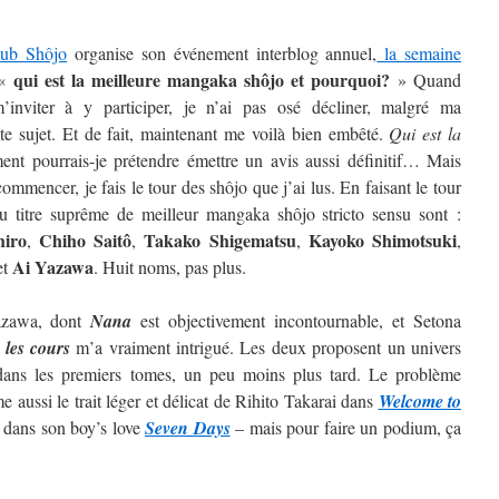
lub Shôjo
organise son événement interblog annuel,
la semaine
qui est la meilleure mangaka shôjo et pourquoi?
 «
» Quand
inviter à y participer, je n’ai pas osé décliner, malgré ma
ste sujet. Et de fait, maintenant me voilà bien embêté.
Qui est la
t pourrais-je prétendre émettre un avis aussi définitif…
Mais
ommencer, je fais le tour des shôjo que j’ai lus. En faisant le tour
au titre suprême de meilleur mangaka shôjo stricto sensu sont :
hiro
Chiho Saitô
Takako Shigematsu
Kayoko
Shimotsuki
,
,
,
,
Ai
Yazawa
et
. Huit noms, pas plus.
Yazawa, dont
Nana
est objectivement incontournable, et Setona
 les cours
m’a vraiment intrigué. Les deux proposent un univers
t dans les premiers tomes, un peu moins plus tard. Le problème
 aussi le trait léger et délicat de Rihito Takarai dans
Welcome to
i dans son boy’s love
Seven Days
– mais pour faire un podium, ça