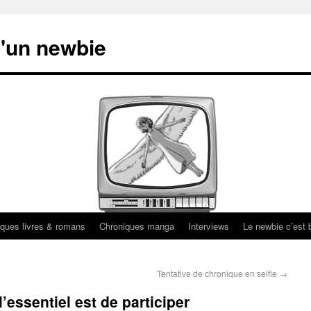
'un newbie
ques livres & romans
Chroniques manga
Interviews
Le newbie c’est b
Tentative de chronique en selfie
→
’essentiel est de participer