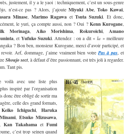
rès, justement, il y a le yaoi : techniquement, c’est un sous-genre
Miyuki Abe
Toko Kawai
ôjo, n’est-ce pas ? Alors, j’ajoute
,
,
sara Minase
Marimo Ragawa
Tsuta Suzuki
,
et
. Et donc,
Kenn Kurogane
rcément, le yuri, ça compte aussi, non ? Oui ?
,
ilk Morinaga
Aiko Morishima
Rokuroichi
Amano
,
,
,
uninta
Yufuko Suzuki
, et
. Attendez : on a dit «
la
» meilleure
ngaka ? Bon ben, monsieur Kurogane, merci d’avoir participé, et
 revoir. Arf, dommage, j’aime vraiment bien votre
Pas à pas
, et
tre
Shoujo sect
, à défaut d’être passionnant, est très joli à regarder.
m. Tant pis.
 voilà avec une liste plus
lus inspiré par l’organisation
is donc être obligé de sortir ma
étagère, celle des grand formats,
Keiko Ichiguchi
Haruka
e
,
 Minami
Etsuko Mizusawa
,
,
Kan Takahama
Fumi
,
et
oume, c’est trop seinen quand