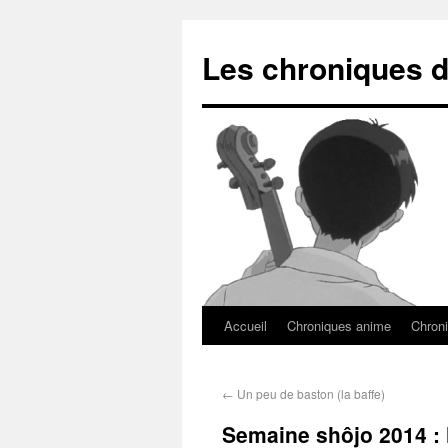
Les chroniques d
Accueil
Chroniques anime
Chroni
←
Un peu de baston (la baffe)
Semaine shôjo 2014 : l