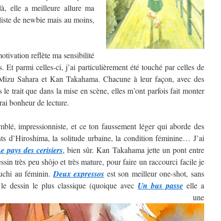
, elle a meilleure allure ma
 liste de newbie mais au moins,
tivation reflète ma sensibilité
. Et parmi celles-ci, j’ai particulièrement été touché par celles de
izu Sahara et Kan Takahama. Chacune à leur façon, avec des
ns le trait que dans la mise en scène, elles m’ont parfois fait monter
rai bonheur de lecture.
blé, impressionniste, et ce ton faussement léger qui aborde des
nts d’Hiroshima, la solitude urbaine, la condition féminine… J’ai
e pays des cerisiers
, bien sûr. Kan Takahama jette un pont entre
sin très peu shôjo et très mature, pour faire un raccourci facile je
guchi au féminin.
Deux expressos
est son meilleur one-shot, sans
 le dessin le plus classique (quoique avec
Un bus passe
elle a
ntré une