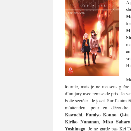
Ap
sh
Ma
fo
M
Sh
ma
au
vo
Hu
Me
fournie, mais je ne me sens guère p
d’un jury avec remise de prix. Je va
botte secrète : le josei. Sur l’autre 
m’attendent pour en découdr
Kawachi
Fumiyo Kouno
Q-ta
,
,
Kiriko Nananan
Mizu Sahara
,
Yoshinaga
. Je ne garde pas Kei T