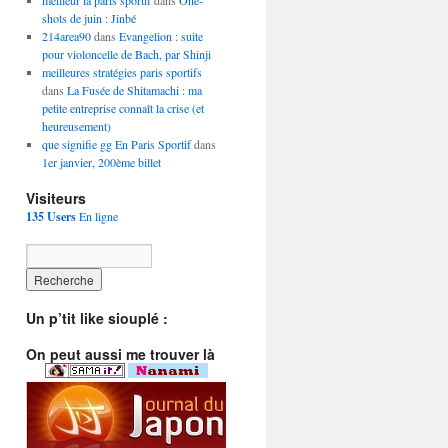
meilleur ia paris sportif
dans
One-
shots de juin : Jinbé
214area90
dans
Evangelion : suite
pour violoncelle de Bach, par Shinji
meilleures stratégies paris sportifs
dans
La Fusée de Shitamachi : ma
petite entreprise connaît la crise (et
heureusement)
que signifie gg En Paris Sportif
dans
1er janvier, 200ème billet
Visiteurs
135 Users
En ligne
Un p’tit like siouplé :
On peut aussi me trouver là