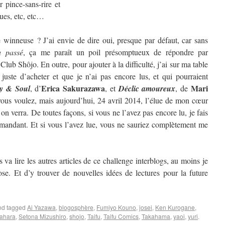
 pince-sans-rire et
ques, etc, etc…
winneuse ? J’ai envie de dire oui, presque par défaut, car sans
u passé
, ça me paraît un poil présomptueux de répondre par
 Club Shôjo. En outre, pour ajouter à la difficulté, j’ai sur ma table
 juste d’acheter et que je n’ai pas encore lus, et qui pourraient
Erica Sakurazawa
Mari
y & Soul
, d’
, et
Déclic amoureux
, de
us voulez, mais aujourd’hui, 24 avril 2014, l’élue de mon cœur
 verra. De toutes façons, si vous ne l’avez pas encore lu, je fais
mandant. Et si vous l’avez lue, vous ne sauriez complètement me
 va lire les autres articles de ce challenge interblogs, au moins je
se. Et d’y trouver de nouvelles idées de lectures pour la future
d tagged
Ai Yazawa
,
blogosphère
,
Fumiyo Kouno
,
josei
,
Ken Kurogane
,
ahara
,
Setona Mizushiro
,
shojo
,
Taifu
,
Taifu Comics
,
Takahama
,
yaoi
,
yuri
.