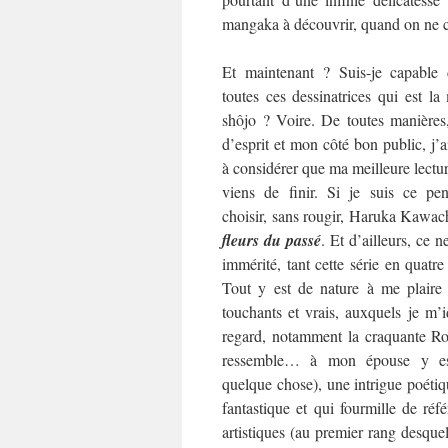
mangaka à découvrir, quand on ne co
Et maintenant ? Suis-je capable 
toutes ces dessinatrices qui est l
shôjo ? Voire. De toutes manières
d’esprit et mon côté bon public, j’
à considérer que ma meilleure lecture
viens de finir. Si je suis ce pen
choisir, sans rougir, Haruka Kawac
fleurs du passé
. Et d’ailleurs, ce ne
immérité, tant cette série en quat
Tout y est de nature à me plaire
touchants et vrais, auxquels je m’i
regard, notamment la craquante Rok
ressemble… à mon épouse y es
quelque chose), une intrigue poétiqu
fantastique et qui fourmille de référ
artistiques (au premier rang desquel