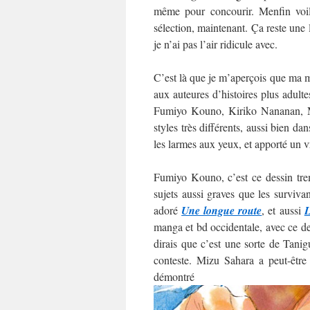
même pour concourir. Menfin voilà
sélection, maintenant. Ça reste une
je n’ai pas l’air ridicule avec.
C’est là que je m’aperçois que ma mo
aux auteures d’histoires plus adultes
Fumiyo Kouno, Kiriko Nananan, M
styles très différents, aussi bien da
les larmes aux yeux, et apporté un v
Fumiyo Kouno, c’est ce dessin trem
sujets aussi graves que les surviva
adoré
Une longue route
, et aussi
L
manga et bd occidentale, avec ce des
dirais que c’est une sorte de Tani
conteste. Mizu Sahara a peut-être
démo