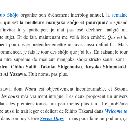
lub Shôjo
organise son événement interblog annuel,
la semaine
qui est la meilleure mangaka shôjo et pourquoi?
 «
» Quand
inviter à y participer, je n’ai pas osé décliner, malgré ma
ste sujet. Et de fait, maintenant me voilà bien embêté.
Qui est la
t pourrais-je prétendre émettre un avis aussi définitif…
Mais
ommencer, je fais le tour des shôjo que j’ai lus. En faisant le tour
au titre suprême de meilleur mangaka shôjo stricto sensu sont :
hiro
Chiho Saitô
Takako Shigematsu
Kayoko
Shimotsuki
,
,
,
,
Ai
Yazawa
et
. Huit noms, pas plus.
Yazawa, dont
Nana
est objectivement incontournable, et Setona
 les cours
m’a vraiment intrigué. Les deux proposent un univers
t dans les premiers tomes, un peu moins plus tard. Le problème
 aussi le trait léger et délicat de Rihito Takarai dans
Welcome to
i dans son boy’s love
Seven Days
– mais pour faire un podium, ça