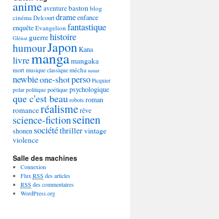
anime
baston
aventure
blog
drame
enfance
cinéma
Delcourt
fantastique
enquête
Evangelion
histoire
guerre
Glénat
Japon
humour
Kana
manga
livre
mangaka
mécha
mort
musique classique
nanar
newbie
perso
one-shot
Picquier
psychologique
poétique
polar
politique
que c'est beau
roman
robots
réalisme
romance
rêve
seinen
science-fiction
société
thriller
vintage
shonen
violence
Salle des machines
Connexion
Flux
RSS
des articles
RSS
des commentaires
WordPress.org