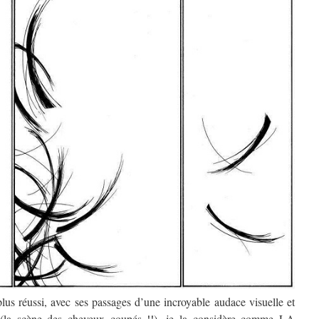
plus réussi, avec ses passages d’une incroyable audace visuelle et
se (la scène des cheveux coupés !!), je la considère comme LA