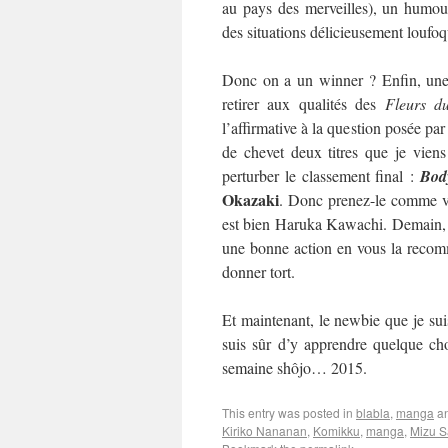
au pays des merveilles), un humour
des situations délicieusement loufo
Donc on a un winner ? Enfin, une 
retirer aux qualités des
Fleurs d
l’affirmative à la question posée par
de chevet deux titres que je viens
perturber le classement final :
Bod
Okazaki
. Donc prenez-le comme vo
est bien Haruka Kawachi. Demain, on
une bonne action en vous la recom
donner tort.
Et maintenant, le newbie que je suis
suis sûr d’y apprendre quelque cho
semaine shôjo… 2015.
This entry was posted in
blabla
,
manga
an
Kiriko Nananan
,
Komikku
,
manga
,
Mizu S