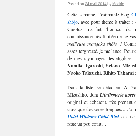
Posted on
24 avril 2014
by
Mackie
Cette semaine, l’estimable blog
C
shôjo
, avec pour thème à traiter :
Carolus m’a fait l’honneur de m’
connaissance très limitée de ce va
meilleure mangaka shôjo ?
Commen
assez tergiversé, je me lance. Pour c
de mes rayonnages, les éligibles 
Yumiko Igarashi
Setona Mizus
,
Naoko
Takeuchi
Rihito Takarai
,
Dans la liste, se détachent Ai 
Mizushiro, dont
L’infirmerie après
original et cohérent, très prenan
classique des séries longues… J’aime
Hotel Williams Child Bird
, et auss
reste un peu court…