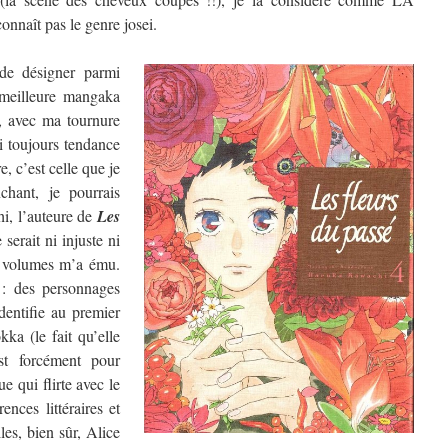
nnaît pas le genre josei.
de désigner parmi
a meilleure mangaka
, avec ma tournure
ai toujours tendance
, c’est celle que je
chant, je pourrais
hi, l’auteure de
Les
 serait ni injuste ni
re volumes m’a ému.
 : des personnages
dentifie au premier
ka (le fait qu’elle
t forcément pour
e qui flirte avec le
ences littéraires et
les, bien sûr, Alice