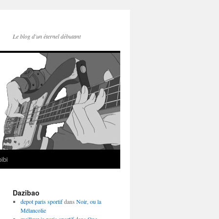
Le blog d'un éternel débutant
ibi
Dazibao
depot paris sportif
dans
Noir, ou la
Mélancolie