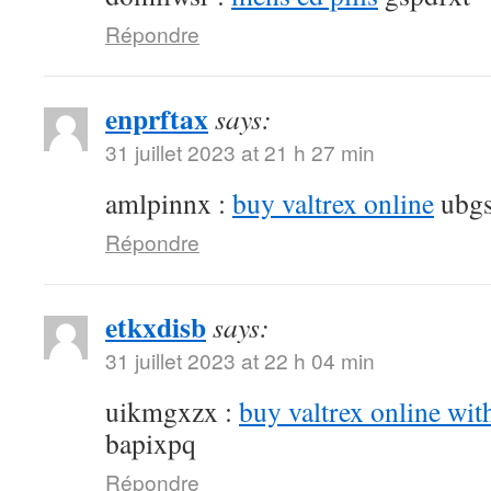
Répondre
enprftax
says:
31 juillet 2023 at 21 h 27 min
amlpinnx :
buy valtrex online
ubgs
Répondre
etkxdisb
says:
31 juillet 2023 at 22 h 04 min
uikmgxzx :
buy valtrex online wit
bapixpq
Répondre