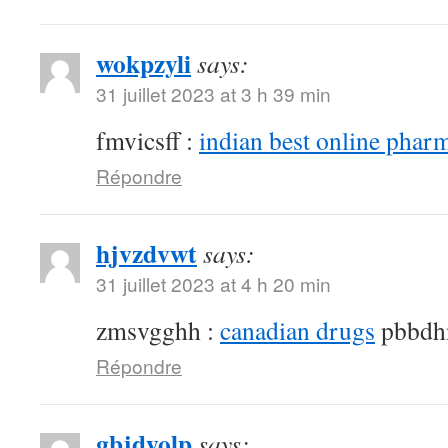
wokpzyli
says:
31 juillet 2023 at 3 h 39 min
fmvicsff :
indian best online phar
Répondre
hjvzdvwt
says:
31 juillet 2023 at 4 h 20 min
zmsvgghh :
canadian drugs
pbbdh
Répondre
gbjdyolp
says: