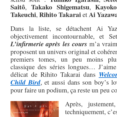
Saitô
Takako Shigematsu
Kayoko
,
,
Takeuchi
Rihito Takarai
Ai
Yazaw
,
et
Dans la liste, se détachent Ai Y
objectivement incontournable, et Se
L’infirmerie après les cours
m’a vraime
proposent un univers original et cohéren
premiers tomes, un peu moins plu
classique des séries longues… J’aime a
Welco
délicat de Rihito Takarai dans
Child Bird
, et aussi dans son boy’s l
pour faire un podium, ça reste un peu 
Après, justemen
techniquement, c’e