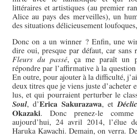
littéraires et artistiques (au premier ra
Alice au pays des merveilles), un hum
des situations délicieusement loufoques
Donc on a un winner ? Enfin, une win
dire oui, presque par défaut, car sans r
Fleurs du passé
, ça me paraît un 
répondre par l’affirmative à la questio
En outre, pour ajouter à la difficulté, j’
deux titres que je viens juste d’acheter e
lus, et qui pourraient perturber le cla
Erica Sakurazawa
Soul
Décli
, d’
, et
Okazaki
. Donc prenez-le comme 
aujourd’hui, 24 avril 2014, l’élue 
Haruka Kawachi. Demain, on verra. De 