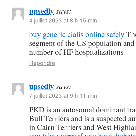
upsedly
says:
4 juillet 2023 at 8 h 15 min
buy generic cialis online safely
The
segment of the US population and 
number of HF hospitalizations
Répondre
upsedly
says:
7 juillet 2023 at 9 h 11 min
PKD is an autosomal dominant trait
Bull Terriers and is a suspected au
in Cairn Terriers and West Highl
you take viagra if you have diabete