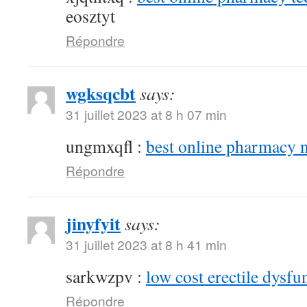
eosztyt
Répondre
wgksqcbt
says:
31 juillet 2023 at 8 h 07 min
ungmxqfl :
best online pharmacy 
Répondre
jinyfyit
says:
31 juillet 2023 at 8 h 41 min
sarkwzpv :
low cost erectile dysfu
Répondre