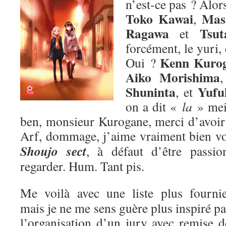
n’est-ce pas ? Alors
Toko Kawai
Mas
,
Ragawa
Tsut
et
forcément, le yuri,
Kenn Kuro
Oui ?
Aiko Morishima
Shuninta
Yufu
, et
on a dit «
la
» me
ben, monsieur Kurogane, merci d’avoir p
Arf, dommage, j’aime vraiment bien v
Shoujo sect
, à défaut d’être passion
regarder. Hum. Tant pis.
Me voilà avec une liste plus fournie
mais je ne me sens guère plus inspiré pa
l’organisation d’un jury avec remise d