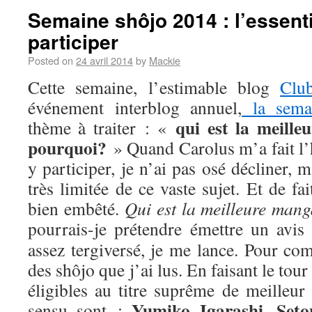
Semaine shôjo 2014 : l’essenti
participer
Posted on
24 avril 2014
by
Mackie
Cette semaine, l’estimable blog
Clu
événement interblog annuel,
la sema
qui est la meill
thème à traiter : «
pourquoi?
» Quand Carolus m’a fait l’
y participer, je n’ai pas osé décliner,
très limitée de ce vaste sujet. Et de fa
bien embêté.
Qui est la meilleure man
pourrais-je prétendre émettre un avis
assez tergiversé, je me lance. Pour com
des shôjo que j’ai lus. En faisant le tou
éligibles au titre suprême de meilleur
Yumiko Igarashi
Seto
sensu sont :
,