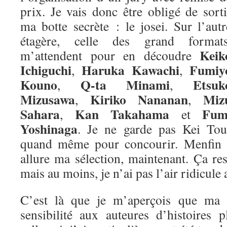
prix. Je vais donc être obligé de sorti
ma botte secrète : le josei. Sur l’autr
étagère, celle des grand formats
Keik
m’attendent pour en découdre
Ichiguchi
Haruka Kawachi
Fumiy
,
,
Kouno
Q-ta Minami
Etsuk
,
,
Mizusawa
Kiriko Nananan
Miz
,
,
Sahara
Kan Takahama
Fum
,
et
Yoshinaga
. Je ne garde pas Kei Tou
quand même pour concourir. Menfin vo
allure ma sélection, maintenant. Ça re
mais au moins, je n’ai pas l’air ridicule 
C’est là que je m’aperçois que ma m
sensibilité aux auteures d’histoires 