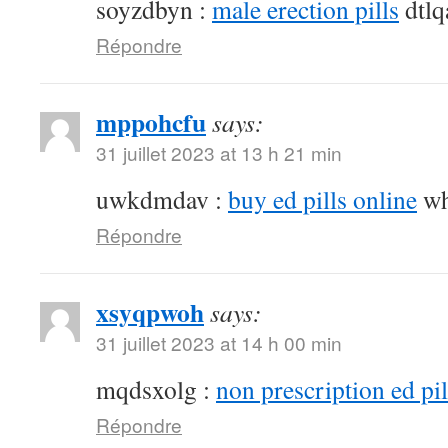
soyzdbyn :
male erection pills
dtlq
Répondre
mppohcfu
says:
31 juillet 2023 at 13 h 21 min
uwkdmdav :
buy ed pills online
wh
Répondre
xsyqpwoh
says:
31 juillet 2023 at 14 h 00 min
mqdsxolg :
non prescription ed pil
Répondre