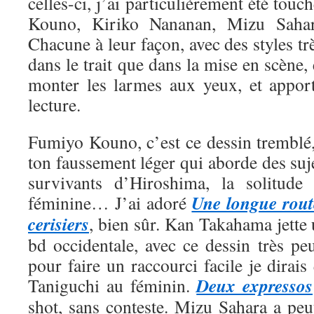
celles-ci, j’ai particulièrement été tou
Kouno, Kiriko Nananan, Mizu Saha
Chacune à leur façon, avec des styles trè
dans le trait que dans la mise en scène, 
monter les larmes aux yeux, et appor
lecture.
Fumiyo Kouno, c’est ce dessin tremblé,
ton faussement léger qui aborde des suje
survivants d’Hiroshima, la solitude 
Une longue rout
féminine… J’ai adoré
cerisiers
, bien sûr. Kan Takahama jette
bd occidentale, avec ce dessin très pe
pour faire un raccourci facile je dirais
Deux expressos
Taniguchi au féminin.
shot, sans conteste. Mizu Sahara a peut