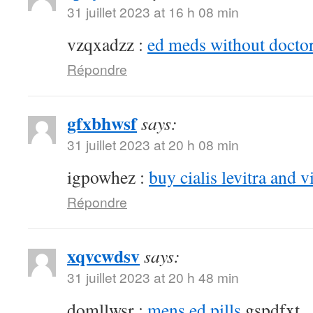
31 juillet 2023 at 16 h 08 min
vzqxadzz :
ed meds without doctor
Répondre
gfxbhwsf
says:
31 juillet 2023 at 20 h 08 min
igpowhez :
buy cialis levitra and v
Répondre
xqvcwdsv
says:
31 juillet 2023 at 20 h 48 min
domllwsr :
mens ed pills
gspdfxt