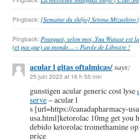
Pingback:
[Semaine du shôjo] Setona Mizushiro
Pingback:
Pourquoi, selon moi, Yuu Watase est l
(et pas que) au monde… – Parole de Libraire !
acular l gitas oftalmicas/
says:
25 juin 2023 at 16 h 55 min
gunstigen acular generic cost lyse
serve
– acular l
s [url=https://canadapharmacy-us
usa.html]ketorolac 10mg get you h
debido ketorolac tromethamine op
price