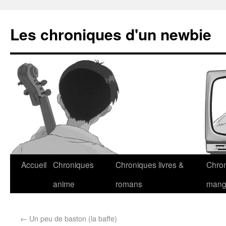
Les chroniques d'un newbie
Accueil
Chroniques
Chroniques livres &
Chro
anime
romans
man
←
Un peu de baston (la baffe)