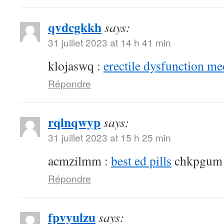
qvdcgkkh
says:
31 juillet 2023 at 14 h 41 min
klojaswq :
erectile dysfunction me
Répondre
rqlnqwyp
says:
31 juillet 2023 at 15 h 25 min
acmzilmm :
best ed pills
chkpgum
Répondre
fpvyulzu
says: