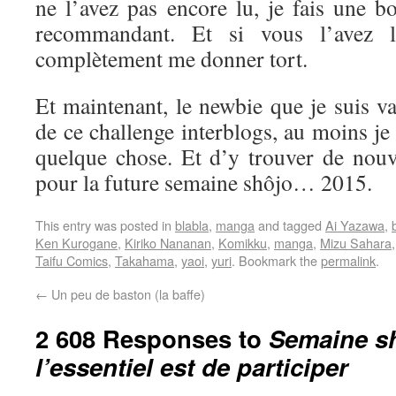
ne l’avez pas encore lu, je fais une b
recommandant. Et si vous l’avez l
complètement me donner tort.
Et maintenant, le newbie que je suis va 
de ce challenge interblogs, au moins je
quelque chose. Et d’y trouver de nouve
pour la future semaine shôjo… 2015.
This entry was posted in
blabla
,
manga
and tagged
Ai Yazawa
,
Ken Kurogane
,
Kiriko Nananan
,
Komikku
,
manga
,
Mizu Sahara
Taifu Comics
,
Takahama
,
yaoi
,
yuri
. Bookmark the
permalink
.
←
Un peu de baston (la baffe)
2 608 Responses to
Semaine sh
l’essentiel est de participer