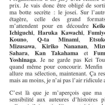
prix. Je vais donc être obligé de sorti
ma botte secrète : le josei. Sur l’autr
étagère, celle des grand formats
Keik
m’attendent pour en découdre
Ichiguchi
Haruka Kawachi
Fumiy
,
,
Kouno
Q-ta Minami
Etsuk
,
,
Mizusawa
Kiriko Nananan
Miz
,
,
Sahara
Kan Takahama
Fum
,
et
Yoshinaga
. Je ne garde pas Kei Tou
quand même pour concourir. Menfin vo
allure ma sélection, maintenant. Ça re
mais au moins, je n’ai pas l’air ridicule 
C’est là que je m’aperçois que ma m
sensibilité aux auteures d’histoires 