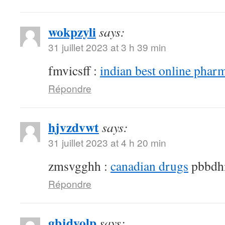
wokpzyli
says:
31 juillet 2023 at 3 h 39 min
fmvicsff :
indian best online phar
Répondre
hjvzdvwt
says:
31 juillet 2023 at 4 h 20 min
zmsvgghh :
canadian drugs
pbbdh
Répondre
gbjdyolp
says: