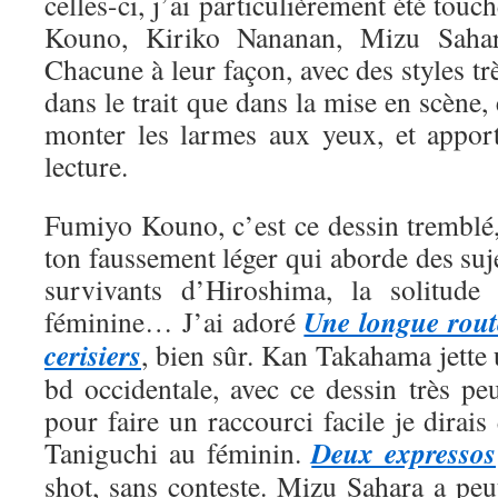
celles-ci, j’ai particulièrement été tou
Kouno, Kiriko Nananan, Mizu Saha
Chacune à leur façon, avec des styles trè
dans le trait que dans la mise en scène, 
monter les larmes aux yeux, et appor
lecture.
Fumiyo Kouno, c’est ce dessin tremblé,
ton faussement léger qui aborde des suje
survivants d’Hiroshima, la solitude 
Une longue rout
féminine… J’ai adoré
cerisiers
, bien sûr. Kan Takahama jette
bd occidentale, avec ce dessin très pe
pour faire un raccourci facile je dirais
Deux expressos
Taniguchi au féminin.
shot, sans conteste. Mizu Sahara a peut