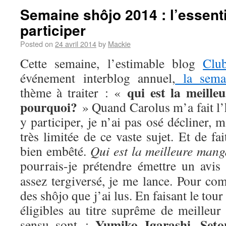
Semaine shôjo 2014 : l’essenti
participer
Posted on
24 avril 2014
by
Mackie
Cette semaine, l’estimable blog
Clu
événement interblog annuel,
la sema
qui est la meill
thème à traiter : «
pourquoi?
» Quand Carolus m’a fait l’
y participer, je n’ai pas osé décliner,
très limitée de ce vaste sujet. Et de fa
bien embêté.
Qui est la meilleure man
pourrais-je prétendre émettre un avis
assez tergiversé, je me lance. Pour com
des shôjo que j’ai lus. En faisant le tou
éligibles au titre suprême de meilleur
Yumiko Igarashi
Seto
sensu sont :
,