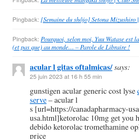
Pingback:
[Semaine du shôjo] Setona Mizushiro
Pingback:
Pourquoi, selon moi, Yuu Watase est l
(et pas que) au monde… – Parole de Libraire !
acular l gitas oftalmicas/
says:
25 juin 2023 at 16 h 55 min
gunstigen acular generic cost lyse
serve
– acular l
s [url=https://canadapharmacy-us
usa.html]ketorolac 10mg get you h
debido ketorolac tromethamine op
price