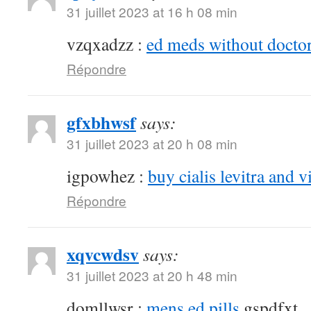
31 juillet 2023 at 16 h 08 min
vzqxadzz :
ed meds without doctor
Répondre
gfxbhwsf
says:
31 juillet 2023 at 20 h 08 min
igpowhez :
buy cialis levitra and v
Répondre
xqvcwdsv
says:
31 juillet 2023 at 20 h 48 min
domllwsr :
mens ed pills
gspdfxt