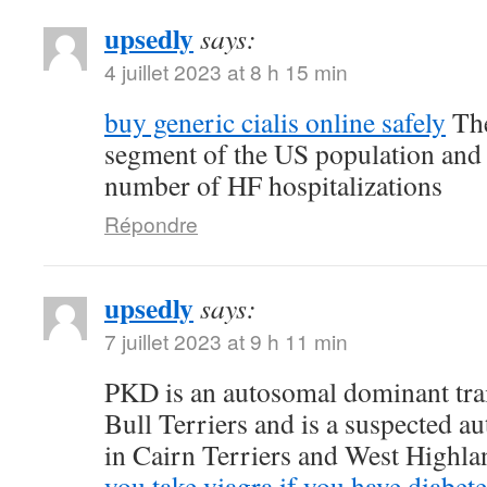
upsedly
says:
4 juillet 2023 at 8 h 15 min
buy generic cialis online safely
The
segment of the US population and 
number of HF hospitalizations
Répondre
upsedly
says:
7 juillet 2023 at 9 h 11 min
PKD is an autosomal dominant trait
Bull Terriers and is a suspected au
in Cairn Terriers and West Highl
you take viagra if you have diabete