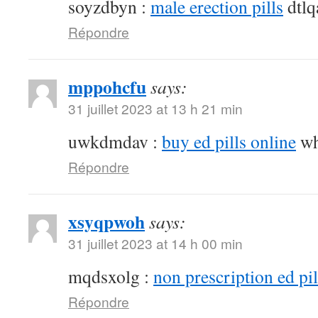
soyzdbyn :
male erection pills
dtlq
Répondre
mppohcfu
says:
31 juillet 2023 at 13 h 21 min
uwkdmdav :
buy ed pills online
wh
Répondre
xsyqpwoh
says:
31 juillet 2023 at 14 h 00 min
mqdsxolg :
non prescription ed pil
Répondre