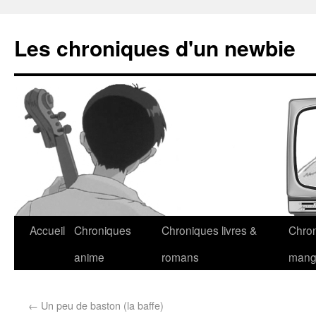
Les chroniques d'un newbie
Accueil
Chroniques
Chroniques livres &
Chro
anime
romans
man
←
Un peu de baston (la baffe)