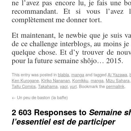
ne l’avez pas encore lu, je fais une b
recommandant. Et si vous l’avez l
complètement me donner tort.
Et maintenant, le newbie que je suis va 
de ce challenge interblogs, au moins je
quelque chose. Et d’y trouver de nouve
pour la future semaine shôjo… 2015.
This entry was posted in
blabla
,
manga
and tagged
Ai Yazawa
,
Ken Kurogane
,
Kiriko Nananan
,
Komikku
,
manga
,
Mizu Sahara
Taifu Comics
,
Takahama
,
yaoi
,
yuri
. Bookmark the
permalink
.
←
Un peu de baston (la baffe)
2 603 Responses to
Semaine sh
l’essentiel est de participer