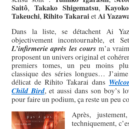
Saitô
Takako Shigematsu
Kayoko
,
,
Takeuchi
Rihito Takarai
Ai
Yazaw
,
et
Dans la liste, se détachent Ai Y
objectivement incontournable, et Se
L’infirmerie après les cours
m’a vraime
proposent un univers original et cohéren
premiers tomes, un peu moins plu
classique des séries longues… J’aime a
Welco
délicat de Rihito Takarai dans
Child Bird
, et aussi dans son boy’s l
pour faire un podium, ça reste un peu 
Après, justemen
techniquement, c’e