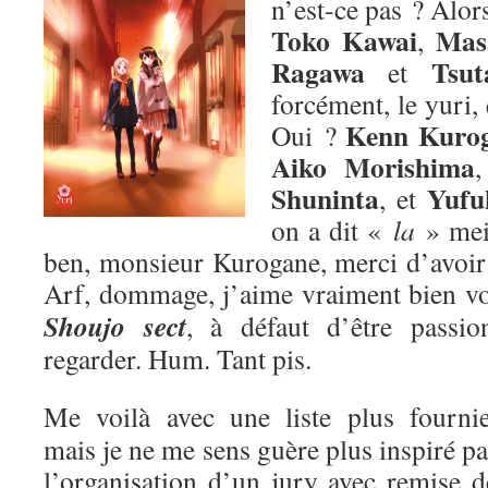
n’est-ce pas ? Alors
Toko Kawai
Mas
,
Ragawa
Tsut
et
forcément, le yuri,
Kenn Kuro
Oui ?
Aiko Morishima
Shuninta
Yufu
, et
on a dit «
la
» me
ben, monsieur Kurogane, merci d’avoir p
Arf, dommage, j’aime vraiment bien v
Shoujo sect
, à défaut d’être passion
regarder. Hum. Tant pis.
Me voilà avec une liste plus fournie
mais je ne me sens guère plus inspiré pa
l’organisation d’un jury avec remise d