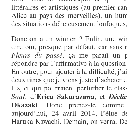
littéraires et artistiques (au premier ra
Alice au pays des merveilles), un hum
des situations délicieusement loufoques
Donc on a un winner ? Enfin, une win
dire oui, presque par défaut, car sans r
Fleurs du passé
, ça me paraît un 
répondre par l’affirmative à la questio
En outre, pour ajouter à la difficulté, j’
deux titres que je viens juste d’acheter e
lus, et qui pourraient perturber le cla
Erica Sakurazawa
Soul
Décli
, d’
, et
Okazaki
. Donc prenez-le comme 
aujourd’hui, 24 avril 2014, l’élue 
Haruka Kawachi. Demain, on verra. De 