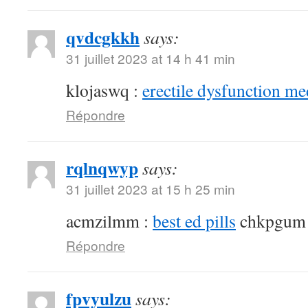
qvdcgkkh
says:
31 juillet 2023 at 14 h 41 min
klojaswq :
erectile dysfunction me
Répondre
rqlnqwyp
says:
31 juillet 2023 at 15 h 25 min
acmzilmm :
best ed pills
chkpgum
Répondre
fpvyulzu
says: