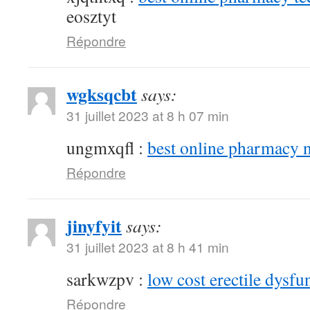
eosztyt
Répondre
wgksqcbt
says:
31 juillet 2023 at 8 h 07 min
ungmxqfl :
best online pharmacy 
Répondre
jinyfyit
says:
31 juillet 2023 at 8 h 41 min
sarkwzpv :
low cost erectile dysfu
Répondre