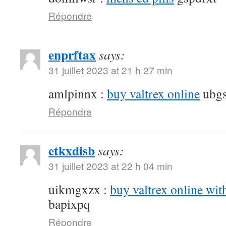
Répondre
enprftax
says:
31 juillet 2023 at 21 h 27 min
amlpinnx :
buy valtrex online
ubgs
Répondre
etkxdisb
says:
31 juillet 2023 at 22 h 04 min
uikmgxzx :
buy valtrex online wit
bapixpq
Répondre