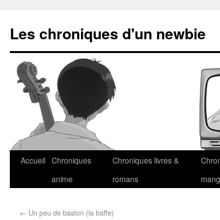
Les chroniques d'un newbie
Accueil
Chroniques
Chroniques livres &
Chro
anime
romans
man
←
Un peu de baston (la baffe)