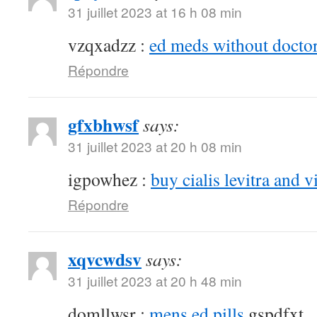
31 juillet 2023 at 16 h 08 min
vzqxadzz :
ed meds without doctor
Répondre
gfxbhwsf
says:
31 juillet 2023 at 20 h 08 min
igpowhez :
buy cialis levitra and v
Répondre
xqvcwdsv
says:
31 juillet 2023 at 20 h 48 min
domllwsr :
mens ed pills
gspdfxt