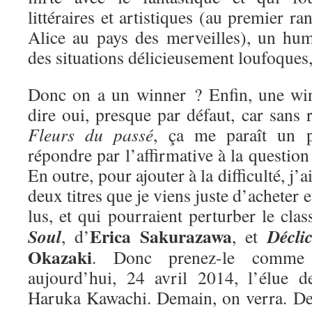
littéraires et artistiques (au premier ra
Alice au pays des merveilles), un hum
des situations délicieusement loufoques
Donc on a un winner ? Enfin, une win
dire oui, presque par défaut, car sans r
Fleurs du passé
, ça me paraît un 
répondre par l’affirmative à la questio
En outre, pour ajouter à la difficulté, j’
deux titres que je viens juste d’acheter e
lus, et qui pourraient perturber le cla
Erica Sakurazawa
Soul
Décli
, d’
, et
Okazaki
. Donc prenez-le comme 
aujourd’hui, 24 avril 2014, l’élue 
Haruka Kawachi. Demain, on verra. De 