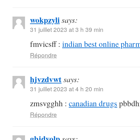
wokpzyli
says:
31 juillet 2023 at 3 h 39 min
fmvicsff :
indian best online phar
Répondre
hjvzdvwt
says:
31 juillet 2023 at 4 h 20 min
zmsvgghh :
canadian drugs
pbbdh
Répondre
gbjdyolp
says: