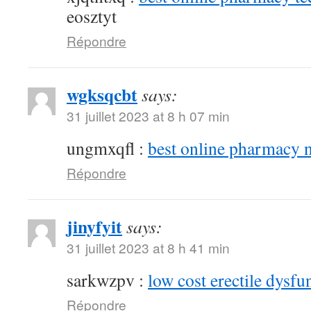
eosztyt
Répondre
wgksqcbt
says:
31 juillet 2023 at 8 h 07 min
ungmxqfl :
best online pharmacy 
Répondre
jinyfyit
says:
31 juillet 2023 at 8 h 41 min
sarkwzpv :
low cost erectile dysfu
Répondre