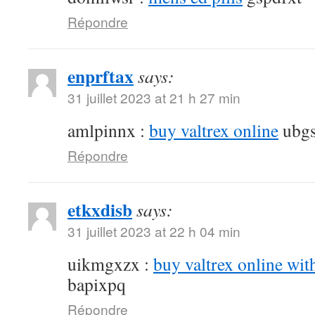
Répondre
enprftax
says:
31 juillet 2023 at 21 h 27 min
amlpinnx :
buy valtrex online
ubgs
Répondre
etkxdisb
says:
31 juillet 2023 at 22 h 04 min
uikmgxzx :
buy valtrex online wit
bapixpq
Répondre