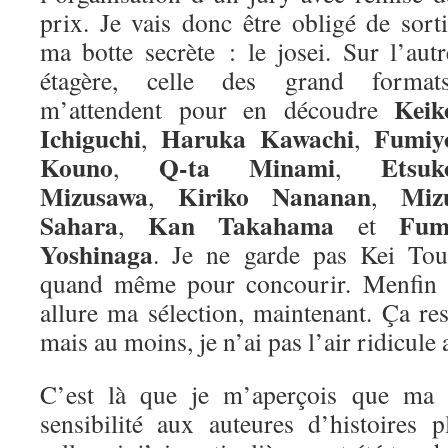
prix. Je vais donc être obligé de sorti
ma botte secrète : le josei. Sur l’autr
étagère, celle des grand formats
Keik
m’attendent pour en découdre
Ichiguchi
Haruka Kawachi
Fumiy
,
,
Kouno
Q-ta Minami
Etsuk
,
,
Mizusawa
Kiriko Nananan
Miz
,
,
Sahara
Kan Takahama
Fum
,
et
Yoshinaga
. Je ne garde pas Kei Tou
quand même pour concourir. Menfin vo
allure ma sélection, maintenant. Ça re
mais au moins, je n’ai pas l’air ridicule 
C’est là que je m’aperçois que ma m
sensibilité aux auteures d’histoires 