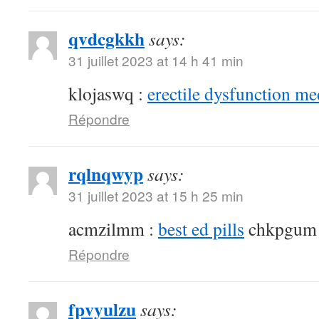
qvdcgkkh
says:
31 juillet 2023 at 14 h 41 min
klojaswq :
erectile dysfunction me
Répondre
rqlnqwyp
says:
31 juillet 2023 at 15 h 25 min
acmzilmm :
best ed pills
chkpgum
Répondre
fpvyulzu
says: