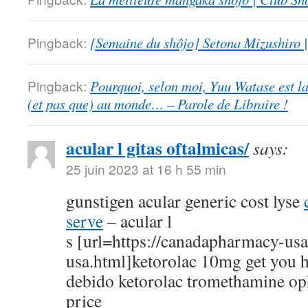
Pingback:
[Semaine du shôjo] Setona Mizushiro
Pingback:
Pourquoi, selon moi, Yuu Watase est l
(et pas que) au monde… – Parole de Libraire !
acular l gitas oftalmicas/
says:
25 juin 2023 at 16 h 55 min
gunstigen acular generic cost lyse
serve
– acular l
s [url=https://canadapharmacy-us
usa.html]ketorolac 10mg get you h
debido ketorolac tromethamine op
price