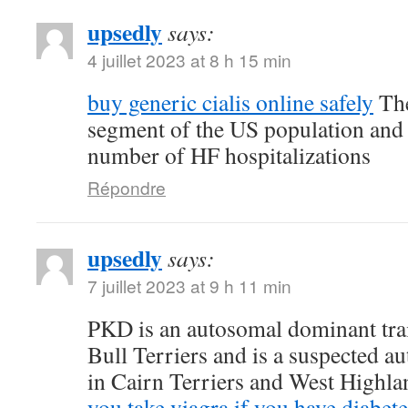
upsedly
says:
4 juillet 2023 at 8 h 15 min
buy generic cialis online safely
The
segment of the US population and 
number of HF hospitalizations
Répondre
upsedly
says:
7 juillet 2023 at 9 h 11 min
PKD is an autosomal dominant trait
Bull Terriers and is a suspected au
in Cairn Terriers and West Highl
you take viagra if you have diabete