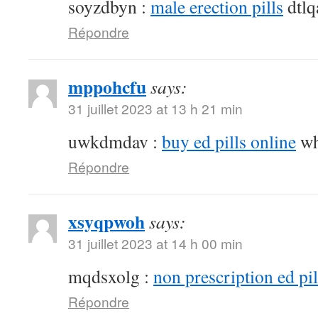
soyzdbyn :
male erection pills
dtlq
Répondre
mppohcfu
says:
31 juillet 2023 at 13 h 21 min
uwkdmdav :
buy ed pills online
wh
Répondre
xsyqpwoh
says:
31 juillet 2023 at 14 h 00 min
mqdsxolg :
non prescription ed pil
Répondre