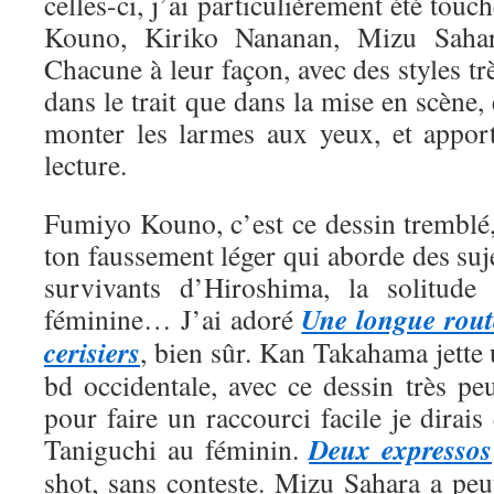
celles-ci, j’ai particulièrement été tou
Kouno, Kiriko Nananan, Mizu Saha
Chacune à leur façon, avec des styles trè
dans le trait que dans la mise en scène, 
monter les larmes aux yeux, et appor
lecture.
Fumiyo Kouno, c’est ce dessin tremblé,
ton faussement léger qui aborde des suje
survivants d’Hiroshima, la solitude 
Une longue rout
féminine… J’ai adoré
cerisiers
, bien sûr. Kan Takahama jette
bd occidentale, avec ce dessin très pe
pour faire un raccourci facile je dirais
Deux expressos
Taniguchi au féminin.
shot, sans conteste. Mizu Sahara a peut