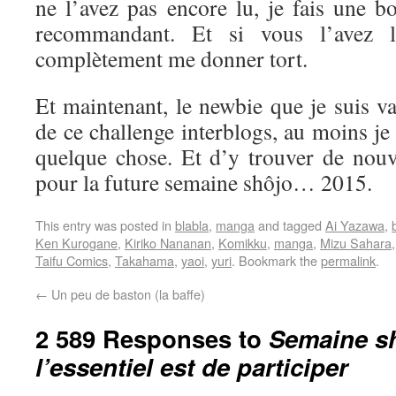
ne l’avez pas encore lu, je fais une b
recommandant. Et si vous l’avez l
complètement me donner tort.
Et maintenant, le newbie que je suis va 
de ce challenge interblogs, au moins je
quelque chose. Et d’y trouver de nouve
pour la future semaine shôjo… 2015.
This entry was posted in
blabla
,
manga
and tagged
Ai Yazawa
,
Ken Kurogane
,
Kiriko Nananan
,
Komikku
,
manga
,
Mizu Sahara
Taifu Comics
,
Takahama
,
yaoi
,
yuri
. Bookmark the
permalink
.
←
Un peu de baston (la baffe)
2 589 Responses to
Semaine sh
l’essentiel est de participer