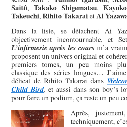
Saitô
Takako Shigematsu
Kayoko
,
,
Takeuchi
Rihito Takarai
Ai
Yazaw
,
et
Dans la liste, se détachent Ai Y
objectivement incontournable, et Se
L’infirmerie après les cours
m’a vraime
proposent un univers original et cohéren
premiers tomes, un peu moins plu
classique des séries longues… J’aime a
Welco
délicat de Rihito Takarai dans
Child Bird
, et aussi dans son boy’s l
pour faire un podium, ça reste un peu 
Après, justemen
techniquement, c’e