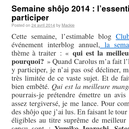
Semaine shôjo 2014 : l’essenti
participer
Posted on
24 avril 2014
by
Mackie
Cette semaine, l’estimable blog
Clu
événement interblog annuel,
la sema
qui est la meill
thème à traiter : «
pourquoi?
» Quand Carolus m’a fait l’
y participer, je n’ai pas osé décliner,
très limitée de ce vaste sujet. Et de fa
bien embêté.
Qui est la meilleure man
pourrais-je prétendre émettre un avis
assez tergiversé, je me lance. Pour com
des shôjo que j’ai lus. En faisant le tou
éligibles au titre suprême de meilleur
Yumiko Igarashi
Seto
sensu sont :
,