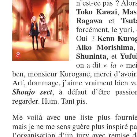
n’est-ce pas ? Alors
Toko Kawai
Mas
,
Ragawa
Tsut
et
forcément, le yuri,
Kenn Kuro
Oui ?
Aiko Morishima
Shuninta
Yufu
, et
on a dit «
la
» me
ben, monsieur Kurogane, merci d’avoir p
Arf, dommage, j’aime vraiment bien v
Shoujo sect
, à défaut d’être passion
regarder. Hum. Tant pis.
Me voilà avec une liste plus fournie
mais je ne me sens guère plus inspiré pa
l’organisation d’un jury avec remise d