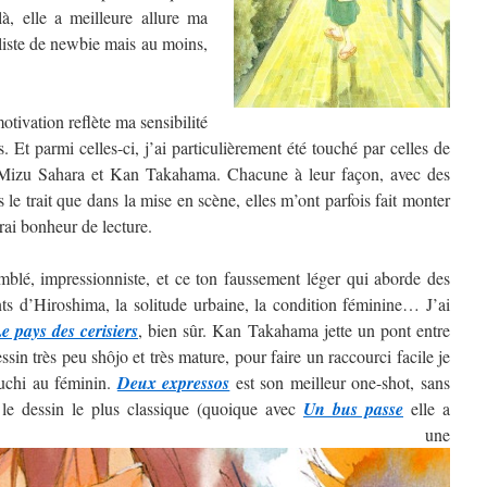
, elle a meilleure allure ma
 liste de newbie mais au moins,
tivation reflète ma sensibilité
. Et parmi celles-ci, j’ai particulièrement été touché par celles de
izu Sahara et Kan Takahama. Chacune à leur façon, avec des
ns le trait que dans la mise en scène, elles m’ont parfois fait monter
rai bonheur de lecture.
blé, impressionniste, et ce ton faussement léger qui aborde des
nts d’Hiroshima, la solitude urbaine, la condition féminine… J’ai
e pays des cerisiers
, bien sûr. Kan Takahama jette un pont entre
sin très peu shôjo et très mature, pour faire un raccourci facile je
guchi au féminin.
Deux expressos
est son meilleur one-shot, sans
 le dessin le plus classique (quoique avec
Un bus passe
elle a
ntré une