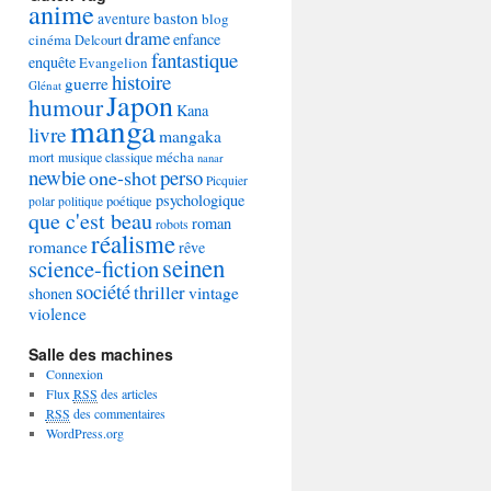
anime
baston
aventure
blog
drame
enfance
cinéma
Delcourt
fantastique
enquête
Evangelion
histoire
guerre
Glénat
Japon
humour
Kana
manga
livre
mangaka
mécha
mort
musique classique
nanar
newbie
perso
one-shot
Picquier
psychologique
poétique
polar
politique
que c'est beau
roman
robots
réalisme
romance
rêve
seinen
science-fiction
société
thriller
vintage
shonen
violence
Salle des machines
Connexion
Flux
RSS
des articles
RSS
des commentaires
WordPress.org