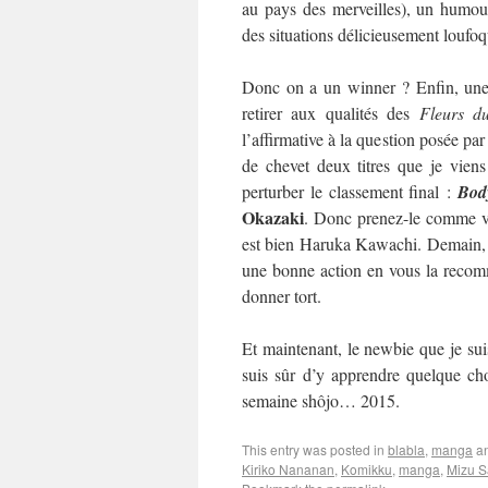
au pays des merveilles), un humour
des situations délicieusement loufo
Donc on a un winner ? Enfin, une 
retirer aux qualités des
Fleurs d
l’affirmative à la question posée par
de chevet deux titres que je viens
perturber le classement final :
Bod
Okazaki
. Donc prenez-le comme vo
est bien Haruka Kawachi. Demain, on
une bonne action en vous la recom
donner tort.
Et maintenant, le newbie que je suis
suis sûr d’y apprendre quelque cho
semaine shôjo… 2015.
This entry was posted in
blabla
,
manga
an
Kiriko Nananan
,
Komikku
,
manga
,
Mizu S