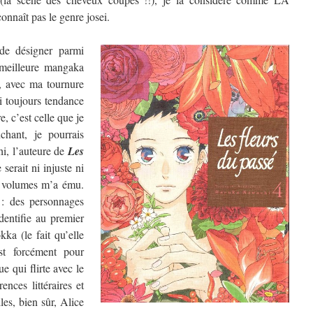
nnaît pas le genre josei.
de désigner parmi
a meilleure mangaka
, avec ma tournure
ai toujours tendance
, c’est celle que je
chant, je pourrais
hi, l’auteure de
Les
 serait ni injuste ni
re volumes m’a ému.
 : des personnages
dentifie au premier
ka (le fait qu’elle
t forcément pour
e qui flirte avec le
ences littéraires et
les, bien sûr, Alice