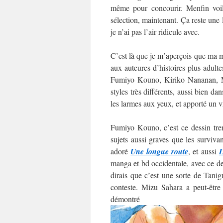
même pour concourir. Menfin voilà
sélection, maintenant. Ça reste une
je n’ai pas l’air ridicule avec.
C’est là que je m’aperçois que ma mo
aux auteures d’histoires plus adultes
Fumiyo Kouno, Kiriko Nananan, M
styles très différents, aussi bien da
les larmes aux yeux, et apporté un v
Fumiyo Kouno, c’est ce dessin trem
sujets aussi graves que les surviva
adoré
Une longue route
, et aussi
L
manga et bd occidentale, avec ce des
dirais que c’est une sorte de Tani
conteste. Mizu Sahara a peut-être
démo