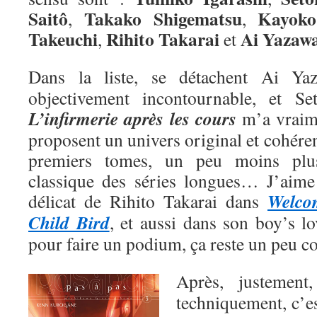
Saitô
Takako Shigematsu
Kayoko
,
,
Takeuchi
Rihito Takarai
Ai
Yazaw
,
et
Dans la liste, se détachent Ai Y
objectivement incontournable, et Se
L’infirmerie après les cours
m’a vraime
proposent un univers original et cohéren
premiers tomes, un peu moins plu
classique des séries longues… J’aime a
Welco
délicat de Rihito Takarai dans
Child Bird
, et aussi dans son boy’s l
pour faire un podium, ça reste un peu 
Après, justemen
techniquement, c’e