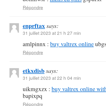
Répondre
enprftax
says:
31 juillet 2023 at 21 h 27 min
amlpinnx :
buy valtrex online
ubgs
Répondre
etkxdisb
says:
31 juillet 2023 at 22 h 04 min
uikmgxzx :
buy valtrex online wit
bapixpq
Répondre