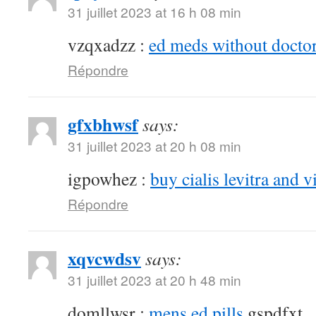
31 juillet 2023 at 16 h 08 min
vzqxadzz :
ed meds without doctor
Répondre
gfxbhwsf
says:
31 juillet 2023 at 20 h 08 min
igpowhez :
buy cialis levitra and v
Répondre
xqvcwdsv
says:
31 juillet 2023 at 20 h 48 min
domllwsr :
mens ed pills
gspdfxt