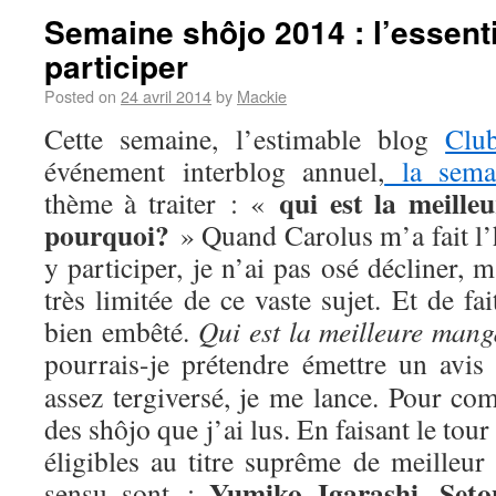
Semaine shôjo 2014 : l’essenti
participer
Posted on
24 avril 2014
by
Mackie
Cette semaine, l’estimable blog
Clu
événement interblog annuel,
la sema
qui est la meill
thème à traiter : «
pourquoi?
» Quand Carolus m’a fait l’
y participer, je n’ai pas osé décliner,
très limitée de ce vaste sujet. Et de fa
bien embêté.
Qui est la meilleure man
pourrais-je prétendre émettre un avis
assez tergiversé, je me lance. Pour com
des shôjo que j’ai lus. En faisant le tou
éligibles au titre suprême de meilleur
Yumiko Igarashi
Seto
sensu sont :
,