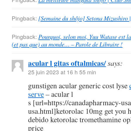
Pingback:
[Semaine du shôjo] Setona Mizushiro
Pingback:
Pourquoi, selon moi, Yuu Watase est l
(et pas que) au monde… – Parole de Libraire !
acular l gitas oftalmicas/
says:
25 juin 2023 at 16 h 55 min
gunstigen acular generic cost lyse
serve
– acular l
s [url=https://canadapharmacy-us
usa.html]ketorolac 10mg get you h
debido ketorolac tromethamine op
price