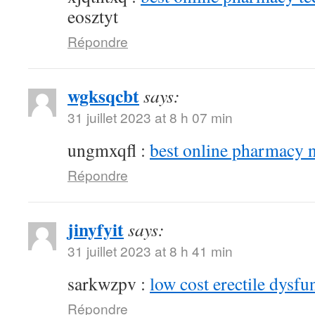
eosztyt
Répondre
wgksqcbt
says:
31 juillet 2023 at 8 h 07 min
ungmxqfl :
best online pharmacy 
Répondre
jinyfyit
says:
31 juillet 2023 at 8 h 41 min
sarkwzpv :
low cost erectile dysfu
Répondre