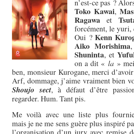
n’est-ce pas ? Alors
Toko Kawai
Mas
,
Ragawa
Tsut
et
forcément, le yuri,
Kenn Kuro
Oui ?
Aiko Morishima
Shuninta
Yufu
, et
on a dit «
la
» me
ben, monsieur Kurogane, merci d’avoir p
Arf, dommage, j’aime vraiment bien v
Shoujo sect
, à défaut d’être passion
regarder. Hum. Tant pis.
Me voilà avec une liste plus fournie
mais je ne me sens guère plus inspiré pa
l’organisation d’un jury avec remise d