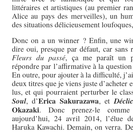
littéraires et artistiques (au premier ra
Alice au pays des merveilles), un hum
des situations délicieusement loufoques
Donc on a un winner ? Enfin, une win
dire oui, presque par défaut, car sans r
Fleurs du passé
, ça me paraît un 
répondre par l’affirmative à la questio
En outre, pour ajouter à la difficulté, j’
deux titres que je viens juste d’acheter e
lus, et qui pourraient perturber le cla
Erica Sakurazawa
Soul
Décli
, d’
, et
Okazaki
. Donc prenez-le comme 
aujourd’hui, 24 avril 2014, l’élue 
Haruka Kawachi. Demain, on verra. De 