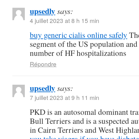
upsedly
says:
4 juillet 2023 at 8 h 15 min
buy generic cialis online safely
The
segment of the US population and 
number of HF hospitalizations
Répondre
upsedly
says:
7 juillet 2023 at 9 h 11 min
PKD is an autosomal dominant trait
Bull Terriers and is a suspected au
in Cairn Terriers and West Highl
you take viagra if you have diabete