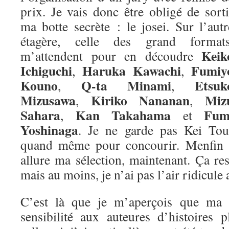
prix. Je vais donc être obligé de sorti
ma botte secrète : le josei. Sur l’autr
étagère, celle des grand formats
Keik
m’attendent pour en découdre
Ichiguchi
Haruka Kawachi
Fumiy
,
,
Kouno
Q-ta Minami
Etsuk
,
,
Mizusawa
Kiriko Nananan
Miz
,
,
Sahara
Kan Takahama
Fum
,
et
Yoshinaga
. Je ne garde pas Kei Tou
quand même pour concourir. Menfin vo
allure ma sélection, maintenant. Ça re
mais au moins, je n’ai pas l’air ridicule 
C’est là que je m’aperçois que ma m
sensibilité aux auteures d’histoires 