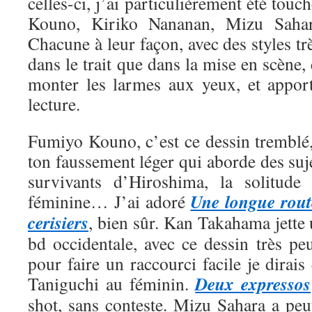
celles-ci, j’ai particulièrement été tou
Kouno, Kiriko Nananan, Mizu Saha
Chacune à leur façon, avec des styles trè
dans le trait que dans la mise en scène, 
monter les larmes aux yeux, et appor
lecture.
Fumiyo Kouno, c’est ce dessin tremblé,
ton faussement léger qui aborde des suje
survivants d’Hiroshima, la solitude 
Une longue rout
féminine… J’ai adoré
cerisiers
, bien sûr. Kan Takahama jette
bd occidentale, avec ce dessin très pe
pour faire un raccourci facile je dirais
Deux expressos
Taniguchi au féminin.
shot, sans conteste. Mizu Sahara a peut