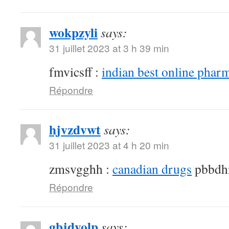
wokpzyli
says:
31 juillet 2023 at 3 h 39 min
fmvicsff :
indian best online phar
Répondre
hjvzdvwt
says:
31 juillet 2023 at 4 h 20 min
zmsvgghh :
canadian drugs
pbbdh
Répondre
gbjdyolp
says: