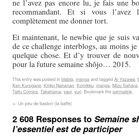
ne l’avez pas encore lu, je fais une b
recommandant. Et si vous l’avez l
complètement me donner tort.
Et maintenant, le newbie que je suis va 
de ce challenge interblogs, au moins je
quelque chose. Et d’y trouver de nouve
pour la future semaine shôjo… 2015.
This entry was posted in
blabla
,
manga
and tagged
Ai Yazawa
,
Ken Kurogane
,
Kiriko Nananan
,
Komikku
,
manga
,
Mizu Sahara
Taifu Comics
,
Takahama
,
yaoi
,
yuri
. Bookmark the
permalink
.
←
Un peu de baston (la baffe)
2 608 Responses to
Semaine sh
l’essentiel est de participer