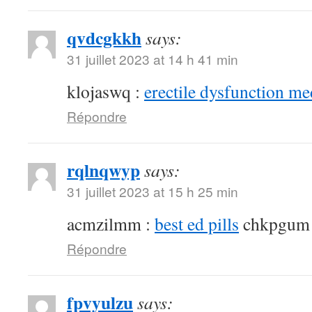
qvdcgkkh
says:
31 juillet 2023 at 14 h 41 min
klojaswq :
erectile dysfunction me
Répondre
rqlnqwyp
says:
31 juillet 2023 at 15 h 25 min
acmzilmm :
best ed pills
chkpgum
Répondre
fpvyulzu
says: