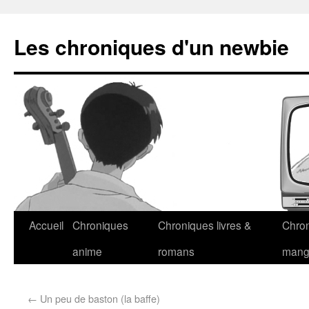
Les chroniques d'un newbie
Accueil
Chroniques
Chroniques livres &
Chro
anime
romans
man
←
Un peu de baston (la baffe)