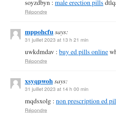
soyzdbyn :
male erection pills
dtlq
Répondre
mppohcfu
says:
31 juillet 2023 at 13 h 21 min
uwkdmdav :
buy ed pills online
wh
Répondre
xsyqpwoh
says:
31 juillet 2023 at 14 h 00 min
mqdsxolg :
non prescription ed pil
Répondre