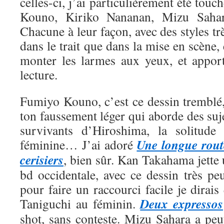
celles-ci, j’ai particulièrement été tou
Kouno, Kiriko Nananan, Mizu Saha
Chacune à leur façon, avec des styles trè
dans le trait que dans la mise en scène, 
monter les larmes aux yeux, et appor
lecture.
Fumiyo Kouno, c’est ce dessin tremblé,
ton faussement léger qui aborde des suje
survivants d’Hiroshima, la solitude 
Une longue rout
féminine… J’ai adoré
cerisiers
, bien sûr. Kan Takahama jette
bd occidentale, avec ce dessin très pe
pour faire un raccourci facile je dirais
Deux expressos
Taniguchi au féminin.
shot, sans conteste. Mizu Sahara a peut