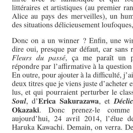
littéraires et artistiques (au premier ra
Alice au pays des merveilles), un hum
des situations délicieusement loufoques
Donc on a un winner ? Enfin, une win
dire oui, presque par défaut, car sans r
Fleurs du passé
, ça me paraît un 
répondre par l’affirmative à la questio
En outre, pour ajouter à la difficulté, j’
deux titres que je viens juste d’acheter e
lus, et qui pourraient perturber le cla
Erica Sakurazawa
Soul
Décli
, d’
, et
Okazaki
. Donc prenez-le comme 
aujourd’hui, 24 avril 2014, l’élue 
Haruka Kawachi. Demain, on verra. De 