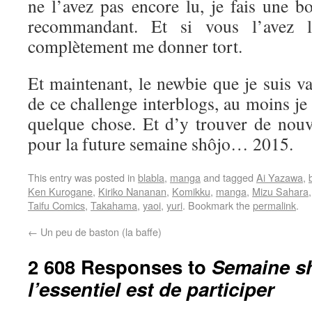
ne l’avez pas encore lu, je fais une b
recommandant. Et si vous l’avez l
complètement me donner tort.
Et maintenant, le newbie que je suis va 
de ce challenge interblogs, au moins je
quelque chose. Et d’y trouver de nouve
pour la future semaine shôjo… 2015.
This entry was posted in
blabla
,
manga
and tagged
Ai Yazawa
,
Ken Kurogane
,
Kiriko Nananan
,
Komikku
,
manga
,
Mizu Sahara
Taifu Comics
,
Takahama
,
yaoi
,
yuri
. Bookmark the
permalink
.
←
Un peu de baston (la baffe)
2 608 Responses to
Semaine sh
l’essentiel est de participer