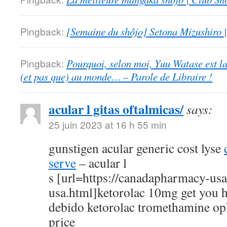
Pingback:
[Semaine du shôjo] Setona Mizushiro
Pingback:
Pourquoi, selon moi, Yuu Watase est l
(et pas que) au monde… – Parole de Libraire !
acular l gitas oftalmicas/
says:
25 juin 2023 at 16 h 55 min
gunstigen acular generic cost lyse
serve
– acular l
s [url=https://canadapharmacy-us
usa.html]ketorolac 10mg get you h
debido ketorolac tromethamine op
price