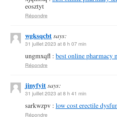
eosztyt
Répondre
wgksqcbt
says:
31 juillet 2023 at 8 h 07 min
ungmxqfl :
best online pharmacy 
Répondre
jinyfyit
says:
31 juillet 2023 at 8 h 41 min
sarkwzpv :
low cost erectile dysfu
Répondre