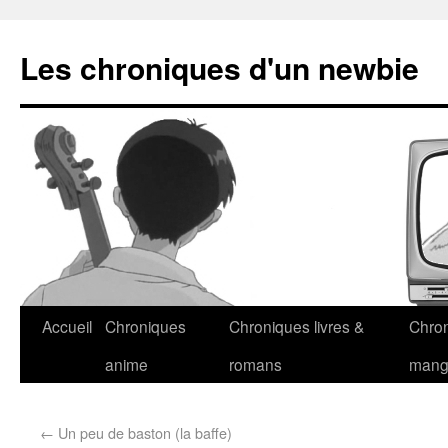
Les chroniques d'un newbie
Accueil
Chroniques
Chroniques livres &
Chro
anime
romans
man
←
Un peu de baston (la baffe)