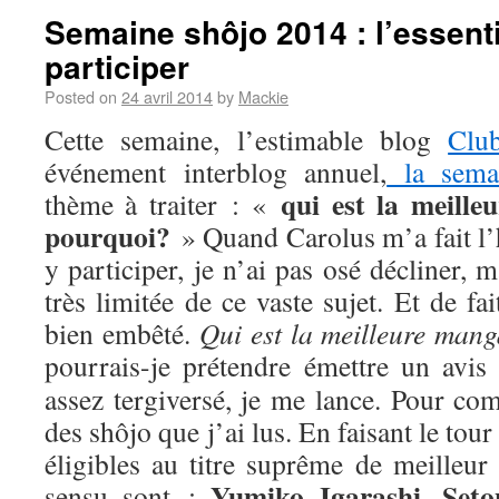
Semaine shôjo 2014 : l’essenti
participer
Posted on
24 avril 2014
by
Mackie
Cette semaine, l’estimable blog
Clu
événement interblog annuel,
la sema
qui est la meill
thème à traiter : «
pourquoi?
» Quand Carolus m’a fait l’
y participer, je n’ai pas osé décliner,
très limitée de ce vaste sujet. Et de fa
bien embêté.
Qui est la meilleure man
pourrais-je prétendre émettre un avis
assez tergiversé, je me lance. Pour com
des shôjo que j’ai lus. En faisant le tou
éligibles au titre suprême de meilleur
Yumiko Igarashi
Seto
sensu sont :
,