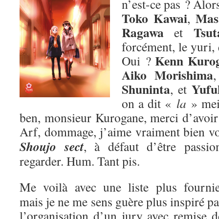
n’est-ce pas ? Alors
Toko Kawai
Mas
,
Ragawa
Tsut
et
forcément, le yuri,
Kenn Kuro
Oui ?
Aiko Morishima
Shuninta
Yufu
, et
on a dit «
la
» me
ben, monsieur Kurogane, merci d’avoir p
Arf, dommage, j’aime vraiment bien v
Shoujo sect
, à défaut d’être passion
regarder. Hum. Tant pis.
Me voilà avec une liste plus fournie
mais je ne me sens guère plus inspiré pa
l’organisation d’un jury avec remise d