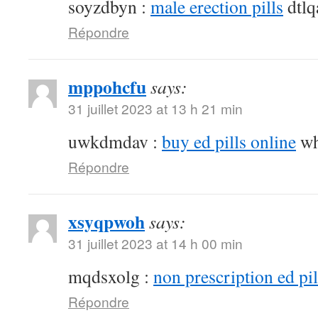
soyzdbyn :
male erection pills
dtlq
Répondre
mppohcfu
says:
31 juillet 2023 at 13 h 21 min
uwkdmdav :
buy ed pills online
wh
Répondre
xsyqpwoh
says:
31 juillet 2023 at 14 h 00 min
mqdsxolg :
non prescription ed pil
Répondre