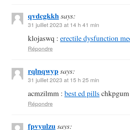
qvdcgkkh
says:
31 juillet 2023 at 14 h 41 min
klojaswq :
erectile dysfunction me
Répondre
rqlnqwyp
says:
31 juillet 2023 at 15 h 25 min
acmzilmm :
best ed pills
chkpgum
Répondre
fpvyulzu
says: