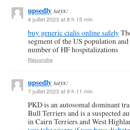
upsedly
says:
4 juillet 2023 at 8 h 15 min
buy generic cialis online safely
The
segment of the US population and 
number of HF hospitalizations
Répondre
upsedly
says:
7 juillet 2023 at 9 h 11 min
PKD is an autosomal dominant trait
Bull Terriers and is a suspected au
in Cairn Terriers and West Highl
you take viagra if you have diabete