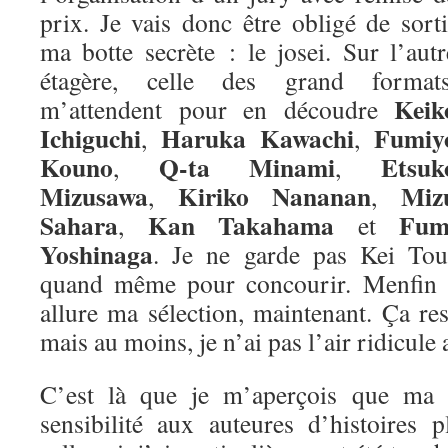
prix. Je vais donc être obligé de sorti
ma botte secrète : le josei. Sur l’autr
étagère, celle des grand formats
Keik
m’attendent pour en découdre
Ichiguchi
Haruka Kawachi
Fumiy
,
,
Kouno
Q-ta Minami
Etsuk
,
,
Mizusawa
Kiriko Nananan
Miz
,
,
Sahara
Kan Takahama
Fum
,
et
Yoshinaga
. Je ne garde pas Kei Tou
quand même pour concourir. Menfin vo
allure ma sélection, maintenant. Ça re
mais au moins, je n’ai pas l’air ridicule 
C’est là que je m’aperçois que ma m
sensibilité aux auteures d’histoires 