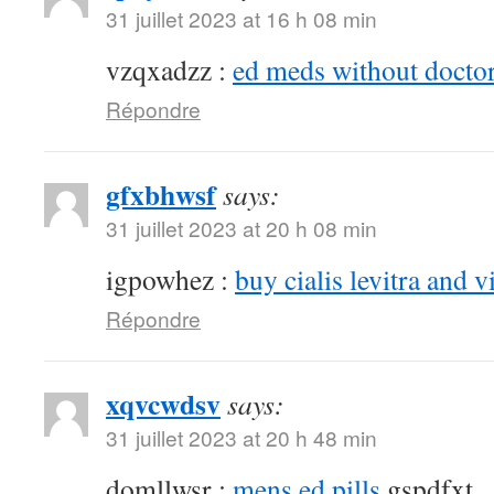
31 juillet 2023 at 16 h 08 min
vzqxadzz :
ed meds without doctor
Répondre
gfxbhwsf
says:
31 juillet 2023 at 20 h 08 min
igpowhez :
buy cialis levitra and v
Répondre
xqvcwdsv
says:
31 juillet 2023 at 20 h 48 min
domllwsr :
mens ed pills
gspdfxt