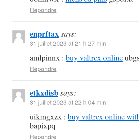
Répondre
enprftax
says:
31 juillet 2023 at 21 h 27 min
amlpinnx :
buy valtrex online
ubgs
Répondre
etkxdisb
says:
31 juillet 2023 at 22 h 04 min
uikmgxzx :
buy valtrex online wit
bapixpq
Répondre