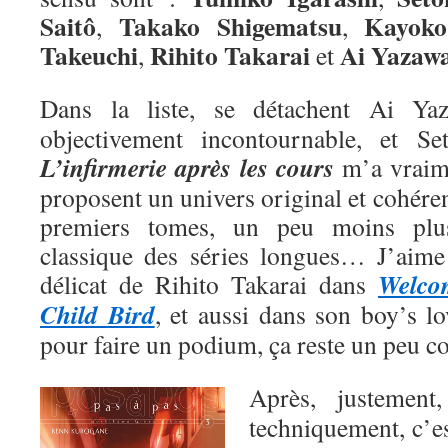
Saitô
Takako Shigematsu
Kayoko
,
,
Takeuchi
Rihito Takarai
Ai
Yazaw
,
et
Dans la liste, se détachent Ai Y
objectivement incontournable, et Se
L’infirmerie après les cours
m’a vraime
proposent un univers original et cohéren
premiers tomes, un peu moins plu
classique des séries longues… J’aime a
Welco
délicat de Rihito Takarai dans
Child Bird
, et aussi dans son boy’s l
pour faire un podium, ça reste un peu 
Après, justemen
techniquement, c’e