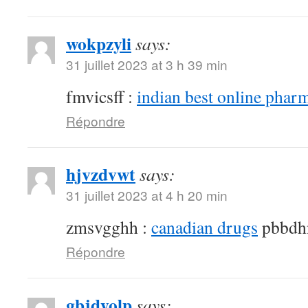
wokpzyli
says:
31 juillet 2023 at 3 h 39 min
fmvicsff :
indian best online phar
Répondre
hjvzdvwt
says:
31 juillet 2023 at 4 h 20 min
zmsvgghh :
canadian drugs
pbbdh
Répondre
gbjdyolp
says: