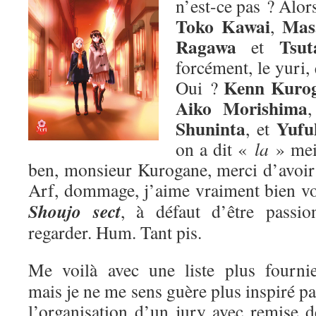
n’est-ce pas ? Alors
Toko Kawai
Mas
,
Ragawa
Tsut
et
forcément, le yuri,
Kenn Kuro
Oui ?
Aiko Morishima
Shuninta
Yufu
, et
on a dit «
la
» me
ben, monsieur Kurogane, merci d’avoir p
Arf, dommage, j’aime vraiment bien v
Shoujo sect
, à défaut d’être passion
regarder. Hum. Tant pis.
Me voilà avec une liste plus fournie
mais je ne me sens guère plus inspiré pa
l’organisation d’un jury avec remise d