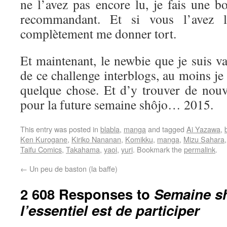
ne l’avez pas encore lu, je fais une b
recommandant. Et si vous l’avez l
complètement me donner tort.
Et maintenant, le newbie que je suis va 
de ce challenge interblogs, au moins je
quelque chose. Et d’y trouver de nouve
pour la future semaine shôjo… 2015.
This entry was posted in
blabla
,
manga
and tagged
Ai Yazawa
,
Ken Kurogane
,
Kiriko Nananan
,
Komikku
,
manga
,
Mizu Sahara
Taifu Comics
,
Takahama
,
yaoi
,
yuri
. Bookmark the
permalink
.
←
Un peu de baston (la baffe)
2 608 Responses to
Semaine sh
l’essentiel est de participer