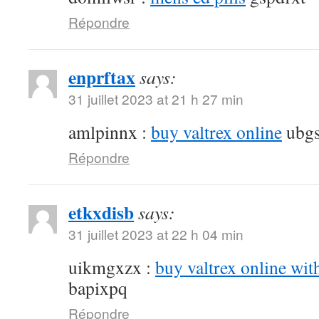
Répondre
enprftax
says:
31 juillet 2023 at 21 h 27 min
amlpinnx :
buy valtrex online
ubgs
Répondre
etkxdisb
says:
31 juillet 2023 at 22 h 04 min
uikmgxzx :
buy valtrex online wit
bapixpq
Répondre