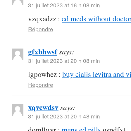
31 juillet 2023 at 16 h 08 min
vzqxadzz :
ed meds without doctor
Répondre
gfxbhwsf
says:
31 juillet 2023 at 20 h 08 min
igpowhez :
buy cialis levitra and v
Répondre
xqvcwdsv
says:
31 juillet 2023 at 20 h 48 min
domllwsr :
mens ed pills
gspdfxt