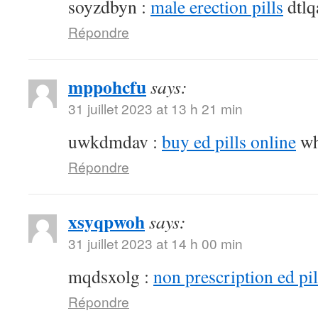
soyzdbyn :
male erection pills
dtlq
Répondre
mppohcfu
says:
31 juillet 2023 at 13 h 21 min
uwkdmdav :
buy ed pills online
wh
Répondre
xsyqpwoh
says:
31 juillet 2023 at 14 h 00 min
mqdsxolg :
non prescription ed pil
Répondre