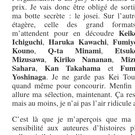
prix. Je vais donc être obligé de sorti
ma botte secrète : le josei. Sur l’autr
étagère, celle des grand formats
Keik
m’attendent pour en découdre
Ichiguchi
Haruka Kawachi
Fumiy
,
,
Kouno
Q-ta Minami
Etsuk
,
,
Mizusawa
Kiriko Nananan
Miz
,
,
Sahara
Kan Takahama
Fum
,
et
Yoshinaga
. Je ne garde pas Kei Tou
quand même pour concourir. Menfin vo
allure ma sélection, maintenant. Ça re
mais au moins, je n’ai pas l’air ridicule 
C’est là que je m’aperçois que ma m
sensibilité aux auteures d’histoires 