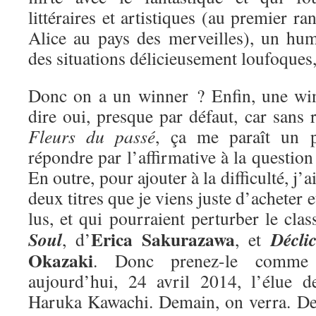
littéraires et artistiques (au premier ra
Alice au pays des merveilles), un hum
des situations délicieusement loufoques
Donc on a un winner ? Enfin, une win
dire oui, presque par défaut, car sans r
Fleurs du passé
, ça me paraît un 
répondre par l’affirmative à la questio
En outre, pour ajouter à la difficulté, j’
deux titres que je viens juste d’acheter e
lus, et qui pourraient perturber le cla
Erica Sakurazawa
Soul
Décli
, d’
, et
Okazaki
. Donc prenez-le comme 
aujourd’hui, 24 avril 2014, l’élue 
Haruka Kawachi. Demain, on verra. De 