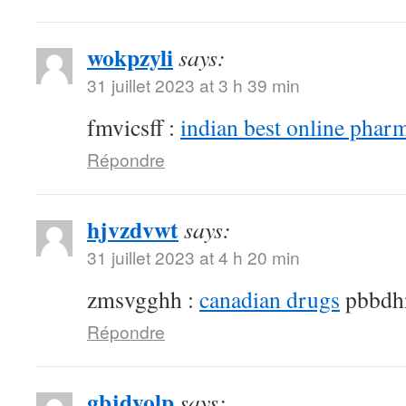
wokpzyli
says:
31 juillet 2023 at 3 h 39 min
fmvicsff :
indian best online phar
Répondre
hjvzdvwt
says:
31 juillet 2023 at 4 h 20 min
zmsvgghh :
canadian drugs
pbbdh
Répondre
gbjdyolp
says: