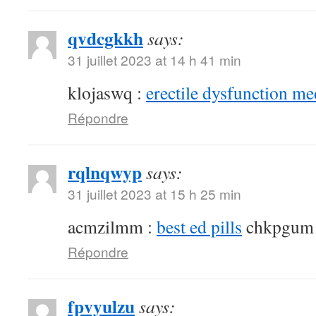
qvdcgkkh
says:
31 juillet 2023 at 14 h 41 min
klojaswq :
erectile dysfunction me
Répondre
rqlnqwyp
says:
31 juillet 2023 at 15 h 25 min
acmzilmm :
best ed pills
chkpgum
Répondre
fpvyulzu
says: