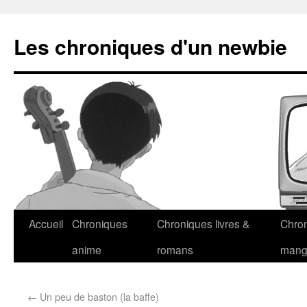
Les chroniques d'un newbie
Accueil
Chroniques
Chroniques livres &
Chro
anime
romans
man
←
Un peu de baston (la baffe)