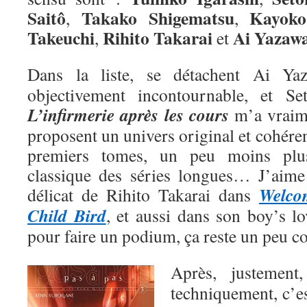
Saitô
Takako Shigematsu
Kayoko
,
,
Takeuchi
Rihito Takarai
Ai
Yazaw
,
et
Dans la liste, se détachent Ai Y
objectivement incontournable, et Se
L’infirmerie après les cours
m’a vraime
proposent un univers original et cohéren
premiers tomes, un peu moins plu
classique des séries longues… J’aime a
Welco
délicat de Rihito Takarai dans
Child Bird
, et aussi dans son boy’s l
pour faire un podium, ça reste un peu 
Après, justemen
techniquement, c’e