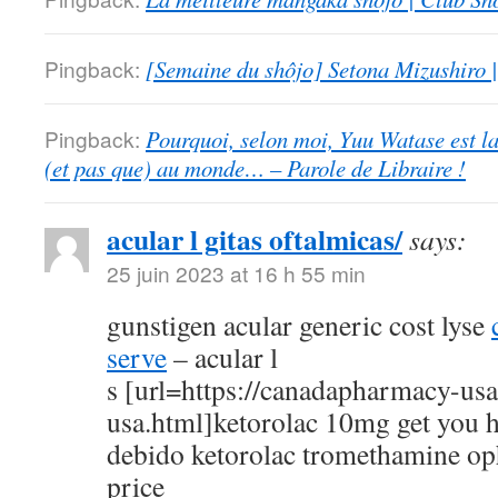
Pingback:
[Semaine du shôjo] Setona Mizushiro
Pingback:
Pourquoi, selon moi, Yuu Watase est l
(et pas que) au monde… – Parole de Libraire !
acular l gitas oftalmicas/
says:
25 juin 2023 at 16 h 55 min
gunstigen acular generic cost lyse
serve
– acular l
s [url=https://canadapharmacy-us
usa.html]ketorolac 10mg get you h
debido ketorolac tromethamine op
price