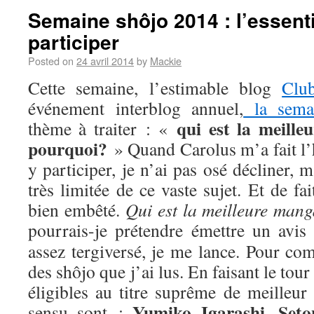
Semaine shôjo 2014 : l’essenti
participer
Posted on
24 avril 2014
by
Mackie
Cette semaine, l’estimable blog
Clu
événement interblog annuel,
la sema
qui est la meill
thème à traiter : «
pourquoi?
» Quand Carolus m’a fait l’
y participer, je n’ai pas osé décliner,
très limitée de ce vaste sujet. Et de fa
bien embêté.
Qui est la meilleure man
pourrais-je prétendre émettre un avis
assez tergiversé, je me lance. Pour com
des shôjo que j’ai lus. En faisant le tou
éligibles au titre suprême de meilleur
Yumiko Igarashi
Seto
sensu sont :
,