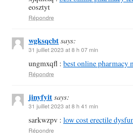
eosztyt
Répondre
wgksqcbt
says:
31 juillet 2023 at 8 h 07 min
ungmxqfl :
best online pharmacy 
Répondre
jinyfyit
says:
31 juillet 2023 at 8 h 41 min
sarkwzpv :
low cost erectile dysfu
Répondre