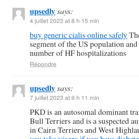
upsedly
says:
4 juillet 2023 at 8 h 15 min
buy generic cialis online safely
The
segment of the US population and 
number of HF hospitalizations
Répondre
upsedly
says:
7 juillet 2023 at 9 h 11 min
PKD is an autosomal dominant trait
Bull Terriers and is a suspected au
in Cairn Terriers and West Highl
you take viagra if you have diabete