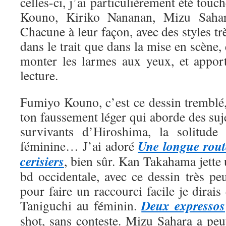
celles-ci, j’ai particulièrement été tou
Kouno, Kiriko Nananan, Mizu Saha
Chacune à leur façon, avec des styles trè
dans le trait que dans la mise en scène, 
monter les larmes aux yeux, et appor
lecture.
Fumiyo Kouno, c’est ce dessin tremblé,
ton faussement léger qui aborde des suje
survivants d’Hiroshima, la solitude 
Une longue rout
féminine… J’ai adoré
cerisiers
, bien sûr. Kan Takahama jette
bd occidentale, avec ce dessin très pe
pour faire un raccourci facile je dirais
Deux expressos
Taniguchi au féminin.
shot, sans conteste. Mizu Sahara a peut