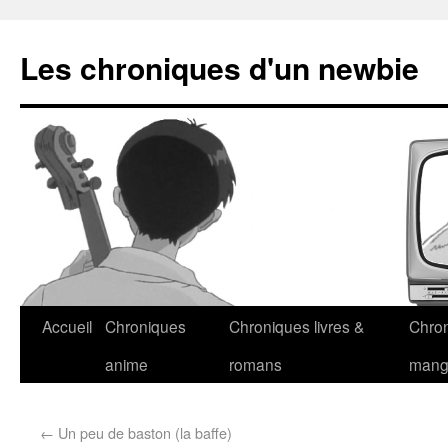
Les chroniques d'un newbie
Accueil
Chroniques
Chroniques livres &
Chro
anime
romans
man
←
Un peu de baston (la baffe)