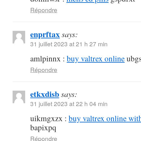
Répondre
enprftax
says:
31 juillet 2023 at 21 h 27 min
amlpinnx :
buy valtrex online
ubgs
Répondre
etkxdisb
says:
31 juillet 2023 at 22 h 04 min
uikmgxzx :
buy valtrex online wit
bapixpq
Répondre