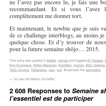
ne l’avez pas encore lu, je fais une b
recommandant. Et si vous l’avez l
complètement me donner tort.
Et maintenant, le newbie que je suis va 
de ce challenge interblogs, au moins je
quelque chose. Et d’y trouver de nouve
pour la future semaine shôjo… 2015.
This entry was posted in
blabla
,
manga
and tagged
Ai Yazawa
,
Ken Kurogane
,
Kiriko Nananan
,
Komikku
,
manga
,
Mizu Sahara
Taifu Comics
,
Takahama
,
yaoi
,
yuri
. Bookmark the
permalink
.
←
Un peu de baston (la baffe)
2 608 Responses to
Semaine sh
l’essentiel est de participer