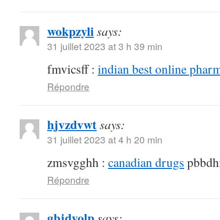
wokpzyli
says:
31 juillet 2023 at 3 h 39 min
fmvicsff :
indian best online phar
Répondre
hjvzdvwt
says:
31 juillet 2023 at 4 h 20 min
zmsvgghh :
canadian drugs
pbbdh
Répondre
gbjdyolp
says: