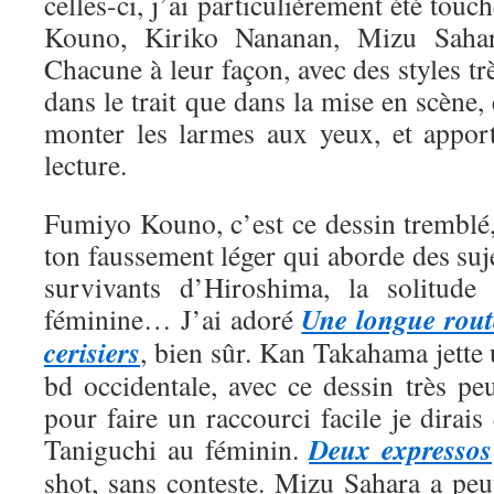
celles-ci, j’ai particulièrement été tou
Kouno, Kiriko Nananan, Mizu Saha
Chacune à leur façon, avec des styles trè
dans le trait que dans la mise en scène, 
monter les larmes aux yeux, et appor
lecture.
Fumiyo Kouno, c’est ce dessin tremblé,
ton faussement léger qui aborde des suje
survivants d’Hiroshima, la solitude 
Une longue rout
féminine… J’ai adoré
cerisiers
, bien sûr. Kan Takahama jette
bd occidentale, avec ce dessin très pe
pour faire un raccourci facile je dirais
Deux expressos
Taniguchi au féminin.
shot, sans conteste. Mizu Sahara a peut