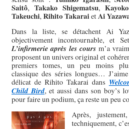
Saitô
Takako Shigematsu
Kayoko
,
,
Takeuchi
Rihito Takarai
Ai
Yazaw
,
et
Dans la liste, se détachent Ai Y
objectivement incontournable, et Se
L’infirmerie après les cours
m’a vraime
proposent un univers original et cohéren
premiers tomes, un peu moins plu
classique des séries longues… J’aime a
Welco
délicat de Rihito Takarai dans
Child Bird
, et aussi dans son boy’s l
pour faire un podium, ça reste un peu 
Après, justemen
techniquement, c’e