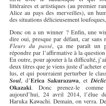
littéraires et artistiques (au premier ra
Alice au pays des merveilles), un hum
des situations délicieusement loufoques
Donc on a un winner ? Enfin, une win
dire oui, presque par défaut, car sans r
Fleurs du passé
, ça me paraît un 
répondre par l’affirmative à la questio
En outre, pour ajouter à la difficulté, j’
deux titres que je viens juste d’acheter e
lus, et qui pourraient perturber le cla
Erica Sakurazawa
Soul
Décli
, d’
, et
Okazaki
. Donc prenez-le comme 
aujourd’hui, 24 avril 2014, l’élue 
Haruka Kawachi. Demain, on verra. De 