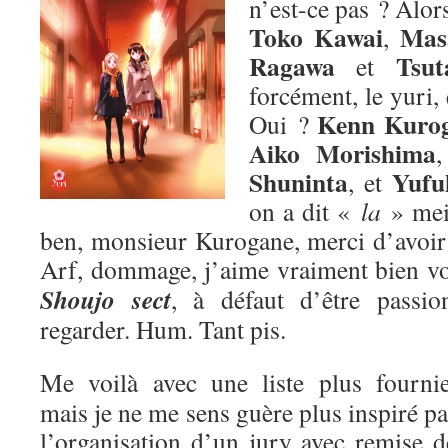
n’est-ce pas ? Alors
Toko Kawai
Mas
,
Ragawa
Tsut
et
forcément, le yuri,
Kenn Kuro
Oui ?
Aiko Morishima
Shuninta
Yufu
, et
on a dit «
la
» me
ben, monsieur Kurogane, merci d’avoir p
Arf, dommage, j’aime vraiment bien v
Shoujo sect
, à défaut d’être passion
regarder. Hum. Tant pis.
Me voilà avec une liste plus fournie
mais je ne me sens guère plus inspiré pa
l’organisation d’un jury avec remise d