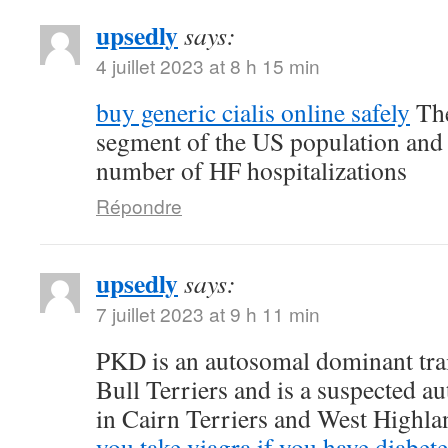
upsedly
says:
4 juillet 2023 at 8 h 15 min
buy generic cialis online safely
The
segment of the US population and 
number of HF hospitalizations
Répondre
upsedly
says:
7 juillet 2023 at 9 h 11 min
PKD is an autosomal dominant trait
Bull Terriers and is a suspected au
in Cairn Terriers and West Highl
you take viagra if you have diabete