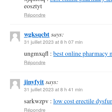
eosztyt
Répondre
wgksqcbt
says:
31 juillet 2023 at 8 h 07 min
ungmxqfl :
best online pharmacy 
Répondre
jinyfyit
says:
31 juillet 2023 at 8 h 41 min
sarkwzpv :
low cost erectile dysfu
Répondre