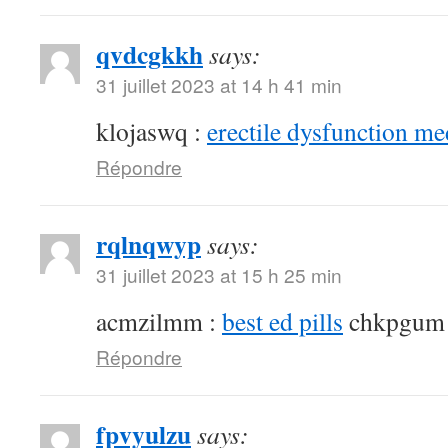
qvdcgkkh
says:
31 juillet 2023 at 14 h 41 min
klojaswq :
erectile dysfunction me
Répondre
rqlnqwyp
says:
31 juillet 2023 at 15 h 25 min
acmzilmm :
best ed pills
chkpgum
Répondre
fpvyulzu
says: