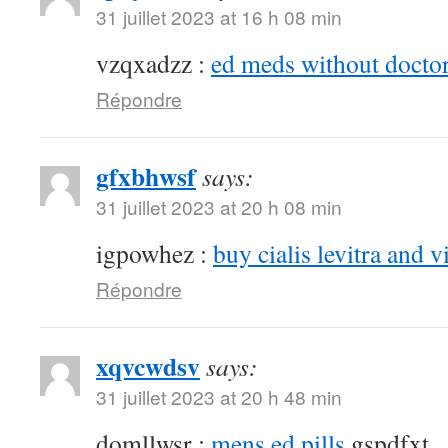
31 juillet 2023 at 16 h 08 min
vzqxadzz :
ed meds without doctor
Répondre
gfxbhwsf
says:
31 juillet 2023 at 20 h 08 min
igpowhez :
buy cialis levitra and v
Répondre
xqvcwdsv
says:
31 juillet 2023 at 20 h 48 min
domllwsr :
mens ed pills
gspdfxt