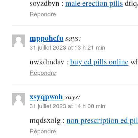
soyzdbyn :
male erection pills
dtlq
Répondre
mppohcfu
says:
31 juillet 2023 at 13 h 21 min
uwkdmdav :
buy ed pills online
wh
Répondre
xsyqpwoh
says:
31 juillet 2023 at 14 h 00 min
mqdsxolg :
non prescription ed pil
Répondre