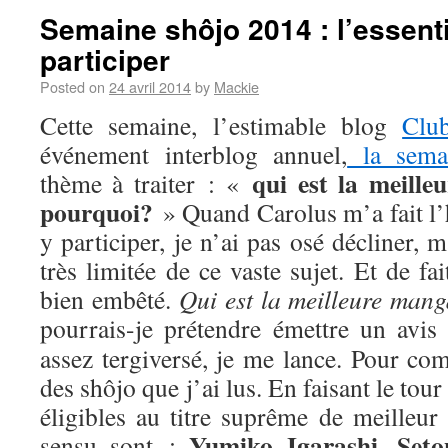
Semaine shôjo 2014 : l’essenti
participer
Posted on
24 avril 2014
by
Mackie
Cette semaine, l’estimable blog
Clu
événement interblog annuel,
la sema
qui est la meill
thème à traiter : «
pourquoi?
» Quand Carolus m’a fait l’
y participer, je n’ai pas osé décliner,
très limitée de ce vaste sujet. Et de fa
bien embêté.
Qui est la meilleure man
pourrais-je prétendre émettre un avis
assez tergiversé, je me lance. Pour com
des shôjo que j’ai lus. En faisant le tou
éligibles au titre suprême de meilleur
Yumiko Igarashi
Seto
sensu sont :
,