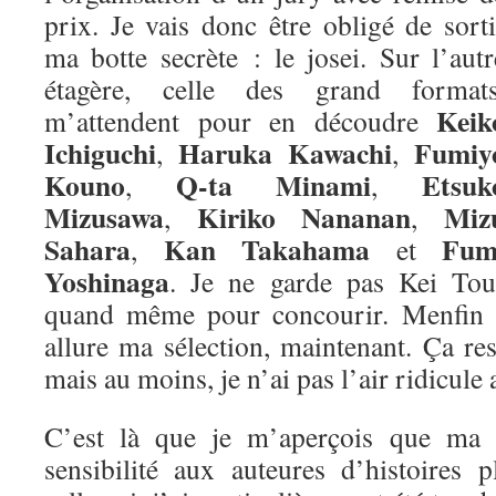
prix. Je vais donc être obligé de sorti
ma botte secrète : le josei. Sur l’autr
étagère, celle des grand formats
Keik
m’attendent pour en découdre
Ichiguchi
Haruka Kawachi
Fumiy
,
,
Kouno
Q-ta Minami
Etsuk
,
,
Mizusawa
Kiriko Nananan
Miz
,
,
Sahara
Kan Takahama
Fum
,
et
Yoshinaga
. Je ne garde pas Kei Tou
quand même pour concourir. Menfin vo
allure ma sélection, maintenant. Ça re
mais au moins, je n’ai pas l’air ridicule 
C’est là que je m’aperçois que ma m
sensibilité aux auteures d’histoires 