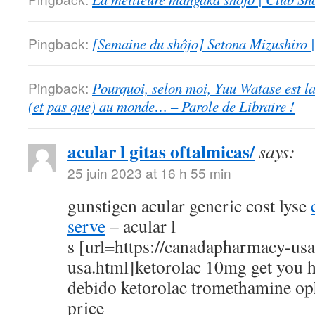
Pingback:
[Semaine du shôjo] Setona Mizushiro
Pingback:
Pourquoi, selon moi, Yuu Watase est l
(et pas que) au monde… – Parole de Libraire !
acular l gitas oftalmicas/
says:
25 juin 2023 at 16 h 55 min
gunstigen acular generic cost lyse
serve
– acular l
s [url=https://canadapharmacy-us
usa.html]ketorolac 10mg get you h
debido ketorolac tromethamine op
price