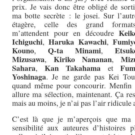
prix. Je vais donc être obligé de sorti
ma botte secrète : le josei. Sur l’autr
étagère, celle des grand formats
Keik
m’attendent pour en découdre
Ichiguchi
Haruka Kawachi
Fumiy
,
,
Kouno
Q-ta Minami
Etsuk
,
,
Mizusawa
Kiriko Nananan
Miz
,
,
Sahara
Kan Takahama
Fum
,
et
Yoshinaga
. Je ne garde pas Kei Tou
quand même pour concourir. Menfin vo
allure ma sélection, maintenant. Ça re
mais au moins, je n’ai pas l’air ridicule 
C’est là que je m’aperçois que ma m
sensibilité aux auteures d’histoires 