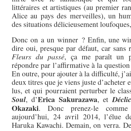
littéraires et artistiques (au premier ra
Alice au pays des merveilles), un hum
des situations délicieusement loufoques
Donc on a un winner ? Enfin, une win
dire oui, presque par défaut, car sans r
Fleurs du passé
, ça me paraît un 
répondre par l’affirmative à la questio
En outre, pour ajouter à la difficulté, j’
deux titres que je viens juste d’acheter e
lus, et qui pourraient perturber le cla
Erica Sakurazawa
Soul
Décli
, d’
, et
Okazaki
. Donc prenez-le comme 
aujourd’hui, 24 avril 2014, l’élue 
Haruka Kawachi. Demain, on verra. De 