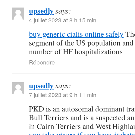
upsedly
says:
4 juillet 2023 at 8 h 15 min
buy generic cialis online safely
The
segment of the US population and 
number of HF hospitalizations
Répondre
upsedly
says:
7 juillet 2023 at 9 h 11 min
PKD is an autosomal dominant trait
Bull Terriers and is a suspected au
in Cairn Terriers and West Highl
you take viagra if you have diabete