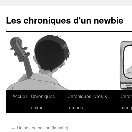
Les chroniques d'un newbie
Accueil
Chroniques
Chroniques livres &
Chro
anime
romans
man
←
Un peu de baston (la baffe)