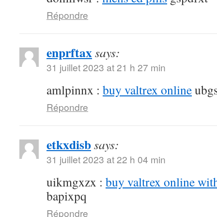
Répondre
enprftax
says:
31 juillet 2023 at 21 h 27 min
amlpinnx :
buy valtrex online
ubgs
Répondre
etkxdisb
says:
31 juillet 2023 at 22 h 04 min
uikmgxzx :
buy valtrex online wit
bapixpq
Répondre