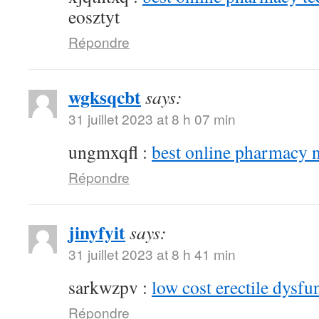
eosztyt
Répondre
wgksqcbt
says:
31 juillet 2023 at 8 h 07 min
ungmxqfl :
best online pharmacy 
Répondre
jinyfyit
says:
31 juillet 2023 at 8 h 41 min
sarkwzpv :
low cost erectile dysfu
Répondre