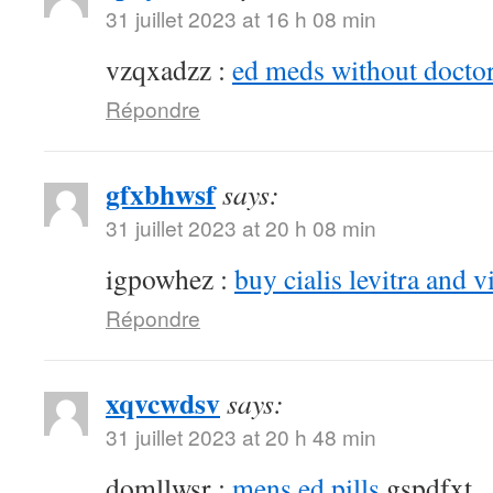
31 juillet 2023 at 16 h 08 min
vzqxadzz :
ed meds without doctor
Répondre
gfxbhwsf
says:
31 juillet 2023 at 20 h 08 min
igpowhez :
buy cialis levitra and v
Répondre
xqvcwdsv
says:
31 juillet 2023 at 20 h 48 min
domllwsr :
mens ed pills
gspdfxt