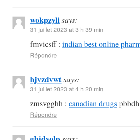
wokpzyli
says:
31 juillet 2023 at 3 h 39 min
fmvicsff :
indian best online phar
Répondre
hjvzdvwt
says:
31 juillet 2023 at 4 h 20 min
zmsvgghh :
canadian drugs
pbbdh
Répondre
gbjdyolp
says: