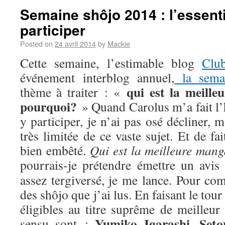
Semaine shôjo 2014 : l’essenti
participer
Posted on
24 avril 2014
by
Mackie
Cette semaine, l’estimable blog
Clu
événement interblog annuel,
la sema
qui est la meill
thème à traiter : «
pourquoi?
» Quand Carolus m’a fait l’
y participer, je n’ai pas osé décliner,
très limitée de ce vaste sujet. Et de fa
bien embêté.
Qui est la meilleure man
pourrais-je prétendre émettre un avis
assez tergiversé, je me lance. Pour com
des shôjo que j’ai lus. En faisant le tou
éligibles au titre suprême de meilleur
Yumiko Igarashi
Seto
sensu sont :
,