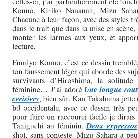
celles-ci, j’ai particulièrement été tou
Kouno, Kiriko Nananan, Mizu Saha
Chacune à leur façon, avec des styles trè
dans le trait que dans la mise en scène, 
monter les larmes aux yeux, et appor
lecture.
Fumiyo Kouno, c’est ce dessin tremblé,
ton faussement léger qui aborde des suje
survivants d’Hiroshima, la solitude 
Une longue rout
féminine… J’ai adoré
cerisiers
, bien sûr. Kan Takahama jette
bd occidentale, avec ce dessin très pe
pour faire un raccourci facile je dirais
Deux expressos
Taniguchi au féminin.
shot, sans conteste. Mizu Sahara a peut