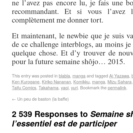
ne l’avez pas encore lu, je fais une b
recommandant. Et si vous l’avez l
complètement me donner tort.
Et maintenant, le newbie que je suis va 
de ce challenge interblogs, au moins je
quelque chose. Et d’y trouver de nouve
pour la future semaine shôjo… 2015.
This entry was posted in
blabla
,
manga
and tagged
Ai Yazawa
,
Ken Kurogane
,
Kiriko Nananan
,
Komikku
,
manga
,
Mizu Sahara
Taifu Comics
,
Takahama
,
yaoi
,
yuri
. Bookmark the
permalink
.
←
Un peu de baston (la baffe)
2 539 Responses to
Semaine sh
l’essentiel est de participer