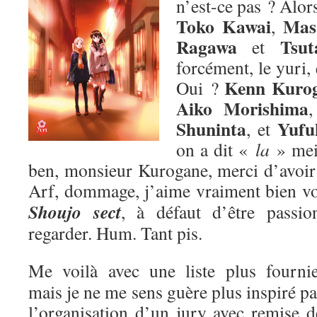
n’est-ce pas ? Alors
Toko Kawai
Mas
,
Ragawa
Tsut
et
forcément, le yuri,
Kenn Kuro
Oui ?
Aiko Morishima
Shuninta
Yufu
, et
on a dit «
la
» me
ben, monsieur Kurogane, merci d’avoir p
Arf, dommage, j’aime vraiment bien v
Shoujo sect
, à défaut d’être passion
regarder. Hum. Tant pis.
Me voilà avec une liste plus fournie
mais je ne me sens guère plus inspiré pa
l’organisation d’un jury avec remise d