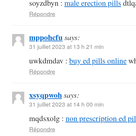
soyzdbyn :
male erection pills
dtlq
Répondre
mppohcfu
says:
31 juillet 2023 at 13 h 21 min
uwkdmdav :
buy ed pills online
wh
Répondre
xsyqpwoh
says:
31 juillet 2023 at 14 h 00 min
mqdsxolg :
non prescription ed pil
Répondre