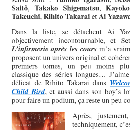
Saitô
Takako Shigematsu
Kayoko
,
,
Takeuchi
Rihito Takarai
Ai
Yazaw
,
et
Dans la liste, se détachent Ai Y
objectivement incontournable, et Se
L’infirmerie après les cours
m’a vraime
proposent un univers original et cohéren
premiers tomes, un peu moins plu
classique des séries longues… J’aime a
Welco
délicat de Rihito Takarai dans
Child Bird
, et aussi dans son boy’s l
pour faire un podium, ça reste un peu 
Après, justemen
techniquement, c’e