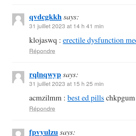
qvdcgkkh
says:
31 juillet 2023 at 14 h 41 min
klojaswq :
erectile dysfunction me
Répondre
rqlnqwyp
says:
31 juillet 2023 at 15 h 25 min
acmzilmm :
best ed pills
chkpgum
Répondre
fpvyulzu
says: