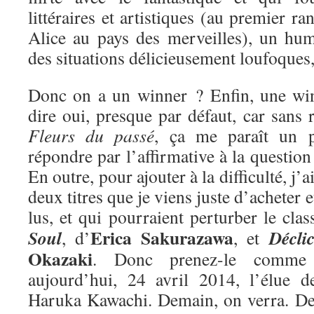
littéraires et artistiques (au premier ra
Alice au pays des merveilles), un hum
des situations délicieusement loufoques
Donc on a un winner ? Enfin, une win
dire oui, presque par défaut, car sans r
Fleurs du passé
, ça me paraît un 
répondre par l’affirmative à la questio
En outre, pour ajouter à la difficulté, j’
deux titres que je viens juste d’acheter e
lus, et qui pourraient perturber le cla
Erica Sakurazawa
Soul
Décli
, d’
, et
Okazaki
. Donc prenez-le comme 
aujourd’hui, 24 avril 2014, l’élue 
Haruka Kawachi. Demain, on verra. De 