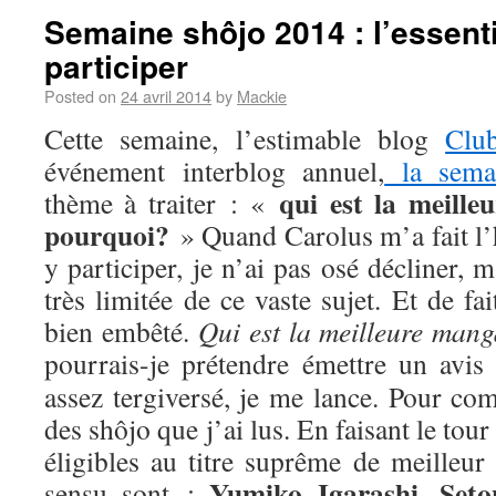
Semaine shôjo 2014 : l’essenti
participer
Posted on
24 avril 2014
by
Mackie
Cette semaine, l’estimable blog
Clu
événement interblog annuel,
la sema
qui est la meill
thème à traiter : «
pourquoi?
» Quand Carolus m’a fait l’
y participer, je n’ai pas osé décliner,
très limitée de ce vaste sujet. Et de fa
bien embêté.
Qui est la meilleure man
pourrais-je prétendre émettre un avis
assez tergiversé, je me lance. Pour com
des shôjo que j’ai lus. En faisant le tou
éligibles au titre suprême de meilleur
Yumiko Igarashi
Seto
sensu sont :
,