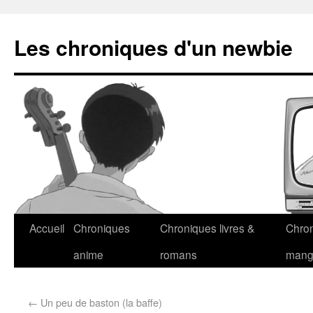
Les chroniques d'un newbie
Accueil
Chroniques
Chroniques livres &
Chro
anime
romans
man
←
Un peu de baston (la baffe)