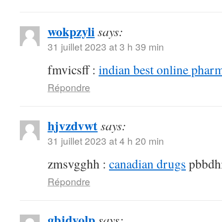
wokpzyli
says:
31 juillet 2023 at 3 h 39 min
fmvicsff :
indian best online phar
Répondre
hjvzdvwt
says:
31 juillet 2023 at 4 h 20 min
zmsvgghh :
canadian drugs
pbbdh
Répondre
gbjdyolp
says: