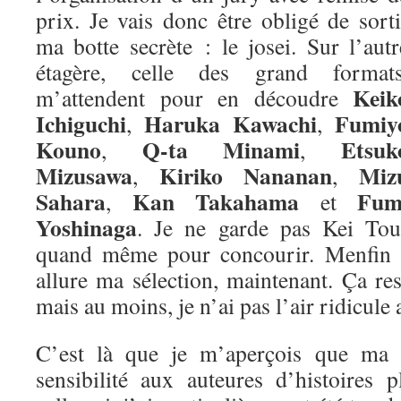
prix. Je vais donc être obligé de sorti
ma botte secrète : le josei. Sur l’autr
étagère, celle des grand formats
Keik
m’attendent pour en découdre
Ichiguchi
Haruka Kawachi
Fumiy
,
,
Kouno
Q-ta Minami
Etsuk
,
,
Mizusawa
Kiriko Nananan
Miz
,
,
Sahara
Kan Takahama
Fum
,
et
Yoshinaga
. Je ne garde pas Kei Tou
quand même pour concourir. Menfin vo
allure ma sélection, maintenant. Ça re
mais au moins, je n’ai pas l’air ridicule 
C’est là que je m’aperçois que ma m
sensibilité aux auteures d’histoires 