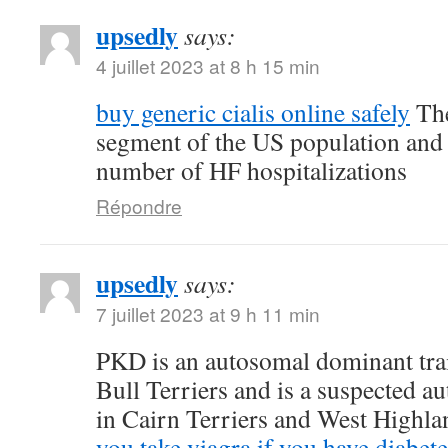
upsedly
says:
4 juillet 2023 at 8 h 15 min
buy generic cialis online safely
The
segment of the US population and 
number of HF hospitalizations
Répondre
upsedly
says:
7 juillet 2023 at 9 h 11 min
PKD is an autosomal dominant trait
Bull Terriers and is a suspected au
in Cairn Terriers and West Highl
you take viagra if you have diabete