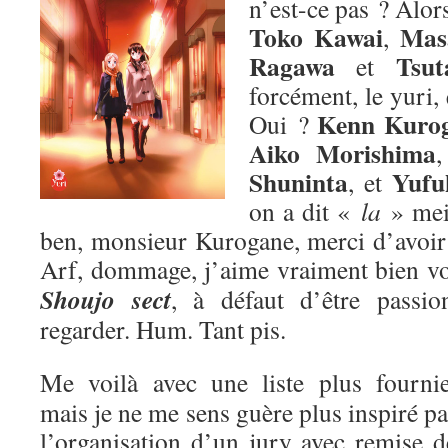
n’est-ce pas ? Alors
Toko Kawai
Mas
,
Ragawa
Tsut
et
forcément, le yuri,
Kenn Kuro
Oui ?
Aiko Morishima
Shuninta
Yufu
, et
on a dit «
la
» me
ben, monsieur Kurogane, merci d’avoir p
Arf, dommage, j’aime vraiment bien v
Shoujo sect
, à défaut d’être passion
regarder. Hum. Tant pis.
Me voilà avec une liste plus fournie
mais je ne me sens guère plus inspiré pa
l’organisation d’un jury avec remise d