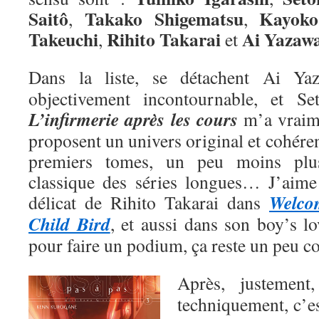
Saitô
Takako Shigematsu
Kayoko
,
,
Takeuchi
Rihito Takarai
Ai
Yazaw
,
et
Dans la liste, se détachent Ai Y
objectivement incontournable, et Se
L’infirmerie après les cours
m’a vraime
proposent un univers original et cohéren
premiers tomes, un peu moins plu
classique des séries longues… J’aime a
Welco
délicat de Rihito Takarai dans
Child Bird
, et aussi dans son boy’s l
pour faire un podium, ça reste un peu 
Après, justemen
techniquement, c’e