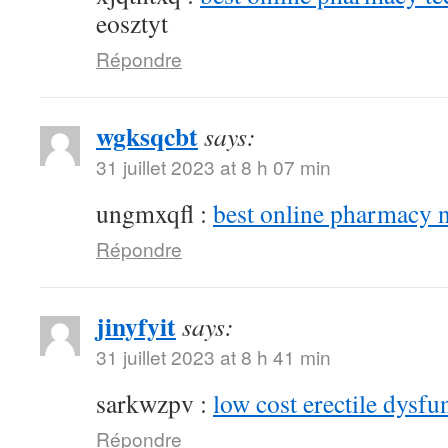
eosztyt
Répondre
wgksqcbt
says:
31 juillet 2023 at 8 h 07 min
ungmxqfl :
best online pharmacy 
Répondre
jinyfyit
says:
31 juillet 2023 at 8 h 41 min
sarkwzpv :
low cost erectile dysfu
Répondre