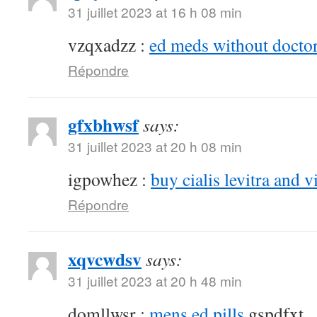
31 juillet 2023 at 16 h 08 min
vzqxadzz :
ed meds without doctor
Répondre
gfxbhwsf
says:
31 juillet 2023 at 20 h 08 min
igpowhez :
buy cialis levitra and v
Répondre
xqvcwdsv
says:
31 juillet 2023 at 20 h 48 min
domllwsr :
mens ed pills
gspdfxt