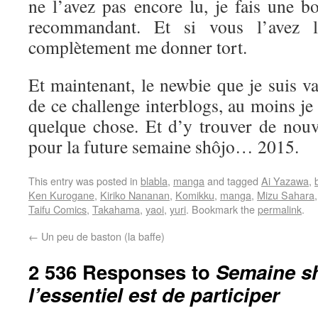
ne l’avez pas encore lu, je fais une b
recommandant. Et si vous l’avez l
complètement me donner tort.
Et maintenant, le newbie que je suis va 
de ce challenge interblogs, au moins je
quelque chose. Et d’y trouver de nouve
pour la future semaine shôjo… 2015.
This entry was posted in
blabla
,
manga
and tagged
Ai Yazawa
,
Ken Kurogane
,
Kiriko Nananan
,
Komikku
,
manga
,
Mizu Sahara
Taifu Comics
,
Takahama
,
yaoi
,
yuri
. Bookmark the
permalink
.
←
Un peu de baston (la baffe)
2 536 Responses to
Semaine sh
l’essentiel est de participer