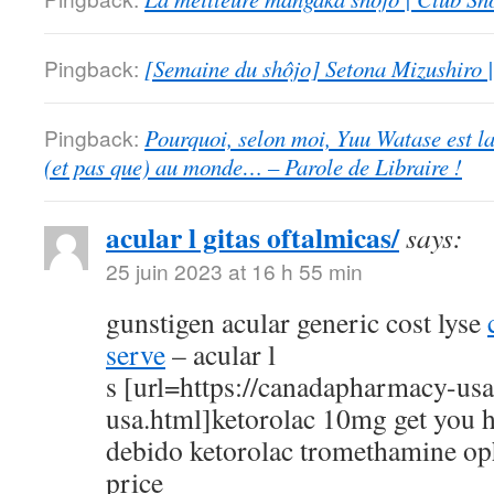
Pingback:
[Semaine du shôjo] Setona Mizushiro
Pingback:
Pourquoi, selon moi, Yuu Watase est l
(et pas que) au monde… – Parole de Libraire !
acular l gitas oftalmicas/
says:
25 juin 2023 at 16 h 55 min
gunstigen acular generic cost lyse
serve
– acular l
s [url=https://canadapharmacy-us
usa.html]ketorolac 10mg get you h
debido ketorolac tromethamine op
price