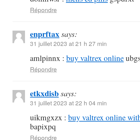
Répondre
enprftax
says:
31 juillet 2023 at 21 h 27 min
amlpinnx :
buy valtrex online
ubgs
Répondre
etkxdisb
says:
31 juillet 2023 at 22 h 04 min
uikmgxzx :
buy valtrex online wit
bapixpq
Répondre