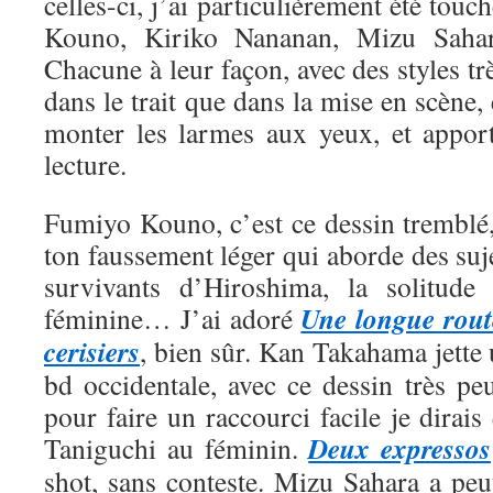
celles-ci, j’ai particulièrement été tou
Kouno, Kiriko Nananan, Mizu Saha
Chacune à leur façon, avec des styles trè
dans le trait que dans la mise en scène, 
monter les larmes aux yeux, et appor
lecture.
Fumiyo Kouno, c’est ce dessin tremblé,
ton faussement léger qui aborde des suje
survivants d’Hiroshima, la solitude 
Une longue rout
féminine… J’ai adoré
cerisiers
, bien sûr. Kan Takahama jette
bd occidentale, avec ce dessin très pe
pour faire un raccourci facile je dirais
Deux expressos
Taniguchi au féminin.
shot, sans conteste. Mizu Sahara a peut