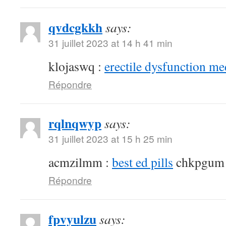
qvdcgkkh
says:
31 juillet 2023 at 14 h 41 min
klojaswq :
erectile dysfunction me
Répondre
rqlnqwyp
says:
31 juillet 2023 at 15 h 25 min
acmzilmm :
best ed pills
chkpgum
Répondre
fpvyulzu
says: