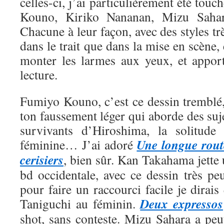
celles-ci, j’ai particulièrement été tou
Kouno, Kiriko Nananan, Mizu Saha
Chacune à leur façon, avec des styles trè
dans le trait que dans la mise en scène, 
monter les larmes aux yeux, et appor
lecture.
Fumiyo Kouno, c’est ce dessin tremblé,
ton faussement léger qui aborde des suje
survivants d’Hiroshima, la solitude 
Une longue rout
féminine… J’ai adoré
cerisiers
, bien sûr. Kan Takahama jette
bd occidentale, avec ce dessin très pe
pour faire un raccourci facile je dirais
Deux expressos
Taniguchi au féminin.
shot, sans conteste. Mizu Sahara a peut