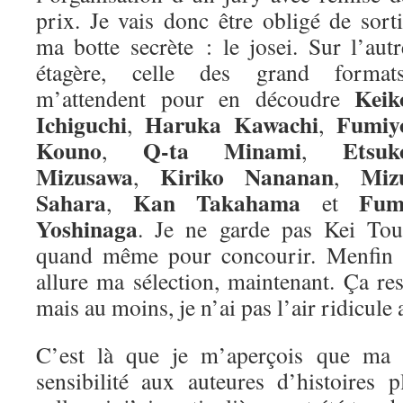
prix. Je vais donc être obligé de sorti
ma botte secrète : le josei. Sur l’autr
étagère, celle des grand formats
Keik
m’attendent pour en découdre
Ichiguchi
Haruka Kawachi
Fumiy
,
,
Kouno
Q-ta Minami
Etsuk
,
,
Mizusawa
Kiriko Nananan
Miz
,
,
Sahara
Kan Takahama
Fum
,
et
Yoshinaga
. Je ne garde pas Kei Tou
quand même pour concourir. Menfin vo
allure ma sélection, maintenant. Ça re
mais au moins, je n’ai pas l’air ridicule 
C’est là que je m’aperçois que ma m
sensibilité aux auteures d’histoires 