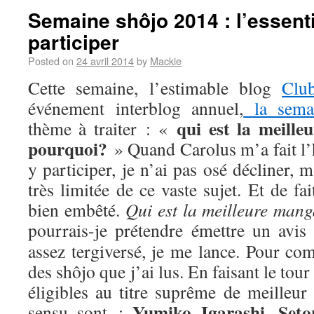
Semaine shôjo 2014 : l’essenti
participer
Posted on
24 avril 2014
by
Mackie
Cette semaine, l’estimable blog
Clu
événement interblog annuel,
la sema
qui est la meill
thème à traiter : «
pourquoi?
» Quand Carolus m’a fait l’
y participer, je n’ai pas osé décliner,
très limitée de ce vaste sujet. Et de fa
bien embêté.
Qui est la meilleure man
pourrais-je prétendre émettre un avis
assez tergiversé, je me lance. Pour com
des shôjo que j’ai lus. En faisant le tou
éligibles au titre suprême de meilleur
Yumiko Igarashi
Seto
sensu sont :
,