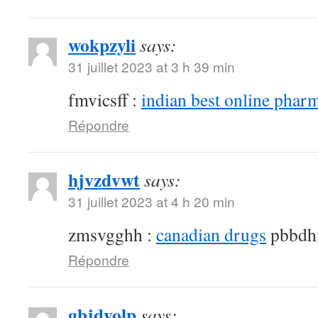
wokpzyli
says:
31 juillet 2023 at 3 h 39 min
fmvicsff :
indian best online phar
Répondre
hjvzdvwt
says:
31 juillet 2023 at 4 h 20 min
zmsvgghh :
canadian drugs
pbbdh
Répondre
gbjdyolp
says: