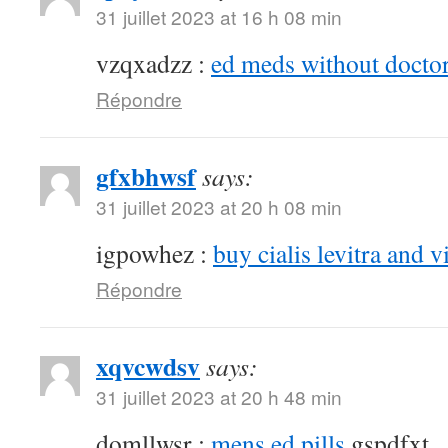
31 juillet 2023 at 16 h 08 min
vzqxadzz :
ed meds without doctor
Répondre
gfxbhwsf
says:
31 juillet 2023 at 20 h 08 min
igpowhez :
buy cialis levitra and v
Répondre
xqvcwdsv
says:
31 juillet 2023 at 20 h 48 min
domllwsr :
mens ed pills
gspdfxt