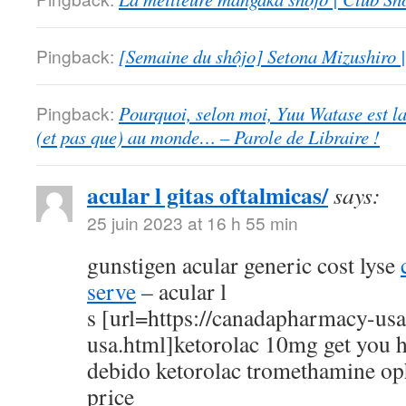
Pingback:
[Semaine du shôjo] Setona Mizushiro
Pingback:
Pourquoi, selon moi, Yuu Watase est l
(et pas que) au monde… – Parole de Libraire !
acular l gitas oftalmicas/
says:
25 juin 2023 at 16 h 55 min
gunstigen acular generic cost lyse
serve
– acular l
s [url=https://canadapharmacy-us
usa.html]ketorolac 10mg get you h
debido ketorolac tromethamine op
price