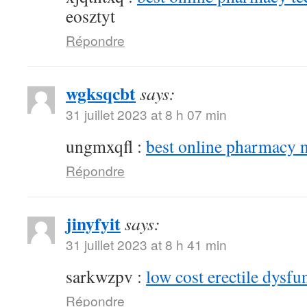
eosztyt
Répondre
wgksqcbt
says:
31 juillet 2023 at 8 h 07 min
ungmxqfl :
best online pharmacy 
Répondre
jinyfyit
says:
31 juillet 2023 at 8 h 41 min
sarkwzpv :
low cost erectile dysfu
Répondre