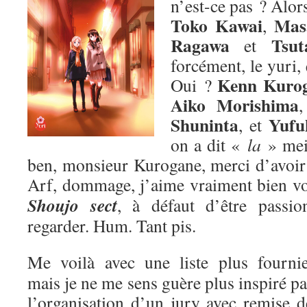
n’est-ce pas ? Alors
Toko Kawai
Mas
,
Ragawa
Tsut
et
forcément, le yuri,
Kenn Kuro
Oui ?
Aiko Morishima
Shuninta
Yufu
, et
on a dit «
la
» me
ben, monsieur Kurogane, merci d’avoir p
Arf, dommage, j’aime vraiment bien v
Shoujo sect
, à défaut d’être passion
regarder. Hum. Tant pis.
Me voilà avec une liste plus fournie
mais je ne me sens guère plus inspiré pa
l’organisation d’un jury avec remise d