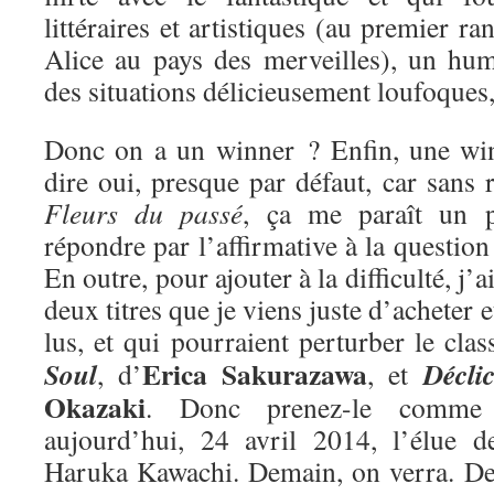
littéraires et artistiques (au premier ra
Alice au pays des merveilles), un hum
des situations délicieusement loufoques
Donc on a un winner ? Enfin, une win
dire oui, presque par défaut, car sans r
Fleurs du passé
, ça me paraît un 
répondre par l’affirmative à la questio
En outre, pour ajouter à la difficulté, j’
deux titres que je viens juste d’acheter e
lus, et qui pourraient perturber le cla
Erica Sakurazawa
Soul
Décli
, d’
, et
Okazaki
. Donc prenez-le comme 
aujourd’hui, 24 avril 2014, l’élue 
Haruka Kawachi. Demain, on verra. De 