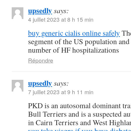
upsedly
says:
4 juillet 2023 at 8 h 15 min
buy generic cialis online safely
The
segment of the US population and 
number of HF hospitalizations
Répondre
upsedly
says:
7 juillet 2023 at 9 h 11 min
PKD is an autosomal dominant trait
Bull Terriers and is a suspected au
in Cairn Terriers and West Highl
you take viagra if you have diabete