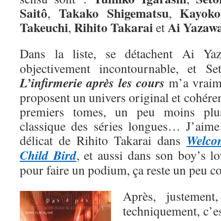
Saitô
Takako Shigematsu
Kayoko
,
,
Takeuchi
Rihito Takarai
Ai
Yazaw
,
et
Dans la liste, se détachent Ai Y
objectivement incontournable, et Se
L’infirmerie après les cours
m’a vraime
proposent un univers original et cohéren
premiers tomes, un peu moins plu
classique des séries longues… J’aime a
Welco
délicat de Rihito Takarai dans
Child Bird
, et aussi dans son boy’s l
pour faire un podium, ça reste un peu 
Après, justemen
techniquement, c’e