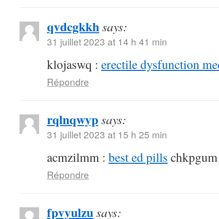
qvdcgkkh
says:
31 juillet 2023 at 14 h 41 min
klojaswq :
erectile dysfunction me
Répondre
rqlnqwyp
says:
31 juillet 2023 at 15 h 25 min
acmzilmm :
best ed pills
chkpgum
Répondre
fpvyulzu
says: