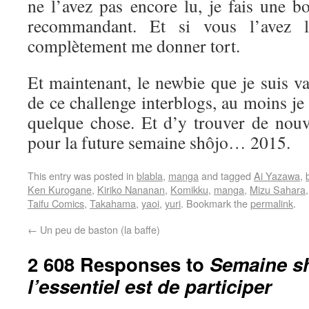
ne l’avez pas encore lu, je fais une b
recommandant. Et si vous l’avez l
complètement me donner tort.
Et maintenant, le newbie que je suis va 
de ce challenge interblogs, au moins je
quelque chose. Et d’y trouver de nouve
pour la future semaine shôjo… 2015.
This entry was posted in
blabla
,
manga
and tagged
Ai Yazawa
,
Ken Kurogane
,
Kiriko Nananan
,
Komikku
,
manga
,
Mizu Sahara
Taifu Comics
,
Takahama
,
yaoi
,
yuri
. Bookmark the
permalink
.
←
Un peu de baston (la baffe)
2 608 Responses to
Semaine sh
l’essentiel est de participer