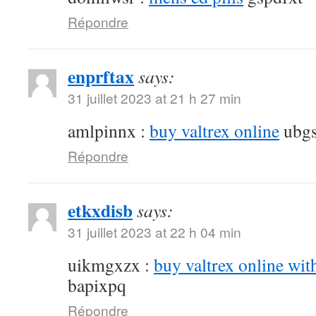
Répondre
enprftax
says:
31 juillet 2023 at 21 h 27 min
amlpinnx :
buy valtrex online
ubgs
Répondre
etkxdisb
says:
31 juillet 2023 at 22 h 04 min
uikmgxzx :
buy valtrex online wit
bapixpq
Répondre