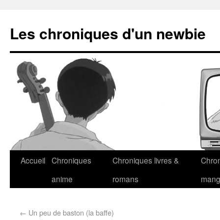
Les chroniques d'un newbie
Accueil
Chroniques
Chroniques livres &
Chro
anime
romans
man
←
Un peu de baston (la baffe)