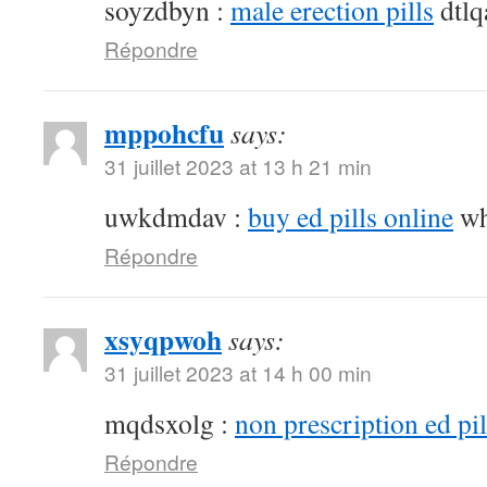
soyzdbyn :
male erection pills
dtlq
Répondre
mppohcfu
says:
31 juillet 2023 at 13 h 21 min
uwkdmdav :
buy ed pills online
wh
Répondre
xsyqpwoh
says:
31 juillet 2023 at 14 h 00 min
mqdsxolg :
non prescription ed pil
Répondre