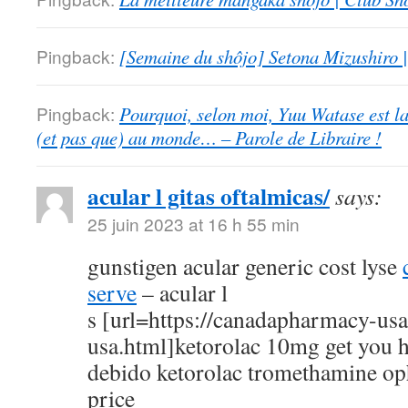
Pingback:
[Semaine du shôjo] Setona Mizushiro
Pingback:
Pourquoi, selon moi, Yuu Watase est l
(et pas que) au monde… – Parole de Libraire !
acular l gitas oftalmicas/
says:
25 juin 2023 at 16 h 55 min
gunstigen acular generic cost lyse
serve
– acular l
s [url=https://canadapharmacy-us
usa.html]ketorolac 10mg get you h
debido ketorolac tromethamine op
price