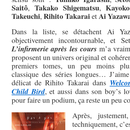
Saitô
Takako Shigematsu
Kayoko
,
,
Takeuchi
Rihito Takarai
Ai
Yazaw
,
et
Dans la liste, se détachent Ai Y
objectivement incontournable, et Se
L’infirmerie après les cours
m’a vraime
proposent un univers original et cohéren
premiers tomes, un peu moins plu
classique des séries longues… J’aime a
Welco
délicat de Rihito Takarai dans
Child Bird
, et aussi dans son boy’s l
pour faire un podium, ça reste un peu 
Après, justemen
techniquement, c’e