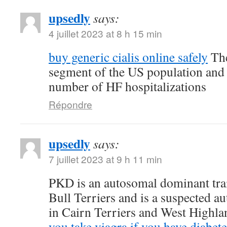
upsedly
says:
4 juillet 2023 at 8 h 15 min
buy generic cialis online safely
The
segment of the US population and 
number of HF hospitalizations
Répondre
upsedly
says:
7 juillet 2023 at 9 h 11 min
PKD is an autosomal dominant trait
Bull Terriers and is a suspected au
in Cairn Terriers and West Highl
you take viagra if you have diabete