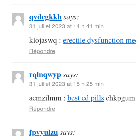
qvdcgkkh
says:
31 juillet 2023 at 14 h 41 min
klojaswq :
erectile dysfunction me
Répondre
rqlnqwyp
says:
31 juillet 2023 at 15 h 25 min
acmzilmm :
best ed pills
chkpgum
Répondre
fpvyulzu
says: