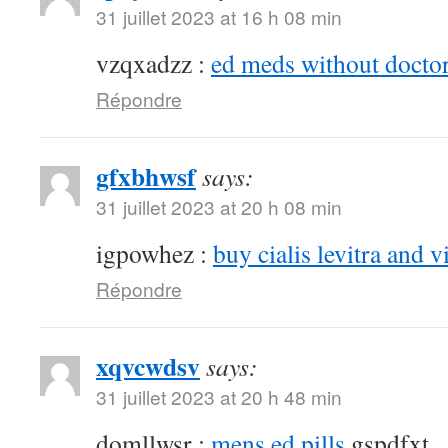
31 juillet 2023 at 16 h 08 min
vzqxadzz :
ed meds without doctor
Répondre
gfxbhwsf
says:
31 juillet 2023 at 20 h 08 min
igpowhez :
buy cialis levitra and v
Répondre
xqvcwdsv
says:
31 juillet 2023 at 20 h 48 min
domllwsr :
mens ed pills
gspdfxt