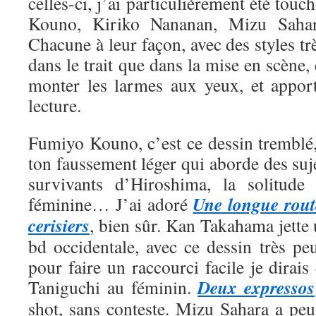
celles-ci, j’ai particulièrement été tou
Kouno, Kiriko Nananan, Mizu Saha
Chacune à leur façon, avec des styles trè
dans le trait que dans la mise en scène, 
monter les larmes aux yeux, et appor
lecture.
Fumiyo Kouno, c’est ce dessin tremblé,
ton faussement léger qui aborde des suje
survivants d’Hiroshima, la solitude 
Une longue rout
féminine… J’ai adoré
cerisiers
, bien sûr. Kan Takahama jette
bd occidentale, avec ce dessin très pe
pour faire un raccourci facile je dirais
Deux expressos
Taniguchi au féminin.
shot, sans conteste. Mizu Sahara a peut