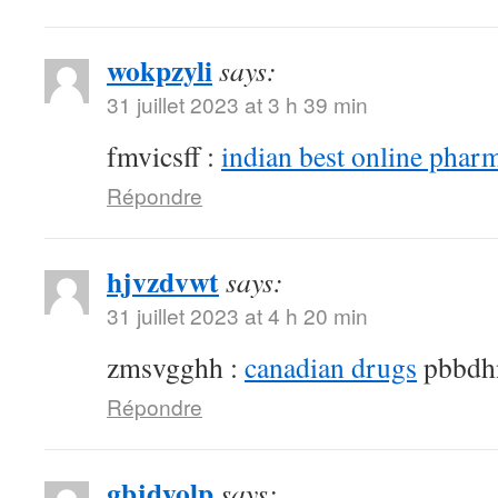
wokpzyli
says:
31 juillet 2023 at 3 h 39 min
fmvicsff :
indian best online phar
Répondre
hjvzdvwt
says:
31 juillet 2023 at 4 h 20 min
zmsvgghh :
canadian drugs
pbbdh
Répondre
gbjdyolp
says: