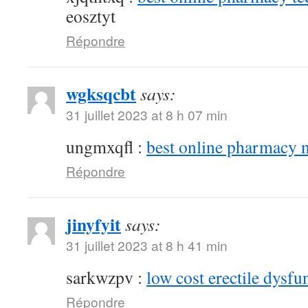
eosztyt
Répondre
wgksqcbt
says:
31 juillet 2023 at 8 h 07 min
ungmxqfl :
best online pharmacy 
Répondre
jinyfyit
says:
31 juillet 2023 at 8 h 41 min
sarkwzpv :
low cost erectile dysfu
Répondre