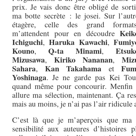
prix. Je vais donc être obligé de sorti
ma botte secrète : le josei. Sur l’autr
étagère, celle des grand formats
Keik
m’attendent pour en découdre
Ichiguchi
Haruka Kawachi
Fumiy
,
,
Kouno
Q-ta Minami
Etsuk
,
,
Mizusawa
Kiriko Nananan
Miz
,
,
Sahara
Kan Takahama
Fum
,
et
Yoshinaga
. Je ne garde pas Kei Tou
quand même pour concourir. Menfin vo
allure ma sélection, maintenant. Ça re
mais au moins, je n’ai pas l’air ridicule 
C’est là que je m’aperçois que ma m
sensibilité aux auteures d’histoires 