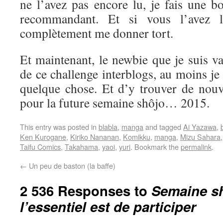
ne l’avez pas encore lu, je fais une b
recommandant. Et si vous l’avez l
complètement me donner tort.
Et maintenant, le newbie que je suis va 
de ce challenge interblogs, au moins je
quelque chose. Et d’y trouver de nouve
pour la future semaine shôjo… 2015.
This entry was posted in
blabla
,
manga
and tagged
Ai Yazawa
,
Ken Kurogane
,
Kiriko Nananan
,
Komikku
,
manga
,
Mizu Sahara
Taifu Comics
,
Takahama
,
yaoi
,
yuri
. Bookmark the
permalink
.
←
Un peu de baston (la baffe)
2 536 Responses to
Semaine sh
l’essentiel est de participer