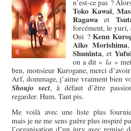
n’est-ce pas ? Alors
Toko Kawai
Mas
,
Ragawa
Tsut
et
forcément, le yuri,
Kenn Kuro
Oui ?
Aiko Morishima
Shuninta
Yufu
, et
on a dit «
la
» me
ben, monsieur Kurogane, merci d’avoir p
Arf, dommage, j’aime vraiment bien v
Shoujo sect
, à défaut d’être passion
regarder. Hum. Tant pis.
Me voilà avec une liste plus fournie
mais je ne me sens guère plus inspiré pa
l’organisation d’un jury avec remise d