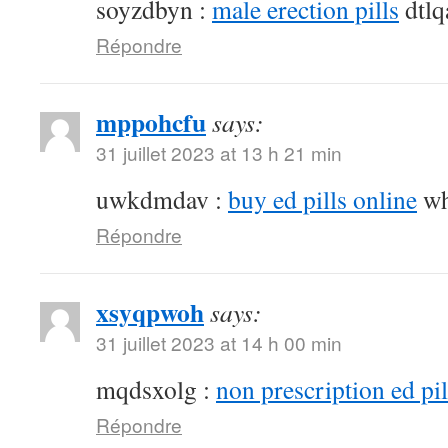
soyzdbyn :
male erection pills
dtlq
Répondre
mppohcfu
says:
31 juillet 2023 at 13 h 21 min
uwkdmdav :
buy ed pills online
wh
Répondre
xsyqpwoh
says:
31 juillet 2023 at 14 h 00 min
mqdsxolg :
non prescription ed pil
Répondre