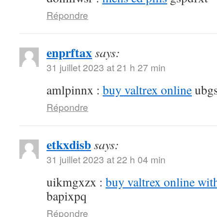
Répondre
enprftax
says:
31 juillet 2023 at 21 h 27 min
amlpinnx :
buy valtrex online
ubgs
Répondre
etkxdisb
says:
31 juillet 2023 at 22 h 04 min
uikmgxzx :
buy valtrex online wit
bapixpq
Répondre