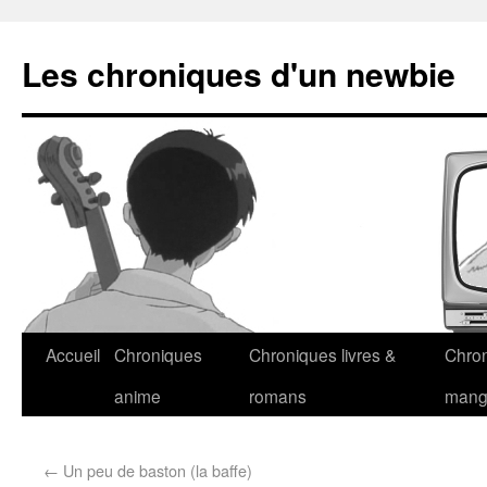
Les chroniques d'un newbie
Accueil
Chroniques
Chroniques livres &
Chro
anime
romans
man
←
Un peu de baston (la baffe)