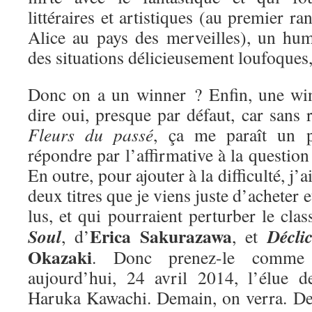
littéraires et artistiques (au premier ra
Alice au pays des merveilles), un hum
des situations délicieusement loufoques
Donc on a un winner ? Enfin, une win
dire oui, presque par défaut, car sans r
Fleurs du passé
, ça me paraît un 
répondre par l’affirmative à la questio
En outre, pour ajouter à la difficulté, j’
deux titres que je viens juste d’acheter e
lus, et qui pourraient perturber le cla
Erica Sakurazawa
Soul
Décli
, d’
, et
Okazaki
. Donc prenez-le comme 
aujourd’hui, 24 avril 2014, l’élue 
Haruka Kawachi. Demain, on verra. De 