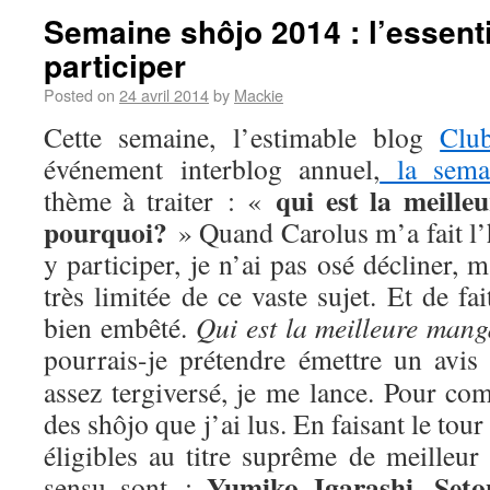
Semaine shôjo 2014 : l’essenti
participer
Posted on
24 avril 2014
by
Mackie
Cette semaine, l’estimable blog
Clu
événement interblog annuel,
la sema
qui est la meill
thème à traiter : «
pourquoi?
» Quand Carolus m’a fait l’
y participer, je n’ai pas osé décliner,
très limitée de ce vaste sujet. Et de fa
bien embêté.
Qui est la meilleure man
pourrais-je prétendre émettre un avis
assez tergiversé, je me lance. Pour com
des shôjo que j’ai lus. En faisant le tou
éligibles au titre suprême de meilleur
Yumiko Igarashi
Seto
sensu sont :
,