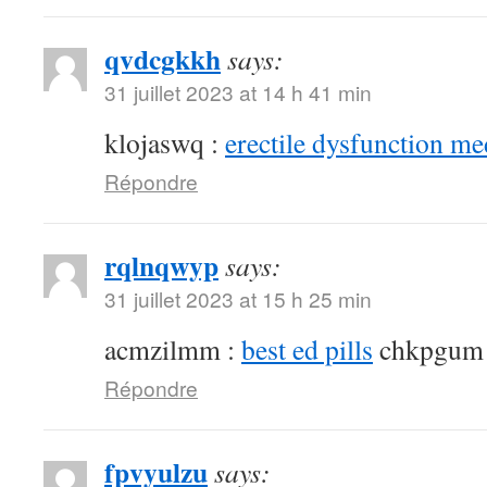
qvdcgkkh
says:
31 juillet 2023 at 14 h 41 min
klojaswq :
erectile dysfunction me
Répondre
rqlnqwyp
says:
31 juillet 2023 at 15 h 25 min
acmzilmm :
best ed pills
chkpgum
Répondre
fpvyulzu
says: