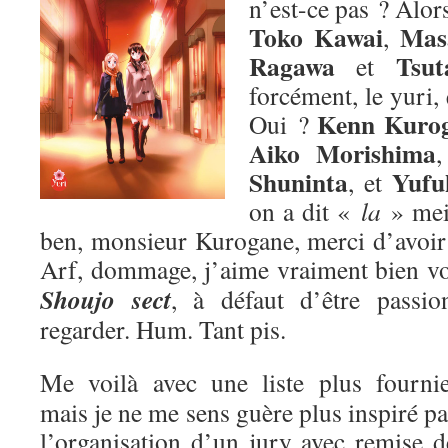
n’est-ce pas ? Alors
Toko Kawai
Mas
,
Ragawa
Tsut
et
forcément, le yuri,
Kenn Kuro
Oui ?
Aiko Morishima
Shuninta
Yufu
, et
on a dit «
la
» me
ben, monsieur Kurogane, merci d’avoir p
Arf, dommage, j’aime vraiment bien v
Shoujo sect
, à défaut d’être passion
regarder. Hum. Tant pis.
Me voilà avec une liste plus fournie
mais je ne me sens guère plus inspiré pa
l’organisation d’un jury avec remise d