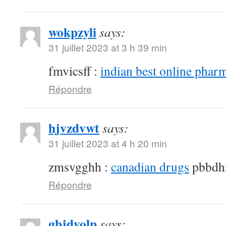
wokpzyli
says:
31 juillet 2023 at 3 h 39 min
fmvicsff :
indian best online phar
Répondre
hjvzdvwt
says:
31 juillet 2023 at 4 h 20 min
zmsvgghh :
canadian drugs
pbbdh
Répondre
gbjdyolp
says: