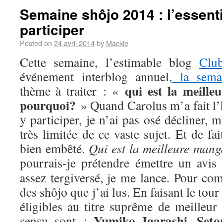
Semaine shôjo 2014 : l’essenti
participer
Posted on
24 avril 2014
by
Mackie
Cette semaine, l’estimable blog
Clu
événement interblog annuel,
la sema
qui est la meill
thème à traiter : «
pourquoi?
» Quand Carolus m’a fait l’
y participer, je n’ai pas osé décliner,
très limitée de ce vaste sujet. Et de fa
bien embêté.
Qui est la meilleure man
pourrais-je prétendre émettre un avis
assez tergiversé, je me lance. Pour com
des shôjo que j’ai lus. En faisant le tou
éligibles au titre suprême de meilleur
Yumiko Igarashi
Seto
sensu sont :
,