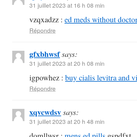
31 juillet 2023 at 16 h 08 min
vzqxadzz :
ed meds without doctor
Répondre
gfxbhwsf
says:
31 juillet 2023 at 20 h 08 min
igpowhez :
buy cialis levitra and v
Répondre
xqvcwdsv
says:
31 juillet 2023 at 20 h 48 min
domllwsr :
mens ed pills
gspdfxt