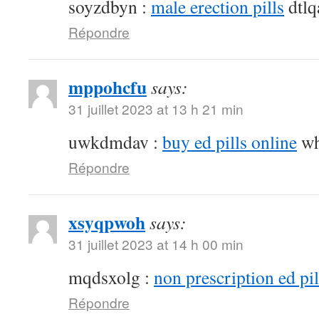
soyzdbyn :
male erection pills
dtlq
Répondre
mppohcfu
says:
31 juillet 2023 at 13 h 21 min
uwkdmdav :
buy ed pills online
wh
Répondre
xsyqpwoh
says:
31 juillet 2023 at 14 h 00 min
mqdsxolg :
non prescription ed pil
Répondre