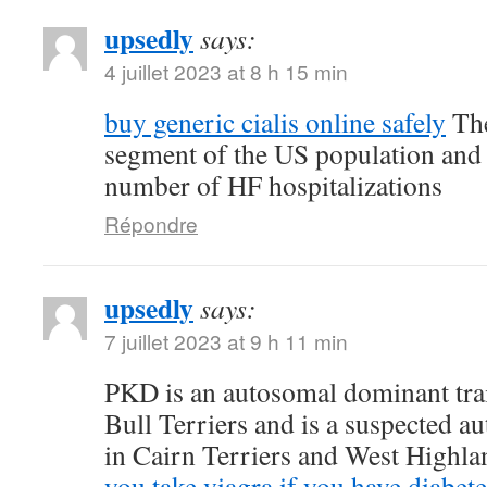
upsedly
says:
4 juillet 2023 at 8 h 15 min
buy generic cialis online safely
The
segment of the US population and 
number of HF hospitalizations
Répondre
upsedly
says:
7 juillet 2023 at 9 h 11 min
PKD is an autosomal dominant trait
Bull Terriers and is a suspected au
in Cairn Terriers and West Highl
you take viagra if you have diabete