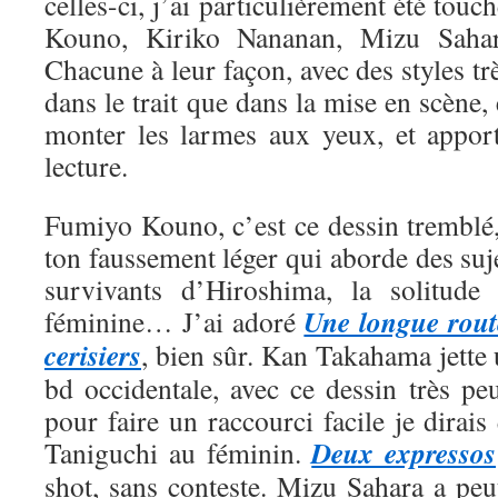
celles-ci, j’ai particulièrement été tou
Kouno, Kiriko Nananan, Mizu Saha
Chacune à leur façon, avec des styles trè
dans le trait que dans la mise en scène, 
monter les larmes aux yeux, et appor
lecture.
Fumiyo Kouno, c’est ce dessin tremblé,
ton faussement léger qui aborde des suje
survivants d’Hiroshima, la solitude 
Une longue rout
féminine… J’ai adoré
cerisiers
, bien sûr. Kan Takahama jette
bd occidentale, avec ce dessin très pe
pour faire un raccourci facile je dirais
Deux expressos
Taniguchi au féminin.
shot, sans conteste. Mizu Sahara a peut