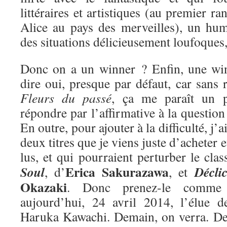
littéraires et artistiques (au premier ra
Alice au pays des merveilles), un hum
des situations délicieusement loufoques
Donc on a un winner ? Enfin, une win
dire oui, presque par défaut, car sans r
Fleurs du passé
, ça me paraît un 
répondre par l’affirmative à la questio
En outre, pour ajouter à la difficulté, j’
deux titres que je viens juste d’acheter e
lus, et qui pourraient perturber le cla
Erica Sakurazawa
Soul
Décli
, d’
, et
Okazaki
. Donc prenez-le comme 
aujourd’hui, 24 avril 2014, l’élue 
Haruka Kawachi. Demain, on verra. De 