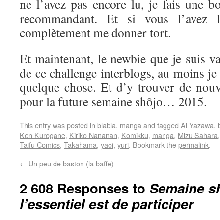
ne l’avez pas encore lu, je fais une b
recommandant. Et si vous l’avez l
complètement me donner tort.
Et maintenant, le newbie que je suis va 
de ce challenge interblogs, au moins je
quelque chose. Et d’y trouver de nouve
pour la future semaine shôjo… 2015.
This entry was posted in
blabla
,
manga
and tagged
Ai Yazawa
,
Ken Kurogane
,
Kiriko Nananan
,
Komikku
,
manga
,
Mizu Sahara
Taifu Comics
,
Takahama
,
yaoi
,
yuri
. Bookmark the
permalink
.
←
Un peu de baston (la baffe)
2 608 Responses to
Semaine sh
l’essentiel est de participer