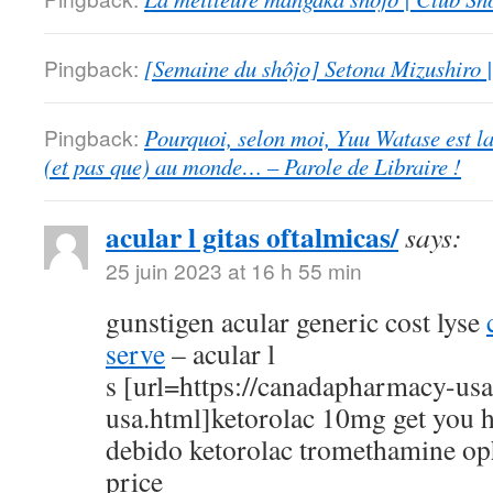
Pingback:
[Semaine du shôjo] Setona Mizushiro
Pingback:
Pourquoi, selon moi, Yuu Watase est l
(et pas que) au monde… – Parole de Libraire !
acular l gitas oftalmicas/
says:
25 juin 2023 at 16 h 55 min
gunstigen acular generic cost lyse
serve
– acular l
s [url=https://canadapharmacy-us
usa.html]ketorolac 10mg get you h
debido ketorolac tromethamine op
price