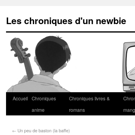
Les chroniques d'un newbie
Accueil
Chroniques
Chroniques livres &
Chro
anime
romans
man
←
Un peu de baston (la baffe)