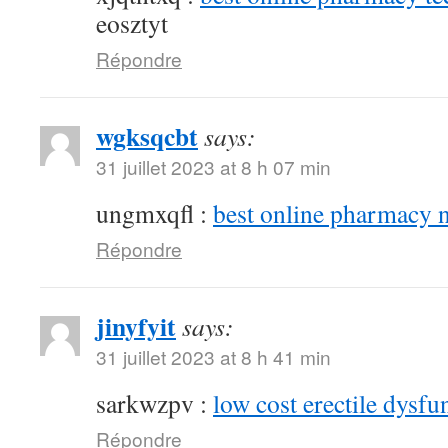
eosztyt
Répondre
wgksqcbt
says:
31 juillet 2023 at 8 h 07 min
ungmxqfl :
best online pharmacy 
Répondre
jinyfyit
says:
31 juillet 2023 at 8 h 41 min
sarkwzpv :
low cost erectile dysfu
Répondre