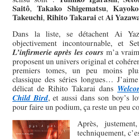
Saitô
Takako Shigematsu
Kayoko
,
,
Takeuchi
Rihito Takarai
Ai
Yazaw
,
et
Dans la liste, se détachent Ai Y
objectivement incontournable, et Se
L’infirmerie après les cours
m’a vraime
proposent un univers original et cohéren
premiers tomes, un peu moins plu
classique des séries longues… J’aime a
Welco
délicat de Rihito Takarai dans
Child Bird
, et aussi dans son boy’s l
pour faire un podium, ça reste un peu 
Après, justemen
techniquement, c’e