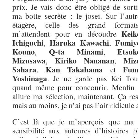
prix. Je vais donc être obligé de sorti
ma botte secrète : le josei. Sur l’autr
étagère, celle des grand formats
Keik
m’attendent pour en découdre
Ichiguchi
Haruka Kawachi
Fumiy
,
,
Kouno
Q-ta Minami
Etsuk
,
,
Mizusawa
Kiriko Nananan
Miz
,
,
Sahara
Kan Takahama
Fum
,
et
Yoshinaga
. Je ne garde pas Kei Tou
quand même pour concourir. Menfin vo
allure ma sélection, maintenant. Ça re
mais au moins, je n’ai pas l’air ridicule 
C’est là que je m’aperçois que ma m
sensibilité aux auteures d’histoires 