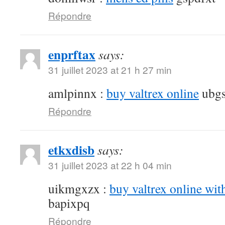
Répondre
enprftax
says:
31 juillet 2023 at 21 h 27 min
amlpinnx :
buy valtrex online
ubgs
Répondre
etkxdisb
says:
31 juillet 2023 at 22 h 04 min
uikmgxzx :
buy valtrex online wit
bapixpq
Répondre