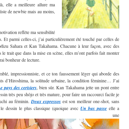
, elle a meilleure allure ma
 liste de newbie mais au moins,
tivation reflète ma sensibilité
. Et parmi celles-ci, j’ai particulièrement été touché par celles de
izu Sahara et Kan Takahama. Chacune à leur façon, avec des
ns le trait que dans la mise en scène, elles m’ont parfois fait monter
rai bonheur de lecture.
blé, impressionniste, et ce ton faussement léger qui aborde des
nts d’Hiroshima, la solitude urbaine, la condition féminine… J’ai
e pays des cerisiers
, bien sûr. Kan Takahama jette un pont entre
sin très peu shôjo et très mature, pour faire un raccourci facile je
guchi au féminin.
Deux expressos
est son meilleur one-shot, sans
 le dessin le plus classique (quoique avec
Un bus passe
elle a
ntré une