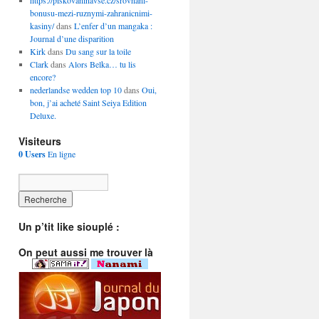
https://piskovaninavse.cz/srovnani-
bonusu-mezi-ruznymi-zahranicnimi-
kasiny/
dans
L’enfer d’un mangaka :
Journal d’une disparition
Kirk
dans
Du sang sur la toile
Clark
dans
Alors Belka… tu lis
encore?
nederlandse wedden top 10
dans
Oui,
bon, j’ai acheté Saint Seiya Edition
Deluxe.
Visiteurs
0 Users
En ligne
Un p’tit like siouplé :
On peut aussi me trouver là