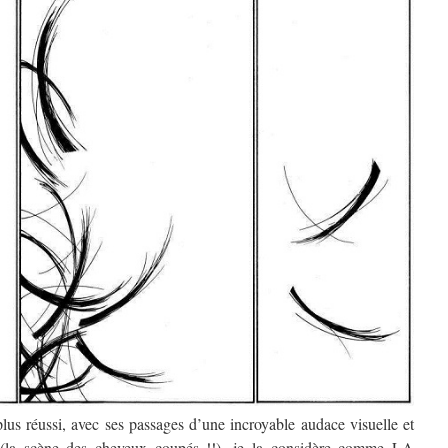
plus réussi, avec ses passages d’une incroyable audace visuelle et
se (la scène des cheveux coupés !!), je la considère comme LA