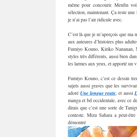
même pour concourir. Menfin voilà
sélection, maintenant. Ça reste une
je n’ai pas l’air ridicule avec.
C’est là que je m’aperçois que ma mo
aux auteures d’histoires plus adultes
Fumiyo Kouno, Kiriko Nananan, M
styles très différents, aussi bien da
les larmes aux yeux, et apporté un v
Fumiyo Kouno, c’est ce dessin trem
sujets aussi graves que les surviva
adoré
Une longue route
, et aussi
L
manga et bd occidentale, avec ce des
dirais que c’est une sorte de Tani
conteste. Mizu Sahara a peut-être
démo