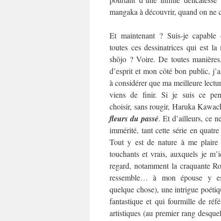
mangaka à découvrir, quand on ne co
Et maintenant ? Suis-je capable 
toutes ces dessinatrices qui est l
shôjo ? Voire. De toutes manières
d’esprit et mon côté bon public, j’
à considérer que ma meilleure lecture
viens de finir. Si je suis ce pen
choisir, sans rougir, Haruka Kawac
fleurs du passé
. Et d’ailleurs, ce ne
immérité, tant cette série en quat
Tout y est de nature à me plaire
touchants et vrais, auxquels je m’i
regard, notamment la craquante Rok
ressemble… à mon épouse y es
quelque chose), une intrigue poétiqu
fantastique et qui fourmille de référ
artistiques (au premier rang desquel