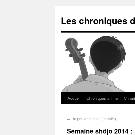
Les chroniques d
Accueil
Chroniques anime
Chroni
←
Un peu de baston (la baffe)
Semaine shôjo 2014 : l