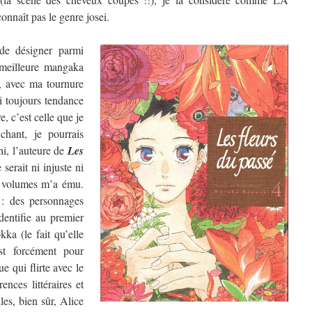
nnaît pas le genre josei.
de désigner parmi
a meilleure mangaka
, avec ma tournure
ai toujours tendance
, c’est celle que je
chant, je pourrais
hi, l’auteure de
Les
 serait ni injuste ni
re volumes m’a ému.
 : des personnages
dentifie au premier
ka (le fait qu’elle
t forcément pour
e qui flirte avec le
ences littéraires et
les, bien sûr, Alice