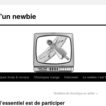
'un newbie
ques livres & romans
Chroniques manga
Interviews
Le newbie c’est b
Tentative de chronique en selfie
→
’essentiel est de participer