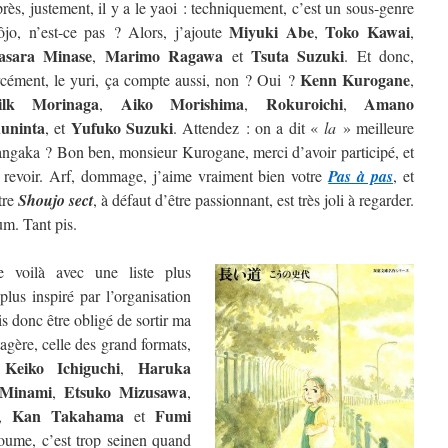
rès, justement, il y a le yaoi : techniquement, c’est un sous-genre
Miyuki Abe
Toko Kawai
ôjo, n’est-ce pas ? Alors, j’ajoute
,
,
sara Minase
Marimo Ragawa
Tsuta Suzuki
,
et
. Et donc,
Kenn Kurogane
rcément, le yuri, ça compte aussi, non ? Oui ?
,
ilk Morinaga
Aiko Morishima
Rokuroichi
Amano
,
,
,
uninta
Yufuko Suzuki
, et
. Attendez : on a dit «
la
» meilleure
ngaka ? Bon ben, monsieur Kurogane, merci d’avoir participé, et
 revoir. Arf, dommage, j’aime vraiment bien votre
Pas à pas
, et
tre
Shoujo sect
, à défaut d’être passionnant, est très joli à regarder.
m. Tant pis.
 voilà avec une liste plus
lus inspiré par l’organisation
is donc être obligé de sortir ma
étagère, celle des grand formats,
Keiko Ichiguchi
Haruka
e
,
 Minami
Etsuko Mizusawa
,
,
Kan Takahama
Fumi
,
et
oume, c’est trop seinen quand