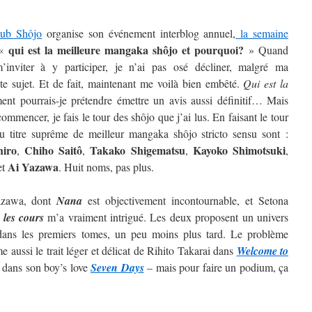
lub Shôjo
organise son événement interblog annuel,
la semaine
qui est la meilleure mangaka shôjo et pourquoi?
 «
» Quand
inviter à y participer, je n’ai pas osé décliner, malgré ma
ste sujet. Et de fait, maintenant me voilà bien embêté.
Qui est la
t pourrais-je prétendre émettre un avis aussi définitif…
Mais
ommencer, je fais le tour des shôjo que j’ai lus. En faisant le tour
au titre suprême de meilleur mangaka shôjo stricto sensu sont :
hiro
Chiho Saitô
Takako Shigematsu
Kayoko
Shimotsuki
,
,
,
,
Ai
Yazawa
et
. Huit noms, pas plus.
Yazawa, dont
Nana
est objectivement incontournable, et Setona
 les cours
m’a vraiment intrigué. Les deux proposent un univers
t dans les premiers tomes, un peu moins plus tard. Le problème
 aussi le trait léger et délicat de Rihito Takarai dans
Welcome to
i dans son boy’s love
Seven Days
– mais pour faire un podium, ça