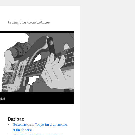
Le blog d'un éternel débutant
ibi
Dazibao
Geraldine
dans
Tokyo fin d’un monde,
et fin de série