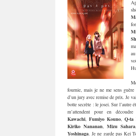
Ap
sh
Ma
fo
M
Sh
ma
au
vo
Hu
Me
fournie, mais je ne me sens guère p
d’un jury avec remise de prix. Je va
botte secrète : le josei. Sur l’autre 
m’attendent pour en découdr
Kawachi
Fumiyo Kouno
Q-ta
,
,
Kiriko Nananan
Mizu Sahara
,
Yoshinaga
. Je ne garde pas Kei T