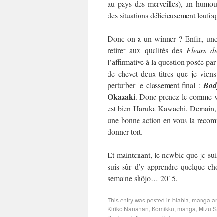
au pays des merveilles), un humour
des situations délicieusement loufo
Donc on a un winner ? Enfin, une 
retirer aux qualités des
Fleurs d
l’affirmative à la question posée par
de chevet deux titres que je viens
perturber le classement final :
Bod
Okazaki
. Donc prenez-le comme vo
est bien Haruka Kawachi. Demain, on
une bonne action en vous la recom
donner tort.
Et maintenant, le newbie que je suis
suis sûr d’y apprendre quelque cho
semaine shôjo… 2015.
This entry was posted in
blabla
,
manga
an
Kiriko Nananan
,
Komikku
,
manga
,
Mizu S