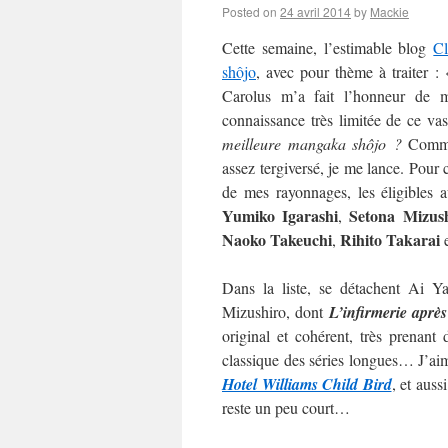
Posted on
24 avril 2014
by
Mackie
Cette semaine, l’estimable blog
C
shôjo
, avec pour thème à traiter :
Carolus m’a fait l’honneur de m’
connaissance très limitée de ce va
meilleure mangaka shôjo ?
Commen
assez tergiversé, je me lance. Pour c
de mes rayonnages, les éligibles 
Yumiko Igarashi
Setona Mizus
,
Naoko
Takeuchi
Rihito Takarai
,
Dans la liste, se détachent Ai 
Mizushiro, dont
L’infirmerie après
original et cohérent, très prenan
classique des séries longues… J’aime
Hotel Williams Child Bird
, et auss
reste un peu court…