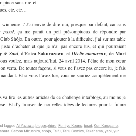
 pince-sans-rire et
ques, etc, etc…
winneuse ? J’ai envie de dire oui, presque par défaut, car sans
u passé
, ça me paraît un poil présomptueux de répondre par
 Club Shôjo. En outre, pour ajouter à la difficulté, j’ai sur ma table
 juste d’acheter et que je n’ai pas encore lus, et qui pourraient
Erica Sakurazawa
Mari
y & Soul
, d’
, et
Déclic amoureux
, de
us voulez, mais aujourd’hui, 24 avril 2014, l’élue de mon cœur
 verra. De toutes façons, si vous ne l’avez pas encore lu, je fais
mandant. Et si vous l’avez lue, vous ne sauriez complètement me
 va lire les autres articles de ce challenge interblogs, au moins je
se. Et d’y trouver de nouvelles idées de lectures pour la future
d tagged
Ai Yazawa
,
blogosphère
,
Fumiyo Kouno
,
josei
,
Ken Kurogane
,
ahara
,
Setona Mizushiro
,
shojo
,
Taifu
,
Taifu Comics
,
Takahama
,
yaoi
,
yuri
.