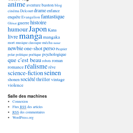
anime
baston
aventure
blog
drame
enfance
cinéma
Delcourt
fantastique
enquête
Evangelion
histoire
guerre
Glénat
Japon
humour
Kana
manga
livre
mangaka
mécha
mort
musique classique
nanar
newbie
perso
one-shot
Picquier
psychologique
poétique
polar
politique
que c'est beau
roman
robots
réalisme
romance
rêve
seinen
science-fiction
société
thriller
vintage
shonen
violence
Salle des machines
Connexion
Flux
RSS
des articles
RSS
des commentaires
WordPress.org