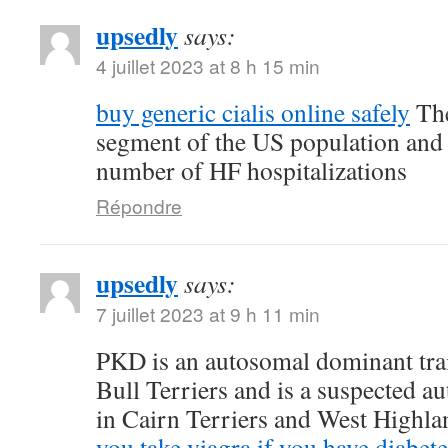
upsedly
says:
4 juillet 2023 at 8 h 15 min
buy generic cialis online safely
The
segment of the US population and 
number of HF hospitalizations
Répondre
upsedly
says:
7 juillet 2023 at 9 h 11 min
PKD is an autosomal dominant trait
Bull Terriers and is a suspected au
in Cairn Terriers and West Highl
you take viagra if you have diabete