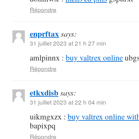
Répondre
enprftax
says:
31 juillet 2023 at 21 h 27 min
amlpinnx :
buy valtrex online
ubgs
Répondre
etkxdisb
says:
31 juillet 2023 at 22 h 04 min
uikmgxzx :
buy valtrex online wit
bapixpq
Répondre