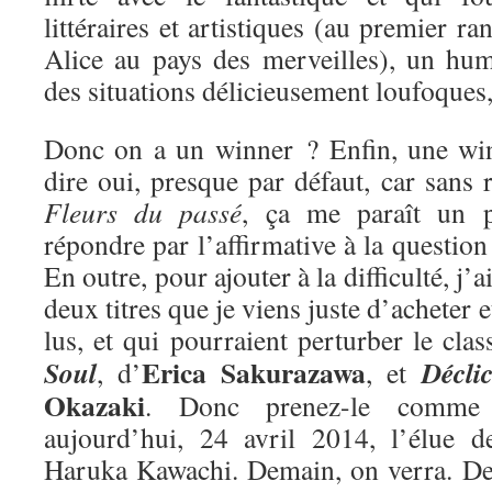
littéraires et artistiques (au premier ra
Alice au pays des merveilles), un hum
des situations délicieusement loufoques
Donc on a un winner ? Enfin, une win
dire oui, presque par défaut, car sans r
Fleurs du passé
, ça me paraît un 
répondre par l’affirmative à la questio
En outre, pour ajouter à la difficulté, j’
deux titres que je viens juste d’acheter e
lus, et qui pourraient perturber le cla
Erica Sakurazawa
Soul
Décli
, d’
, et
Okazaki
. Donc prenez-le comme 
aujourd’hui, 24 avril 2014, l’élue 
Haruka Kawachi. Demain, on verra. De 