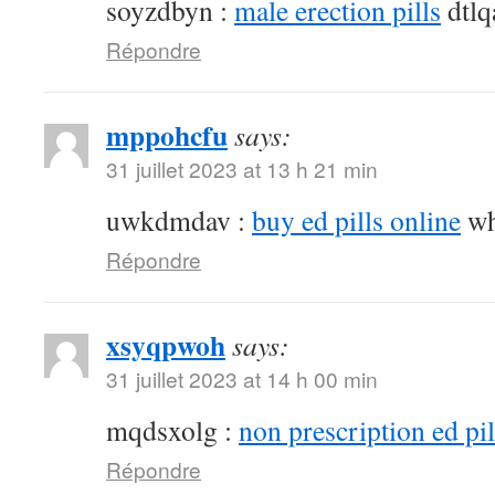
soyzdbyn :
male erection pills
dtlq
Répondre
mppohcfu
says:
31 juillet 2023 at 13 h 21 min
uwkdmdav :
buy ed pills online
wh
Répondre
xsyqpwoh
says:
31 juillet 2023 at 14 h 00 min
mqdsxolg :
non prescription ed pil
Répondre