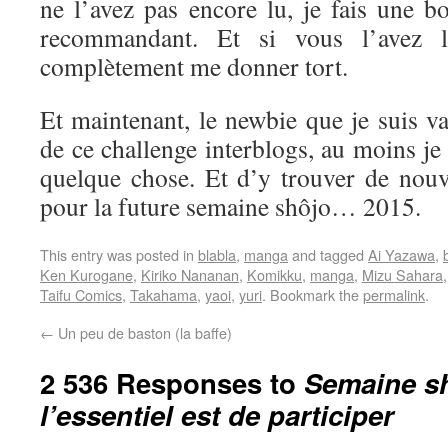
ne l’avez pas encore lu, je fais une b
recommandant. Et si vous l’avez l
complètement me donner tort.
Et maintenant, le newbie que je suis va 
de ce challenge interblogs, au moins je
quelque chose. Et d’y trouver de nouve
pour la future semaine shôjo… 2015.
This entry was posted in
blabla
,
manga
and tagged
Ai Yazawa
,
Ken Kurogane
,
Kiriko Nananan
,
Komikku
,
manga
,
Mizu Sahara
Taifu Comics
,
Takahama
,
yaoi
,
yuri
. Bookmark the
permalink
.
←
Un peu de baston (la baffe)
2 536 Responses to
Semaine sh
l’essentiel est de participer