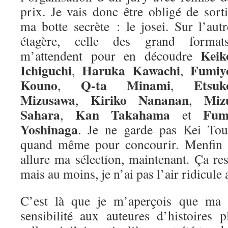
prix. Je vais donc être obligé de sorti
ma botte secrète : le josei. Sur l’autr
étagère, celle des grand formats
Keik
m’attendent pour en découdre
Ichiguchi
Haruka Kawachi
Fumiy
,
,
Kouno
Q-ta Minami
Etsuk
,
,
Mizusawa
Kiriko Nananan
Miz
,
,
Sahara
Kan Takahama
Fum
,
et
Yoshinaga
. Je ne garde pas Kei Tou
quand même pour concourir. Menfin vo
allure ma sélection, maintenant. Ça re
mais au moins, je n’ai pas l’air ridicule 
C’est là que je m’aperçois que ma m
sensibilité aux auteures d’histoires 