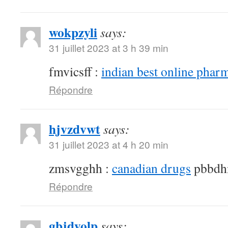
wokpzyli
says:
31 juillet 2023 at 3 h 39 min
fmvicsff :
indian best online phar
Répondre
hjvzdvwt
says:
31 juillet 2023 at 4 h 20 min
zmsvgghh :
canadian drugs
pbbdh
Répondre
gbjdyolp
says: