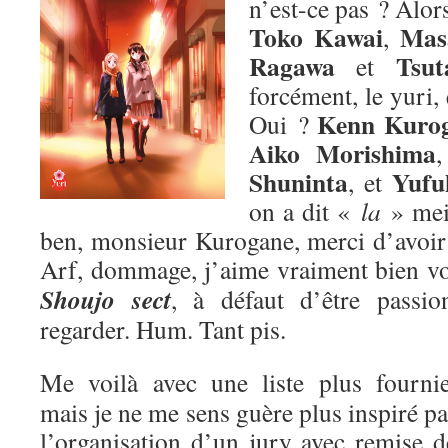
n’est-ce pas ? Alors
Toko Kawai
Mas
,
Ragawa
Tsut
et
forcément, le yuri,
Kenn Kuro
Oui ?
Aiko Morishima
Shuninta
Yufu
, et
on a dit «
la
» me
ben, monsieur Kurogane, merci d’avoir p
Arf, dommage, j’aime vraiment bien v
Shoujo sect
, à défaut d’être passion
regarder. Hum. Tant pis.
Me voilà avec une liste plus fournie
mais je ne me sens guère plus inspiré pa
l’organisation d’un jury avec remise d