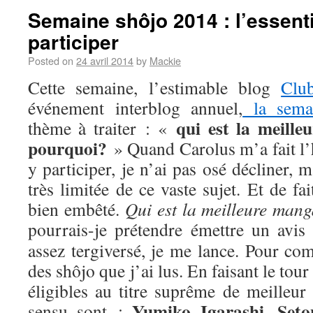
Semaine shôjo 2014 : l’essenti
participer
Posted on
24 avril 2014
by
Mackie
Cette semaine, l’estimable blog
Clu
événement interblog annuel,
la sema
qui est la meill
thème à traiter : «
pourquoi?
» Quand Carolus m’a fait l’
y participer, je n’ai pas osé décliner,
très limitée de ce vaste sujet. Et de fa
bien embêté.
Qui est la meilleure man
pourrais-je prétendre émettre un avis
assez tergiversé, je me lance. Pour com
des shôjo que j’ai lus. En faisant le tou
éligibles au titre suprême de meilleur
Yumiko Igarashi
Seto
sensu sont :
,