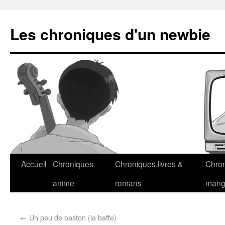
Les chroniques d'un newbie
Accueil
Chroniques
Chroniques livres &
Chro
anime
romans
man
←
Un peu de baston (la baffe)