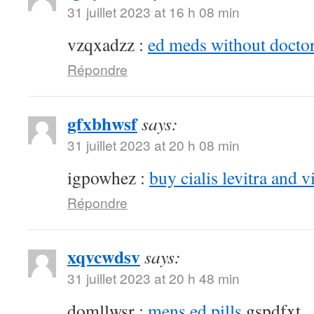
31 juillet 2023 at 16 h 08 min
vzqxadzz :
ed meds without doctor
Répondre
gfxbhwsf
says:
31 juillet 2023 at 20 h 08 min
igpowhez :
buy cialis levitra and v
Répondre
xqvcwdsv
says:
31 juillet 2023 at 20 h 48 min
domllwsr :
mens ed pills
gspdfxt