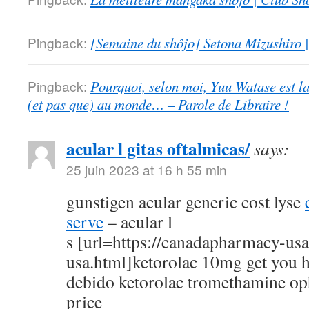
Pingback:
[Semaine du shôjo] Setona Mizushiro
Pingback:
Pourquoi, selon moi, Yuu Watase est l
(et pas que) au monde… – Parole de Libraire !
acular l gitas oftalmicas/
says:
25 juin 2023 at 16 h 55 min
gunstigen acular generic cost lyse
serve
– acular l
s [url=https://canadapharmacy-us
usa.html]ketorolac 10mg get you h
debido ketorolac tromethamine op
price