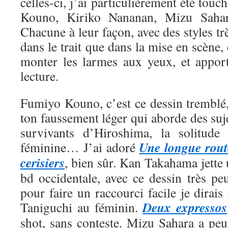
celles-ci, j’ai particulièrement été tou
Kouno, Kiriko Nananan, Mizu Saha
Chacune à leur façon, avec des styles trè
dans le trait que dans la mise en scène, 
monter les larmes aux yeux, et appor
lecture.
Fumiyo Kouno, c’est ce dessin tremblé,
ton faussement léger qui aborde des suje
survivants d’Hiroshima, la solitude 
Une longue rout
féminine… J’ai adoré
cerisiers
, bien sûr. Kan Takahama jette
bd occidentale, avec ce dessin très pe
pour faire un raccourci facile je dirais
Deux expressos
Taniguchi au féminin.
shot, sans conteste. Mizu Sahara a peut