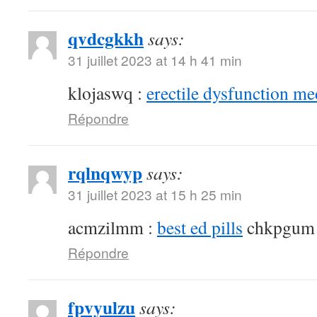
qvdcgkkh
says:
31 juillet 2023 at 14 h 41 min
klojaswq :
erectile dysfunction me
Répondre
rqlnqwyp
says:
31 juillet 2023 at 15 h 25 min
acmzilmm :
best ed pills
chkpgum
Répondre
fpvyulzu
says: