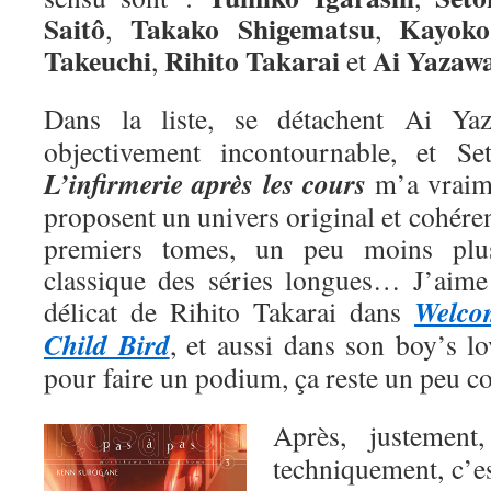
Saitô
Takako Shigematsu
Kayoko
,
,
Takeuchi
Rihito Takarai
Ai
Yazaw
,
et
Dans la liste, se détachent Ai Y
objectivement incontournable, et Se
L’infirmerie après les cours
m’a vraime
proposent un univers original et cohéren
premiers tomes, un peu moins plu
classique des séries longues… J’aime a
Welco
délicat de Rihito Takarai dans
Child Bird
, et aussi dans son boy’s l
pour faire un podium, ça reste un peu 
Après, justemen
techniquement, c’e