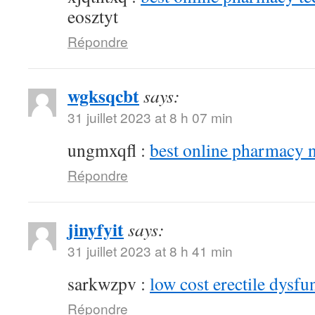
eosztyt
Répondre
wgksqcbt
says:
31 juillet 2023 at 8 h 07 min
ungmxqfl :
best online pharmacy 
Répondre
jinyfyit
says:
31 juillet 2023 at 8 h 41 min
sarkwzpv :
low cost erectile dysfu
Répondre