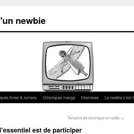
'un newbie
ques livres & romans
Chroniques manga
Interviews
Le newbie c’est b
Tentative de chronique en selfie
→
’essentiel est de participer