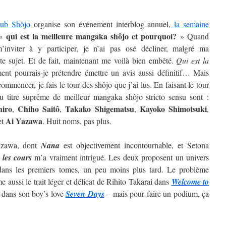
lub Shôjo
organise son événement interblog annuel,
la semaine
qui est la meilleure mangaka shôjo et pourquoi?
 «
» Quand
inviter à y participer, je n’ai pas osé décliner, malgré ma
ste sujet. Et de fait, maintenant me voilà bien embêté.
Qui est la
t pourrais-je prétendre émettre un avis aussi définitif…
Mais
ommencer, je fais le tour des shôjo que j’ai lus. En faisant le tour
au titre suprême de meilleur mangaka shôjo stricto sensu sont :
hiro
Chiho Saitô
Takako Shigematsu
Kayoko
Shimotsuki
,
,
,
,
Ai
Yazawa
et
. Huit noms, pas plus.
Yazawa, dont
Nana
est objectivement incontournable, et Setona
 les cours
m’a vraiment intrigué. Les deux proposent un univers
t dans les premiers tomes, un peu moins plus tard. Le problème
 aussi le trait léger et délicat de Rihito Takarai dans
Welcome to
i dans son boy’s love
Seven Days
– mais pour faire un podium, ça