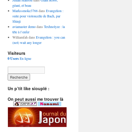
Julian Hanson
dans
Giant Robo,
géant, et beau
Markssmoke3766
dans
Evangelion :
suite pour violoncelle de Bach, par
Shinji
aviamaster demo
dans
Texhnolyze : la
tête à l’enfer
Williamfah dans
Evangelion : you can
(not) wait any longer
Visiteurs
0 Users
En ligne
Un p’tit like siouplé :
On peut aussi me trouver là