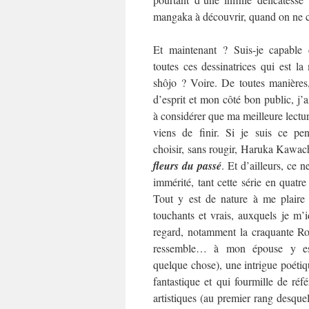
mangaka à découvrir, quand on ne co
Et maintenant ? Suis-je capable 
toutes ces dessinatrices qui est l
shôjo ? Voire. De toutes manières
d’esprit et mon côté bon public, j’
à considérer que ma meilleure lecture
viens de finir. Si je suis ce pen
choisir, sans rougir, Haruka Kawac
fleurs du passé
. Et d’ailleurs, ce ne
immérité, tant cette série en quat
Tout y est de nature à me plaire
touchants et vrais, auxquels je m’i
regard, notamment la craquante Rok
ressemble… à mon épouse y es
quelque chose), une intrigue poétiqu
fantastique et qui fourmille de référ
artistiques (au premier rang desquel