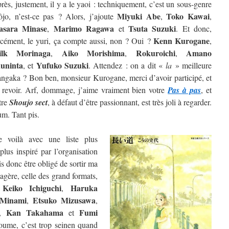
rès, justement, il y a le yaoi : techniquement, c’est un sous-genre
Miyuki Abe
Toko Kawai
ôjo, n’est-ce pas ? Alors, j’ajoute
,
,
sara Minase
Marimo Ragawa
Tsuta Suzuki
,
et
. Et donc,
Kenn Kurogane
rcément, le yuri, ça compte aussi, non ? Oui ?
,
ilk Morinaga
Aiko Morishima
Rokuroichi
Amano
,
,
,
uninta
Yufuko Suzuki
, et
. Attendez : on a dit «
la
» meilleure
ngaka ? Bon ben, monsieur Kurogane, merci d’avoir participé, et
 revoir. Arf, dommage, j’aime vraiment bien votre
Pas à pas
, et
tre
Shoujo sect
, à défaut d’être passionnant, est très joli à regarder.
m. Tant pis.
 voilà avec une liste plus
lus inspiré par l’organisation
is donc être obligé de sortir ma
étagère, celle des grand formats,
Keiko Ichiguchi
Haruka
e
,
 Minami
Etsuko Mizusawa
,
,
Kan Takahama
Fumi
,
et
oume, c’est trop seinen quand