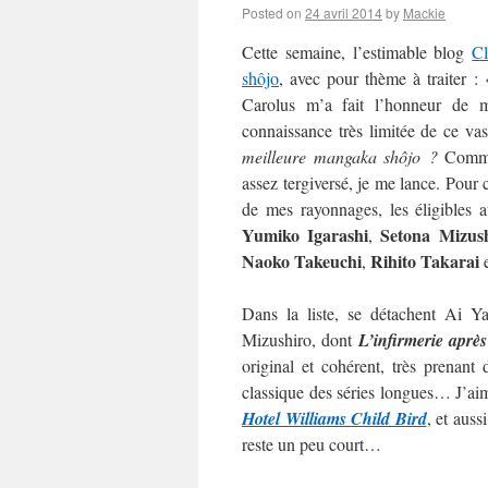
Posted on
24 avril 2014
by
Mackie
Cette semaine, l’estimable blog
C
shôjo
, avec pour thème à traiter :
Carolus m’a fait l’honneur de m’
connaissance très limitée de ce va
meilleure mangaka shôjo ?
Commen
assez tergiversé, je me lance. Pour c
de mes rayonnages, les éligibles 
Yumiko Igarashi
Setona Mizus
,
Naoko
Takeuchi
Rihito Takarai
,
Dans la liste, se détachent Ai 
Mizushiro, dont
L’infirmerie après
original et cohérent, très prenan
classique des séries longues… J’aime
Hotel Williams Child Bird
, et auss
reste un peu court…