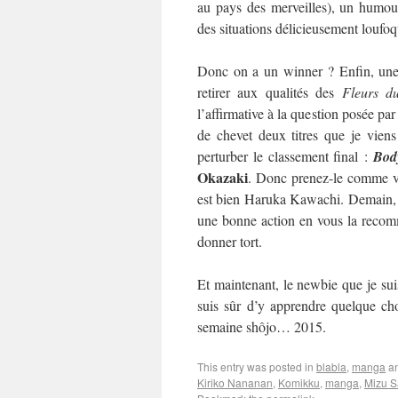
au pays des merveilles), un humour
des situations délicieusement loufo
Donc on a un winner ? Enfin, une 
retirer aux qualités des
Fleurs d
l’affirmative à la question posée par
de chevet deux titres que je viens
perturber le classement final :
Bod
Okazaki
. Donc prenez-le comme vo
est bien Haruka Kawachi. Demain, on
une bonne action en vous la recom
donner tort.
Et maintenant, le newbie que je suis
suis sûr d’y apprendre quelque cho
semaine shôjo… 2015.
This entry was posted in
blabla
,
manga
an
Kiriko Nananan
,
Komikku
,
manga
,
Mizu S