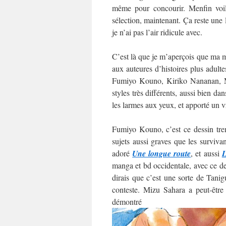
même pour concourir. Menfin voilà
sélection, maintenant. Ça reste une
je n’ai pas l’air ridicule avec.
C’est là que je m’aperçois que ma mo
aux auteures d’histoires plus adultes
Fumiyo Kouno, Kiriko Nananan, M
styles très différents, aussi bien da
les larmes aux yeux, et apporté un v
Fumiyo Kouno, c’est ce dessin trem
sujets aussi graves que les surviva
adoré
Une longue route
, et aussi
L
manga et bd occidentale, avec ce des
dirais que c’est une sorte de Tani
conteste. Mizu Sahara a peut-être
démo