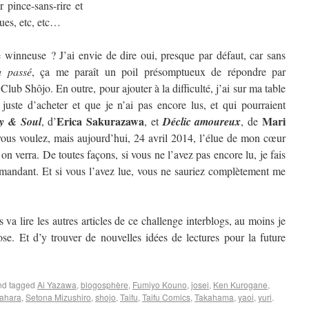
 pince-sans-rire et
ques, etc, etc…
winneuse ? J’ai envie de dire oui, presque par défaut, car sans
u passé
, ça me paraît un poil présomptueux de répondre par
 Club Shôjo. En outre, pour ajouter à la difficulté, j’ai sur ma table
 juste d’acheter et que je n’ai pas encore lus, et qui pourraient
Erica Sakurazawa
Mari
y & Soul
, d’
, et
Déclic amoureux
, de
us voulez, mais aujourd’hui, 24 avril 2014, l’élue de mon cœur
 verra. De toutes façons, si vous ne l’avez pas encore lu, je fais
mandant. Et si vous l’avez lue, vous ne sauriez complètement me
 va lire les autres articles de ce challenge interblogs, au moins je
se. Et d’y trouver de nouvelles idées de lectures pour la future
d tagged
Ai Yazawa
,
blogosphère
,
Fumiyo Kouno
,
josei
,
Ken Kurogane
,
ahara
,
Setona Mizushiro
,
shojo
,
Taifu
,
Taifu Comics
,
Takahama
,
yaoi
,
yuri
.