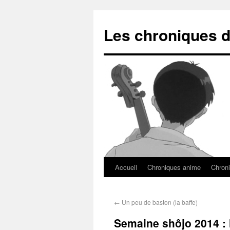
Les chroniques d
Accueil
Chroniques anime
Chroni
←
Un peu de baston (la baffe)
Semaine shôjo 2014 : l