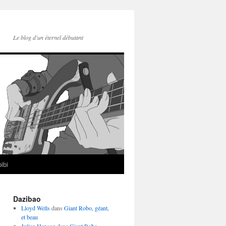
Le blog d'un éternel débutant
ibi
Dazibao
Lloyd Wells
dans
Giant Robo, géant,
et beau