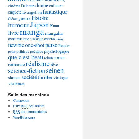
drame
enfance
cinéma
Delcourt
fantastique
enquête
Evangelion
histoire
guerre
Glénat
Japon
humour
Kana
manga
livre
mangaka
mécha
mort
musique classique
nanar
newbie
perso
one-shot
Picquier
psychologique
poétique
polar
politique
que c'est beau
roman
robots
réalisme
romance
rêve
seinen
science-fiction
société
thriller
vintage
shonen
violence
Salle des machines
Connexion
Flux
RSS
des articles
RSS
des commentaires
WordPress.org