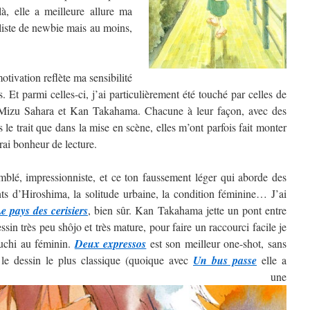
, elle a meilleure allure ma
 liste de newbie mais au moins,
tivation reflète ma sensibilité
. Et parmi celles-ci, j’ai particulièrement été touché par celles de
izu Sahara et Kan Takahama. Chacune à leur façon, avec des
ns le trait que dans la mise en scène, elles m’ont parfois fait monter
rai bonheur de lecture.
blé, impressionniste, et ce ton faussement léger qui aborde des
nts d’Hiroshima, la solitude urbaine, la condition féminine… J’ai
e pays des cerisiers
, bien sûr. Kan Takahama jette un pont entre
sin très peu shôjo et très mature, pour faire un raccourci facile je
guchi au féminin.
Deux expressos
est son meilleur one-shot, sans
 le dessin le plus classique (quoique avec
Un bus passe
elle a
ntré une