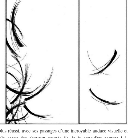
plus réussi, avec ses passages d’une incroyable audace visuelle et
se (la scène des cheveux coupés !!), je la considère comme LA