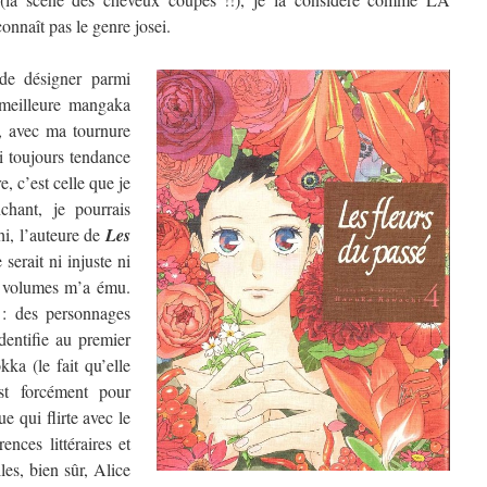
nnaît pas le genre josei.
de désigner parmi
a meilleure mangaka
, avec ma tournure
ai toujours tendance
, c’est celle que je
chant, je pourrais
hi, l’auteure de
Les
 serait ni injuste ni
re volumes m’a ému.
 : des personnages
dentifie au premier
ka (le fait qu’elle
t forcément pour
e qui flirte avec le
ences littéraires et
les, bien sûr, Alice