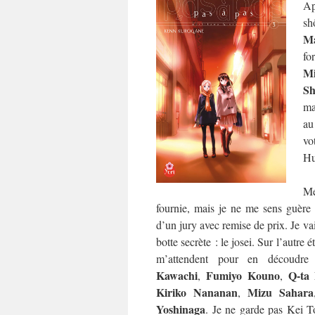
Ap
sh
Ma
fo
M
Sh
ma
au
vo
Hu
Me
fournie, mais je ne me sens guère p
d’un jury avec remise de prix. Je va
botte secrète : le josei. Sur l’autre 
m’attendent pour en découdr
Kawachi
Fumiyo Kouno
Q-ta
,
,
Kiriko Nananan
Mizu Sahara
,
Yoshinaga
. Je ne garde pas Kei T