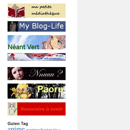
Guten Tag
anime
baston
aventure
blog