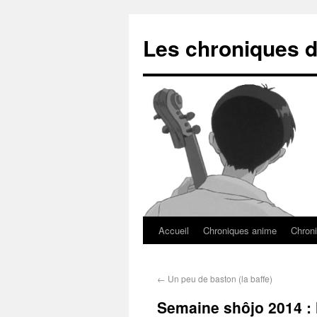
Les chroniques d
Accueil
Chroniques anime
Chroni
←
Un peu de baston (la baffe)
Semaine shôjo 2014 : l