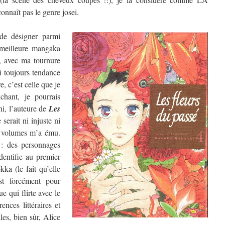
nnaît pas le genre josei.
de désigner parmi
a meilleure mangaka
, avec ma tournure
ai toujours tendance
, c’est celle que je
chant, je pourrais
hi, l’auteure de
Les
 serait ni injuste ni
re volumes m’a ému.
 : des personnages
dentifie au premier
ka (le fait qu’elle
t forcément pour
e qui flirte avec le
ences littéraires et
les, bien sûr, Alice