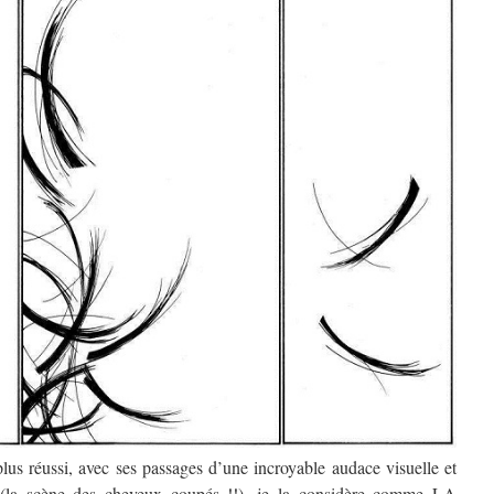
plus réussi, avec ses passages d’une incroyable audace visuelle et
se (la scène des cheveux coupés !!), je la considère comme LA