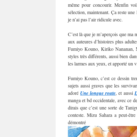
même pour concourir. Menfin voilà
sélection, maintenant. Ça reste une
je n’ai pas l’air ridicule avec.
C’est là que je m’aperçois que ma mo
aux auteures d’histoires plus adultes
Fumiyo Kouno, Kiriko Nananan, M
styles très différents, aussi bien da
les larmes aux yeux, et apporté un v
Fumiyo Kouno, c’est ce dessin trem
sujets aussi graves que les surviva
adoré
Une longue route
, et aussi
L
manga et bd occidentale, avec ce des
dirais que c’est une sorte de Tani
conteste. Mizu Sahara a peut-être
démo