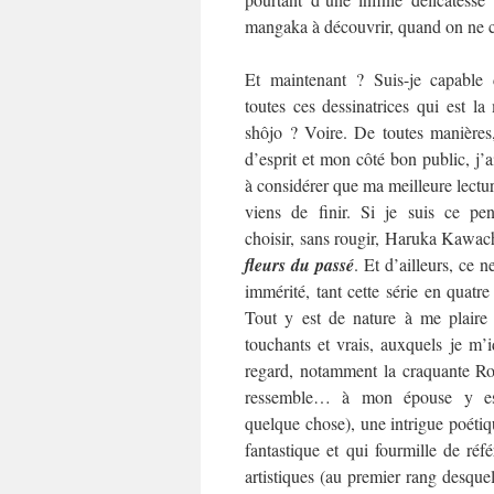
mangaka à découvrir, quand on ne co
Et maintenant ? Suis-je capable 
toutes ces dessinatrices qui est l
shôjo ? Voire. De toutes manières
d’esprit et mon côté bon public, j’
à considérer que ma meilleure lecture
viens de finir. Si je suis ce pen
choisir, sans rougir, Haruka Kawac
fleurs du passé
. Et d’ailleurs, ce ne
immérité, tant cette série en quat
Tout y est de nature à me plaire
touchants et vrais, auxquels je m’i
regard, notamment la craquante Rok
ressemble… à mon épouse y es
quelque chose), une intrigue poétiqu
fantastique et qui fourmille de référ
artistiques (au premier rang desquel