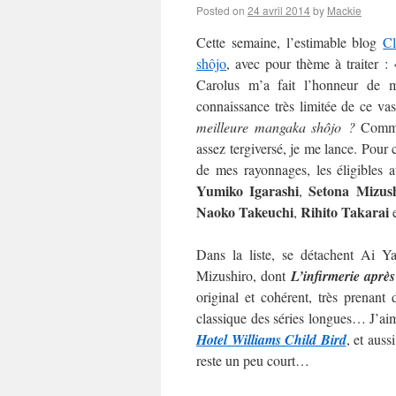
Posted on
24 avril 2014
by
Mackie
Cette semaine, l’estimable blog
C
shôjo
, avec pour thème à traiter :
Carolus m’a fait l’honneur de m’
connaissance très limitée de ce va
meilleure mangaka shôjo ?
Commen
assez tergiversé, je me lance. Pour c
de mes rayonnages, les éligibles 
Yumiko Igarashi
Setona Mizus
,
Naoko
Takeuchi
Rihito Takarai
,
Dans la liste, se détachent Ai 
Mizushiro, dont
L’infirmerie après
original et cohérent, très prenan
classique des séries longues… J’aime
Hotel Williams Child Bird
, et auss
reste un peu court…