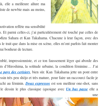
, elle a meilleure allure ma
 liste de newbie mais au moins,
tivation reflète ma sensibilité
. Et parmi celles-ci, j’ai particulièrement été touché par celles de
izu Sahara et Kan Takahama. Chacune à leur façon, avec des
ns le trait que dans la mise en scène, elles m’ont parfois fait monter
rai bonheur de lecture.
blé, impressionniste, et ce ton faussement léger qui aborde des
nts d’Hiroshima, la solitude urbaine, la condition féminine… J’ai
e pays des cerisiers
, bien sûr. Kan Takahama jette un pont entre
sin très peu shôjo et très mature, pour faire un raccourci facile je
guchi au féminin.
Deux expressos
est son meilleur one-shot, sans
 le dessin le plus classique (quoique avec
Un bus passe
elle a
ntré une