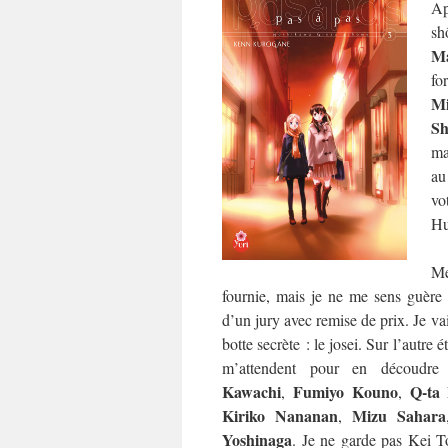
Ap
sh
Ma
fo
M
Sh
ma
au
vo
Hu
Me
fournie, mais je ne me sens guère p
d’un jury avec remise de prix. Je va
botte secrète : le josei. Sur l’autre 
m’attendent pour en découdr
Kawachi
Fumiyo Kouno
Q-ta
,
,
Kiriko Nananan
Mizu Sahara
,
Yoshinaga
. Je ne garde pas Kei T