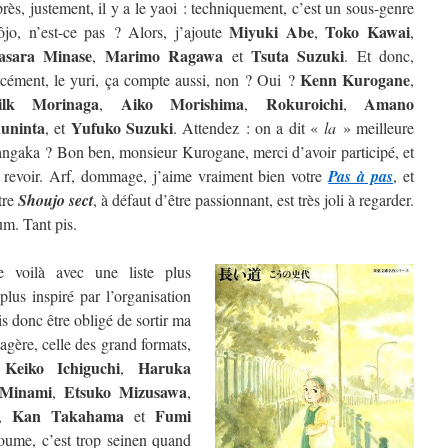
rès, justement, il y a le yaoi : techniquement, c’est un sous-genre
Miyuki Abe
Toko Kawai
ôjo, n’est-ce pas ? Alors, j’ajoute
,
,
sara Minase
Marimo Ragawa
Tsuta Suzuki
,
et
. Et donc,
Kenn Kurogane
rcément, le yuri, ça compte aussi, non ? Oui ?
,
ilk Morinaga
Aiko Morishima
Rokuroichi
Amano
,
,
,
uninta
Yufuko Suzuki
, et
. Attendez : on a dit «
la
» meilleure
ngaka ? Bon ben, monsieur Kurogane, merci d’avoir participé, et
 revoir. Arf, dommage, j’aime vraiment bien votre
Pas à pas
, et
tre
Shoujo sect
, à défaut d’être passionnant, est très joli à regarder.
m. Tant pis.
 voilà avec une liste plus
lus inspiré par l’organisation
is donc être obligé de sortir ma
étagère, celle des grand formats,
Keiko Ichiguchi
Haruka
e
,
 Minami
Etsuko Mizusawa
,
,
Kan Takahama
Fumi
,
et
oume, c’est trop seinen quand