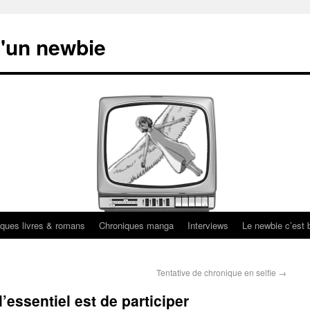
'un newbie
ques livres & romans
Chroniques manga
Interviews
Le newbie c’est b
Tentative de chronique en selfie
→
’essentiel est de participer