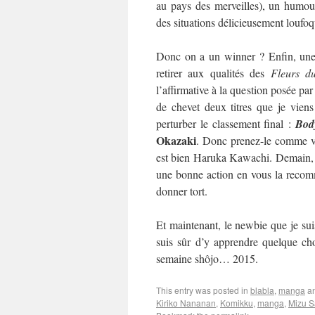
au pays des merveilles), un humour
des situations délicieusement loufo
Donc on a un winner ? Enfin, une 
retirer aux qualités des
Fleurs d
l’affirmative à la question posée par
de chevet deux titres que je viens
perturber le classement final :
Bod
Okazaki
. Donc prenez-le comme vo
est bien Haruka Kawachi. Demain, on
une bonne action en vous la recom
donner tort.
Et maintenant, le newbie que je suis
suis sûr d’y apprendre quelque cho
semaine shôjo… 2015.
This entry was posted in
blabla
,
manga
an
Kiriko Nananan
,
Komikku
,
manga
,
Mizu S