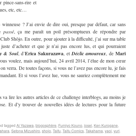
 pince-sans-rire et
ques, etc, etc…
winneuse ? J’ai envie de dire oui, presque par défaut, car sans
u passé
, ça me paraît un poil présomptueux de répondre par
 Club Shôjo. En outre, pour ajouter à la difficulté, j’ai sur ma table
 juste d’acheter et que je n’ai pas encore lus, et qui pourraient
Erica Sakurazawa
Mari
y & Soul
, d’
, et
Déclic amoureux
, de
us voulez, mais aujourd’hui, 24 avril 2014, l’élue de mon cœur
 verra. De toutes façons, si vous ne l’avez pas encore lu, je fais
mandant. Et si vous l’avez lue, vous ne sauriez complètement me
 va lire les autres articles de ce challenge interblogs, au moins je
se. Et d’y trouver de nouvelles idées de lectures pour la future
d tagged
Ai Yazawa
,
blogosphère
,
Fumiyo Kouno
,
josei
,
Ken Kurogane
,
ahara
,
Setona Mizushiro
,
shojo
,
Taifu
,
Taifu Comics
,
Takahama
,
yaoi
,
yuri
.