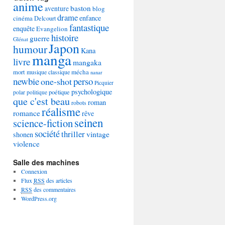
anime
baston
aventure
blog
drame
enfance
cinéma
Delcourt
fantastique
enquête
Evangelion
histoire
guerre
Glénat
Japon
humour
Kana
manga
livre
mangaka
mécha
mort
musique classique
nanar
newbie
perso
one-shot
Picquier
psychologique
poétique
polar
politique
que c'est beau
roman
robots
réalisme
romance
rêve
seinen
science-fiction
société
thriller
vintage
shonen
violence
Salle des machines
Connexion
Flux
RSS
des articles
RSS
des commentaires
WordPress.org