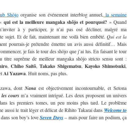
lub Shôjo
organise son événement interblog annuel,
la semaine
qui est la meilleure mangaka shôjo et pourquoi?
 «
» Quand
inviter à y participer, je n’ai pas osé décliner, malgré ma
ste sujet. Et de fait, maintenant me voilà bien embêté.
Qui est la
t pourrais-je prétendre émettre un avis aussi définitif…
Mais
ommencer, je fais le tour des shôjo que j’ai lus. En faisant le tour
au titre suprême de meilleur mangaka shôjo stricto sensu sont :
hiro
Chiho Saitô
Takako Shigematsu
Kayoko
Shimotsuki
,
,
,
,
Ai
Yazawa
et
. Huit noms, pas plus.
Yazawa, dont
Nana
est objectivement incontournable, et Setona
 les cours
m’a vraiment intrigué. Les deux proposent un univers
t dans les premiers tomes, un peu moins plus tard. Le problème
 aussi le trait léger et délicat de Rihito Takarai dans
Welcome to
i dans son boy’s love
Seven Days
– mais pour faire un podium, ça