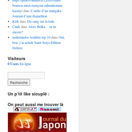
https://piskovaninavse.cz/srovnani-
bonusu-mezi-ruznymi-zahranicnimi-
kasiny/
dans
L’enfer d’un mangaka :
Journal d’une disparition
Kirk
dans
Du sang sur la toile
Clark
dans
Alors Belka… tu lis
encore?
nederlandse wedden top 10
dans
Oui,
bon, j’ai acheté Saint Seiya Edition
Deluxe.
Visiteurs
0 Users
En ligne
Un p’tit like siouplé :
On peut aussi me trouver là