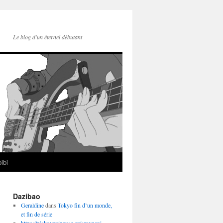
Le blog d'un éternel débutant
ibi
Dazibao
Geraldine
dans
Tokyo fin d’un monde,
et fin de série