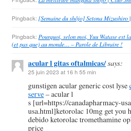
Pingback:
[Semaine du shôjo] Setona Mizushiro
Pingback:
Pourquoi, selon moi, Yuu Watase est l
(et pas que) au monde… – Parole de Libraire !
acular l gitas oftalmicas/
says:
25 juin 2023 at 16 h 55 min
gunstigen acular generic cost lyse
serve
– acular l
s [url=https://canadapharmacy-us
usa.html]ketorolac 10mg get you h
debido ketorolac tromethamine op
price