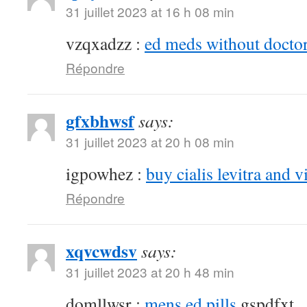
31 juillet 2023 at 16 h 08 min
vzqxadzz :
ed meds without doctor
Répondre
gfxbhwsf
says:
31 juillet 2023 at 20 h 08 min
igpowhez :
buy cialis levitra and v
Répondre
xqvcwdsv
says:
31 juillet 2023 at 20 h 48 min
domllwsr :
mens ed pills
gspdfxt