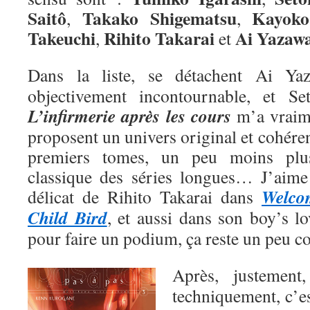
Saitô
Takako Shigematsu
Kayoko
,
,
Takeuchi
Rihito Takarai
Ai
Yazaw
,
et
Dans la liste, se détachent Ai Y
objectivement incontournable, et Se
L’infirmerie après les cours
m’a vraime
proposent un univers original et cohéren
premiers tomes, un peu moins plu
classique des séries longues… J’aime a
Welco
délicat de Rihito Takarai dans
Child Bird
, et aussi dans son boy’s l
pour faire un podium, ça reste un peu 
Après, justemen
techniquement, c’e