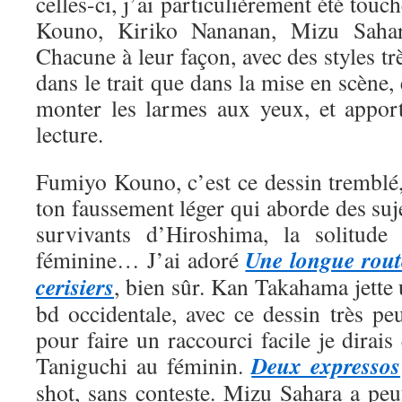
celles-ci, j’ai particulièrement été tou
Kouno, Kiriko Nananan, Mizu Saha
Chacune à leur façon, avec des styles trè
dans le trait que dans la mise en scène, 
monter les larmes aux yeux, et appor
lecture.
Fumiyo Kouno, c’est ce dessin tremblé,
ton faussement léger qui aborde des suje
survivants d’Hiroshima, la solitude 
Une longue rout
féminine… J’ai adoré
cerisiers
, bien sûr. Kan Takahama jette
bd occidentale, avec ce dessin très pe
pour faire un raccourci facile je dirais
Deux expressos
Taniguchi au féminin.
shot, sans conteste. Mizu Sahara a peut