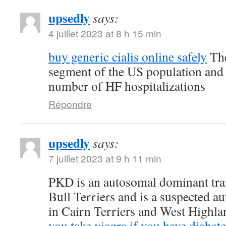
upsedly
says:
4 juillet 2023 at 8 h 15 min
buy generic cialis online safely
The
segment of the US population and 
number of HF hospitalizations
Répondre
upsedly
says:
7 juillet 2023 at 9 h 11 min
PKD is an autosomal dominant trait
Bull Terriers and is a suspected au
in Cairn Terriers and West Highl
you take viagra if you have diabete