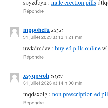
soyzdbyn :
male erection pills
dtlq
Répondre
mppohcfu
says:
31 juillet 2023 at 13 h 21 min
uwkdmdav :
buy ed pills online
wh
Répondre
xsyqpwoh
says:
31 juillet 2023 at 14 h 00 min
mqdsxolg :
non prescription ed pil
Répondre