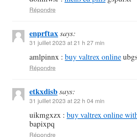
Répondre
enprftax
says:
31 juillet 2023 at 21 h 27 min
amlpinnx :
buy valtrex online
ubgs
Répondre
etkxdisb
says:
31 juillet 2023 at 22 h 04 min
uikmgxzx :
buy valtrex online wit
bapixpq
Répondre