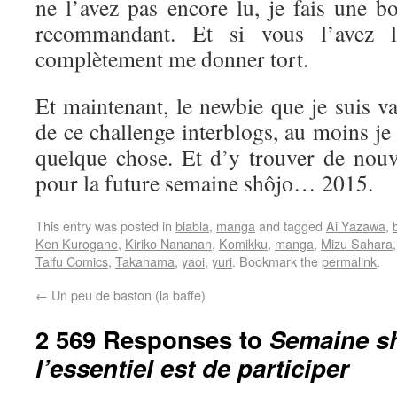
ne l’avez pas encore lu, je fais une b
recommandant. Et si vous l’avez l
complètement me donner tort.
Et maintenant, le newbie que je suis va 
de ce challenge interblogs, au moins je
quelque chose. Et d’y trouver de nouve
pour la future semaine shôjo… 2015.
This entry was posted in
blabla
,
manga
and tagged
Ai Yazawa
,
Ken Kurogane
,
Kiriko Nananan
,
Komikku
,
manga
,
Mizu Sahara
Taifu Comics
,
Takahama
,
yaoi
,
yuri
. Bookmark the
permalink
.
←
Un peu de baston (la baffe)
2 569 Responses to
Semaine sh
l’essentiel est de participer