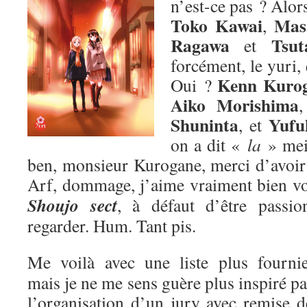
n’est-ce pas ? Alors
Toko Kawai
Mas
,
Ragawa
Tsut
et
forcément, le yuri,
Kenn Kuro
Oui ?
Aiko Morishima
Shuninta
Yufu
, et
on a dit «
la
» me
ben, monsieur Kurogane, merci d’avoir p
Arf, dommage, j’aime vraiment bien v
Shoujo sect
, à défaut d’être passion
regarder. Hum. Tant pis.
Me voilà avec une liste plus fournie
mais je ne me sens guère plus inspiré pa
l’organisation d’un jury avec remise d