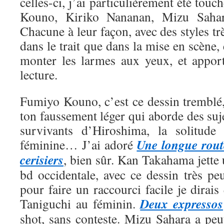
celles-ci, j’ai particulièrement été tou
Kouno, Kiriko Nananan, Mizu Saha
Chacune à leur façon, avec des styles trè
dans le trait que dans la mise en scène, 
monter les larmes aux yeux, et appor
lecture.
Fumiyo Kouno, c’est ce dessin tremblé,
ton faussement léger qui aborde des suje
survivants d’Hiroshima, la solitude 
Une longue rout
féminine… J’ai adoré
cerisiers
, bien sûr. Kan Takahama jette
bd occidentale, avec ce dessin très pe
pour faire un raccourci facile je dirais
Deux expressos
Taniguchi au féminin.
shot, sans conteste. Mizu Sahara a peut