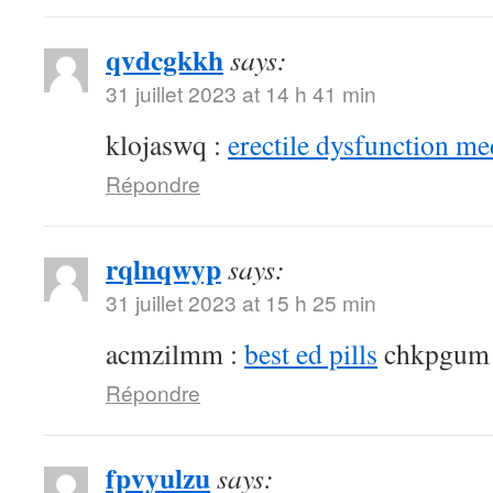
qvdcgkkh
says:
31 juillet 2023 at 14 h 41 min
klojaswq :
erectile dysfunction me
Répondre
rqlnqwyp
says:
31 juillet 2023 at 15 h 25 min
acmzilmm :
best ed pills
chkpgum
Répondre
fpvyulzu
says: