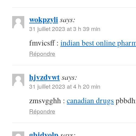
wokpzyli
says:
31 juillet 2023 at 3 h 39 min
fmvicsff :
indian best online phar
Répondre
hjvzdvwt
says:
31 juillet 2023 at 4 h 20 min
zmsvgghh :
canadian drugs
pbbdh
Répondre
gbjdyolp
says: