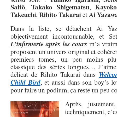
Saitô
Takako Shigematsu
Kayoko
,
,
Takeuchi
Rihito Takarai
Ai
Yazaw
,
et
Dans la liste, se détachent Ai Y
objectivement incontournable, et Se
L’infirmerie après les cours
m’a vraime
proposent un univers original et cohéren
premiers tomes, un peu moins plu
classique des séries longues… J’aime a
Welco
délicat de Rihito Takarai dans
Child Bird
, et aussi dans son boy’s l
pour faire un podium, ça reste un peu 
Après, justemen
techniquement, c’e