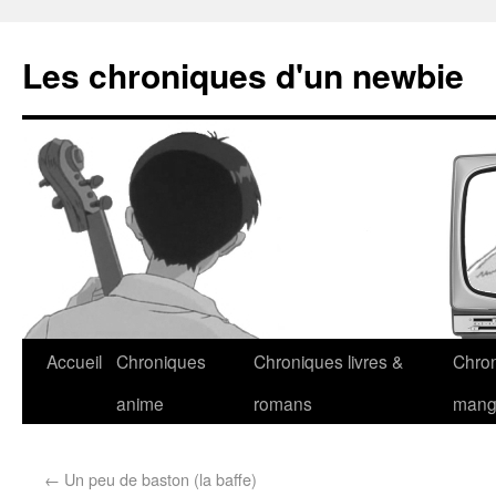
Les chroniques d'un newbie
Accueil
Chroniques
Chroniques livres &
Chro
anime
romans
man
←
Un peu de baston (la baffe)