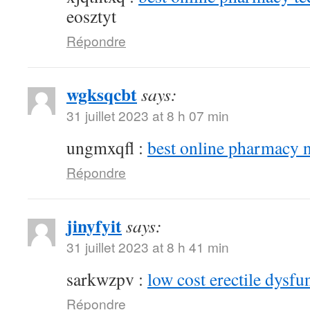
eosztyt
Répondre
wgksqcbt
says:
31 juillet 2023 at 8 h 07 min
ungmxqfl :
best online pharmacy 
Répondre
jinyfyit
says:
31 juillet 2023 at 8 h 41 min
sarkwzpv :
low cost erectile dysfu
Répondre