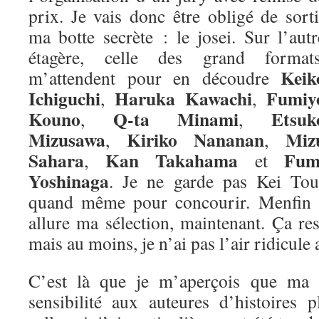
prix. Je vais donc être obligé de sorti
ma botte secrète : le josei. Sur l’autr
étagère, celle des grand formats
Keik
m’attendent pour en découdre
Ichiguchi
Haruka Kawachi
Fumiy
,
,
Kouno
Q-ta Minami
Etsuk
,
,
Mizusawa
Kiriko Nananan
Miz
,
,
Sahara
Kan Takahama
Fum
,
et
Yoshinaga
. Je ne garde pas Kei Tou
quand même pour concourir. Menfin vo
allure ma sélection, maintenant. Ça re
mais au moins, je n’ai pas l’air ridicule 
C’est là que je m’aperçois que ma m
sensibilité aux auteures d’histoires 