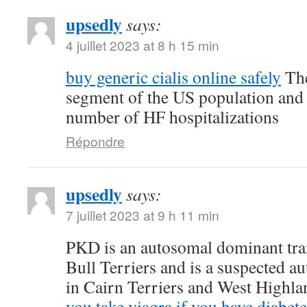
upsedly
says:
4 juillet 2023 at 8 h 15 min
buy generic cialis online safely
The
segment of the US population and 
number of HF hospitalizations
Répondre
upsedly
says:
7 juillet 2023 at 9 h 11 min
PKD is an autosomal dominant trait
Bull Terriers and is a suspected au
in Cairn Terriers and West Highl
you take viagra if you have diabete