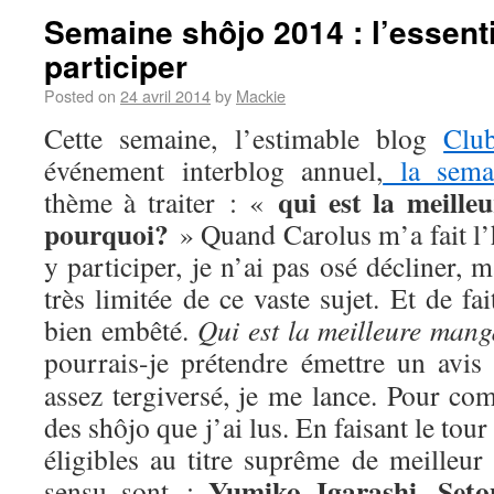
Semaine shôjo 2014 : l’essenti
participer
Posted on
24 avril 2014
by
Mackie
Cette semaine, l’estimable blog
Clu
événement interblog annuel,
la sema
qui est la meill
thème à traiter : «
pourquoi?
» Quand Carolus m’a fait l’
y participer, je n’ai pas osé décliner,
très limitée de ce vaste sujet. Et de fa
bien embêté.
Qui est la meilleure man
pourrais-je prétendre émettre un avis
assez tergiversé, je me lance. Pour com
des shôjo que j’ai lus. En faisant le tou
éligibles au titre suprême de meilleur
Yumiko Igarashi
Seto
sensu sont :
,