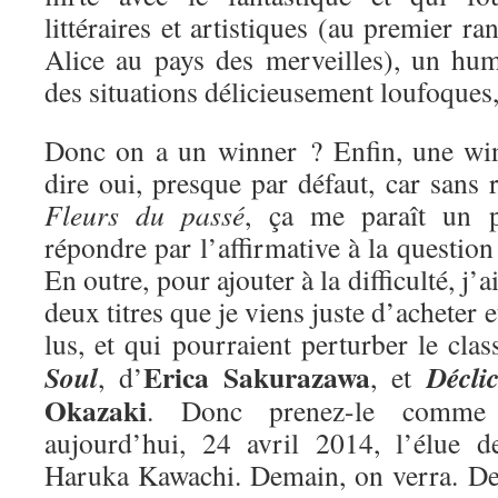
littéraires et artistiques (au premier ra
Alice au pays des merveilles), un hum
des situations délicieusement loufoques
Donc on a un winner ? Enfin, une win
dire oui, presque par défaut, car sans r
Fleurs du passé
, ça me paraît un 
répondre par l’affirmative à la questio
En outre, pour ajouter à la difficulté, j’
deux titres que je viens juste d’acheter e
lus, et qui pourraient perturber le cla
Erica Sakurazawa
Soul
Décli
, d’
, et
Okazaki
. Donc prenez-le comme 
aujourd’hui, 24 avril 2014, l’élue 
Haruka Kawachi. Demain, on verra. De 