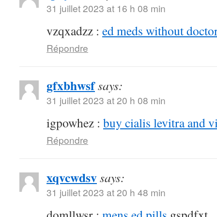
31 juillet 2023 at 16 h 08 min
vzqxadzz :
ed meds without doctor
Répondre
gfxbhwsf
says:
31 juillet 2023 at 20 h 08 min
igpowhez :
buy cialis levitra and v
Répondre
xqvcwdsv
says:
31 juillet 2023 at 20 h 48 min
domllwsr :
mens ed pills
gspdfxt