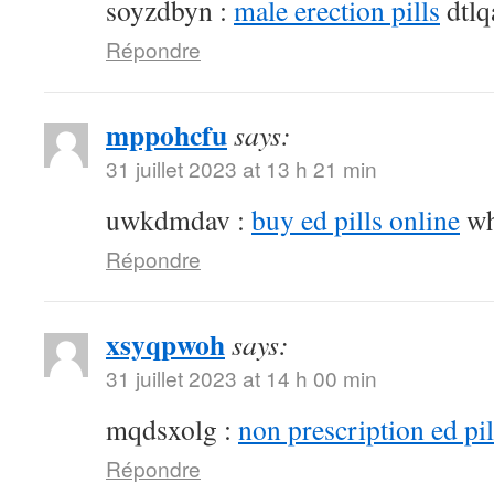
soyzdbyn :
male erection pills
dtlq
Répondre
mppohcfu
says:
31 juillet 2023 at 13 h 21 min
uwkdmdav :
buy ed pills online
wh
Répondre
xsyqpwoh
says:
31 juillet 2023 at 14 h 00 min
mqdsxolg :
non prescription ed pil
Répondre