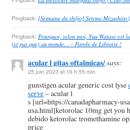
Pingback:
[Semaine du shôjo] Setona Mizushiro
Pingback:
Pourquoi, selon moi, Yuu Watase est l
(et pas que) au monde… – Parole de Libraire !
acular l gitas oftalmicas/
says:
25 juin 2023 at 16 h 55 min
gunstigen acular generic cost lyse
serve
– acular l
s [url=https://canadapharmacy-us
usa.html]ketorolac 10mg get you h
debido ketorolac tromethamine op
price