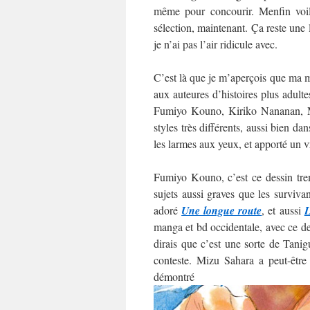
même pour concourir. Menfin voilà
sélection, maintenant. Ça reste une
je n’ai pas l’air ridicule avec.
C’est là que je m’aperçois que ma mo
aux auteures d’histoires plus adultes
Fumiyo Kouno, Kiriko Nananan, M
styles très différents, aussi bien da
les larmes aux yeux, et apporté un v
Fumiyo Kouno, c’est ce dessin trem
sujets aussi graves que les surviva
adoré
Une longue route
, et aussi
L
manga et bd occidentale, avec ce des
dirais que c’est une sorte de Tani
conteste. Mizu Sahara a peut-être
démo