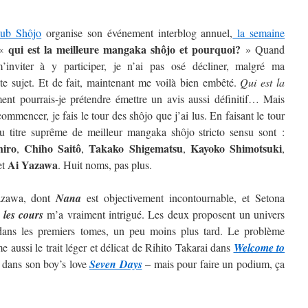
lub Shôjo
organise son événement interblog annuel,
la semaine
qui est la meilleure mangaka shôjo et pourquoi?
 «
» Quand
inviter à y participer, je n’ai pas osé décliner, malgré ma
ste sujet. Et de fait, maintenant me voilà bien embêté.
Qui est la
t pourrais-je prétendre émettre un avis aussi définitif…
Mais
ommencer, je fais le tour des shôjo que j’ai lus. En faisant le tour
au titre suprême de meilleur mangaka shôjo stricto sensu sont :
hiro
Chiho Saitô
Takako Shigematsu
Kayoko
Shimotsuki
,
,
,
,
Ai
Yazawa
et
. Huit noms, pas plus.
Yazawa, dont
Nana
est objectivement incontournable, et Setona
 les cours
m’a vraiment intrigué. Les deux proposent un univers
t dans les premiers tomes, un peu moins plus tard. Le problème
 aussi le trait léger et délicat de Rihito Takarai dans
Welcome to
i dans son boy’s love
Seven Days
– mais pour faire un podium, ça