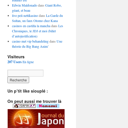
Hideko Ise
Edwin Maldonado
dans
Giant Robo,
géant, et beau
live peli nettikasino
dans
La Garde du
Sultan, un faux Otomo chez Kana
casinos en castilla la mancha
dans
Les
Chroniques, le JDJ et moi (billet
d’autojustification)
casino met vip behandeling
dans
Une
théorie du Big Bang Anim’
Visiteurs
207 Users
En ligne
Un p’tit like siouplé :
On peut aussi me trouver là