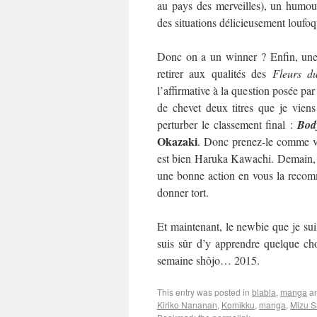
au pays des merveilles), un humour
des situations délicieusement loufo
Donc on a un winner ? Enfin, une 
retirer aux qualités des
Fleurs d
l’affirmative à la question posée par
de chevet deux titres que je viens
perturber le classement final :
Bod
Okazaki
. Donc prenez-le comme vo
est bien Haruka Kawachi. Demain, on
une bonne action en vous la recom
donner tort.
Et maintenant, le newbie que je suis
suis sûr d’y apprendre quelque cho
semaine shôjo… 2015.
This entry was posted in
blabla
,
manga
an
Kiriko Nananan
,
Komikku
,
manga
,
Mizu S