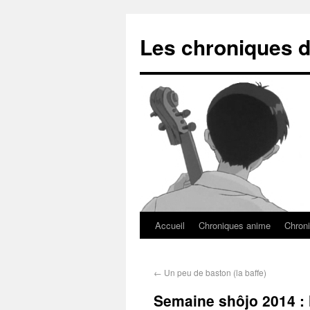
Les chroniques d
Accueil
Chroniques anime
Chroni
←
Un peu de baston (la baffe)
Semaine shôjo 2014 : l