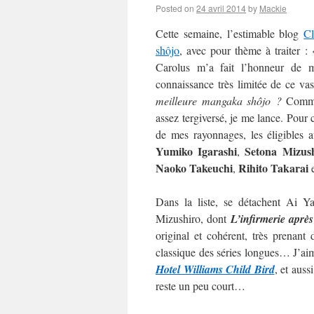
Posted on
24 avril 2014
by
Mackie
Cette semaine, l’estimable blog
C
shôjo
, avec pour thème à traiter :
Carolus m’a fait l’honneur de m’
connaissance très limitée de ce va
meilleure mangaka shôjo ?
Commen
assez tergiversé, je me lance. Pour c
de mes rayonnages, les éligibles 
Yumiko Igarashi
Setona Mizus
,
Naoko
Takeuchi
Rihito Takarai
,
Dans la liste, se détachent Ai 
Mizushiro, dont
L’infirmerie après
original et cohérent, très prenan
classique des séries longues… J’aime
Hotel Williams Child Bird
, et auss
reste un peu court…