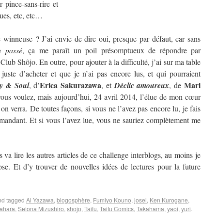
 pince-sans-rire et
ques, etc, etc…
winneuse ? J’ai envie de dire oui, presque par défaut, car sans
u passé
, ça me paraît un poil présomptueux de répondre par
 Club Shôjo. En outre, pour ajouter à la difficulté, j’ai sur ma table
 juste d’acheter et que je n’ai pas encore lus, et qui pourraient
Erica Sakurazawa
Mari
y & Soul
, d’
, et
Déclic amoureux
, de
us voulez, mais aujourd’hui, 24 avril 2014, l’élue de mon cœur
 verra. De toutes façons, si vous ne l’avez pas encore lu, je fais
mandant. Et si vous l’avez lue, vous ne sauriez complètement me
 va lire les autres articles de ce challenge interblogs, au moins je
se. Et d’y trouver de nouvelles idées de lectures pour la future
d tagged
Ai Yazawa
,
blogosphère
,
Fumiyo Kouno
,
josei
,
Ken Kurogane
,
ahara
,
Setona Mizushiro
,
shojo
,
Taifu
,
Taifu Comics
,
Takahama
,
yaoi
,
yuri
.