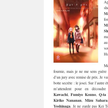
Ap
sh
Ma
fo
M
Sh
ma
au
vo
Hu
Me
fournie, mais je ne me sens guère p
d’un jury avec remise de prix. Je va
botte secrète : le josei. Sur l’autre 
m’attendent pour en découdr
Kawachi
Fumiyo Kouno
Q-ta
,
,
Kiriko Nananan
Mizu Sahara
,
Yoshinaga
. Je ne garde pas Kei T