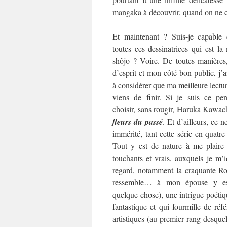
mangaka à découvrir, quand on ne co
Et maintenant ? Suis-je capable 
toutes ces dessinatrices qui est l
shôjo ? Voire. De toutes manières
d’esprit et mon côté bon public, j’
à considérer que ma meilleure lecture
viens de finir. Si je suis ce pen
choisir, sans rougir, Haruka Kawac
fleurs du passé
. Et d’ailleurs, ce ne
immérité, tant cette série en quat
Tout y est de nature à me plaire
touchants et vrais, auxquels je m’i
regard, notamment la craquante Rok
ressemble… à mon épouse y es
quelque chose), une intrigue poétiqu
fantastique et qui fourmille de référ
artistiques (au premier rang desquel