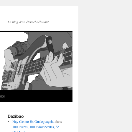
Le blog d'un éternel débutant
ibi
Dazibao
Hay Casino En Gualeguaychú
dans
1000 vents, 1000 violoncelles, de