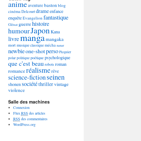
anime
baston
aventure
blog
drame
enfance
cinéma
Delcourt
fantastique
enquête
Evangelion
histoire
guerre
Glénat
Japon
humour
Kana
manga
livre
mangaka
mécha
mort
musique classique
nanar
newbie
perso
one-shot
Picquier
psychologique
poétique
polar
politique
que c'est beau
roman
robots
réalisme
romance
rêve
seinen
science-fiction
société
thriller
vintage
shonen
violence
Salle des machines
Connexion
Flux
RSS
des articles
RSS
des commentaires
WordPress.org