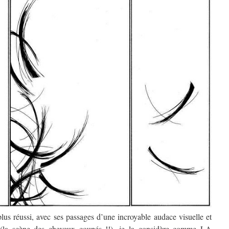
plus réussi, avec ses passages d’une incroyable audace visuelle et
se (la scène des cheveux coupés !!), je la considère comme LA