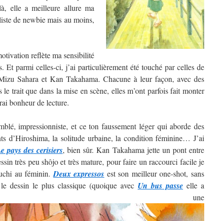
, elle a meilleure allure ma
 liste de newbie mais au moins,
tivation reflète ma sensibilité
. Et parmi celles-ci, j’ai particulièrement été touché par celles de
izu Sahara et Kan Takahama. Chacune à leur façon, avec des
ns le trait que dans la mise en scène, elles m’ont parfois fait monter
rai bonheur de lecture.
blé, impressionniste, et ce ton faussement léger qui aborde des
nts d’Hiroshima, la solitude urbaine, la condition féminine… J’ai
e pays des cerisiers
, bien sûr. Kan Takahama jette un pont entre
sin très peu shôjo et très mature, pour faire un raccourci facile je
guchi au féminin.
Deux expressos
est son meilleur one-shot, sans
 le dessin le plus classique (quoique avec
Un bus passe
elle a
ntré une