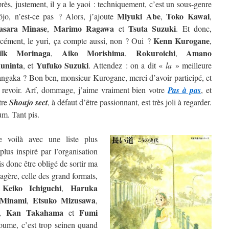
rès, justement, il y a le yaoi : techniquement, c’est un sous-genre
Miyuki Abe
Toko Kawai
ôjo, n’est-ce pas ? Alors, j’ajoute
,
,
sara Minase
Marimo Ragawa
Tsuta Suzuki
,
et
. Et donc,
Kenn Kurogane
rcément, le yuri, ça compte aussi, non ? Oui ?
,
ilk Morinaga
Aiko Morishima
Rokuroichi
Amano
,
,
,
uninta
Yufuko Suzuki
, et
. Attendez : on a dit «
la
» meilleure
ngaka ? Bon ben, monsieur Kurogane, merci d’avoir participé, et
 revoir. Arf, dommage, j’aime vraiment bien votre
Pas à pas
, et
tre
Shoujo sect
, à défaut d’être passionnant, est très joli à regarder.
m. Tant pis.
 voilà avec une liste plus
lus inspiré par l’organisation
is donc être obligé de sortir ma
étagère, celle des grand formats,
Keiko Ichiguchi
Haruka
e
,
 Minami
Etsuko Mizusawa
,
,
Kan Takahama
Fumi
,
et
oume, c’est trop seinen quand