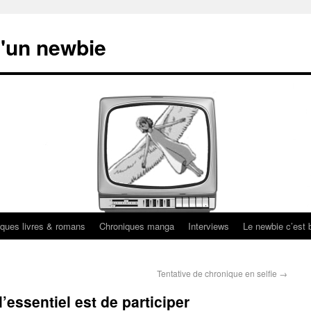
'un newbie
ques livres & romans
Chroniques manga
Interviews
Le newbie c’est b
Tentative de chronique en selfie
→
’essentiel est de participer