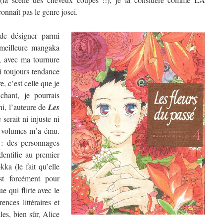
nnaît pas le genre josei.
de désigner parmi
a meilleure mangaka
, avec ma tournure
ai toujours tendance
, c’est celle que je
chant, je pourrais
hi, l’auteure de
Les
 serait ni injuste ni
re volumes m’a ému.
 : des personnages
dentifie au premier
ka (le fait qu’elle
t forcément pour
e qui flirte avec le
ences littéraires et
les, bien sûr, Alice