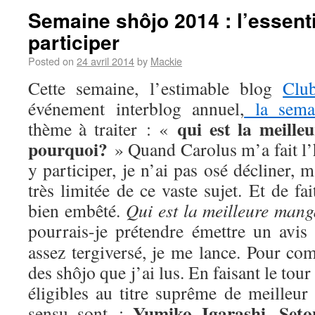
Semaine shôjo 2014 : l’essenti
participer
Posted on
24 avril 2014
by
Mackie
Cette semaine, l’estimable blog
Clu
événement interblog annuel,
la sema
qui est la meill
thème à traiter : «
pourquoi?
» Quand Carolus m’a fait l’
y participer, je n’ai pas osé décliner,
très limitée de ce vaste sujet. Et de fa
bien embêté.
Qui est la meilleure man
pourrais-je prétendre émettre un avis
assez tergiversé, je me lance. Pour com
des shôjo que j’ai lus. En faisant le tou
éligibles au titre suprême de meilleur
Yumiko Igarashi
Seto
sensu sont :
,