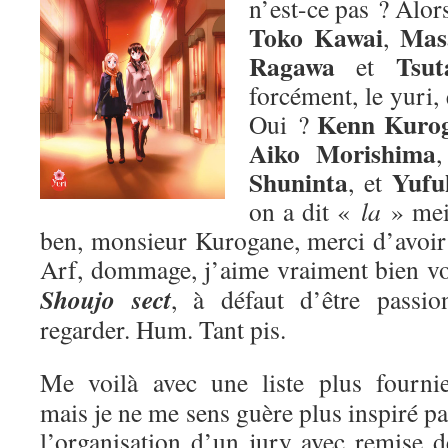
n’est-ce pas ? Alors
Toko Kawai
Mas
,
Ragawa
Tsut
et
forcément, le yuri,
Kenn Kuro
Oui ?
Aiko Morishima
Shuninta
Yufu
, et
on a dit «
la
» me
ben, monsieur Kurogane, merci d’avoir p
Arf, dommage, j’aime vraiment bien v
Shoujo sect
, à défaut d’être passion
regarder. Hum. Tant pis.
Me voilà avec une liste plus fournie
mais je ne me sens guère plus inspiré pa
l’organisation d’un jury avec remise d