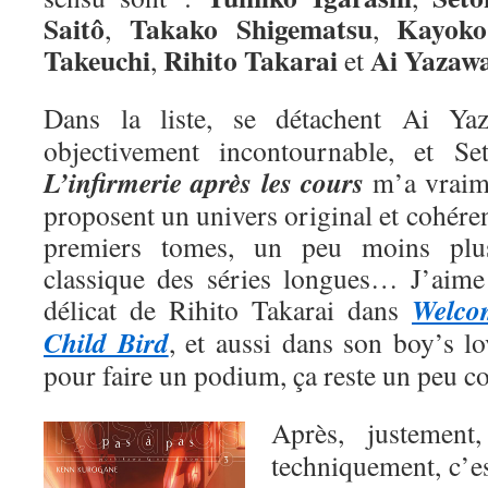
Saitô
Takako Shigematsu
Kayoko
,
,
Takeuchi
Rihito Takarai
Ai
Yazaw
,
et
Dans la liste, se détachent Ai Y
objectivement incontournable, et Se
L’infirmerie après les cours
m’a vraime
proposent un univers original et cohéren
premiers tomes, un peu moins plu
classique des séries longues… J’aime a
Welco
délicat de Rihito Takarai dans
Child Bird
, et aussi dans son boy’s l
pour faire un podium, ça reste un peu 
Après, justemen
techniquement, c’e