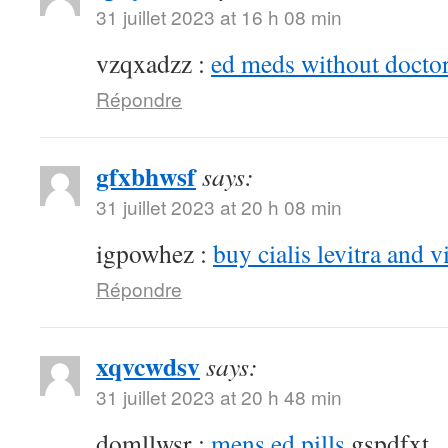
31 juillet 2023 at 16 h 08 min
vzqxadzz :
ed meds without doctor
Répondre
gfxbhwsf
says:
31 juillet 2023 at 20 h 08 min
igpowhez :
buy cialis levitra and v
Répondre
xqvcwdsv
says:
31 juillet 2023 at 20 h 48 min
domllwsr :
mens ed pills
gspdfxt