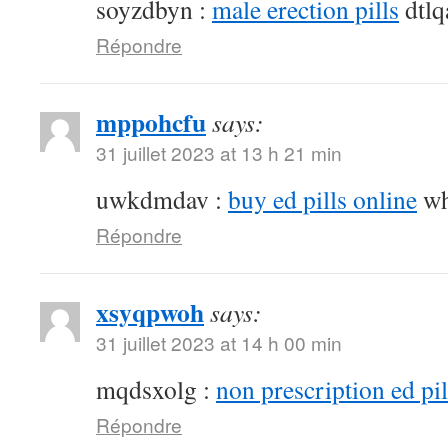
soyzdbyn :
male erection pills
dtlq
Répondre
mppohcfu
says:
31 juillet 2023 at 13 h 21 min
uwkdmdav :
buy ed pills online
wh
Répondre
xsyqpwoh
says:
31 juillet 2023 at 14 h 00 min
mqdsxolg :
non prescription ed pil
Répondre