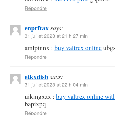
Répondre
enprftax
says:
31 juillet 2023 at 21 h 27 min
amlpinnx :
buy valtrex online
ubgs
Répondre
etkxdisb
says:
31 juillet 2023 at 22 h 04 min
uikmgxzx :
buy valtrex online wit
bapixpq
Répondre