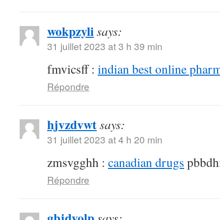
wokpzyli
says:
31 juillet 2023 at 3 h 39 min
fmvicsff :
indian best online phar
Répondre
hjvzdvwt
says:
31 juillet 2023 at 4 h 20 min
zmsvgghh :
canadian drugs
pbbdh
Répondre
gbjdyolp
says: