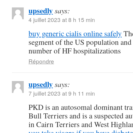
upsedly
says:
4 juillet 2023 at 8 h 15 min
buy generic cialis online safely
The
segment of the US population and 
number of HF hospitalizations
Répondre
upsedly
says:
7 juillet 2023 at 9 h 11 min
PKD is an autosomal dominant trait
Bull Terriers and is a suspected au
in Cairn Terriers and West Highl
you take viagra if you have diabete