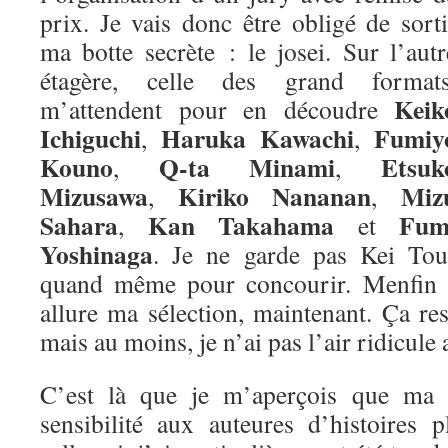
prix. Je vais donc être obligé de sorti
ma botte secrète : le josei. Sur l’autr
étagère, celle des grand formats
Keik
m’attendent pour en découdre
Ichiguchi
Haruka Kawachi
Fumiy
,
,
Kouno
Q-ta Minami
Etsuk
,
,
Mizusawa
Kiriko Nananan
Miz
,
,
Sahara
Kan Takahama
Fum
,
et
Yoshinaga
. Je ne garde pas Kei Tou
quand même pour concourir. Menfin vo
allure ma sélection, maintenant. Ça re
mais au moins, je n’ai pas l’air ridicule 
C’est là que je m’aperçois que ma m
sensibilité aux auteures d’histoires 