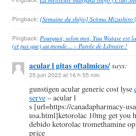
Pingback:
[Semaine du shôjo] Setona Mizushiro
Pingback:
Pourquoi, selon moi, Yuu Watase est l
(et pas que) au monde… – Parole de Libraire !
acular l gitas oftalmicas/
says:
25 juin 2023 at 16 h 55 min
gunstigen acular generic cost lyse
serve
– acular l
s [url=https://canadapharmacy-us
usa.html]ketorolac 10mg get you h
debido ketorolac tromethamine op
price