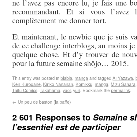
ne l’avez pas encore lu, je fais une b
recommandant. Et si vous l’avez l
complètement me donner tort.
Et maintenant, le newbie que je suis va 
de ce challenge interblogs, au moins je
quelque chose. Et d’y trouver de nouve
pour la future semaine shôjo… 2015.
This entry was posted in
blabla
,
manga
and tagged
Ai Yazawa
,
Ken Kurogane
,
Kiriko Nananan
,
Komikku
,
manga
,
Mizu Sahara
Taifu Comics
,
Takahama
,
yaoi
,
yuri
. Bookmark the
permalink
.
←
Un peu de baston (la baffe)
2 601 Responses to
Semaine sh
l’essentiel est de participer