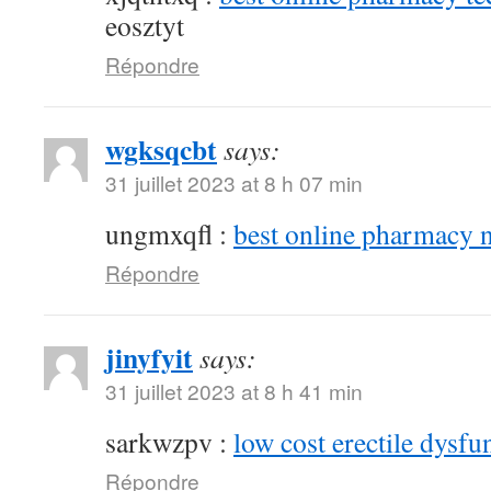
eosztyt
Répondre
wgksqcbt
says:
31 juillet 2023 at 8 h 07 min
ungmxqfl :
best online pharmacy 
Répondre
jinyfyit
says:
31 juillet 2023 at 8 h 41 min
sarkwzpv :
low cost erectile dysfu
Répondre