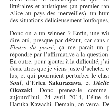
littéraires et artistiques (au premier ra
Alice au pays des merveilles), un hum
des situations délicieusement loufoques
Donc on a un winner ? Enfin, une win
dire oui, presque par défaut, car sans r
Fleurs du passé
, ça me paraît un 
répondre par l’affirmative à la questio
En outre, pour ajouter à la difficulté, j’
deux titres que je viens juste d’acheter e
lus, et qui pourraient perturber le cla
Erica Sakurazawa
Soul
Décli
, d’
, et
Okazaki
. Donc prenez-le comme 
aujourd’hui, 24 avril 2014, l’élue 
Haruka Kawachi. Demain, on verra. De 