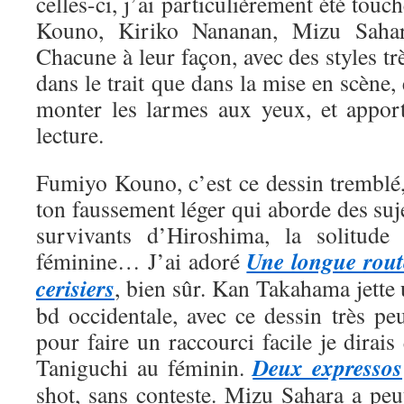
celles-ci, j’ai particulièrement été tou
Kouno, Kiriko Nananan, Mizu Saha
Chacune à leur façon, avec des styles trè
dans le trait que dans la mise en scène, 
monter les larmes aux yeux, et appor
lecture.
Fumiyo Kouno, c’est ce dessin tremblé,
ton faussement léger qui aborde des suje
survivants d’Hiroshima, la solitude 
Une longue rout
féminine… J’ai adoré
cerisiers
, bien sûr. Kan Takahama jette
bd occidentale, avec ce dessin très pe
pour faire un raccourci facile je dirais
Deux expressos
Taniguchi au féminin.
shot, sans conteste. Mizu Sahara a peut