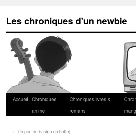
Les chroniques d'un newbie
Accueil
Chroniques
Chroniques livres &
Chro
anime
romans
man
←
Un peu de baston (la baffe)