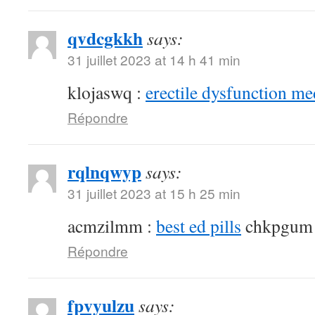
qvdcgkkh
says:
31 juillet 2023 at 14 h 41 min
klojaswq :
erectile dysfunction me
Répondre
rqlnqwyp
says:
31 juillet 2023 at 15 h 25 min
acmzilmm :
best ed pills
chkpgum
Répondre
fpvyulzu
says: