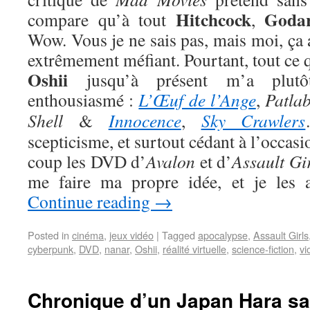
Hitchcock
Goda
compare qu’à tout
,
Wow. Vous je ne sais pas, mais moi, ça
extrêmement méfiant. Pourtant, tout ce 
Oshii
jusqu’à présent m’a plutôt
enthousiasmé :
L’Œuf de l’Ange
,
Patla
Shell
&
Innocence
,
Sky Crawlers
scepticisme, et surtout cédant à l’occas
coup les DVD d’
Avalon
et d’
Assault Gi
me faire ma propre idée, et je les a
Continue reading
→
Posted in
cinéma
,
jeux vidéo
|
Tagged
apocalypse
,
Assault Girls
cyberpunk
,
DVD
,
nanar
,
Oshii
,
réalité virtuelle
,
science-fiction
,
vi
Chronique d’un Japan Hara s