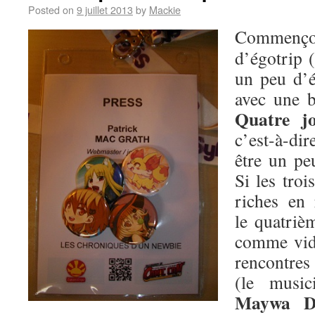
Posted on
9 juillet 2013
by
Mackie
Commen
d’égotrip 
un peu d’é
avec une b
Quatre j
c’est-à-dire
être un p
Si les troi
riches en 
le quatrièm
comme vid
rencontres 
(le music
Maywa D