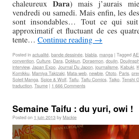
Dara
chaleureux
) mais j’aurais mie
vendredi ou samedi. Mais enfin, les des
sont insondables… Tout ce qui suit
approximatif et fluctuant de ces quatr
tente…
Continue reading
→
Posted in
actualité
,
bande dessinée
,
blabla
,
manga
|
Tagged
A
convention
,
Culture
,
Dara
,
Dokkun
,
Doraemon
,
doujin
,
Doujinsp
interview
,
Japan Expo
,
Journal Du Japon
,
journalisme
,
Kabuki
,
K
Komikku
,
Mamiya Takizaki
,
Mata-web
,
newbie
,
Ototo
,
Paris
,
pre
Soleil Manga
,
Spice & Wolf
,
Taifu
,
Taifu Comics
,
Taiko
,
Tenshi 
traduction
,
Tsume
|
1 666 Comments
Semaine Taifu : du yuri, owi !
Posted on
1 juin 2013
by
Mackie