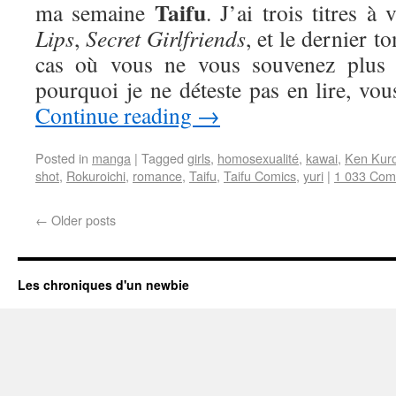
Taifu
ma semaine
. J’ai trois titres à
Lips
,
Secret Girlfriends
, et le dernier 
cas où vous ne vous souvenez plus c
pourquoi je ne déteste pas en lire, vou
Continue reading
→
Posted in
manga
|
Tagged
girls
,
homosexualité
,
kawai
,
Ken Kur
shot
,
Rokuroichi
,
romance
,
Taifu
,
Taifu Comics
,
yuri
|
1 033 Co
←
Older posts
Les chroniques d'un newbie