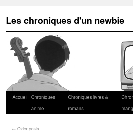
Les chroniques d'un newbie
Accueil
Chroniques
Chroniques livres &
Chro
anime
romans
man
←
Older posts