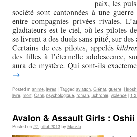
paix, les pul
société sont cantonnées à une guerre
entre compagnies privées rivales. L’
gladiateurs est le ciel, où les pilotes 
se livrent à des duels sans pitié, sur des
Certains de ces pilotes, appelés
kildre
des filles à l’éternelle adolescence, s
aura de mystère. Qui sont-ils exactem
→
Posted in
anime
,
livres
|
Tagged
aviation
,
Glénat
,
guerre
,
Hirosh
livre
,
mort
,
Oshii
,
psychologique
,
roman
,
uchronie
,
violence
|
1 
Avalon & Assault Girls : Oshii 
Posted on
27 juillet 2013
by
Mackie