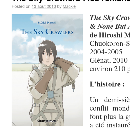
Posted on
13 août 2013
by
Mackie
The Sky Craw
&
None But 
de Hiroshi 
Chuokoron-
2004-2005
Glénat, 2010
environ 210 
L’histoire :
Un demi-siè
conflit mond
font plus la 
a été instaur