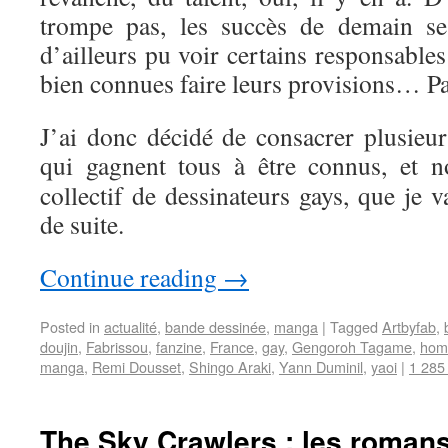
trompe pas, les succès de demain se 
d’ailleurs pu voir certains responsable
bien connues faire leurs provisions… P
J’ai donc décidé de consacrer plusieurs 
qui gagnent tous à être connus, et
collectif de dessinateurs gays, que je v
de suite.
Continue reading
→
Posted in
actualité
,
bande dessinée
,
manga
|
Tagged
Artbyfab
,
doujin
,
Fabrissou
,
fanzine
,
France
,
gay
,
Gengoroh Tagame
,
hom
manga
,
Remi Dousset
,
Shingo Araki
,
Yann Duminil
,
yaoi
|
1 285
The Sky Crawlers : les roman