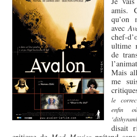
Je vais
amis. 
qu’on m
avec
Av
chef-d
ultime 
de tran
l’animat
Mais al
me sui
critique
le correc
enfin 
‘dithyram
disait 
critique de
Mad Movies
prétend sans 