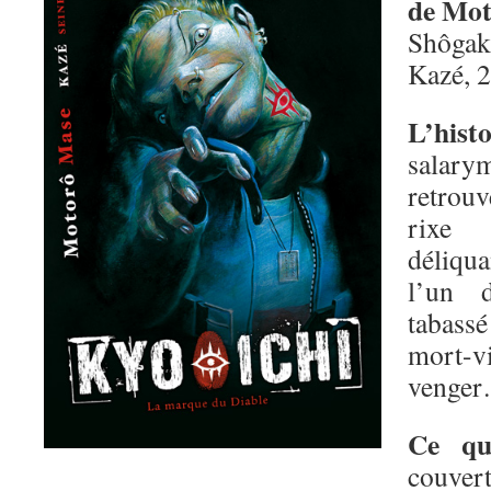
de Mo
Shôgak
Kazé, 
L’hist
salary
retrouv
rixe
déliqua
l’un d
tabassé
mort
venge
Ce qu
couvert