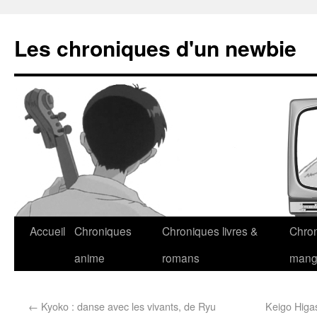
Les chroniques d'un newbie
Accueil
Chroniques
Chroniques livres &
Chro
anime
romans
man
←
Kyoko : danse avec les vivants, de Ryu
Keigo Higa