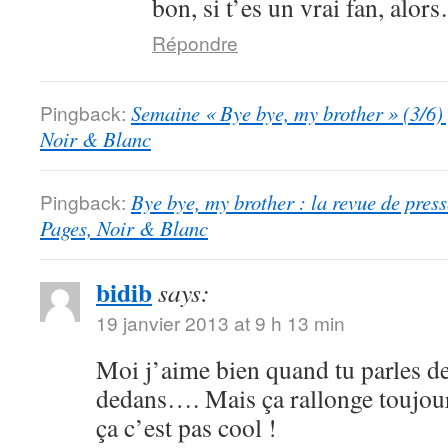
bon, si t’es un vrai fan, alor
Répondre
Pingback:
Semaine « Bye bye, my brother » (3/6)
Noir & Blanc
Pingback:
Bye bye, my brother : la revue de pres
Pages, Noir & Blanc
bidib
says:
19 janvier 2013 at 9 h 13 min
Moi j’aime bien quand tu parles de
dedans…. Mais ça rallonge toujour
ça c’est pas cool !