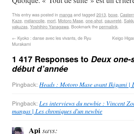
This entry was posted in
manga
and tagged
2013
,
boxe
,
Caster
Kaze
,
mélancolie
,
mort
,
Motoro Mase
,
one-shot
,
pauvreté
,
Sakk
yakuzas
,
Yoshihiro Yanagawa
. Bookmark the
permalink
.
←
Kyoko : danse avec les vivants, de Ryu
Keigo Higa
Murakami
1 417 Responses to
Deux one-
début d’année
Pingback:
Heads : Motoro Mase avant Ikigami | 
Pingback:
Les interviews du newbie : Vincent Zo
mangas | Les chroniques d'un newbie
Api
says: