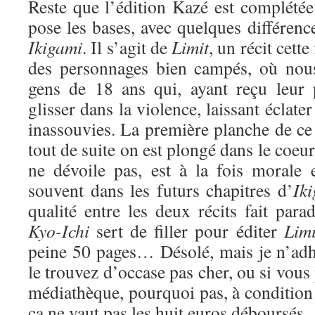
Reste que l’édition Kazé est complétée
pose les bases, avec quelques différenc
Ikigami
. Il s’agit de
Limit
, un récit cette
des personnages bien campés, où nou
gens de 18 ans qui, ayant reçu leur 
glisser dans la violence, laissant éclater
inassouvies. La première planche de ce r
tout de suite on est plongé dans le coeur 
ne dévoile pas, est à la fois morale
souvent dans les futurs chapitres d’
Ik
qualité entre les deux récits fait par
Kyo-Ichi
sert de filler pour éditer
Limi
peine 50 pages… Désolé, mais je n’adhè
le trouvez d’occase pas cher, ou si vou
médiathèque, pourquoi pas, à condition 
ça ne vaut pas les huit euros déboursés.