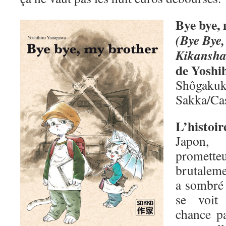
Bye bye,
(Bye Bye,
Kikansha
de Yoshi
Shôgakuk
Sakka/Ca
L’histoi
Japon,
prometteu
brutaleme
a sombré
se voit 
chance pa