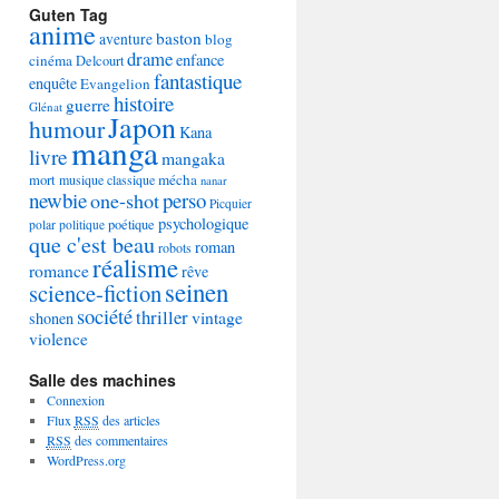
Guten Tag
anime
baston
aventure
blog
drame
enfance
cinéma
Delcourt
fantastique
enquête
Evangelion
histoire
guerre
Glénat
Japon
humour
Kana
manga
livre
mangaka
mécha
mort
musique classique
nanar
newbie
perso
one-shot
Picquier
psychologique
poétique
polar
politique
que c'est beau
roman
robots
réalisme
romance
rêve
seinen
science-fiction
société
thriller
vintage
shonen
violence
Salle des machines
Connexion
Flux
RSS
des articles
RSS
des commentaires
WordPress.org