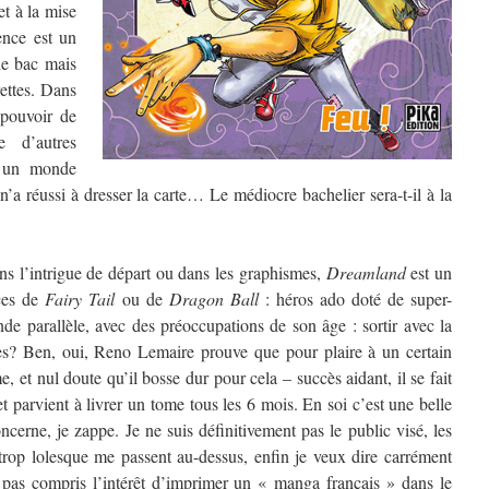
et à la mise
nce est un
 le bac mais
ettes. Dans
 pouvoir de
e d’autres
 un monde
a réussi à dresser la carte… Le médiocre bachelier sera-t-il à la
ns l’intrigue de départ ou dans les graphismes,
Dreamland
est un
aces de
Fairy Tail
ou de
Dragon Ball
: héros ado doté de super-
e parallèle, avec des préoccupations de son âge : sortir avec la
après? Ben, oui, Reno Lemaire prouve que pour plaire à un certain
me, et nul doute qu’il bosse dur pour cela – succès aidant, il se fait
et parvient à livrer un tome tous les 6 mois. En soi c’est une belle
erne, je zappe. Je ne suis définitivement pas le public visé, les
 trop lolesque me passent au-dessus, enfin je veux dire carrément
ai pas compris l’intérêt d’imprimer un « manga français » dans le