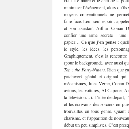
Hall. Le maire et le chef de la poli
minimiser l’évènement, alors qu’ils 
moyens conventionnels ne permet
faire face. Leur seul espoir : appele
et son assistant Arthur Conan Do
confier une arme secrète : une
Ce que j’en pense :
papier…
quell
le style, les idées, les person
Graphiquement, c’est la rencontr
(pour le background), avec aussi q
Ten : the Forty-Niners
. Rien que ça
patchwork génial et original qui 
mécanismes, Jules Verne, Conan Doy
avions, les voitures, Al Capone, A
la télévision…). L’idée de départ, 
et les écrivains des sorciers en pui
trouvailles en tous genre. Quant 
charisme, et l’apparition de nouveau
début un peu simplistes. C’est pres