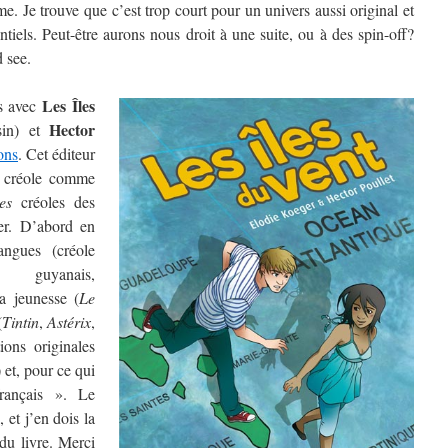
e. Je trouve que c’est trop court pour un univers aussi original et
tiels. Peut-être aurons nous droit à une suite, ou à des spin-off?
d see.
Les Îles
s avec
Hector
sin) et
ons
. Cet éditeur
e créole comme
les
créoles des
er. D’abord en
angues (créole
, guyanais,
a jeunesse (
Le
(
Tintin
,
Astérix
,
ions originales
 et, pour ce qui
rançais ». Le
, et j’en dois la
du livre. Merci