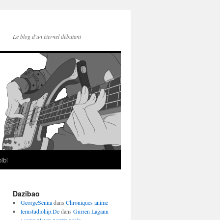
Le blog d'un éternel débutant
ibi
Dazibao
GeorgeSenna
dans
Chroniques anime
lernstudiohip.De
dans
Gurren Lagann