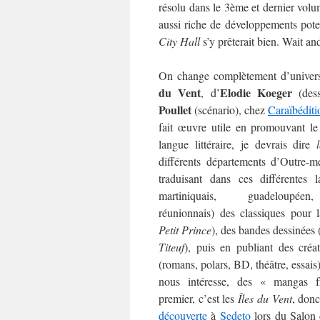
résolu dans le 3ème et dernier volum
aussi riche de développements poten
City Hall
s’y prêterait bien. Wait an
On change complètement d’univer
du Vent
Elodie Koeger
, d’
(des
Poullet
(scénario), chez
Caraïbéditi
fait œuvre utile en promouvant l
langue littéraire, je devrais dire
différents départements d’Outre-m
traduisant dans ces différentes l
martiniquais, guadeloupéen
réunionnais) des classiques pour l
Petit Prince
), des bandes dessinées 
Titeuf
), puis en publiant des créat
(romans, polars, BD, théâtre, essais)
nous intéresse, des « mangas f
premier, c’est les
Îles du Vent
, donc
découverte
à
Sedeto
lors du Salon 