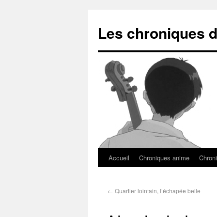
Les chroniques d
Accueil
Chroniques anime
Chroni
←
Quartier lointain, l’échapée belle