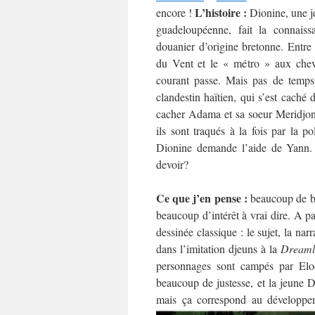
L’histoire :
encore !
Dionine, une j
guadeloupéenne, fait la connais
douanier d’origine bretonne. Entre l
du Vent et le « métro » aux chev
courant passe. Mais pas de temps
clandestin haïtien, qui s’est caché 
cacher Adama et sa soeur Meridjonne
ils sont traqués à la fois par la p
Dionine demande l’aide de Yann. M
devoir?
Ce que j’en pense :
beaucoup de bie
beaucoup d’intérêt à vrai dire. A pa
dessinée classique : le sujet, la narr
dans l’imitation djeuns à la
Dreaml
personnages sont campés par El
beaucoup de justesse, et la jeune 
mais ça correspond au développeme