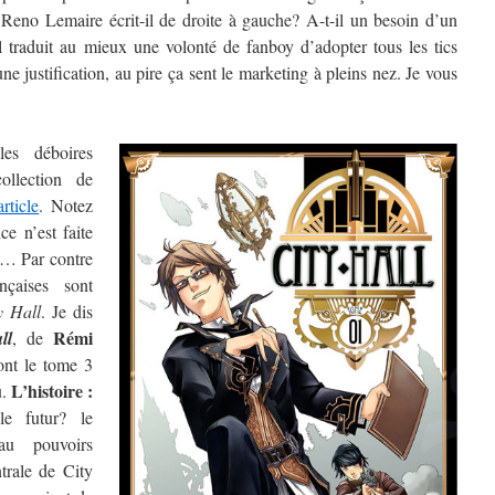
e Reno Lemaire écrit-il de droite à gauche? A-t-il un besoin d’un
il traduit au mieux une volonté de fanboy d’adopter tous les tics
e justification, au pire ça sent le marketing à pleins nez. Je vous
es déboires
llection de
article
. Notez
e n’est faite
ks… Par contre
nçaises sont
y Hall
. Je dis
Rémi
ll
, de
nt le tome 3
L’histoire :
u.
le futur? le
au pouvoirs
trale de City