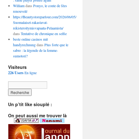
: same player poutre again
William
dans
Ponyo, le conte de fées
renouvelé
https://Beautystoreparlour.com/2026/06/05/miksi-
Suomalaiset-rakastavat-
rekisteroitymisvapaata-Pelaamista/
dans
Tentative de chronique en selfie
beste online casinos mit
handyrechnung
dans
Plus forte que le
sabre : la légende de la femme-
sumotori?
Visiteurs
226 Users
En ligne
Un p’tit like siouplé :
On peut aussi me trouver là