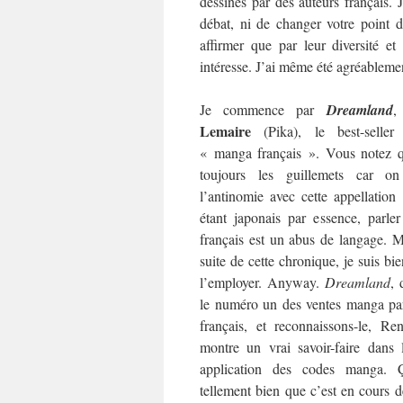
dessinés par des auteurs français. 
débat, ni de changer votre point 
affirmer que par leur diversité et
intéresse. J’ai même été agréablemen
Je commence par
Dreamland
,
Lemaire
(Pika), le best-selle
« manga français ». Vous notez q
toujours les guillemets car o
l’antinomie avec cette appellation
étant japonais par essence, parl
français est un abus de langage. M
suite de cette chronique, je suis bi
l’employer. Anyway.
Dreamland
, 
le numéro un des ventes manga pa
français, et reconnaissons-le, R
montre un vrai savoir-faire dans
application des codes manga. 
tellement bien que c’est en cours d