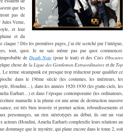
ce essaient de
savent que les
tront pas de
r Jules Verne,
yle, et leur
 plume et du
e claque ! Dès les premières pages, j’ai été scotché par l’intrigue,
nages, tout, quoi. Je ne sais même pas par quoi commencer.
e improbable de
Death Note
(pour le trait) et des
Cités Obscures
uelque chose de
la Ligue des Gentlemen Extraordinaires
et de
Top
. Le terme steampunk est presque trop réducteur pour qualifier ce
pioche dans le 19ème siècle (les costumes, les intérieurs, les
le, Houdini…), dans les années 1920-1930 (les gratte-ciels, les
melia Earhart…) et dans l’époque contemporaine (les ordinateurs,
l’écriture manuelle à la plume est une arme de destruction massive
ssance, est très bien trouvée et permet action, rebondissements et
aux personnages, un rien stéréotypés au début, ils ont un vrai
x acteurs (Houdini, Amelia Earhart) complexifie leurs relations au
que dommage que le mystère, qui plane encore dans le tome 2, soit