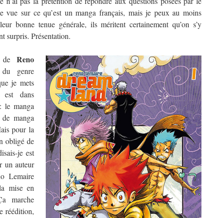
Je n’ai pas la prétention de répondre aux questions posées par le
de vue sur ce qu’est un manga français, mais je peux au moins
 leur bonne tenue générale, ils méritent certainement qu’on s’y
t surpris. Présentation.
Reno
 de
r du genre
ue je mets
n est dans
 : le manga
er de manga
ais pour la
en obligé de
disais-je est
r un auteur
eno Lemaire
 la mise en
Ça marche
e réédition,