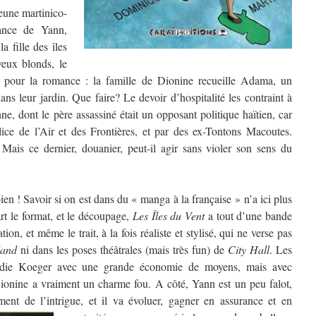
eune martinico-
sance de Yann,
a fille des îles
eux blonds, le
 pour la romance : la famille de Dionine recueille Adama, un
dans leur jardin. Que faire? Le devoir d’hospitalité les contraint à
, dont le père assassiné était un opposant politique haïtien, car
olice de l’Air et des Frontières, et par des ex-Tontons Macoutes.
ais ce dernier, douanier, peut-il agir sans violer son sens du
n ! Savoir si on est dans du « manga à la française » n’a ici plus
rt le format, et le découpage,
Les Îles du Vent
a tout d’une bande
ation, et même le trait, à la fois réaliste et stylisé, qui ne verse pas
and
ni dans les poses théâtrales (mais très fun) de
City Hall
. Les
odie Koeger avec une grande économie de moyens, mais avec
Dionine a vraiment un charme fou. A côté, Yann est un peu falot,
nt de l’intrigue, et il va évoluer, gagner en assurance et en