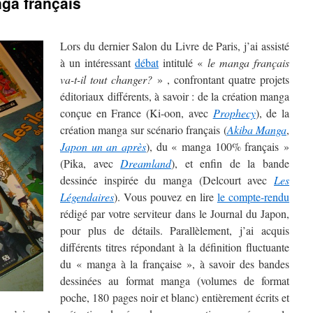
ga français
Lors du dernier Salon du Livre de Paris, j’ai assisté
à un intéressant
débat
intitulé «
le manga français
va-t-il tout changer?
» , confrontant quatre projets
éditoriaux différents, à savoir : de la création manga
conçue en France (Ki-oon, avec
Prophecy
), de la
création manga sur scénario français (
Akiba Manga
,
Japon un an après
), du « manga 100% français »
(Pika, avec
Dreamland
), et enfin de la bande
dessinée inspirée du manga (Delcourt avec
Les
Légendaires
). Vous pouvez en lire
le compte-rendu
rédigé par votre serviteur dans le Journal du Japon,
pour plus de détails. Parallèlement, j’ai acquis
différents titres répondant à la définition fluctuante
du « manga à la française », à savoir des bandes
dessinées au format manga (volumes de format
poche, 180 pages noir et blanc) entièrement écrits et