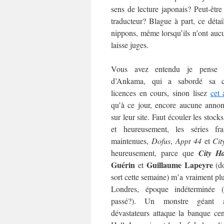
sens de lecture japonais? Peut-êtr
traducteur? Blague à part, ce déta
nippons, même lorsqu’ils n’ont aucun
laisse juges.
Vous avez entendu je pense l
d’Ankama, qui a sabordé sa co
licences en cours, sinon lisez
cet 
qu’à ce jour, encore aucune annonc
sur leur site. Faut écouler les stoc
et heureusement, les séries fra
maintenues,
Dofus
,
Appt 44
et
Cit
heureusement, parce que
City Ha
Guérin
Guillaume Lapeyre
et
(do
sort cette semaine) m’a vraiment pl
Londres, époque indéterminée (
passé?). Un monstre géant 
dévastateurs attaque la banque cen