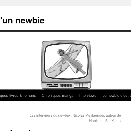
'un newbie
ques livres & romans
Chroniques manga
Interviews
Le newbie c’est b
Les interviews du newbie : Nicolas Meylaender, auteur de
Nankin et Shi Xiu
→