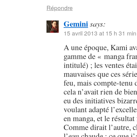
Répondre
Gemini
says:
15 avril 2013 at 15 h 31 min
A une époque, Kami avai
gamme de « manga franç
intitulé) ; les ventes ét
mauvaises que ces série
feu, mais compte-tenu d
cela n’avait rien de bien
eu des initiatives bizar
voulant adapté l’excell
en manga, et le résultat
Comme dirait l’autre, c
l’eau chaude ; ce que j