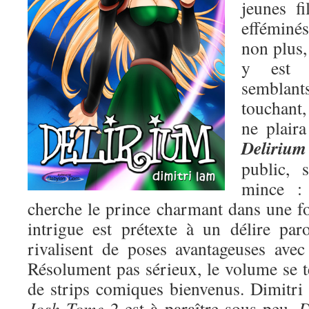
jeunes f
efféminé
non plus,
y est 
semblan
touchant
ne plair
Delirium
public, 
mince : 
cherche le prince charmant dans une fo
intrigue est prétexte à un délire pa
rivalisent de poses avantageuses ave
Résolument pas sérieux, le volume se t
de strips comiques bienvenus. Dimitri tr
Josh Tome 2
est à paraître sous peu,
D