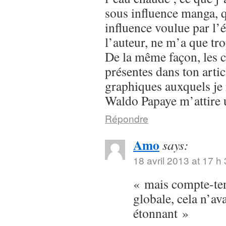
sous influence manga, q
influence voulue par l’
l’auteur, ne m’a que tr
De la même façon, les 
présentes dans ton articl
graphiques auxquels je 
Waldo Papaye m’attire u
Répondre
Amo
says:
18 avril 2013 at 17 h
« mais compte-ten
globale, cela n’ava
étonnant »