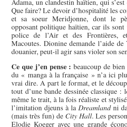
Adama, un clandestin haïtien, qui s’est 
Que faire? Le devoir d’hospitalité les c
et sa soeur Meridjonne, dont le pèr
opposant politique haïtien, car ils sont 
police de l’Air et des Frontières, 
Macoutes. Dionine demande l’aide de 
douanier, peut-il agir sans violer son se
Ce que j’en pense :
beaucoup de bien !
du « manga à la française » n’a ici pl
vrai dire. A part le format, et le décou
tout d’une bande dessinée classique : le
même le trait, à la fois réaliste et styli
l’imitation djeuns à la
Dreamland
ni da
(mais très fun) de
City Hall
. Les perso
Elodie Koeger avec une grande écon