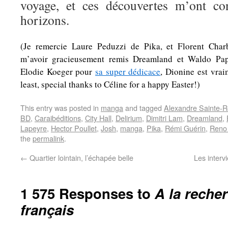
voyage, et ces découvertes m’ont co
horizons.
(Je remercie Laure Peduzzi de Pika, et Florent Char
m’avoir gracieusement remis Dreamland et Waldo Pap
Elodie Koeger pour
sa super dédicace
, Dionine est vrai
least, special thanks to Céline for a happy Easter!)
This entry was posted in
manga
and tagged
Alexandre Sainte-
BD
,
Caraibéditions
,
City Hall
,
Delirium
,
Dimitri Lam
,
Dreamland
,
Lapeyre
,
Hector Poullet
,
Josh
,
manga
,
Pika
,
Rémi Guérin
,
Reno
the
permalink
.
←
Quartier lointain, l’échapée belle
Les interv
1 575 Responses to
A la reche
français