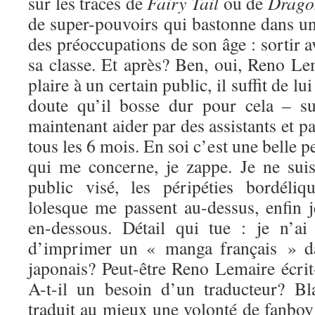
sur les traces de
Fairy Tail
ou de
Drago
de super-pouvoirs qui bastonne dans un
des préoccupations de son âge : sortir ave
sa classe. Et après? Ben, oui, Reno L
plaire à un certain public, il suffit de l
doute qu’il bosse dur pour cela – suc
maintenant aider par des assistants et p
tous les 6 mois. En soi c’est une belle 
qui me concerne, je zappe. Je ne suis
public visé, les péripéties bordéli
lolesque me passent au-dessus, enfin 
en-dessous. Détail qui tue : je n’ai
d’imprimer un « manga français » da
japonais? Peut-être Reno Lemaire écrit
A-t-il un besoin d’un traducteur? Bl
traduit au mieux une volonté de fanboy 