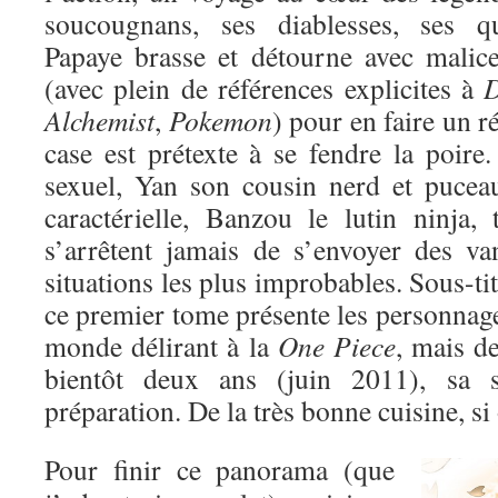
soucougnans, ses diablesses, ses 
Papaye brasse et détourne avec malic
(avec plein de références explicites à
D
Alchemist
,
Pokemon
) pour en faire un r
case est prétexte à se fendre la poire
sexuel, Yan son cousin nerd et puceau
caractérielle, Banzou le lutin ninja,
s’arrêtent jamais de s’envoyer des va
situations les plus improbables. Sous-ti
ce premier tome présente les personnag
monde délirant à la
One Piece
, mais de
bientôt deux ans (juin 2011), sa s
préparation. De la très bonne cuisine, si
Pour finir ce panorama (que