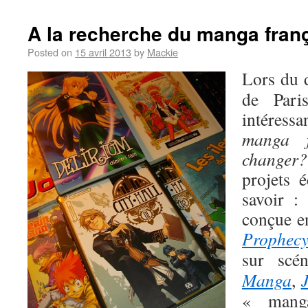
A la recherche du manga fran
Posted on
15 avril 2013
by
Mackie
Lors du 
de Pari
intéress
manga f
changer?
projets é
savoir :
conçue e
Prophec
sur scén
Manga
,
« mang