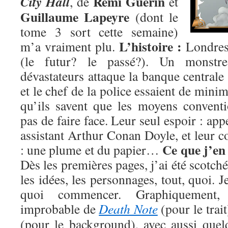
Rémi Guérin
City Hall
, de
et
Guillaume Lapeyre
(dont le
tome 3 sort cette semaine)
L’histoire :
m’a vraiment plu.
Londres
(le futur? le passé?). Un monstr
dévastateurs attaque la banque centrale
et le chef de la police essaient de mini
qu’ils savent que les moyens convent
pas de faire face. Leur seul espoir : app
assistant Arthur Conan Doyle, et leur c
Ce que j’en
: une plume et du papier…
Dès les premières pages, j’ai été scotché 
les idées, les personnages, tout, quoi. 
quoi commencer. Graphiquement, 
improbable de
Death Note
(pour le trait
(pour le background), avec aussi que