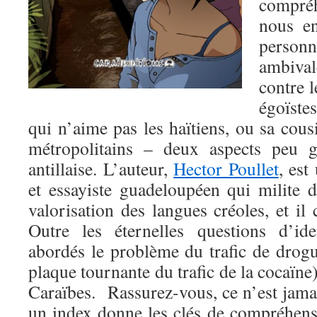
compré
nous en
person
ambival
contre 
égoïste
qui n’aime pas les haïtiens, ou sa cous
métropolitains – deux aspects peu g
antillaise. L’auteur,
Hector Poullet
, est
et essayiste guadeloupéen qui milite 
valorisation des langues créoles, et il 
Outre les éternelles questions d’ide
abordés le problème du trafic de drog
plaque tournante du trafic de la cocaïne)
Caraïbes. Rassurez-vous, ce n’est jama
un index donne les clés de compréhens