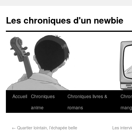
Les chroniques d'un newbie
Accueil
Chroniques
Chroniques livres &
Chro
anime
romans
man
←
Quartier lointain, l’échapée belle
Les interv