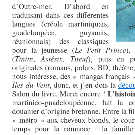
d’Outre-mer. D’abord en
traduisant dans ces différentes
langues (créole martiniquais,
guadeloupéen, guyanais,
réunionnais) des classiques
pour la jeunesse (
Le Petit Prince
),
(
Tintin
,
Astérix
,
Titeuf
), puis en pu
originales (romans, polars, BD, théâtre,
nous intéresse, des « mangas français »
Îles du Vent
, donc, et j’en dois la
décou
L’histoi
Salon du livre. Merci encore !
martinico-guadeloupéenne, fait la c
douanier d’origine bretonne. Entre la fill
« métro » aux cheveux blonds, le cour
temps pour la romance : la famille 