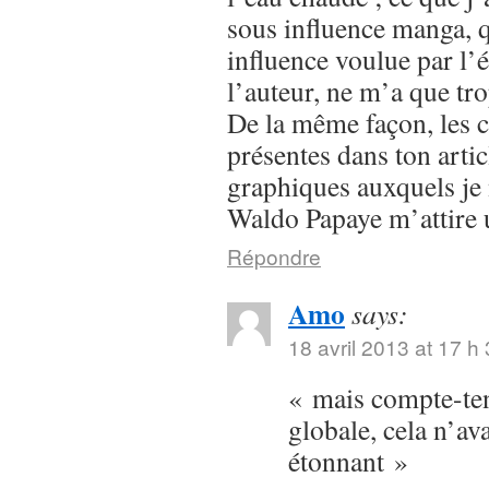
sous influence manga, q
influence voulue par l’
l’auteur, ne m’a que tr
De la même façon, les 
présentes dans ton articl
graphiques auxquels je 
Waldo Papaye m’attire u
Répondre
Amo
says:
18 avril 2013 at 17 h
« mais compte-ten
globale, cela n’ava
étonnant »