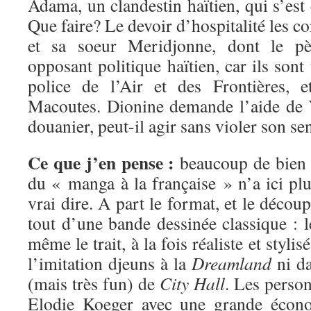
Adama, un clandestin haïtien, qui s’est 
Que faire? Le devoir d’hospitalité les c
et sa soeur Meridjonne, dont le pèr
opposant politique haïtien, car ils sont 
police de l’Air et des Frontières, 
Macoutes. Dionine demande l’aide de 
douanier, peut-il agir sans violer son se
Ce que j’en pense :
beaucoup de bien !
du « manga à la française » n’a ici pl
vrai dire. A part le format, et le décou
tout d’une bande dessinée classique : le
même le trait, à la fois réaliste et styli
l’imitation djeuns à la
Dreamland
ni da
(mais très fun) de
City Hall
. Les perso
Elodie Koeger avec une grande écon