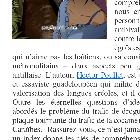
compré
nous en
person
ambival
contre 
égoïste
qui n’aime pas les haïtiens, ou sa cous
métropolitains – deux aspects peu g
antillaise. L’auteur,
Hector Poullet
, est
et essayiste guadeloupéen qui milite 
valorisation des langues créoles, et il 
Outre les éternelles questions d’ide
abordés le problème du trafic de drog
plaque tournante du trafic de la cocaïne)
Caraïbes. Rassurez-vous, ce n’est jama
un index donne les clés de compréhens