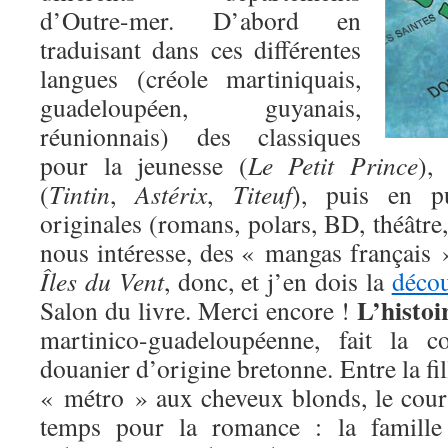
d’Outre-mer. D’abord en
traduisant dans ces différentes
langues (créole martiniquais,
guadeloupéen, guyanais,
réunionnais) des classiques
pour la jeunesse (
Le Petit Prince
),
(
Tintin
,
Astérix
,
Titeuf
), puis en pu
originales (romans, polars, BD, théâtre,
nous intéresse, des « mangas français »
Îles du Vent
, donc, et j’en dois la
décou
L’histoi
Salon du livre. Merci encore !
martinico-guadeloupéenne, fait la c
douanier d’origine bretonne. Entre la fill
« métro » aux cheveux blonds, le cour
temps pour la romance : la famille 