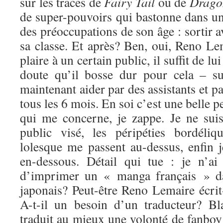
sur les traces de
Fairy Tail
ou de
Drago
de super-pouvoirs qui bastonne dans un
des préoccupations de son âge : sortir ave
sa classe. Et après? Ben, oui, Reno L
plaire à un certain public, il suffit de l
doute qu’il bosse dur pour cela – suc
maintenant aider par des assistants et p
tous les 6 mois. En soi c’est une belle 
qui me concerne, je zappe. Je ne suis
public visé, les péripéties bordéli
lolesque me passent au-dessus, enfin 
en-dessous. Détail qui tue : je n’ai
d’imprimer un « manga français » da
japonais? Peut-être Reno Lemaire écrit
A-t-il un besoin d’un traducteur? Bl
traduit au mieux une volonté de fanboy 