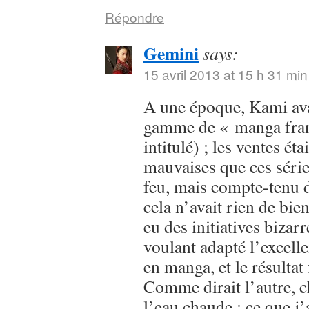
Répondre
Gemini
says:
15 avril 2013 at 15 h 31 min
A une époque, Kami avai
gamme de « manga franç
intitulé) ; les ventes ét
mauvaises que ces série
feu, mais compte-tenu d
cela n’avait rien de bien
eu des initiatives bizar
voulant adapté l’excell
en manga, et le résultat
Comme dirait l’autre, c
l’eau chaude ; ce que j