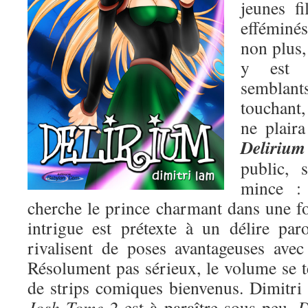
jeunes f
efféminé
non plus,
y est 
semblan
touchant
ne plair
Delirium
public, 
mince : 
cherche le prince charmant dans une fo
intrigue est prétexte à un délire pa
rivalisent de poses avantageuses ave
Résolument pas sérieux, le volume se t
de strips comiques bienvenus. Dimitri tr
Josh Tome 2
est à paraître sous peu,
D