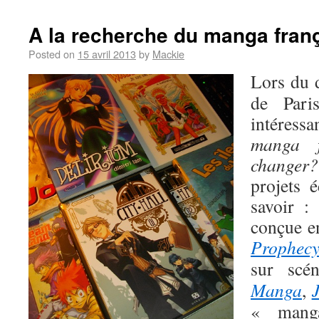
A la recherche du manga fran
Posted on
15 avril 2013
by
Mackie
Lors du 
de Pari
intéress
manga f
changer?
projets é
savoir :
conçue e
Prophec
sur scén
Manga
,
« mang