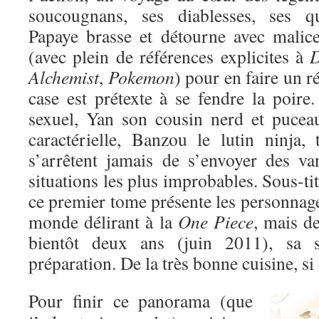
soucougnans, ses diablesses, ses 
Papaye brasse et détourne avec malic
(avec plein de références explicites à
D
Alchemist
,
Pokemon
) pour en faire un r
case est prétexte à se fendre la poire
sexuel, Yan son cousin nerd et puceau
caractérielle, Banzou le lutin ninja,
s’arrêtent jamais de s’envoyer des va
situations les plus improbables. Sous-ti
ce premier tome présente les personnag
monde délirant à la
One Piece
, mais de
bientôt deux ans (juin 2011), sa s
préparation. De la très bonne cuisine, si
Pour finir ce panorama (que