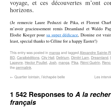
voyage, et ces découvertes m’ont co
horizons.
(Je remercie Laure Peduzzi de Pika, et Florent Char
m’avoir gracieusement remis Dreamland et Waldo Pap
Elodie Koeger pour
sa super dédicace
, Dionine est vrai
least, special thanks to Céline for a happy Easter!)
This entry was posted in
manga
and tagged
Alexandre Sainte-
BD
,
Caraibéditions
,
City Hall
,
Delirium
,
Dimitri Lam
,
Dreamland
,
Lapeyre
,
Hector Poullet
,
Josh
,
manga
,
Pika
,
Rémi Guérin
,
Reno
the
permalink
.
←
Quartier lointain, l’échapée belle
Les interv
1 542 Responses to
A la reche
français