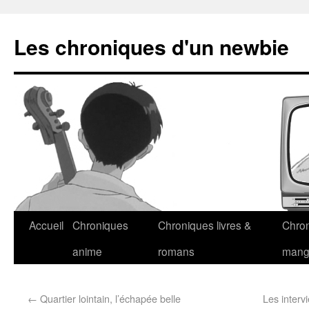
Les chroniques d'un newbie
Accueil
Chroniques
Chroniques livres &
Chro
anime
romans
man
←
Quartier lointain, l’échapée belle
Les interv