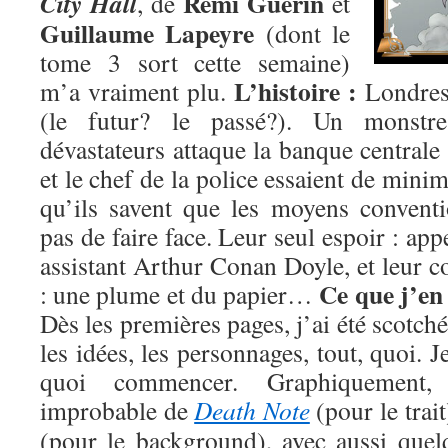
Rémi Guérin
City Hall
, de
et
Guillaume Lapeyre
(dont le
tome 3 sort cette semaine)
L’histoire :
m’a vraiment plu.
Londres
(le futur? le passé?). Un monstr
dévastateurs attaque la banque centrale
et le chef de la police essaient de mini
qu’ils savent que les moyens convent
pas de faire face. Leur seul espoir : app
assistant Arthur Conan Doyle, et leur c
Ce que j’en
: une plume et du papier…
Dès les premières pages, j’ai été scotché 
les idées, les personnages, tout, quoi. 
quoi commencer. Graphiquement, 
improbable de
Death Note
(pour le trait
(pour le background), avec aussi que