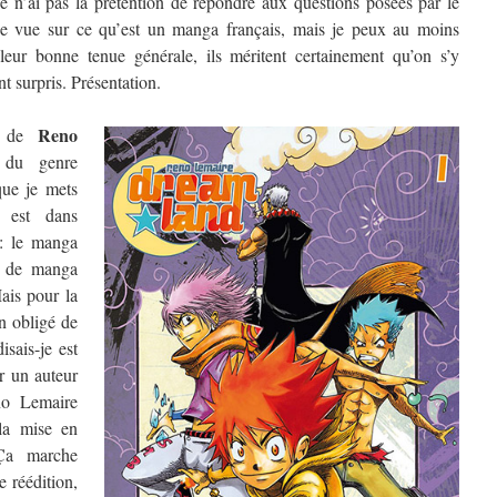
Je n’ai pas la prétention de répondre aux questions posées par le
de vue sur ce qu’est un manga français, mais je peux au moins
 leur bonne tenue générale, ils méritent certainement qu’on s’y
t surpris. Présentation.
Reno
 de
r du genre
ue je mets
n est dans
 : le manga
er de manga
ais pour la
en obligé de
disais-je est
r un auteur
eno Lemaire
 la mise en
Ça marche
e réédition,