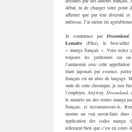
dessinés par des auteurs français. 
débat, ni de changer votre point 
affirmer que par leur diversité et
intéresse. J’ai même été agréablemen
Je commence par
Dreamland
,
Lemaire
(Pika), le best-selle
« manga français ». Vous notez q
toujours les guillemets car o
l’antinomie avec cette appellation
étant japonais par essence, parl
français est un abus de langage. M
suite de cette chronique, je suis bi
l’employer. Anyway.
Dreamland
, 
le numéro un des ventes manga pa
français, et reconnaissons-le, R
montre un vrai savoir-faire dans
application des codes manga. 
tellement bien que c’est en cours d