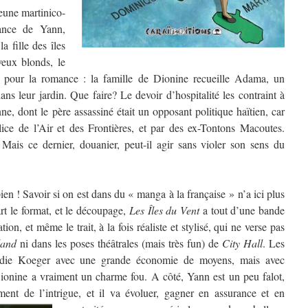
eune martinico-
sance de Yann,
a fille des îles
eux blonds, le
 pour la romance : la famille de Dionine recueille Adama, un
dans leur jardin. Que faire? Le devoir d’hospitalité les contraint à
, dont le père assassiné était un opposant politique haïtien, car
olice de l’Air et des Frontières, et par des ex-Tontons Macoutes.
ais ce dernier, douanier, peut-il agir sans violer son sens du
n ! Savoir si on est dans du « manga à la française » n’a ici plus
rt le format, et le découpage,
Les Îles du Vent
a tout d’une bande
ation, et même le trait, à la fois réaliste et stylisé, qui ne verse pas
and
ni dans les poses théâtrales (mais très fun) de
City Hall
. Les
odie Koeger avec une grande économie de moyens, mais avec
Dionine a vraiment un charme fou. A côté, Yann est un peu falot,
nt de l’intrigue, et il va évoluer, gagner en assurance et en