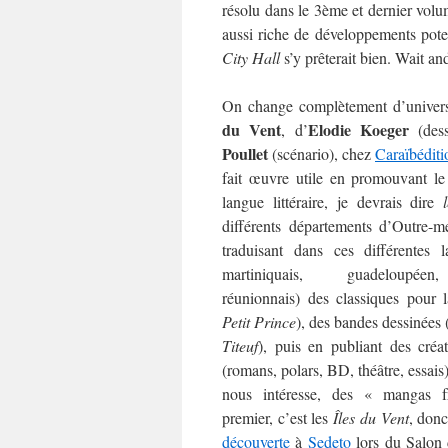
résolu dans le 3ème et dernier volum
aussi riche de développements poten
City Hall
s’y prêterait bien. Wait an
On change complètement d’univer
du Vent
Elodie Koeger
, d’
(des
Poullet
(scénario), chez
Caraïbéditi
fait œuvre utile en promouvant l
langue littéraire, je devrais dire
différents départements d’Outre-m
traduisant dans ces différentes l
martiniquais, guadeloupéen
réunionnais) des classiques pour l
Petit Prince
), des bandes dessinées 
Titeuf
), puis en publiant des créat
(romans, polars, BD, théâtre, essais)
nous intéresse, des « mangas f
premier, c’est les
Îles du Vent
, donc
découverte
à
Sedeto
lors du Salon 