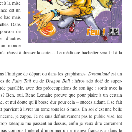
et à la mise
nce est un
 le bac mais
ettes. Dans
 pouvoir de
e d’autres
 un monde
a réussi à dresser la carte… Le médiocre bachelier sera-t-il à la
ns l’intrigue de départ ou dans les graphismes,
Dreamland
est un
aces de
Fairy Tail
ou de
Dragon Ball
: héros ado doté de super-
e parallèle, avec des préoccupations de son âge : sortir avec la
après? Ben, oui, Reno Lemaire prouve que pour plaire à un certain
me, et nul doute qu’il bosse dur pour cela – succès aidant, il se fait
et parvient à livrer un tome tous les 6 mois. En soi c’est une belle
erne, je zappe. Je ne suis définitivement pas le public visé, les
 trop lolesque me passent au-dessus, enfin je veux dire carrément
ai pas compris l’intérêt d’imprimer un « manga français » dans le