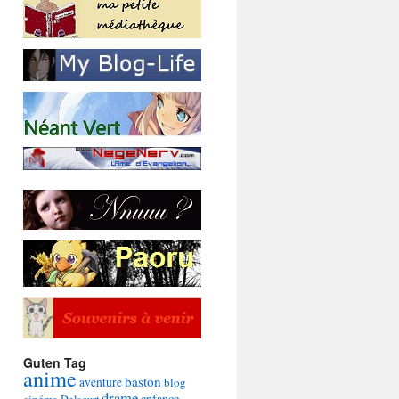
Guten Tag
anime
baston
aventure
blog
drame
enfance
cinéma