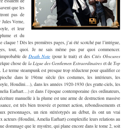
ce essaient de
savent que les
tront pas de
r Jules Verne,
yle, et leur
 plume et du
e claque ! Dès les premières pages, j’ai été scotché par l’intrigue,
nages, tout, quoi. Je ne sais même pas par quoi commencer.
e improbable de
Death Note
(pour le trait) et des
Cités Obscures
uelque chose de
la Ligue des Gentlemen Extraordinaires
et de
Top
. Le terme steampunk est presque trop réducteur pour qualifier ce
pioche dans le 19ème siècle (les costumes, les intérieurs, les
le, Houdini…), dans les années 1920-1930 (les gratte-ciels, les
melia Earhart…) et dans l’époque contemporaine (les ordinateurs,
l’écriture manuelle à la plume est une arme de destruction massive
ssance, est très bien trouvée et permet action, rebondissements et
aux personnages, un rien stéréotypés au début, ils ont un vrai
x acteurs (Houdini, Amelia Earhart) complexifie leurs relations au
que dommage que le mystère, qui plane encore dans le tome 2, soit