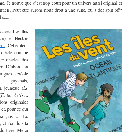
e. Je trouve que c’est trop court pour un univers aussi original et
tiels. Peut-être aurons nous droit à une suite, ou à des spin-off?
d see.
Les Îles
s avec
Hector
sin) et
ons
. Cet éditeur
e créole comme
les
créoles des
er. D’abord en
angues (créole
, guyanais,
a jeunesse (
Le
(
Tintin
,
Astérix
,
ions originales
 et, pour ce qui
rançais ». Le
, et j’en dois la
du livre. Merci