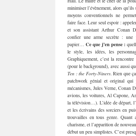
Hall. Le maire et le chef de la poli
minimiser l’évènement, alors qu’ils 
moyens conventionnels ne permet
faire face. Leur seul espoir : appele
et son assistant Arthur Conan Do
confier une arme secrète : une
Ce que j’en pense :
papier…
quell
le style, les idées, les person
Graphiquement, c’est la rencontr
(pour le background), avec aussi q
Ten : the Forty-Niners
. Rien que ça
patchwork génial et original qui 
mécanismes, Jules Verne, Conan Doy
avions, les voitures, Al Capone, A
la télévision…). L’idée de départ, 
et les écrivains des sorciers en pui
trouvailles en tous genre. Quant 
charisme, et l’apparition de nouveau
début un peu simplistes. C’est pres