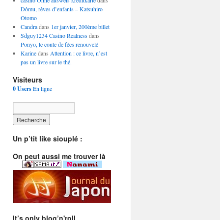
casino Ohne ausweis kreditkarte
dans
Dômu, rêves d’enfants – Katsuhiro
Otomo
Candra
dans
1er janvier, 200ème billet
Sdguy1234 Casino Realness
dans
Ponyo, le conte de fées renouvelé
Karine
dans
Attention : ce livre, n’est
pas un livre sur le thé.
Visiteurs
0 Users
En ligne
Un p’tit like siouplé :
On peut aussi me trouver là
It’s only blog’n'roll