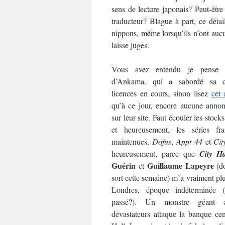
sens de lecture japonais? Peut-êtr
traducteur? Blague à part, ce déta
nippons, même lorsqu’ils n’ont aucun
laisse juges.
Vous avez entendu je pense l
d’Ankama, qui a sabordé sa co
licences en cours, sinon lisez
cet 
qu’à ce jour, encore aucune annonc
sur leur site. Faut écouler les stoc
et heureusement, les séries fra
maintenues,
Dofus
,
Appt 44
et
Cit
heureusement, parce que
City Ha
Guérin
Guillaume Lapeyre
et
(do
sort cette semaine) m’a vraiment pl
Londres, époque indéterminée (
passé?). Un monstre géant 
dévastateurs attaque la banque cen