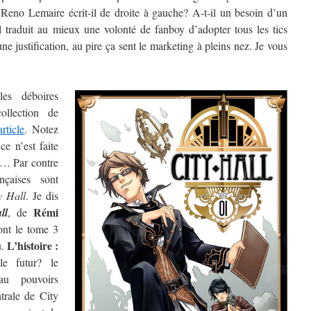
e Reno Lemaire écrit-il de droite à gauche? A-t-il un besoin d’un
il traduit au mieux une volonté de fanboy d’adopter tous les tics
e justification, au pire ça sent le marketing à pleins nez. Je vous
es déboires
llection de
article
. Notez
e n’est faite
ks… Par contre
nçaises sont
y Hall
. Je dis
Rémi
ll
, de
nt le tome 3
L’histoire :
u.
le futur? le
au pouvoirs
trale de City