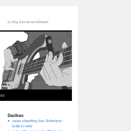
Le blog d'un éternel débutant
ibi
Dazibao
casino schneeberg
dans
Texhnolyze :
la tête à l’enfer