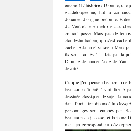
L’histoire :
encore !
Dionine, une j
guadeloupéenne, fait la connais
douanier d’origine bretonne. Entre l
du Vent et le « métro » aux chev
courant passe. Mais pas de temps
clandestin haïtien, qui s’est caché 
cacher Adama et sa soeur Meridjonne
ils sont traqués à la fois par la p
Dionine demande l’aide de Yann. M
devoir?
Ce que j’en pense :
beaucoup de bie
beaucoup d’intérêt à vrai dire. A pa
dessinée classique : le sujet, la narr
dans l’imitation djeuns à la
Dreaml
personnages sont campés par El
beaucoup de justesse, et la jeune 
mais ça correspond au développeme