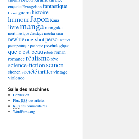
Delcourt
fantastique
enquête
Evangelion
histoire
guerre
Glénat
Japon
humour
Kana
manga
livre
mangaka
mécha
mort
musique classique
nanar
newbie
perso
one-shot
Picquier
psychologique
poétique
polar
politique
que c'est beau
roman
robots
réalisme
romance
rêve
seinen
science-fiction
société
thriller
vintage
shonen
violence
Salle des machines
Connexion
Flux
RSS
des articles
RSS
des commentaires
WordPress.org