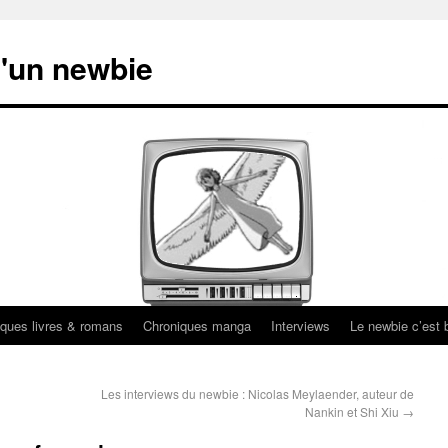
'un newbie
ques livres & romans
Chroniques manga
Interviews
Le newbie c’est b
Les interviews du newbie : Nicolas Meylaender, auteur de
Nankin et Shi Xiu
→