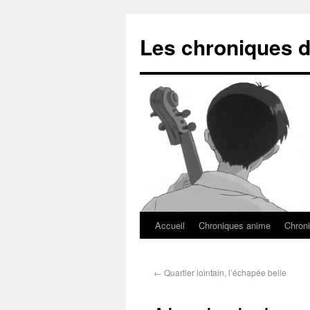
Les chroniques d
Accueil
Chroniques anime
Chroni
←
Quartier lointain, l’échapée belle