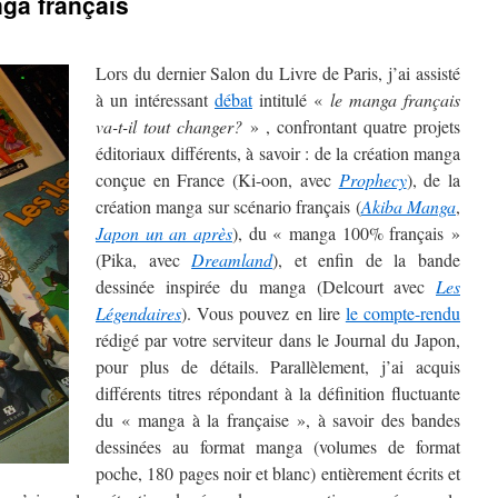
ga français
Lors du dernier Salon du Livre de Paris, j’ai assisté
à un intéressant
débat
intitulé «
le manga français
va-t-il tout changer?
» , confrontant quatre projets
éditoriaux différents, à savoir : de la création manga
conçue en France (Ki-oon, avec
Prophecy
), de la
création manga sur scénario français (
Akiba Manga
,
Japon un an après
), du « manga 100% français »
(Pika, avec
Dreamland
), et enfin de la bande
dessinée inspirée du manga (Delcourt avec
Les
Légendaires
). Vous pouvez en lire
le compte-rendu
rédigé par votre serviteur dans le Journal du Japon,
pour plus de détails. Parallèlement, j’ai acquis
différents titres répondant à la définition fluctuante
du « manga à la française », à savoir des bandes
dessinées au format manga (volumes de format
poche, 180 pages noir et blanc) entièrement écrits et