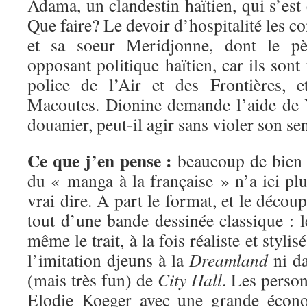
Adama, un clandestin haïtien, qui s’est 
Que faire? Le devoir d’hospitalité les c
et sa soeur Meridjonne, dont le pèr
opposant politique haïtien, car ils sont 
police de l’Air et des Frontières, 
Macoutes. Dionine demande l’aide de 
douanier, peut-il agir sans violer son se
Ce que j’en pense :
beaucoup de bien !
du « manga à la française » n’a ici pl
vrai dire. A part le format, et le décou
tout d’une bande dessinée classique : le
même le trait, à la fois réaliste et styli
l’imitation djeuns à la
Dreamland
ni da
(mais très fun) de
City Hall
. Les perso
Elodie Koeger avec une grande écon