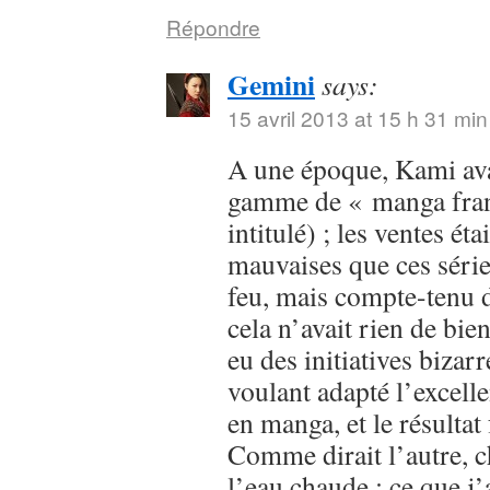
Répondre
Gemini
says:
15 avril 2013 at 15 h 31 min
A une époque, Kami avai
gamme de « manga franç
intitulé) ; les ventes ét
mauvaises que ces série
feu, mais compte-tenu d
cela n’avait rien de bien
eu des initiatives bizar
voulant adapté l’excell
en manga, et le résultat
Comme dirait l’autre, c
l’eau chaude ; ce que j