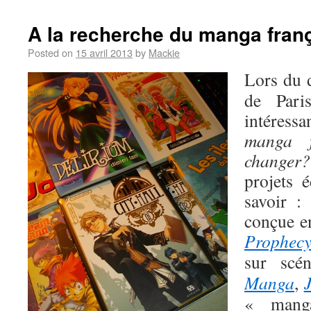
A la recherche du manga fran
Posted on
15 avril 2013
by
Mackie
Lors du 
de Pari
intéress
manga f
changer?
projets é
savoir :
conçue e
Prophec
sur scén
Manga
,
« mang