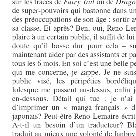
sur les traces de
Fairy Tail
ou de
Drago
de super-pouvoirs qui bastonne dans un
des préoccupations de son âge : sortir ave
sa classe. Et après? Ben, oui, Reno L
plaire à un certain public, il suffit de l
doute qu’il bosse dur pour cela – suc
maintenant aider par des assistants et p
tous les 6 mois. En soi c’est une belle 
qui me concerne, je zappe. Je ne suis
public visé, les péripéties bordéli
lolesque me passent au-dessus, enfin 
en-dessous. Détail qui tue : je n’ai
d’imprimer un « manga français » da
japonais? Peut-être Reno Lemaire écrit
A-t-il un besoin d’un traducteur? Bl
traduit au mieux une volonté de fanboy 