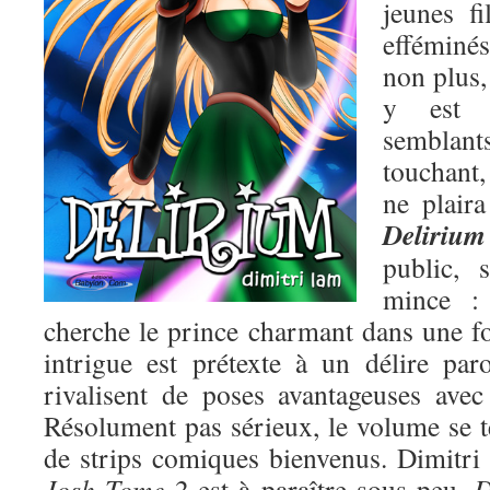
jeunes f
efféminé
non plus,
y est 
semblan
touchant
ne plair
Delirium
public, 
mince : 
cherche le prince charmant dans une fo
intrigue est prétexte à un délire pa
rivalisent de poses avantageuses ave
Résolument pas sérieux, le volume se t
de strips comiques bienvenus. Dimitri tr
Josh Tome 2
est à paraître sous peu,
D