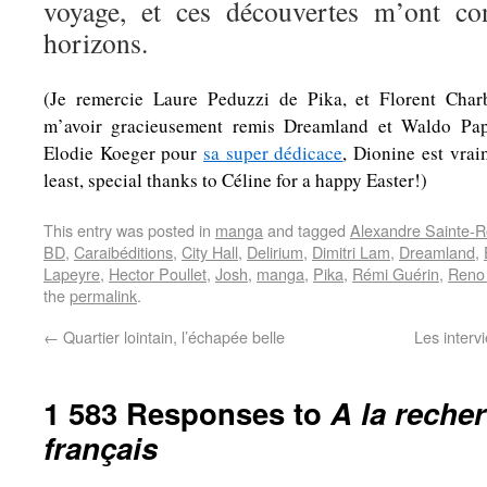
voyage, et ces découvertes m’ont co
horizons.
(Je remercie Laure Peduzzi de Pika, et Florent Char
m’avoir gracieusement remis Dreamland et Waldo Pap
Elodie Koeger pour
sa super dédicace
, Dionine est vrai
least, special thanks to Céline for a happy Easter!)
This entry was posted in
manga
and tagged
Alexandre Sainte-
BD
,
Caraibéditions
,
City Hall
,
Delirium
,
Dimitri Lam
,
Dreamland
,
Lapeyre
,
Hector Poullet
,
Josh
,
manga
,
Pika
,
Rémi Guérin
,
Reno
the
permalink
.
←
Quartier lointain, l’échapée belle
Les interv
1 583 Responses to
A la reche
français