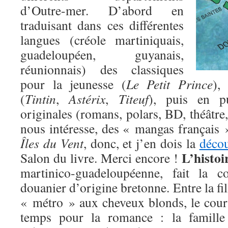
d’Outre-mer. D’abord en
traduisant dans ces différentes
langues (créole martiniquais,
guadeloupéen, guyanais,
réunionnais) des classiques
pour la jeunesse (
Le Petit Prince
),
(
Tintin
,
Astérix
,
Titeuf
), puis en pu
originales (romans, polars, BD, théâtre,
nous intéresse, des « mangas français »
Îles du Vent
, donc, et j’en dois la
décou
L’histoi
Salon du livre. Merci encore !
martinico-guadeloupéenne, fait la c
douanier d’origine bretonne. Entre la fill
« métro » aux cheveux blonds, le cour
temps pour la romance : la famille 