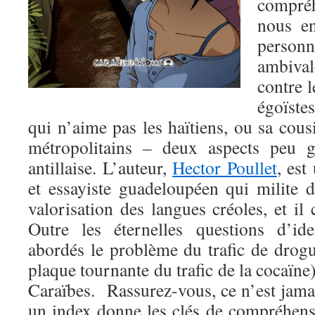
compré
nous en
person
ambival
contre 
égoïste
qui n’aime pas les haïtiens, ou sa cous
métropolitains – deux aspects peu g
antillaise. L’auteur,
Hector Poullet
, est
et essayiste guadeloupéen qui milite 
valorisation des langues créoles, et il 
Outre les éternelles questions d’ide
abordés le problème du trafic de drog
plaque tournante du trafic de la cocaïne)
Caraïbes. Rassurez-vous, ce n’est jama
un index donne les clés de compréhens