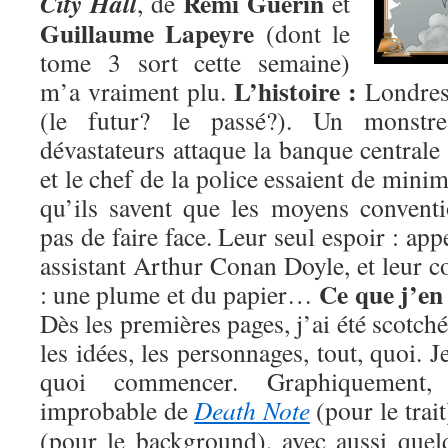
Rémi Guérin
City Hall
, de
et
Guillaume Lapeyre
(dont le
tome 3 sort cette semaine)
L’histoire :
m’a vraiment plu.
Londres
(le futur? le passé?). Un monstr
dévastateurs attaque la banque centrale
et le chef de la police essaient de mini
qu’ils savent que les moyens convent
pas de faire face. Leur seul espoir : app
assistant Arthur Conan Doyle, et leur c
Ce que j’en
: une plume et du papier…
Dès les premières pages, j’ai été scotché 
les idées, les personnages, tout, quoi. 
quoi commencer. Graphiquement, 
improbable de
Death Note
(pour le trait
(pour le background), avec aussi que