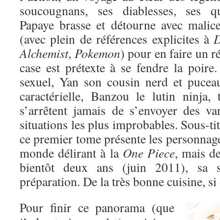
soucougnans, ses diablesses, ses 
Papaye brasse et détourne avec malic
(avec plein de références explicites à
D
Alchemist
,
Pokemon
) pour en faire un r
case est prétexte à se fendre la poire
sexuel, Yan son cousin nerd et puceau
caractérielle, Banzou le lutin ninja,
s’arrêtent jamais de s’envoyer des va
situations les plus improbables. Sous-ti
ce premier tome présente les personnag
monde délirant à la
One Piece
, mais de
bientôt deux ans (juin 2011), sa s
préparation. De la très bonne cuisine, si
Pour finir ce panorama (que