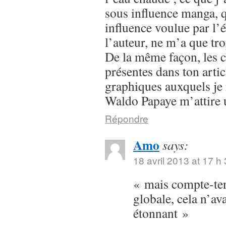
sous influence manga, q
influence voulue par l’
l’auteur, ne m’a que tr
De la même façon, les 
présentes dans ton articl
graphiques auxquels je 
Waldo Papaye m’attire u
Répondre
Amo
says:
18 avril 2013 at 17 h
« mais compte-ten
globale, cela n’ava
étonnant »