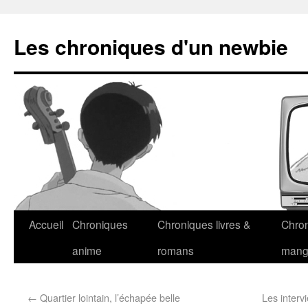
Les chroniques d'un newbie
Accueil
Chroniques
Chroniques livres &
Chro
anime
romans
man
←
Quartier lointain, l’échapée belle
Les interv