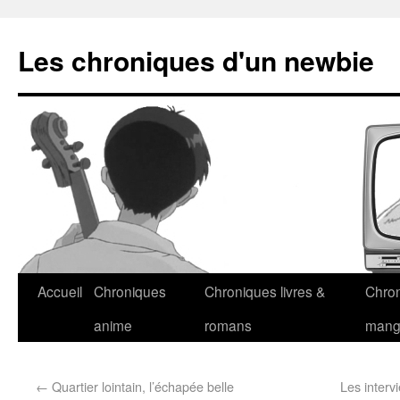
Les chroniques d'un newbie
Accueil
Chroniques
Chroniques livres &
Chro
anime
romans
man
←
Quartier lointain, l’échapée belle
Les interv