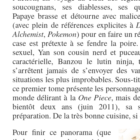
soucougnans, ses diablesses, ses 
Papaye brasse et détourne avec malic
(avec plein de références explicites à
D
Alchemist
,
Pokemon
) pour en faire un r
case est prétexte à se fendre la poire
sexuel, Yan son cousin nerd et puceau
caractérielle, Banzou le lutin ninja,
s’arrêtent jamais de s’envoyer des va
situations les plus improbables. Sous-ti
ce premier tome présente les personnag
monde délirant à la
One Piece
, mais de
bientôt deux ans (juin 2011), sa s
préparation. De la très bonne cuisine, si
Pour finir ce panorama (que