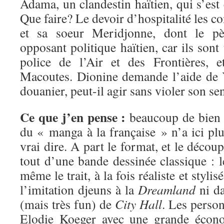
Adama, un clandestin haïtien, qui s’est 
Que faire? Le devoir d’hospitalité les c
et sa soeur Meridjonne, dont le pèr
opposant politique haïtien, car ils sont 
police de l’Air et des Frontières, 
Macoutes. Dionine demande l’aide de 
douanier, peut-il agir sans violer son se
Ce que j’en pense :
beaucoup de bien !
du « manga à la française » n’a ici pl
vrai dire. A part le format, et le décou
tout d’une bande dessinée classique : le
même le trait, à la fois réaliste et styli
l’imitation djeuns à la
Dreamland
ni da
(mais très fun) de
City Hall
. Les perso
Elodie Koeger avec une grande écon