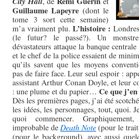
Rémi Guérin
City Hall
, de
et
Guillaume Lapeyre
(dont le
tome 3 sort cette semaine)
L’histoire :
m’a vraiment plu.
Londres
(le futur? le passé?). Un monstr
dévastateurs attaque la banque centrale
et le chef de la police essaient de mini
qu’ils savent que les moyens convent
pas de faire face. Leur seul espoir : app
assistant Arthur Conan Doyle, et leur c
Ce que j’en
: une plume et du papier…
Dès les premières pages, j’ai été scotché 
les idées, les personnages, tout, quoi. 
quoi commencer. Graphiquement, 
improbable de
Death Note
(pour le trait
(pour le background), avec aussi que