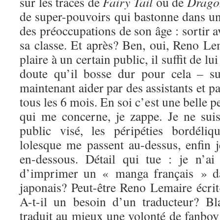
sur les traces de
Fairy Tail
ou de
Drago
de super-pouvoirs qui bastonne dans un
des préoccupations de son âge : sortir ave
sa classe. Et après? Ben, oui, Reno L
plaire à un certain public, il suffit de l
doute qu’il bosse dur pour cela – suc
maintenant aider par des assistants et p
tous les 6 mois. En soi c’est une belle 
qui me concerne, je zappe. Je ne suis
public visé, les péripéties bordéli
lolesque me passent au-dessus, enfin 
en-dessous. Détail qui tue : je n’ai
d’imprimer un « manga français » da
japonais? Peut-être Reno Lemaire écrit
A-t-il un besoin d’un traducteur? Bl
traduit au mieux une volonté de fanboy 