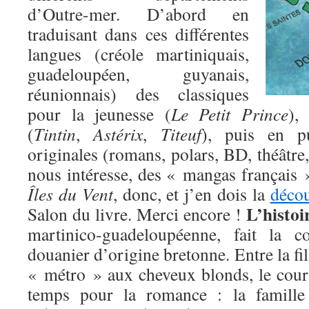
d’Outre-mer. D’abord en
traduisant dans ces différentes
langues (créole martiniquais,
guadeloupéen, guyanais,
réunionnais) des classiques
pour la jeunesse (
Le Petit Prince
),
(
Tintin
,
Astérix
,
Titeuf
), puis en pu
originales (romans, polars, BD, théâtre,
nous intéresse, des « mangas français »
Îles du Vent
, donc, et j’en dois la
décou
L’histoi
Salon du livre. Merci encore !
martinico-guadeloupéenne, fait la c
douanier d’origine bretonne. Entre la fill
« métro » aux cheveux blonds, le cour
temps pour la romance : la famille 