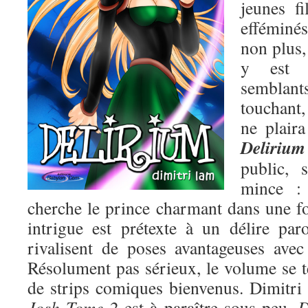
jeunes f
efféminé
non plus,
y est 
semblan
touchant
ne plair
Delirium
public, 
mince : 
cherche le prince charmant dans une fo
intrigue est prétexte à un délire pa
rivalisent de poses avantageuses ave
Résolument pas sérieux, le volume se t
de strips comiques bienvenus. Dimitri tr
Josh Tome 2
est à paraître sous peu,
D