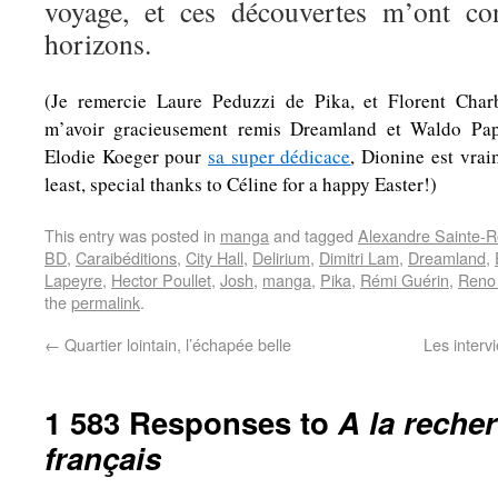
voyage, et ces découvertes m’ont co
horizons.
(Je remercie Laure Peduzzi de Pika, et Florent Char
m’avoir gracieusement remis Dreamland et Waldo Pap
Elodie Koeger pour
sa super dédicace
, Dionine est vrai
least, special thanks to Céline for a happy Easter!)
This entry was posted in
manga
and tagged
Alexandre Sainte-
BD
,
Caraibéditions
,
City Hall
,
Delirium
,
Dimitri Lam
,
Dreamland
,
Lapeyre
,
Hector Poullet
,
Josh
,
manga
,
Pika
,
Rémi Guérin
,
Reno
the
permalink
.
←
Quartier lointain, l’échapée belle
Les interv
1 583 Responses to
A la reche
français