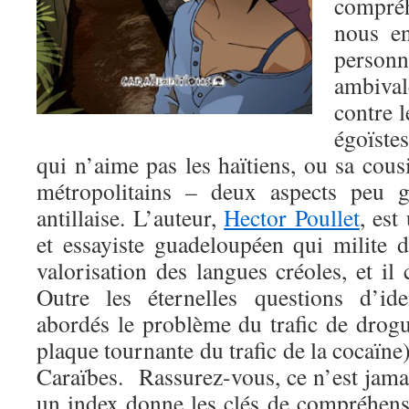
compré
nous en
person
ambival
contre 
égoïste
qui n’aime pas les haïtiens, ou sa cous
métropolitains – deux aspects peu g
antillaise. L’auteur,
Hector Poullet
, est
et essayiste guadeloupéen qui milite 
valorisation des langues créoles, et il 
Outre les éternelles questions d’ide
abordés le problème du trafic de drog
plaque tournante du trafic de la cocaïne)
Caraïbes. Rassurez-vous, ce n’est jama
un index donne les clés de compréhens