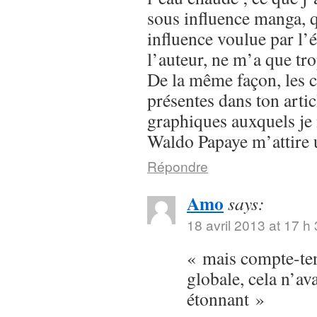
sous influence manga, q
influence voulue par l’
l’auteur, ne m’a que tr
De la même façon, les 
présentes dans ton articl
graphiques auxquels je 
Waldo Papaye m’attire u
Répondre
Amo
says:
18 avril 2013 at 17 h
« mais compte-ten
globale, cela n’ava
étonnant »