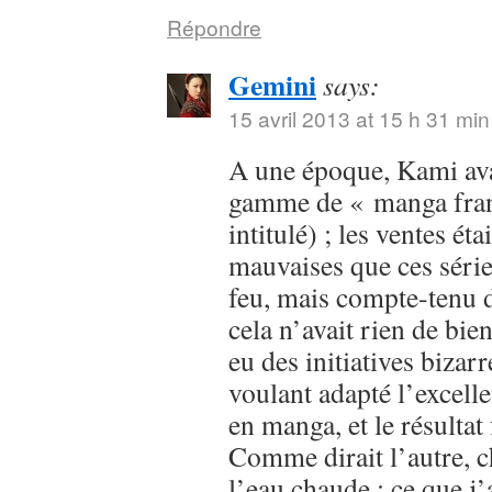
Répondre
Gemini
says:
15 avril 2013 at 15 h 31 min
A une époque, Kami avai
gamme de « manga franç
intitulé) ; les ventes ét
mauvaises que ces série
feu, mais compte-tenu d
cela n’avait rien de bien
eu des initiatives bizar
voulant adapté l’excell
en manga, et le résultat
Comme dirait l’autre, c
l’eau chaude ; ce que j