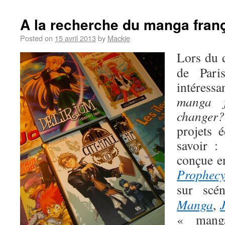
A la recherche du manga fran
Posted on
15 avril 2013
by
Mackie
Lors du 
de Pari
intéress
manga f
changer?
projets é
savoir :
conçue e
Prophec
sur scén
Manga
,
« mang