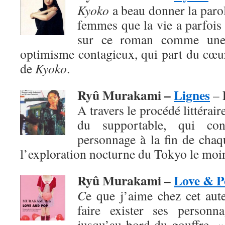
Kyoko
a beau donner la paro
femmes que la vie a parfois 
sur ce roman comme une
optimisme contagieux, qui part du cœur
de
Kyoko
.
Ryû Murakami –
Lignes
– 
A travers le procédé littéraire
du supportable, qui co
personnage à la fin de chaq
l’exploration nocturne du Tokyo le moi
Ryû Murakami –
Love & P
C
e que j’aime chez cet aute
faire exister ses personn
jusqu’au bord du gouffre. 