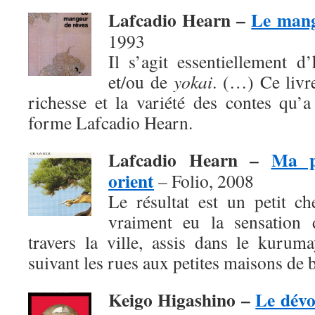
Lafcadio Hearn –
Le mang
1993
Il s’agit essentiellement d
et/ou de
yokai
. (…) Ce livr
richesse et la variété des contes qu’
forme Lafcadio Hearn.
Lafcadio Hearn –
Ma p
orient
– Folio, 2008
Le résultat est un petit c
vraiment eu la sensation d
travers la ville, assis dans le kurum
suivant les rues aux petites maisons de b
Keigo Higashino –
Le dév