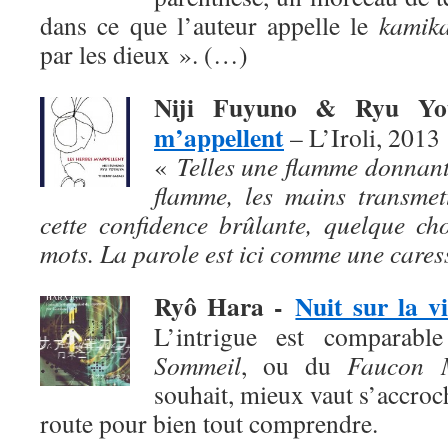
dans ce que l’auteur appelle le
kamika
par les dieux ». (…)
Niji Fuyuno & Ryu Y
m’appellent
– L’Iroli, 2013
«
Telles une flamme donnant
flamme, les mains transmet
cette confidence brûlante, quelque ch
mots. La parole est ici comme une cares
Ryô Hara
-
Nuit sur la vi
L’intrigue est comparab
Sommeil
, ou du
Faucon M
souhait, mieux vaut s’accroch
route pour bien tout comprendre.