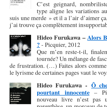
C’est geignard, nombrilist
type aligne les variations a
suis une merde » et il a l’air d’aimer ça
j’ai trouve ça complètement insupportab
Hideo Furukawa –
Alors B
?
- Picquier, 2012
Que m’en reste-t-il, finale
tournée? Un mélange de fasci
de frustration. (…) Faites alors comme
le lyrisme de certaines pages vaut le voy
Hideo Furukawa -
Ô che
pourtant innocente
– Pic
nouveau livre n’est pas 
parenthèse, un morceau de 