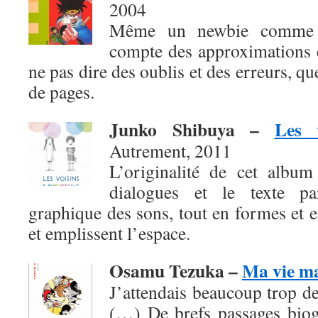
2004
Même un newbie comme b
compte des approximations e
ne pas dire des oublis et des erreurs, q
de pages.
Junko Shibuya
–
Les 
Autrement, 2011
L’originalité de cet album
dialogues et le texte pa
graphique des sons, tout en formes et en
et emplissent l’espace.
Osamu Tezuka –
Ma vie m
J’attendais beaucoup trop de
(…) De brefs passages biog