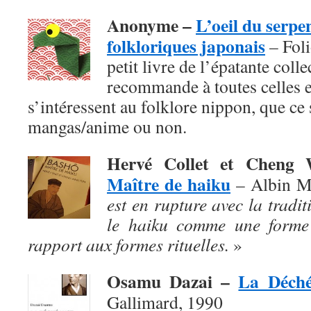
Anonyme –
L’oeil du serpe
folkloriques japonais
– Foli
petit livre de l’épatante coll
recommande à toutes celles e
s’intéressent au folklore nippon, que ce s
mangas/anime ou non.
Hervé Collet et Chen
Maître de haiku
– Albin M
est en rupture avec la traditi
le haiku comme une forme 
rapport aux formes rituelles.
»
Osamu Dazai –
La Déch
Gallimard, 1990