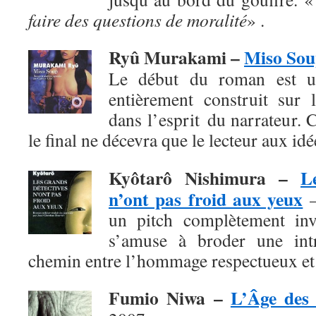
faire des questions de moralité
» .
Ryû Murakami –
Miso So
Le début du roman est un
entièrement construit sur l
dans l’esprit du narrateur. 
le final
ne décevra que le lecteur aux id
Kyôtarô Nishimura
–
L
n’ont pas froid aux yeux
–
un pitch complètement invr
s’amuse à broder une intr
chemin entre l’hommage respectueux et 
Fumio Niwa
–
L’Âge des