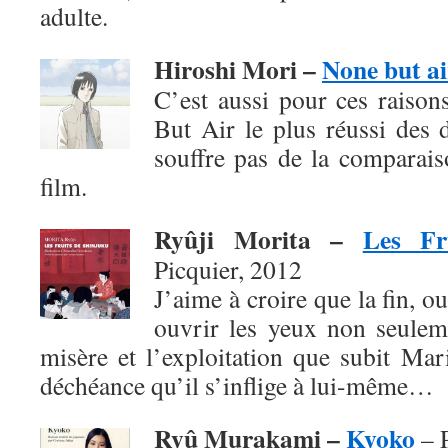
adulte.
Hiroshi Mori –
None but ai
C’est aussi pour ces raison
But Air le plus réussi des 
souffre pas de la comparai
film.
Ryûji Morita –
Les Fr
Picquier, 2012
J’aime à croire que la fin, o
ouvrir les yeux non seuleme
misère et l’exploitation que subit Mar
déchéance qu’il s’inflige à lui-même…
Ryû Murakami –
Kyoko
– P