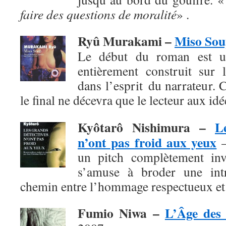
faire des questions de moralité
» .
Ryû Murakami –
Miso So
Le début du roman est un
entièrement construit sur l
dans l’esprit du narrateur. 
le final
ne décevra que le lecteur aux id
Kyôtarô Nishimura
–
L
n’ont pas froid aux yeux
–
un pitch complètement invr
s’amuse à broder une intr
chemin entre l’hommage respectueux et 
Fumio Niwa
–
L’Âge des