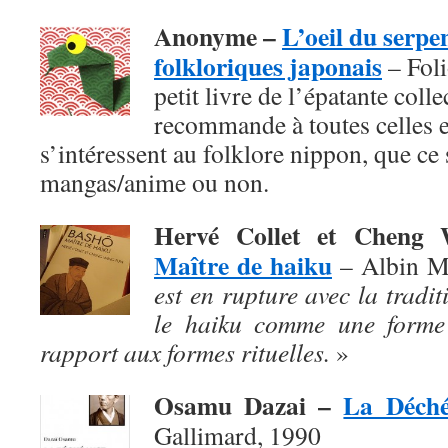
Anonyme –
L’oeil du serpe
folkloriques japonais
– Foli
petit livre de l’épatante coll
recommande à toutes celles e
s’intéressent au folklore nippon, que ce s
mangas/anime ou non.
Hervé Collet et Chen
Maître de haiku
– Albin M
est en rupture avec la traditi
le haiku comme une forme 
rapport aux formes rituelles.
»
Osamu Dazai –
La Déch
Gallimard, 1990