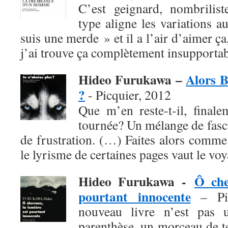
C’est geignard, nombrilist
type aligne les variations a
suis une merde » et il a l’air d’aimer ça
j’ai trouve ça complètement insupportab
Hideo Furukawa –
Alors B
?
- Picquier, 2012
Que m’en reste-t-il, finale
tournée? Un mélange de fasci
de frustration. (…) Faites alors comme
le lyrisme de certaines pages vaut le voy
Hideo Furukawa -
Ô che
pourtant innocente
– Pic
nouveau livre n’est pas 
parenthèse, un morceau de 