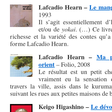
Lafcadio Hearn –
Le mang
1993
Il s’agit essentiellement d
et/ou de
yokai
. (…) Ce livr
richesse et la variété des contes qu’
forme Lafcadio Hearn.
Lafcadio Hearn –
Ma p
orient
– Folio, 2008
Le résultat est un petit c
vraiment eu la sensation d
travers la ville, assis dans le kurum
suivant les rues aux petites maisons de b
Keigo Higashino –
Le dév