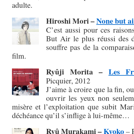
adulte.
Hiroshi Mori –
None but ai
C’est aussi pour ces raison
But Air le plus réussi des 
souffre pas de la comparai
film.
Ryûji Morita –
Les Fr
Picquier, 2012
J’aime à croire que la fin, o
ouvrir les yeux non seuleme
misère et l’exploitation que subit Mar
déchéance qu’il s’inflige à lui-même…
Ryû Murakami –
Kyoko
– P