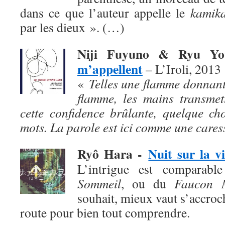
dans ce que l’auteur appelle le
kamika
par les dieux ». (…)
Niji Fuyuno & Ryu Y
m’appellent
– L’Iroli, 2013
«
Telles une flamme donnant
flamme, les mains transmet
cette confidence brûlante, quelque ch
mots. La parole est ici comme une cares
Ryô Hara
-
Nuit sur la vi
L’intrigue est comparab
Sommeil
, ou du
Faucon M
souhait, mieux vaut s’accroch
route pour bien tout comprendre.