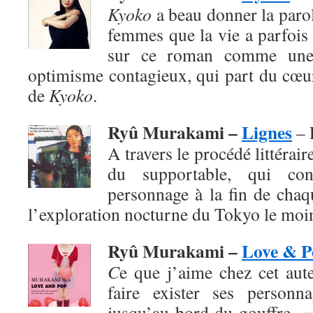
Kyoko
a beau donner la paro
femmes que la vie a parfois 
sur ce roman comme une
optimisme contagieux, qui part du cœur
de
Kyoko
.
Ryû Murakami –
Lignes
– 
A travers le procédé littéraire
du supportable, qui co
personnage à la fin de chaq
l’exploration nocturne du Tokyo le moi
Ryû Murakami –
Love & P
C
e que j’aime chez cet aute
faire exister ses personn
jusqu’au bord du gouffre. 