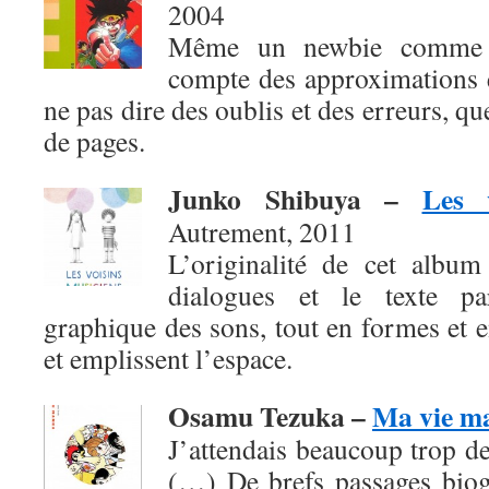
2004
Même un newbie comme b
compte des approximations e
ne pas dire des oublis et des erreurs, q
de pages.
Junko Shibuya
–
Les 
Autrement, 2011
L’originalité de cet album
dialogues et le texte pa
graphique des sons, tout en formes et en
et emplissent l’espace.
Osamu Tezuka –
Ma vie m
J’attendais beaucoup trop de
(…) De brefs passages biog