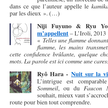
dans ce que l’auteur appelle le
kamika
par les dieux ». (…)
Niji Fuyuno & Ryu Y
m’appellent
– L’Iroli, 2013
«
Telles une flamme donnant
flamme, les mains transmet
cette confidence brûlante, quelque ch
mots. La parole est ici comme une cares
Ryô Hara
-
Nuit sur la vi
L’intrigue est comparab
Sommeil
, ou du
Faucon M
souhait, mieux vaut s’accroch
route pour bien tout comprendre.