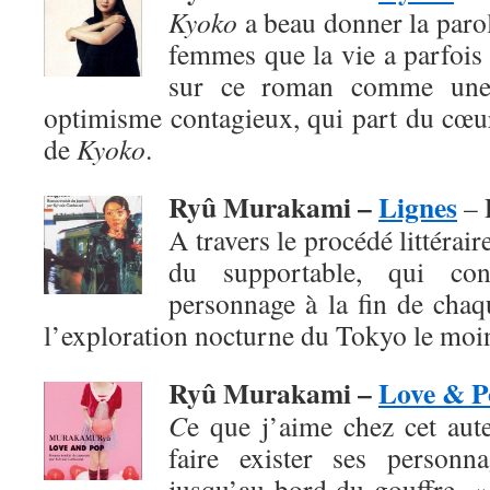
Kyoko
a beau donner la paro
femmes que la vie a parfois 
sur ce roman comme une
optimisme contagieux, qui part du cœur
de
Kyoko
.
Ryû Murakami –
Lignes
– 
A travers le procédé littéraire
du supportable, qui co
personnage à la fin de chaq
l’exploration nocturne du Tokyo le moi
Ryû Murakami –
Love & P
C
e que j’aime chez cet aute
faire exister ses personn
jusqu’au bord du gouffre. 