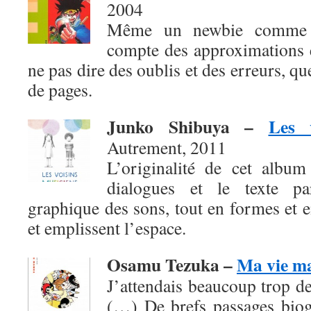
2004
Même un newbie comme b
compte des approximations e
ne pas dire des oublis et des erreurs, q
de pages.
Junko Shibuya
–
Les 
Autrement, 2011
L’originalité de cet album
dialogues et le texte pa
graphique des sons, tout en formes et en
et emplissent l’espace.
Osamu Tezuka –
Ma vie m
J’attendais beaucoup trop de
(…) De brefs passages biog