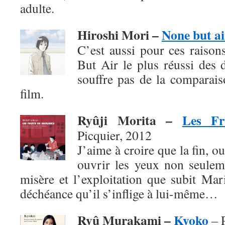
adulte.
Hiroshi Mori –
None but ai
C’est aussi pour ces raison
But Air le plus réussi des 
souffre pas de la comparai
film.
Ryûji Morita –
Les Fr
Picquier, 2012
J’aime à croire que la fin, o
ouvrir les yeux non seuleme
misère et l’exploitation que subit Mar
déchéance qu’il s’inflige à lui-même…
Ryû Murakami –
Kyoko
– P