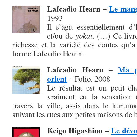
Lafcadio Hearn –
Le mang
1993
Il s’agit essentiellement d
et/ou de
yokai
. (…) Ce livr
richesse et la variété des contes qu’
forme Lafcadio Hearn.
Lafcadio Hearn –
Ma p
orient
– Folio, 2008
Le résultat est un petit c
vraiment eu la sensation d
travers la ville, assis dans le kurum
suivant les rues aux petites maisons de b
Keigo Higashino –
Le dév