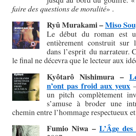
faire des questions de moralité
» .
Ryû Murakami –
Miso So
Le début du roman est un
entièrement construit sur l
dans l’esprit du narrateur. 
le final
ne décevra que le lecteur aux id
Kyôtarô Nishimura
–
L
n’ont pas froid aux yeux
–
un pitch complètement invr
s’amuse à broder une intr
chemin entre l’hommage respectueux et 
Fumio Niwa
–
L’Âge des