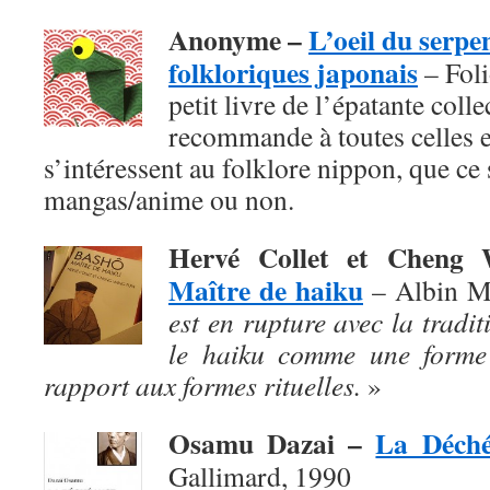
Anonyme –
L’oeil du serpe
folkloriques japonais
– Foli
petit livre de l’épatante coll
recommande à toutes celles e
s’intéressent au folklore nippon, que ce s
mangas/anime ou non.
Hervé Collet et Chen
Maître de haiku
– Albin M
est en rupture avec la traditi
le haiku comme une forme 
rapport aux formes rituelles.
»
Osamu Dazai –
La Déch
Gallimard, 1990