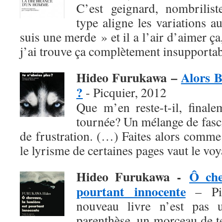
C’est geignard, nombrilist
type aligne les variations a
suis une merde » et il a l’air d’aimer ça
j’ai trouve ça complètement insupportab
Hideo Furukawa –
Alors B
?
- Picquier, 2012
Que m’en reste-t-il, finale
tournée? Un mélange de fasci
de frustration. (…) Faites alors comme
le lyrisme de certaines pages vaut le voy
Hideo Furukawa -
Ô che
pourtant innocente
– Pic
nouveau livre n’est pas 
parenthèse, un morceau de 