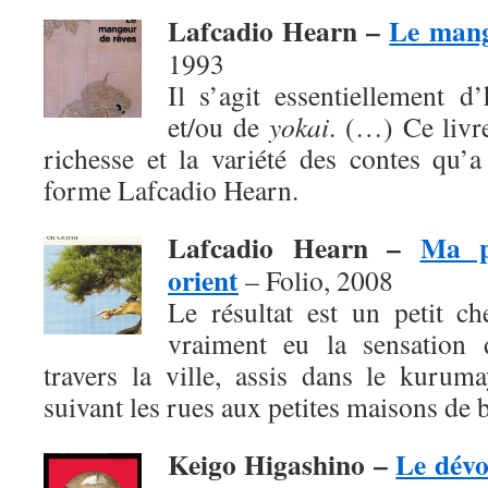
Lafcadio Hearn –
Le mang
1993
Il s’agit essentiellement d
et/ou de
yokai
. (…) Ce livr
richesse et la variété des contes qu’
forme Lafcadio Hearn.
Lafcadio Hearn –
Ma p
orient
– Folio, 2008
Le résultat est un petit c
vraiment eu la sensation d
travers la ville, assis dans le kurum
suivant les rues aux petites maisons de b
Keigo Higashino –
Le dév