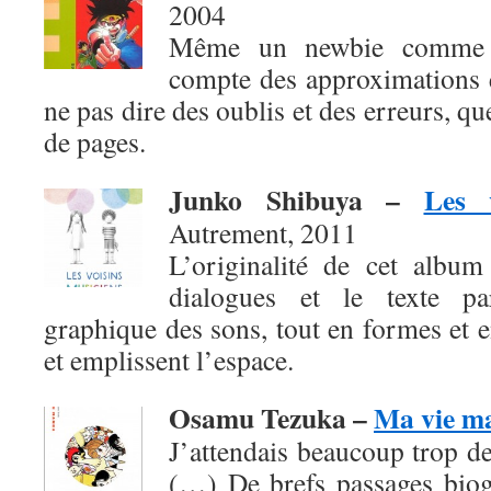
2004
Même un newbie comme b
compte des approximations e
ne pas dire des oublis et des erreurs, q
de pages.
Junko Shibuya
–
Les 
Autrement, 2011
L’originalité de cet album
dialogues et le texte pa
graphique des sons, tout en formes et en
et emplissent l’espace.
Osamu Tezuka –
Ma vie m
J’attendais beaucoup trop de
(…) De brefs passages biog