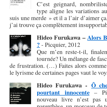
C’est geignard, nombrilist
type aligne les variations a
suis une merde » et il a l’air d’aimer ça
j’ai trouve ça complètement insupportab
Hideo Furukawa –
Alors B
?
- Picquier, 2012
Que m’en reste-t-il, finale
tournée? Un mélange de fasci
de frustration. (…) Faites alors comme
le lyrisme de certaines pages vaut le voy
Hideo Furukawa -
Ô che
pourtant innocente
– Pic
nouveau livre n’est pas 
parenthèse, un morceau de 