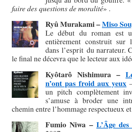
faire des questions de moralité
» .
Ryû Murakami –
Miso So
Le début du roman est un
entièrement construit sur l
dans l’esprit du narrateur. 
le final
ne décevra que le lecteur aux id
Kyôtarô Nishimura
–
L
n’ont pas froid aux yeux
–
un pitch complètement invr
s’amuse à broder une intr
chemin entre l’hommage respectueux et 
Fumio Niwa
–
L’Âge des