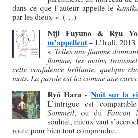
dans ce que l’auteur appelle le
kamika
par les dieux ». (…)
Niji Fuyuno & Ryu Y
m’appellent
– L’Iroli, 2013
«
Telles une flamme donnant
flamme, les mains transmet
cette confidence brûlante, quelque ch
mots. La parole est ici comme une cares
Ryô Hara
-
Nuit sur la vi
L’intrigue est comparab
Sommeil
, ou du
Faucon M
souhait, mieux vaut s’accroch
route pour bien tout comprendre.