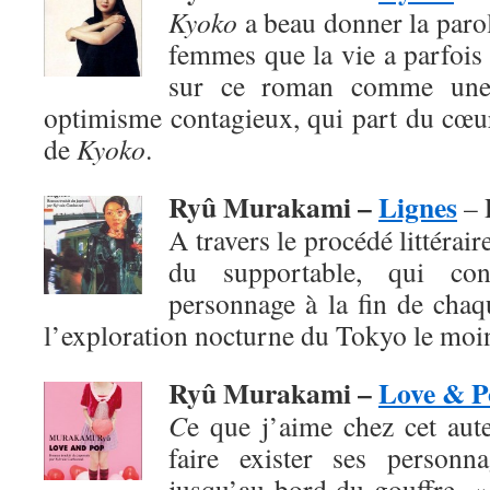
Kyoko
a beau donner la paro
femmes que la vie a parfois 
sur ce roman comme une
optimisme contagieux, qui part du cœur
de
Kyoko
.
Ryû Murakami –
Lignes
– 
A travers le procédé littéraire
du supportable, qui co
personnage à la fin de chaq
l’exploration nocturne du Tokyo le moi
Ryû Murakami –
Love & P
C
e que j’aime chez cet aute
faire exister ses personn
jusqu’au bord du gouffre. 