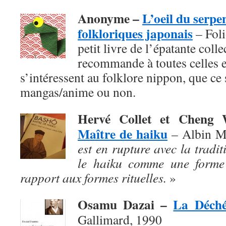
Anonyme –
L’oeil du serpe
folkloriques japonais
– Foli
petit livre de l’épatante coll
recommande à toutes celles e
s’intéressent au folklore nippon, que ce s
mangas/anime ou non.
Hervé Collet et Chen
Maître de haiku
– Albin M
est en rupture avec la traditi
le haiku comme une forme 
rapport aux formes rituelles.
»
Osamu Dazai –
La Déch
Gallimard, 1990