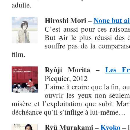
adulte.
Hiroshi Mori –
None but ai
C’est aussi pour ces raison
But Air le plus réussi des 
souffre pas de la comparai
film.
Ryûji Morita –
Les Fr
Picquier, 2012
J’aime à croire que la fin, o
ouvrir les yeux non seuleme
misère et l’exploitation que subit Mar
déchéance qu’il s’inflige à lui-même…
Ryû Murakami –
Kyoko
– P