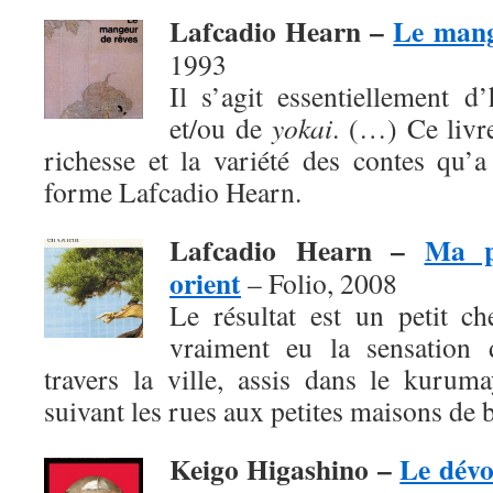
Lafcadio Hearn –
Le mang
1993
Il s’agit essentiellement d
et/ou de
yokai
. (…) Ce livr
richesse et la variété des contes qu’
forme Lafcadio Hearn.
Lafcadio Hearn –
Ma p
orient
– Folio, 2008
Le résultat est un petit c
vraiment eu la sensation d
travers la ville, assis dans le kurum
suivant les rues aux petites maisons de b
Keigo Higashino –
Le dév