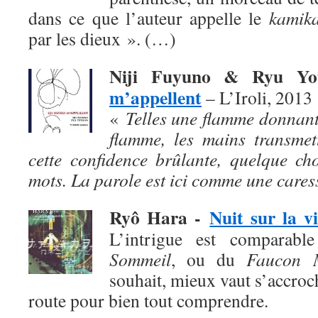
dans ce que l’auteur appelle le
kamika
par les dieux ». (…)
Niji Fuyuno & Ryu Y
m’appellent
– L’Iroli, 2013
«
Telles une flamme donnant
flamme, les mains transmet
cette confidence brûlante, quelque ch
mots. La parole est ici comme une cares
Ryô Hara
-
Nuit sur la vi
L’intrigue est comparab
Sommeil
, ou du
Faucon M
souhait, mieux vaut s’accroch
route pour bien tout comprendre.