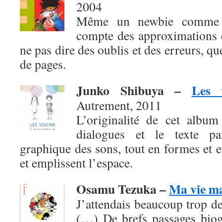
2004
Même un newbie comme b
compte des approximations e
ne pas dire des oublis et des erreurs, q
de pages.
Junko Shibuya
–
Les 
Autrement, 2011
L’originalité de cet album
dialogues et le texte pa
graphique des sons, tout en formes et en
et emplissent l’espace.
Osamu Tezuka –
Ma vie m
J’attendais beaucoup trop de
(…) De brefs passages biog