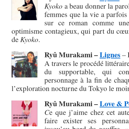
Kyoko
a beau donner la paro
femmes que la vie a parfois 
sur ce roman comme une
optimisme contagieux, qui part du cœur
de
Kyoko
.
Ryû Murakami –
Lignes
– 
A travers le procédé littéraire
du supportable, qui co
personnage à la fin de chaq
l’exploration nocturne du Tokyo le moi
Ryû Murakami –
Love & P
C
e que j’aime chez cet aute
faire exister ses personn
jusqu’au bord du gouffre. 