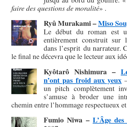
faire des questions de moralité
» .
Ryû Murakami –
Miso So
Le début du roman est un
entièrement construit sur l
dans l’esprit du narrateur. 
le final
ne décevra que le lecteur aux id
Kyôtarô Nishimura
–
L
n’ont pas froid aux yeux
–
un pitch complètement invr
s’amuse à broder une intr
chemin entre l’hommage respectueux et 
Fumio Niwa
–
L’Âge des