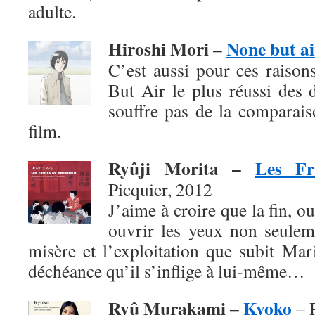
adulte.
Hiroshi Mori –
None but ai
C’est aussi pour ces raison
But Air le plus réussi des 
souffre pas de la comparai
film.
Ryûji Morita –
Les Fr
Picquier, 2012
J’aime à croire que la fin, o
ouvrir les yeux non seuleme
misère et l’exploitation que subit Mar
déchéance qu’il s’inflige à lui-même…
Ryû Murakami –
Kyoko
– P