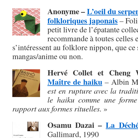
Anonyme –
L’oeil du serpe
folkloriques japonais
– Foli
petit livre de l’épatante coll
recommande à toutes celles e
s’intéressent au folklore nippon, que ce s
mangas/anime ou non.
Hervé Collet et Chen
Maître de haiku
– Albin M
est en rupture avec la traditi
le haiku comme une forme 
rapport aux formes rituelles.
»
Osamu Dazai –
La Déch
Gallimard, 1990