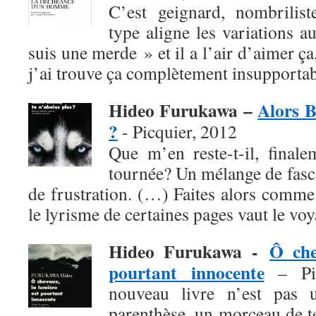
C’est geignard, nombrilist
type aligne les variations a
suis une merde » et il a l’air d’aimer ça
j’ai trouve ça complètement insupportab
Hideo Furukawa –
Alors B
?
- Picquier, 2012
Que m’en reste-t-il, finale
tournée? Un mélange de fasci
de frustration. (…) Faites alors comme
le lyrisme de certaines pages vaut le voy
Hideo Furukawa -
Ô che
pourtant innocente
– Pic
nouveau livre n’est pas 
parenthèse, un morceau de 