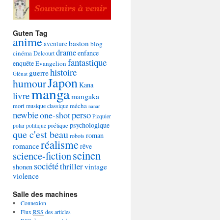
Guten Tag
anime
baston
aventure
blog
drame
enfance
cinéma
Delcourt
fantastique
enquête
Evangelion
histoire
guerre
Glénat
Japon
humour
Kana
manga
livre
mangaka
mécha
mort
musique classique
nanar
newbie
perso
one-shot
Picquier
psychologique
poétique
polar
politique
que c'est beau
roman
robots
réalisme
romance
rêve
seinen
science-fiction
société
thriller
vintage
shonen
violence
Salle des machines
Connexion
Flux
RSS
des articles