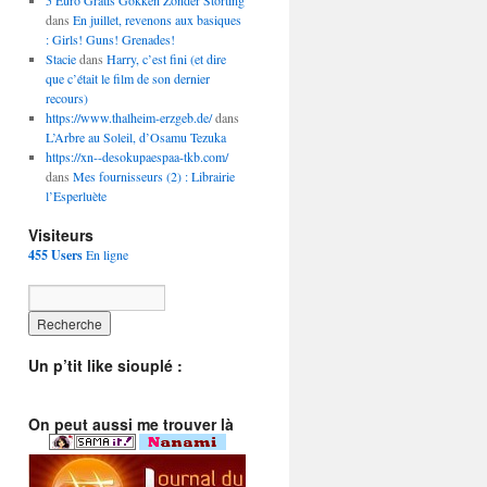
5 Euro Gratis Gokken Zonder Storting
dans
En juillet, revenons aux basiques
: Girls! Guns! Grenades!
Stacie
dans
Harry, c’est fini (et dire
que c’était le film de son dernier
recours)
https://www.thalheim-erzgeb.de/
dans
L’Arbre au Soleil, d’Osamu Tezuka
https://xn--desokupaespaa-tkb.com/
dans
Mes fournisseurs (2) : Librairie
l’Esperluète
Visiteurs
455 Users
En ligne
Un p’tit like siouplé :
On peut aussi me trouver là