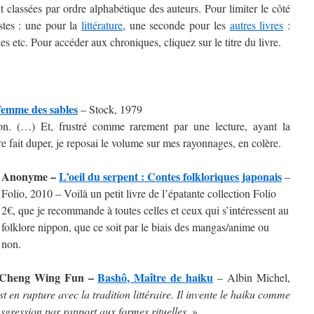
classées par ordre alphabétique des auteurs. Pour limiter le côté
stes : une pour la
littérature
, une seconde pour les
autres livres
:
des etc. Pour accéder aux chroniques, cliquez sur le titre du livre.
femme des sables
– Stock, 1979
ion. (…) Et, frustré comme rarement par une lecture, ayant la
e fait duper, je reposai le volume sur mes rayonnages, en colère.
Anonyme –
L’oeil du serpent : Contes folkloriques japonais
–
Folio, 2010 – Voilà un petit livre de l’épatante collection Folio
2€, que je recommande à toutes celles et ceux qui s’intéressent au
folklore nippon, que ce soit par le biais des mangas/anime ou
non.
t Cheng Wing Fun –
Bashô, Maître de haiku
– Albin Michel,
t en rupture avec la tradition littéraire. Il invente le haiku comme
sgression par rapport aux formes rituelles.
»