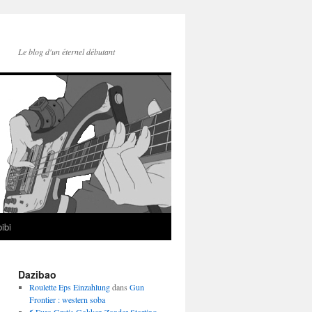
Le blog d'un éternel débutant
ibi
Dazibao
Roulette Eps Einzahlung
dans
Gun
Frontier : western soba