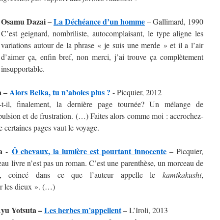
Osamu Dazai –
La Déchéance d’un homme
– Gallimard, 1990
C’est geignard, nombriliste, autocomplaisant, le type aligne les
variations autour de la phrase « je suis une merde » et il a l’air
d’aimer ça, enfin bref, non merci, j’ai trouve ça complètement
insupportable.
a –
Alors Belka, tu n’aboies plus ?
- Picquier, 2012
t-il, finalement, la dernière page tournée? Un mélange de
épulsion et de frustration. (…) Faites alors comme moi : accrochez-
e certaines pages vaut le voyage.
a -
Ô chevaux, la lumière est pourtant innocente
– Picquier,
u livre n’est pas un roman. C’est une parenthèse, un morceau de
u, coincé dans ce que l’auteur appelle le
kamikakushi
,
r les dieux ». (…)
Ryu Yotsuta –
Les herbes m’appellent
– L’Iroli, 2013