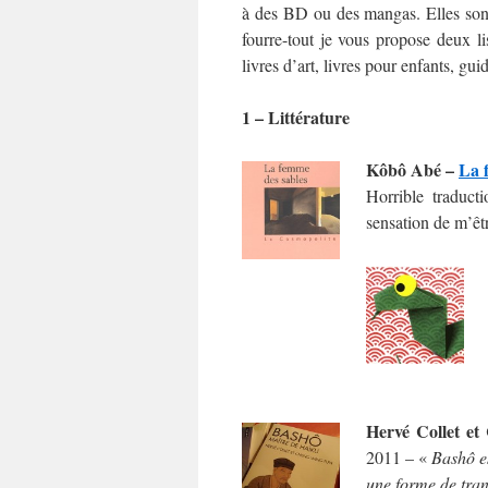
à des BD ou des mangas. Elles sont 
fourre-tout je vous propose deux li
livres d’art, livres pour enfants, gui
1 – Littérature
Kôbô Abé –
La 
Horrible traduct
sensation de m’êtr
Hervé Collet e
2011 – «
Bashô es
une forme de tran