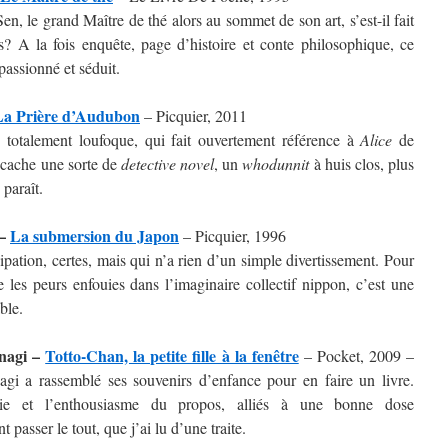
n, le grand Maître de thé alors au sommet de son art, s’est-il fait
? A la fois enquête, page d’histoire et conte philosophique, ce
passionné et séduit.
La Prière d’Audubon
– Picquier, 2011
h totalement loufoque, qui fait ouvertement référence à
Alice
de
 cache une sorte de
detective novel
, un
whodunnit
à huis clos, plus
 paraît.
 –
La submersion du Japon
– Picquier, 1996
pation, certes, mais qui n’a rien d’un simple divertissement. Pour
e les peurs enfouies dans l’imaginaire collectif nippon, c’est une
ble.
nagi –
Totto-Chan, la petite fille à la fenêtre
– Pocket, 2009 –
gi a rassemblé ses souvenirs d’enfance pour en faire un livre.
e et l’enthousiasme du propos, alliés à une bonne dose
t passer le tout, que j’ai lu d’une traite.