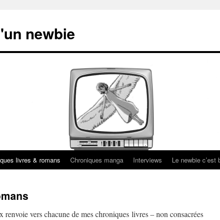
'un newbie
ques livres & romans
Chroniques manga
Interviews
Le newbie c’est b
romans
 renvoie vers chacune de mes chroniques livres – non consacrées