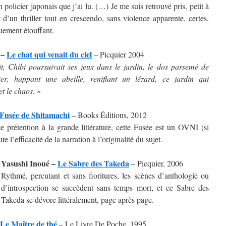
policier japonais que j’ai lu. (…) Je me suis retrouvé pris, petit à
et d’un thriller tout en crescendo, sans violence apparente, certes,
uement étouffant.
 –
Le chat qui venait du ciel
– Picquier 2004
it, Chibi poursuivait ses jeux dans le jardin, le dos parsemé de
ier, happant une abeille, reniflant un lézard, ce jardin qui
 et le chaos
. »
Fusée de Shitamachi
– Books Éditions, 2012
te prétention à la grande littérature, cette Fusée est un OVNI (si
ute l’efficacité de la narration à l’originalité du sujet.
Yasushi Inoué –
Le Sabre des Takeda
– Picquier, 2006
Rythmé, percutant et sans fioritures, les scènes d’anthologie ou
d’introspection se succèdent sans temps mort, et ce Sabre des
Takeda se dévore littéralement, page après page.
Le Maître de thé
– Le Livre De Poche, 1995