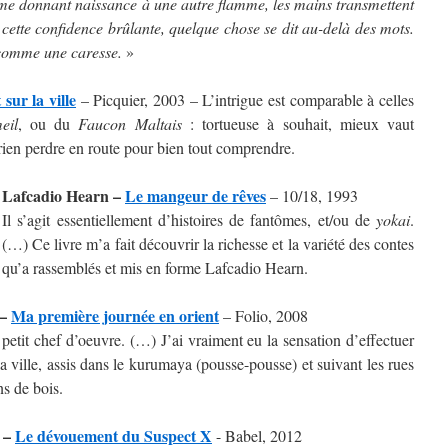
me donnant naissance à une autre flamme, les mains transmettent
 cette confidence brûlante, quelque chose se dit au-delà des mots.
 comme une caresse.
»
 sur la ville
– Picquier, 2003 – L’intrigue est comparable à celles
eil
, ou du
Faucon Maltais
: tortueuse à souhait, mieux vaut
 rien perdre en route pour bien tout comprendre.
Lafcadio Hearn –
Le mangeur de rêves
– 10/18, 1993
Il s’agit essentiellement d’histoires de fantômes, et/ou de
yokai
.
(…) Ce livre m’a fait découvrir la richesse et la variété des contes
qu’a rassemblés et mis en forme Lafcadio Hearn.
 –
Ma première journée en orient
– Folio, 2008
 petit chef d’oeuvre. (…) J’ai vraiment eu la sensation d’effectuer
s la ville, assis dans le kurumaya (pousse-pousse) et suivant les rues
ns de bois.
o –
Le dévouement du Suspect X
- Babel, 2012