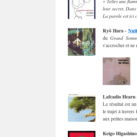
«
Telles une flam
leur secret. Dans
La parole est ici
Ryô Hara
-
Nuit
du
Grand Somm
s’accrocher et ne
Lafcadio Hearn
Le résultat est un
le trajet à traver
aux petites maiso
Keigo Higashin