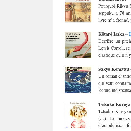
Pourquoi Rikyu Se
seppuku à 78 ans
livre m’a étonné, 
Kôtarô Isaka –
Derrière un pitc
Lewis Carroll, se
classique qu’il n’y
Sakyo Komatsu
Un roman d’antici
qui veut connaîtr
lecture indispensa
T
etsuko Kuroya
Tetsuko Kuroyana
(…) La modesti
d’autodérision, fon