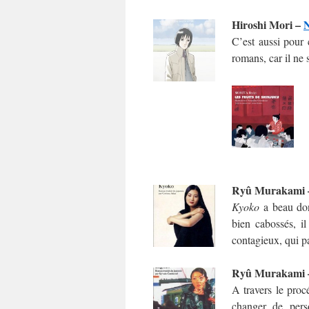
Hiroshi Mori –
N
C’est aussi pour 
romans, car il ne
Ryû Murakami
Kyoko
a beau don
bien cabossés, 
contagieux, qui p
Ryû Murakami
A travers le procé
changer de pers