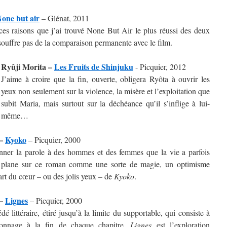
one but air
– Glénat, 2011
ces raisons que j’ai trouvé None But Air le plus réussi des deux
 souffre pas de la comparaison permanente avec le film.
Ryûji Morita –
Les Fruits de Shinjuku
- Picquier, 2012
J’aime à croire que la fin, ouverte, obligera Ryôta à ouvrir les
yeux non seulement sur la violence, la misère et l’exploitation que
subit Maria, mais surtout sur la déchéance qu’il s’inflige à lui-
même…
 –
Kyoko
– Picquier, 2000
ner la parole à des hommes et des femmes que la vie a parfois
il plane sur ce roman comme une sorte de magie, un optimisme
art du cœur – ou des jolis yeux – de
Kyoko
.
 –
Lignes
– Picquier, 2000
dé littéraire, étiré jusqu’à la limite du supportable, qui consiste à
onnage à la fin de chaque chapitre,
Lignes
est l’exploration