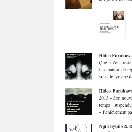
Hideo Furukaw
Que m’en reste-
fascination, de r
vous, le lyrisme d
Hideo Furukaw
2013 – Son nouvea
temps suspend
« l’enlèvement pa
Niji Fuyuno & 