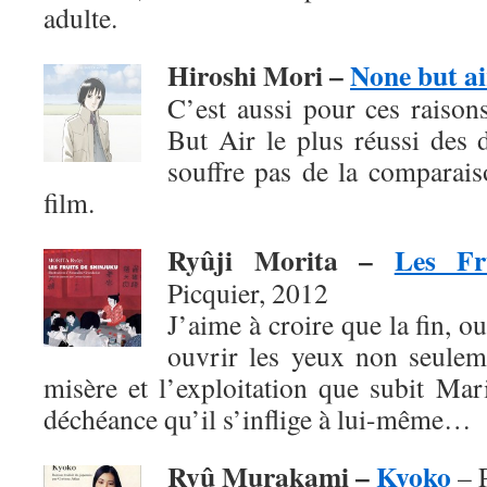
adulte.
Hiroshi Mori –
None but ai
C’est aussi pour ces raison
But Air le plus réussi des 
souffre pas de la comparai
film.
Ryûji Morita –
Les Fr
Picquier, 2012
J’aime à croire que la fin, o
ouvrir les yeux non seuleme
misère et l’exploitation que subit Mar
déchéance qu’il s’inflige à lui-même…
Ryû Murakami –
Kyoko
– P