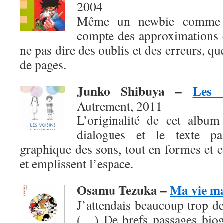
2004
Même un newbie comme b
compte des approximations e
ne pas dire des oublis et des erreurs, q
de pages.
Junko Shibuya
–
Les 
Autrement, 2011
L’originalité de cet album
dialogues et le texte pa
graphique des sons, tout en formes et en
et emplissent l’espace.
Osamu Tezuka –
Ma vie m
J’attendais beaucoup trop de
(…) De brefs passages biog