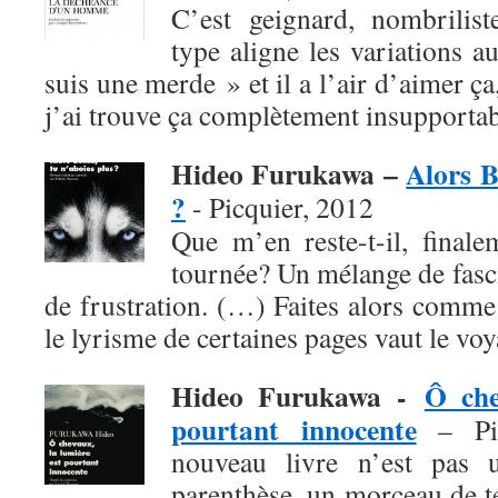
C’est geignard, nombrilist
type aligne les variations a
suis une merde » et il a l’air d’aimer ça
j’ai trouve ça complètement insupportab
Hideo Furukawa –
Alors B
?
- Picquier, 2012
Que m’en reste-t-il, finale
tournée? Un mélange de fasci
de frustration. (…) Faites alors comme
le lyrisme de certaines pages vaut le voy
Hideo Furukawa -
Ô che
pourtant innocente
– Pic
nouveau livre n’est pas 
parenthèse, un morceau de 