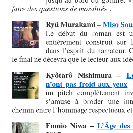
faire des questions de moralité
» .
Ryû Murakami –
Miso So
Le début du roman est un
entièrement construit sur l
dans l’esprit du narrateur. 
le final
ne décevra que le lecteur aux id
Kyôtarô Nishimura
–
L
n’ont pas froid aux yeux
–
un pitch complètement invr
s’amuse à broder une intr
chemin entre l’hommage respectueux et 
Fumio Niwa
–
L’Âge des