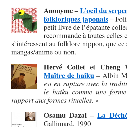
Anonyme –
L’oeil du serpe
folkloriques japonais
– Foli
petit livre de l’épatante coll
recommande à toutes celles e
s’intéressent au folklore nippon, que ce s
mangas/anime ou non.
Hervé Collet et Chen
Maître de haiku
– Albin M
est en rupture avec la traditi
le haiku comme une forme 
rapport aux formes rituelles.
»
Osamu Dazai –
La Déch
Gallimard, 1990