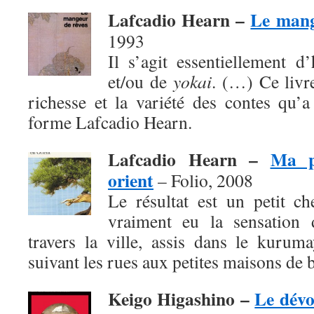
Lafcadio Hearn –
Le mang
1993
Il s’agit essentiellement d
et/ou de
yokai
. (…) Ce livr
richesse et la variété des contes qu’
forme Lafcadio Hearn.
Lafcadio Hearn –
Ma p
orient
– Folio, 2008
Le résultat est un petit c
vraiment eu la sensation d
travers la ville, assis dans le kurum
suivant les rues aux petites maisons de b
Keigo Higashino –
Le dév