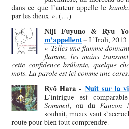
dans ce que l’auteur appelle le
kamika
par les dieux ». (…)
Niji Fuyuno & Ryu Y
m’appellent
– L’Iroli, 2013
«
Telles une flamme donnant
flamme, les mains transmet
cette confidence brûlante, quelque ch
mots. La parole est ici comme une cares
Ryô Hara
-
Nuit sur la vi
L’intrigue est comparab
Sommeil
, ou du
Faucon M
souhait, mieux vaut s’accroch
route pour bien tout comprendre.