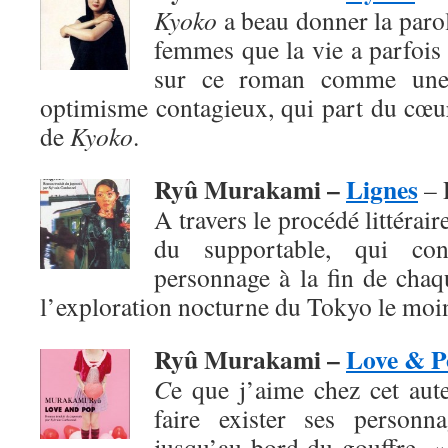
Kyoko
a beau donner la paro
femmes que la vie a parfois 
sur ce roman comme une
optimisme contagieux, qui part du cœur
de
Kyoko
.
Ryû Murakami –
Lignes
– 
A travers le procédé littéraire
du supportable, qui co
personnage à la fin de chaq
l’exploration nocturne du Tokyo le moi
Ryû Murakami –
Love & P
C
e que j’aime chez cet aute
faire exister ses personn
jusqu’au bord du gouffre. 