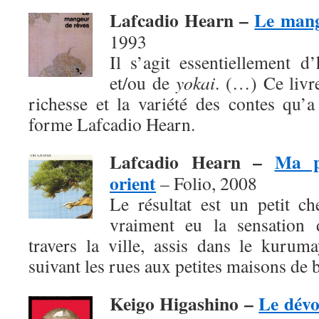
Lafcadio Hearn –
Le mang
1993
Il s’agit essentiellement d
et/ou de
yokai
. (…) Ce livr
richesse et la variété des contes qu’
forme Lafcadio Hearn.
Lafcadio Hearn –
Ma p
orient
– Folio, 2008
Le résultat est un petit c
vraiment eu la sensation d
travers la ville, assis dans le kurum
suivant les rues aux petites maisons de b
Keigo Higashino –
Le dév