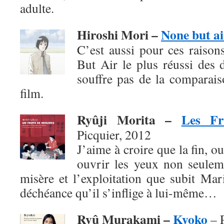
adulte.
Hiroshi Mori –
None but ai
C’est aussi pour ces raison
But Air le plus réussi des 
souffre pas de la comparai
film.
Ryûji Morita –
Les Fr
Picquier, 2012
J’aime à croire que la fin, o
ouvrir les yeux non seuleme
misère et l’exploitation que subit Mar
déchéance qu’il s’inflige à lui-même…
Ryû Murakami –
Kyoko
– P