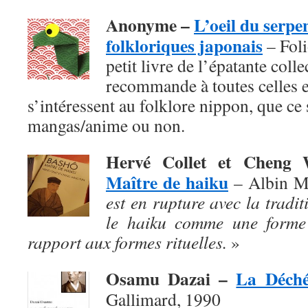
Anonyme –
L’oeil du serpe
folkloriques japonais
– Foli
petit livre de l’épatante coll
recommande à toutes celles e
s’intéressent au folklore nippon, que ce s
mangas/anime ou non.
Hervé Collet et Chen
Maître de haiku
– Albin M
est en rupture avec la traditi
le haiku comme une forme 
rapport aux formes rituelles.
»
Osamu Dazai –
La Déch
Gallimard, 1990