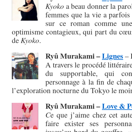
Kyoko
a beau donner la paro
femmes que la vie a parfois 
sur ce roman comme une
optimisme contagieux, qui part du cœur
de
Kyoko
.
Ryû Murakami –
Lignes
– 
A travers le procédé littéraire
du supportable, qui co
personnage à la fin de chaq
l’exploration nocturne du Tokyo le moi
Ryû Murakami –
Love & P
C
e que j’aime chez cet aute
faire exister ses personn
jusqu’au bord du gouffre. 