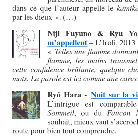
dans ce que l’auteur appelle le
kamika
par les dieux ». (…)
Niji Fuyuno & Ryu Y
m’appellent
– L’Iroli, 2013
«
Telles une flamme donnant
flamme, les mains transmet
cette confidence brûlante, quelque ch
mots. La parole est ici comme une cares
Ryô Hara
-
Nuit sur la vi
L’intrigue est comparab
Sommeil
, ou du
Faucon M
souhait, mieux vaut s’accroch
route pour bien tout comprendre.