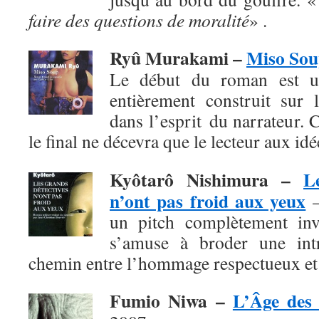
faire des questions de moralité
» .
Ryû Murakami –
Miso So
Le début du roman est un
entièrement construit sur l
dans l’esprit du narrateur. 
le final
ne décevra que le lecteur aux id
Kyôtarô Nishimura
–
L
n’ont pas froid aux yeux
–
un pitch complètement invr
s’amuse à broder une intr
chemin entre l’hommage respectueux et 
Fumio Niwa
–
L’Âge des