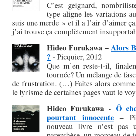
C’est geignard, nombrilist
type aligne les variations a
suis une merde » et il a l’air d’aimer ça
j’ai trouve ça complètement insupportab
Hideo Furukawa –
Alors B
?
- Picquier, 2012
Que m’en reste-t-il, finale
tournée? Un mélange de fasci
de frustration. (…) Faites alors comme
le lyrisme de certaines pages vaut le voy
Hideo Furukawa -
Ô che
pourtant innocente
– Pic
nouveau livre n’est pas 
parenthèse, un morceau de 