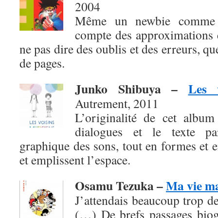
2004
Même un newbie comme b
compte des approximations e
ne pas dire des oublis et des erreurs, q
de pages.
Junko Shibuya
–
Les 
Autrement, 2011
L’originalité de cet album
dialogues et le texte pa
graphique des sons, tout en formes et en
et emplissent l’espace.
Osamu Tezuka –
Ma vie m
J’attendais beaucoup trop de
(…) De brefs passages biog