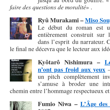
faire des questions de moralité
» .
Ryû Murakami –
Miso So
Le début du roman est un
entièrement construit sur l
dans l’esprit du narrateur. 
le final
ne décevra que le lecteur aux id
Kyôtarô Nishimura
–
L
n’ont pas froid aux yeux
–
un pitch complètement invr
s’amuse à broder une intr
chemin entre l’hommage respectueux et 
Fumio Niwa
–
L’Âge des