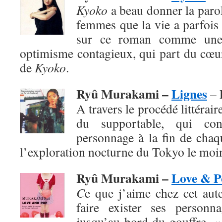
Kyoko
a beau donner la paro
femmes que la vie a parfois 
sur ce roman comme une
optimisme contagieux, qui part du cœur
de
Kyoko
.
Ryû Murakami –
Lignes
– 
A travers le procédé littéraire
du supportable, qui co
personnage à la fin de chaq
l’exploration nocturne du Tokyo le moi
Ryû Murakami –
Love & P
C
e que j’aime chez cet aute
faire exister ses personn
jusqu’au bord du gouffre. 