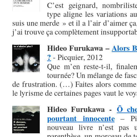
C’est geignard, nombrilist
type aligne les variations a
suis une merde » et il a l’air d’aimer ça
j’ai trouve ça complètement insupportab
Hideo Furukawa –
Alors B
?
- Picquier, 2012
Que m’en reste-t-il, finale
tournée? Un mélange de fasci
de frustration. (…) Faites alors comme
le lyrisme de certaines pages vaut le voy
Hideo Furukawa -
Ô che
pourtant innocente
– Pic
nouveau livre n’est pas 
parenthèse, un morceau de 