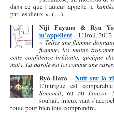
dans ce que l’auteur appelle le
kamika
par les dieux ». (…)
Niji Fuyuno & Ryu Y
m’appellent
– L’Iroli, 2013
«
Telles une flamme donnant
flamme, les mains transmet
cette confidence brûlante, quelque ch
mots. La parole est ici comme une cares
Ryô Hara
-
Nuit sur la vi
L’intrigue est comparab
Sommeil
, ou du
Faucon M
souhait, mieux vaut s’accroch
route pour bien tout comprendre.