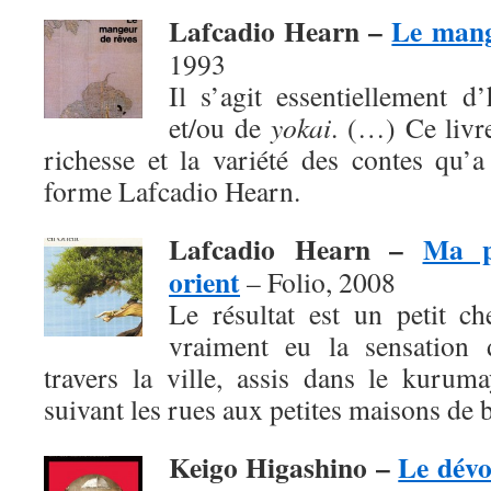
Lafcadio Hearn –
Le mang
1993
Il s’agit essentiellement d
et/ou de
yokai
. (…) Ce livr
richesse et la variété des contes qu’
forme Lafcadio Hearn.
Lafcadio Hearn –
Ma p
orient
– Folio, 2008
Le résultat est un petit c
vraiment eu la sensation d
travers la ville, assis dans le kurum
suivant les rues aux petites maisons de b
Keigo Higashino –
Le dév