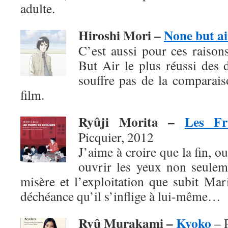
adulte.
Hiroshi Mori –
None but ai
C’est aussi pour ces raison
But Air le plus réussi des 
souffre pas de la comparai
film.
Ryûji Morita –
Les Fr
Picquier, 2012
J’aime à croire que la fin, o
ouvrir les yeux non seuleme
misère et l’exploitation que subit Mar
déchéance qu’il s’inflige à lui-même…
Ryû Murakami –
Kyoko
– P