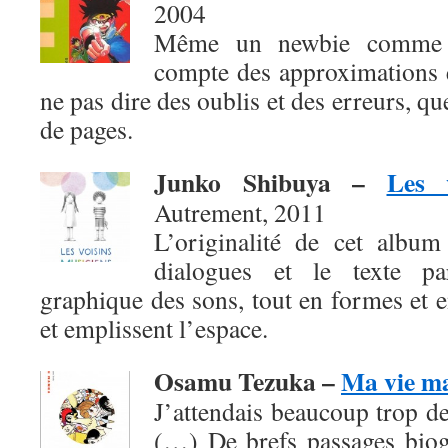
2004
Même un newbie comme b
compte des approximations e
ne pas dire des oublis et des erreurs, q
de pages.
Junko Shibuya
–
Les 
Autrement, 2011
L’originalité de cet album
dialogues et le texte pa
graphique des sons, tout en formes et en
et emplissent l’espace.
Osamu Tezuka –
Ma vie m
J’attendais beaucoup trop de
(…) De brefs passages biog