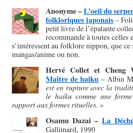
Anonyme –
L’oeil du serpe
folkloriques japonais
– Foli
petit livre de l’épatante coll
recommande à toutes celles e
s’intéressent au folklore nippon, que ce s
mangas/anime ou non.
Hervé Collet et Chen
Maître de haiku
– Albin M
est en rupture avec la traditi
le haiku comme une forme 
rapport aux formes rituelles.
»
Osamu Dazai –
La Déch
Gallimard, 1990